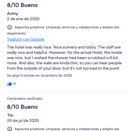
8/10 Bueno
Ashly
2 de ene de 2026
Aspectos positivos: Limpieza, servicios y instalaciones y estado del
alojamiento
Traducir con Google
The hotel was really nice. Nice scenery and lobby. The staff are
really nice and helpful. However, for the actual Hotel, the inside
was nice, but I wished the shower had been scrubbed a lil bit
more. And also, the walls are kinda thin, so you can hear people
from the outside of your door, but it’s not too bad to the point
you can’t still enjoy your stay. Overall, it was a good stay! Would
Se alojó 4 noches en diciembre de 2025
definitely book again!
0
Comentario verificado
8/10 Bueno
Thi
29 de jul de 2025
Aspectos positivos: Limpieza, servicios y instalaciones y estado del