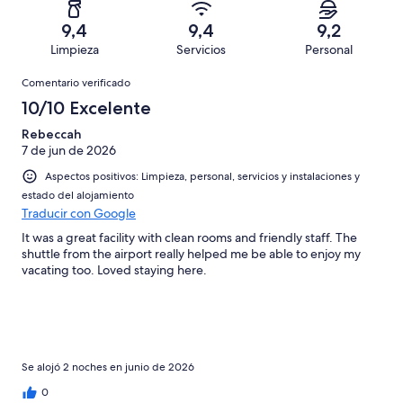
de
de
con
total
puntuación
26
un
una
de
9,4
9,4
9,2
de
con
total
puntuación
26
Limpieza
Servicios
Personal
10
una
de
de
con
Comentarios
-
puntuación
26
8
Comentario verificado
una
Excelente
de
con
-
puntuación
10/10 Excelente
6
una
Bueno
de
-
puntuación
Rebeccah
4
Normal
7 de jun de 2026
de
-
2
Aspectos positivos: Limpieza, personal, servicios y instalaciones y
Mediocre
-
estado del alojamiento
Horrible
Traducir con Google
It was a great facility with clean rooms and friendly staff. The
shuttle from the airport really helped me be able to enjoy my
vacating too. Loved staying here.
Se alojó 2 noches en junio de 2026
0