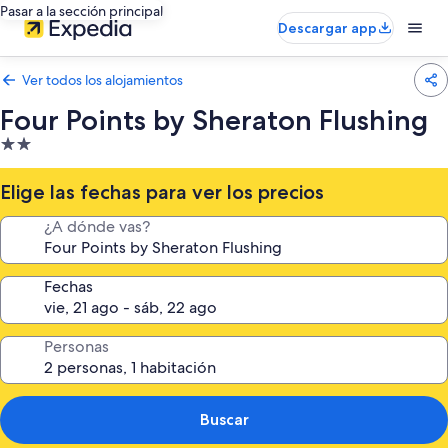
Pasar a la sección principal
Descargar app
Ver todos los alojamientos
Four Points by Sheraton Flushing
Alojamiento
de
2.0 estrellas
Elige las fechas para ver los precios
¿A dónde vas?
Fechas
Personas
Buscar