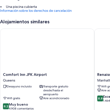
Una piscina cubierta
Información sobre los derechos de cancelación
Un ascensor, servicios de conserjería y una caja fuerte en recepción
Alojamientos similares
Comfort Inn JFK Airport
Renaissa
Comfort
Renaiss
Comfort Inn JFK Airport
Renais
Inn
New
Queens
Manhat
JFK
York
Desayuno incluido
Transporte gratuito
Wifi gr
Airport
Harlem
desde/hasta el
Aire a
Queens
Hotel
aeropuerto
Manhatt
8.8
Exc
Wifi gratis
Aire acondicionado
8,8
sobre
1.46
8.2
Muy bueno
10,
8,2
sobre
4.908 comentarios
Excelent