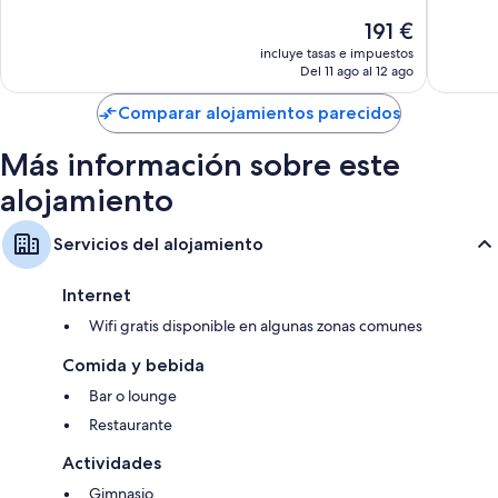
10,
1.464 c
El
191 €
Muy
precio
bueno,
incluye tasas e impuestos
actual
Del 11 ago al 12 ago
4.908 comentarios
es
de
Comparar alojamientos parecidos
191 €
Más información sobre este
alojamiento
Servicios del alojamiento
Internet
Wifi gratis disponible en algunas zonas comunes
Comida y bebida
Bar o lounge
Restaurante
Actividades
Gimnasio