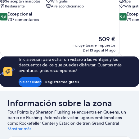
Se aceptan mascotas
Wifi gratis
Spa
Restaurante
Aire acondicionado
Wifi grat
9.6
9.6
Excepcional
Excep
9,6
9,6
sobre
sobre
737 comentarios
79 co
10,
10,
Excepcional,
Excepcion
737 comentarios
79 coment
El
509 €
precio
incluye tasas e impuestos
actual
Del 13 ago al 14 ago
es
Inicia sesión para echar un vistazo a las ventajas y los
de
descuentos de los que puedes disfrutar. Cuantas más
509 €
aventuras, ¡más recompensas!
Iniciar sesión
Registrarme gratis
Información sobre la zona
Four Points by Sheraton Flushing se encuentra en Queens, un
barrio de Flushing. Además de visitar lugares emblemáticos
como Rockefeller Center y Estación de tren Grand Central
Terminal, podrás apreciar la belleza natural de Parque de
Mostrar más
Flushing Meadows-Corona Park o Central Park. ¿Te apetece