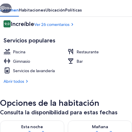
Sheraton
erior
Siguiente
Flushing
39+
Resumen
Habitaciones
Ubicación
Políticas
Comentarios
Increíble
9,0
Ver 26 comentarios
9,0 de 10
Servicios populares
Piscina
Restaurante
Gimnasio
Bar
Servicios de lavandería
Interior
Abrir todos
Opciones de la habitación
Consulta la disponibilidad para estas fechas
Consulta la disponibilidad para esta noche, ago 7 - ago 8
Consulta la disponibilidad pa
Esta noche
Mañana