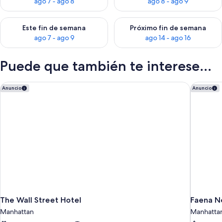
ago 7 - ago 8
ago 8 - ago 9
Consulta la disponibilidad para este fin de semana, ago 7 - ag
Consulta la disponibilidad par
Este fin de semana
Próximo fin de semana
ago 7 - ago 9
ago 14 - ago 16
Puede que también te interese...
The Wall Street Hotel
Faena N
Anuncio
Anuncio
The Wall Street Hotel
Faena N
Manhattan
Manhatta