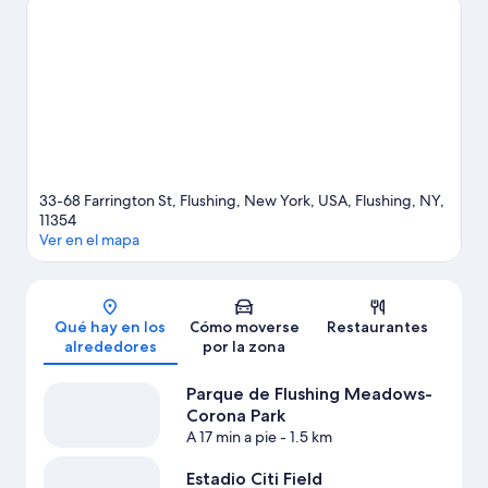
disfrutar de un evento especial? Puedes buscar el calendario de
Estadio Citi Field. Intenta sacar tiempo para pasar por Teatro
Lincoln Center, que también merece la pena.
Ver guía de viaje
de Flushing
33-68 Farrington St, Flushing, New York, USA, Flushing, NY,
11354
Ver en el mapa
Mapa
Qué hay en los
Cómo moverse
Restaurantes
alrededores
por la zona
Parque de Flushing Meadows-
Corona Park
A 17 min a pie
- 1.5 km
Estadio Citi Field