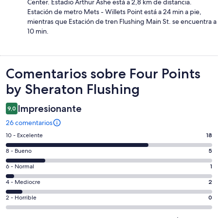
Center. Estadio Arthur Ashe está a 2,8 km de distancia.
Estación de metro Mets - Willets Point está a 24 min a pie,
mientras que Estación de tren Flushing Main St. se encuentra a
10 min.
Comentarios
Comentarios sobre Four Points
by Sheraton Flushing
Impresionante
9,0
26 comentarios
18
10 - Excelente
18
comentarios
5
8 - Bueno
5
de
comentarios
un
1
6 - Normal
1
de
total
comentarios
un
2
4 - Mediocre
2
de
de
total
comentarios
26
un
0
2 - Horrible
0
de
de
con
total
comentarios
26
un
una