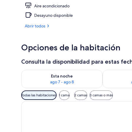
Aire acondicionado
Ropa de cama 
Desayuno disponible
Abrir todos
Opciones de la habitación
Consulta la disponibilidad para estas fec
Consulta la disponibilidad para esta noche, ago 7 - 
Consulta la d
Esta noche
ago 7 - ago 8
Filtros
Todas las habitaciones
1 cama
2 camas
3 camas o más
disponibles
para
las
habitaciones