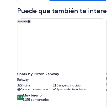
matrimonio
estándar,
grande
1
Puede que también te interes
(Mobility
cama
de
Accessible,
matrimonio
Spark by Hilton Rahway
Anuncio
Roll-
grande
In
(Mobility
Accessible,
Shower)
Roll-
In
Shower)
Spark by Hilton Rahway
Rahway
Piscina
Desayuno incluido
Se aceptan mascotas
Aparcamiento incluido
8.4
Muy bueno
8,4
sobre
1.015 comentarios
10,