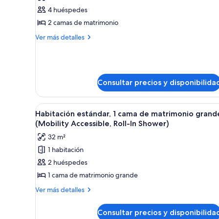
las
no
4 huéspedes
fotos
fumadores
de
2 camas de matrimonio
Habitación
Más
Ver más detalles
estándar,
detalles
de
2
Habitación
camas
estándar,
de
2
Consultar precios y disponibilida
matrimonio
camas
de
matrimonio
Abrir
Habitación de hotel moderna co
11
Habitación estándar, 1 cama de matrimonio grand
todas
(Mobility Accessible, Roll-In Shower)
las
32 m²
fotos
1 habitación
de
2 huéspedes
Habitación
estándar,
1 cama de matrimonio grande
1
Más
Ver más detalles
cama
detalles
de
de
Consultar precios y disponibilida
Habitación