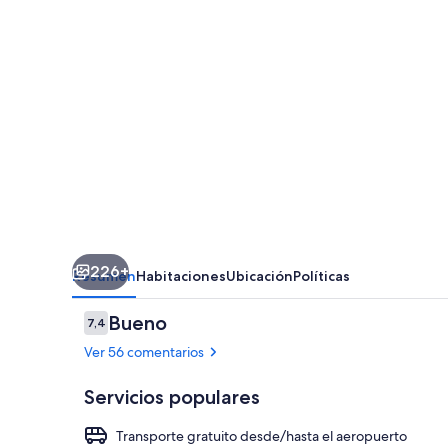
Sheraton
Newark
Airport
226+
Resumen
Habitaciones
Ubicación
Políticas
Comentarios
Bueno
7,4
7,4 de 10
Ver 56 comentarios
Servicios populares
Transporte gratuito desde/hasta el aeropuerto