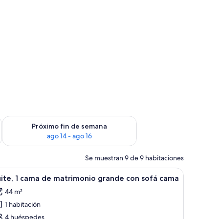
fin de semana, ago 7 - ago 9
Consulta la disponibilidad para el próximo fin de semana, ago
Próximo fin de semana
ago 14 - ago 16
Se muestran 9 de 9 habitaciones
onio grande | Ropa de cama de alta calidad y escritorio
brir
Suite, 1 cama de matrimonio grande con sofá c
31
ite, 1 cama de matrimonio grande con sofá cama
odas
44 m²
s
1 habitación
otos
e
4 huéspedes