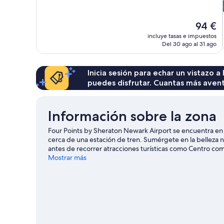
Muy
bueno,
1.015 comentarios
El
94 €
precio
incluye tasas e impuestos
actual
Del 30 ago al 31 ago
es
de
94 €
Inicia sesión para echar un vistazo a
puedes disfrutar. Cuantas más aven
Información sobre la zona
Four Points by Sheraton Newark Airport se encuentra en 
cerca de una estación de tren. Sumérgete en la belleza 
antes de recorrer atracciones turísticas como Centro c
apetece disfrutar de un evento especial? Puedes buscar e
Mostrar más
Ver guía de viaje de Newark