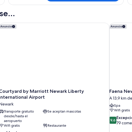
grande
m
1
es
con
(
cama
2
e...
sofá
de
A
ca
matrimonio
de
cama
Ro
grande
ma
Courtyard by Marriott Newark Liberty International Airport
Faena New
Anuncio
Anuncio
(Hearing
In
con
(M
Accessible)
S
sofá
Ac
cama
Rol
(Hearing
In
Accessible)
Sh
Courtyard by Marriott Newark Liberty
Faena New
International Airport
A 13,9 km d
Newark
Spa
Wifi gratis
Transporte gratuito
Se aceptan mascotas
desde/hasta el
9.6
Excepci
9,6
aeropuerto
sobre
79 come
Wifi gratis
Restaurante
10,