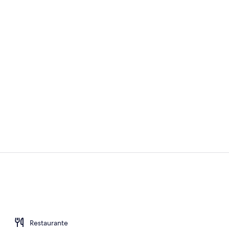
Ropa de cama
Sala de reun
Restaurante