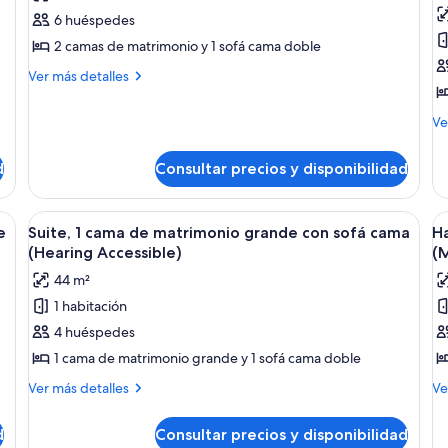
las
la
6 huéspedes
fotos
f
de
d
2 camas de matrimonio y 1 sofá cama doble
Suite,
H
Más
Ver más detalles
varias
e
detalles
de
camas
1
M
Ve
Suite,
c
de
varias
de
d
camas
d
Consultar precios y disponibilidad
Ha
m
es
g
1
n una cama grande, un escritorio, una silla y una ventana con vista a la ciu
Abrir
Una habitación de hotel moderna con u
A
12
(
ca
e
Suite, 1 cama de matrimonio grande con sofá cama
Ha
todas
t
de
(Hearing Accessible)
A
(M
las
ma
la
44 m²
gr
fotos
f
(H
1 habitación
de
d
Ac
4 huéspedes
Suite,
H
1
e
1 cama de matrimonio grande y 1 sofá cama doble
cama
2
Más
M
Ver más detalles
Ve
de
c
detalles
de
de
de
matrimonio
d
d
Consultar precios y disponibilidad
Suite,
Ha