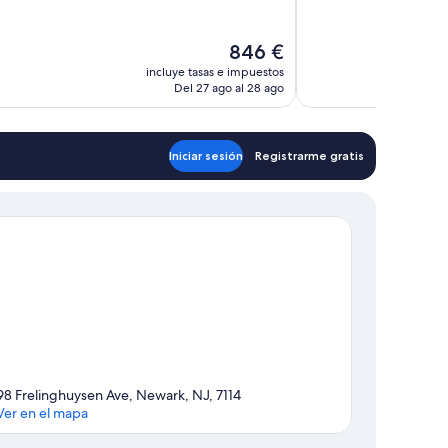
,
Excelente,
ios
1.007 comentarios
El
846 €
precio
incluye tasas e impuestos
actual
Del 27 ago al 28 ago
es
de
846 €
Iniciar sesión
Registrarme gratis
98 Frelinghuysen Ave, Newark, NJ, 7114
Ver en el mapa