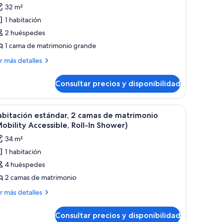
s
32 m²
otos
1 habitación
e
2 huéspedes
abitación
stándar,
1 cama de matrimonio grande
ás
r más detalles
ama
talles
e
Consultar precios y disponibilidad
bitación
atrimonio
tándar,
rande
dad.
na cama grande, mesitas de noche, un escritorio y un sofá.
brir
Una habitación de hotel con dos camas, un escri
11
Hearing
ma
bitación estándar, 2 camas de matrimonio
odas
ccessible)
obility Accessible, Roll-In Shower)
trimonio
s
34 m²
ande
otos
earing
1 habitación
e
cessible)
4 huéspedes
abitación
stándar,
2 camas de matrimonio
ás
r más detalles
amas
talles
e
Consultar precios y disponibilidad
bitación