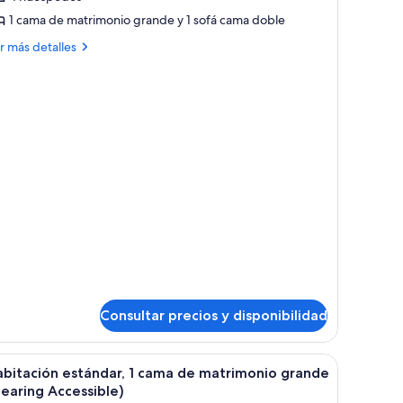
ite,
1 cama de matrimonio grande y 1 sofá cama doble
ás
r más detalles
ama
talles
e
ite,
atrimonio
rande
ma
on
trimonio
ofá
ande
ama
n
fá
ma
Consultar precios y disponibilidad
lta calidad y escritorio
brir
Habitación de hotel moderna con una cama gran
9
bitación estándar, 1 cama de matrimonio grande
odas
earing Accessible)