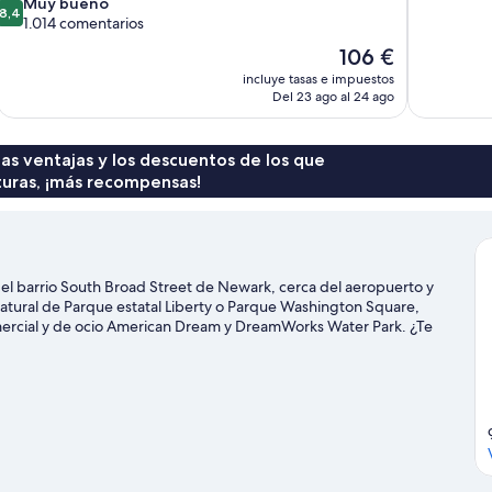
8.4
Muy bueno
Excepcional
8,4
sobre
1.014 comentarios
79 comentar
10,
El
106 €
Muy
precio
incluye tasas e impuestos
bueno,
actual
Del 23 ago al 24 ago
1.014 comentarios
es
de
106 €
 las ventajas y los descuentos de los que
turas, ¡más recompensas!
el barrio South Broad Street de Newark, cerca del aeropuerto y
natural de Parque estatal Liberty o Parque Washington Square,
omercial y de ocio American Dream y DreamWorks Water Park. ¿Te
l calendario de Prudential Center o Sports Illustrated Stadium.