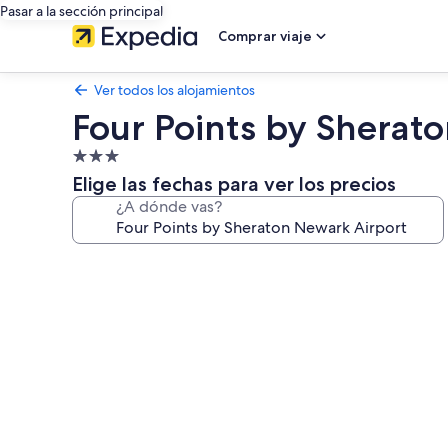
Pasar a la sección principal
Comprar viaje
Ver todos los alojamientos
Four Points by Sherat
Alojamiento
de
Elige las fechas para ver los precios
3.0 estrellas
¿A dónde vas?
Galería
de
imágenes
de
Four
Points
by