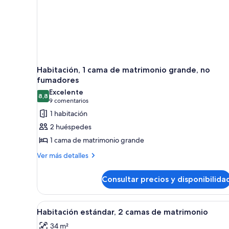
Habitación, 1 cama de matrimonio grande, no
fumadores
Excelente
8,8
8,8 de 10
(9 comentarios)
9 comentarios
1 habitación
2 huéspedes
1 cama de matrimonio grande
Más
Ver más detalles
detalles
de
Consultar precios y disponibilida
Habitación,
1
cama
Abrir
Habitación estándar, 2 camas d
29
de
Habitación estándar, 2 camas de matrimonio
todas
matrimonio
34 m²
grande,