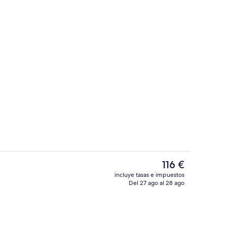
 de alta calidad y escritorio
Ropa de cama de alta calidad y escrito
El
116 €
precio
incluye tasas e impuestos
actual
Del 27 ago al 28 ago
iones
Vestíbulo
es
de
116 €