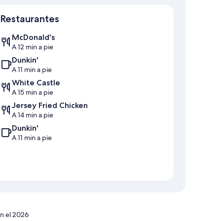
Mapa
Restaurantes
McDonald's
A 12 min a pie
Dunkin'
A 11 min a pie
White Castle
A 15 min a pie
Jersey Fried Chicken
A 14 min a pie
Dunkin'
A 11 min a pie
n el 2026