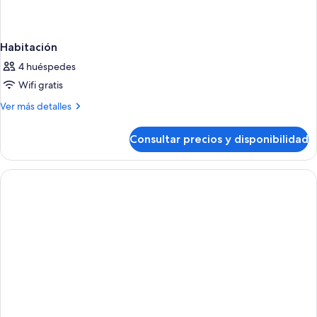
Habitación
4 huéspedes
Wifi gratis
Más
Ver más detalles
detalles
de
Consultar precios y disponibilidad
Habitación