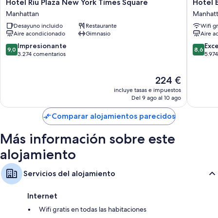
Hotel
Hotel
Hotel Riu Plaza New York Times Square
Hotel 
Riu
Edison
Manhattan
Manhat
Plaza
Times
Desayuno incluido
Restaurante
Wifi gr
New
Square
Aire acondicionado
Gimnasio
Aire a
York
Manhatt
Times
9.0
8.6
Impresionante
Exc
9,0
8,6
Square
sobre
sobre
3.274 comentarios
5.97
Manhattan
10,
10,
Impresionante,
Excelent
El
224 €
3.274 comentarios
5.974 c
precio
incluye tasas e impuestos
actual
Del 9 ago al 10 ago
es
de
Comparar alojamientos parecidos
224 €
Más información sobre este
alojamiento
Servicios del alojamiento
Internet
Wifi gratis en todas las habitaciones