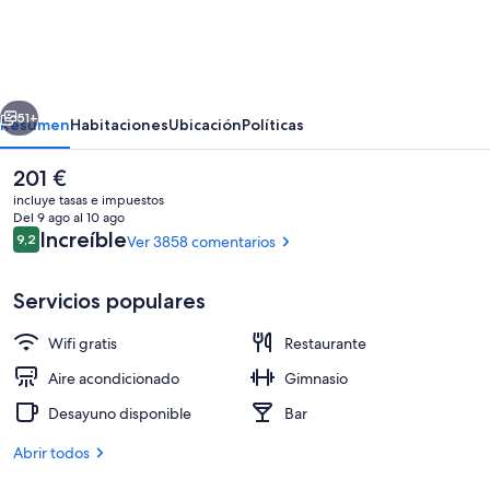
Riu
Plaza
Manhattan
erior
Siguiente
Times
51+
Resumen
Habitaciones
Ubicación
Políticas
Square
El
201 €
precio
incluye tasas e impuestos
actual
Del 9 ago al 10 ago
es
Comentarios
Increíble
9,2
Ver 3858 comentarios
9,2 de 10
de
201 €
Servicios populares
Wifi gratis
Restaurante
Se sirven desayunos
Aire acondicionado
Gimnasio
Desayuno disponible
Bar
Abrir todos