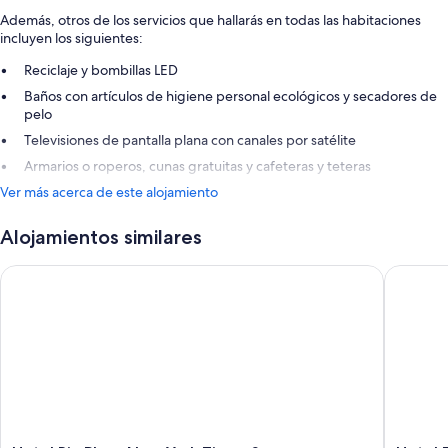
Además, otros de los servicios que hallarás en todas las habitaciones
incluyen los siguientes:
Reciclaje y bombillas LED
Baños con artículos de higiene personal ecológicos y secadores de
pelo
Televisiones de pantalla plana con canales por satélite
Armarios o roperos, cunas gratuitas y cafeteras y teteras
Ver más acerca de este alojamiento
Alojamientos similares
Hotel Riu Plaza New York Times Square
Hotel Ed