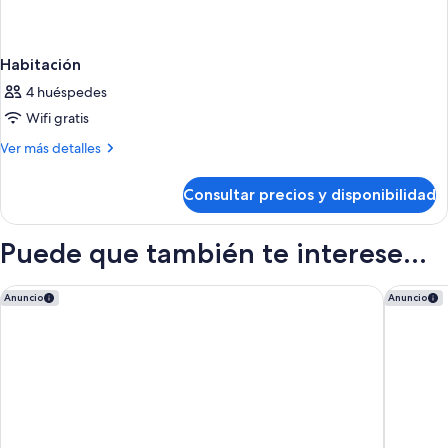
Habitación
4 huéspedes
Wifi gratis
Más
Ver más detalles
detalles
de
Consultar precios y disponibilidad
Habitación
Puede que también te interese...
Omni Berkshire Place
Le Merid
Anuncio
Anuncio