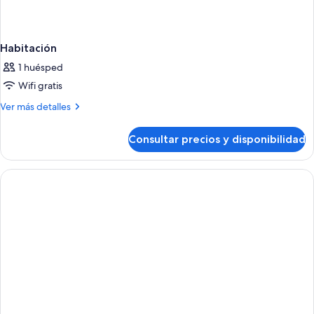
Habitación
1 huésped
Wifi gratis
Más
Ver más detalles
detalles
de
Consultar precios y disponibilidad
Habitación