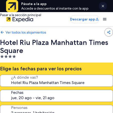
Pásate a la app
Accede a descuentos al instante con la app
Pasar a la sección principal
Descargar app
Ver todos los alojamientos
Hotel Riu Plaza Manhattan Times
Square
Alojamiento
de
4.0 estrellas
Elige las fechas para ver los precios
¿A dónde vas?
Fechas
Personas