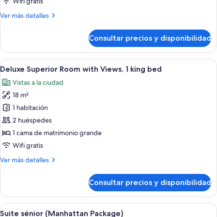
Suite
Wifi gratis
junior,
Más
Ver más detalles
1
detalles
cama
de
Consultar precios y disponibilidad
Suite
de
junior,
matrimonio
1
Abrir
Una habitación de hotel con una cama gr
grande
6
cama
Deluxe Superior Room with Views, 1 king bed
todas
de
con
Vistas a la ciudad
matrimonio
las
sofá
grande
18 m²
fotos
cama
con
de
1 habitación
sofá
Deluxe
cama
2 huéspedes
Superior
1 cama de matrimonio grande
Room
Wifi gratis
with
Más
Ver más detalles
Views,
detalles
1
de
Consultar precios y disponibilidad
king
Deluxe
Superior
bed
Room
Abrir
Una habitación de hotel moderna con s
4
with
Suite sénior (Manhattan Package)