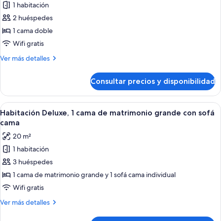
1 habitación
las
2 huéspedes
fotos
de
1 cama doble
Deluxe
Wifi gratis
Hotwire
Más
Ver más detalles
ROH
detalles
de
Consultar precios y disponibilidad
Deluxe
Hotwire
ROH
Abrir
Una habitación de hotel moderna con 
5
Habitación Deluxe, 1 cama de matrimonio grande con sofá
todas
cama
las
20 m²
fotos
1 habitación
de
3 huéspedes
Habitación
Deluxe,
1 cama de matrimonio grande y 1 sofá cama individual
1
Wifi gratis
cama
Más
Ver más detalles
de
detalles
matrimonio
de