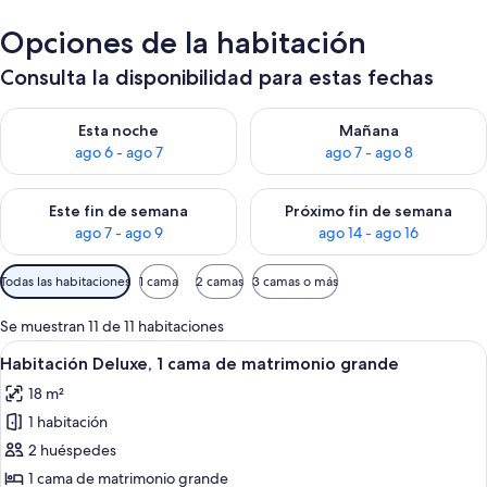
Opciones de la habitación
Consulta la disponibilidad para estas fechas
Consulta la disponibilidad para esta noche, ago 6 - ago 7
Consulta la disponibilidad pa
Esta noche
Mañana
ago 6 - ago 7
ago 7 - ago 8
Consulta la disponibilidad para este fin de semana, ago 7 - ag
Consulta la disponibilidad par
Este fin de semana
Próximo fin de semana
ago 7 - ago 9
ago 14 - ago 16
Filtros
Todas las habitaciones
1 cama
2 camas
3 camas o más
disponibles
para
Se muestran 11 de 11 habitaciones
las
Abrir
Una habitación de hotel con una cama 
5
Habitación Deluxe, 1 cama de matrimonio grande
habitaciones
todas
18 m²
las
1 habitación
fotos
de
2 huéspedes
Habitación
1 cama de matrimonio grande