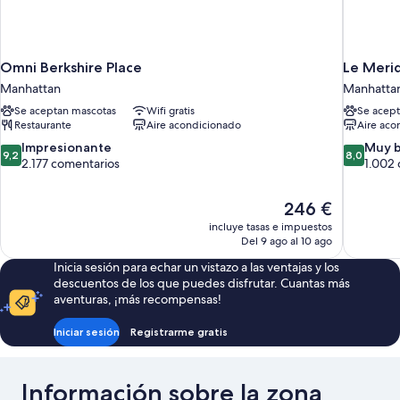
Omni Berkshire Place
Le Merid
Manhattan
Manhatta
Se aceptan mascotas
Wifi gratis
Se acept
Restaurante
Aire acondicionado
Aire aco
9.2
8.0
Impresionante
Muy 
9,2
8,0
sobre
sobre
2.177 comentarios
1.002
10,
10,
Impresionante,
Muy
El
246 €
2.177 comentarios
bueno,
precio
1.002 com
incluye tasas e impuestos
actual
Del 9 ago al 10 ago
es
Inicia sesión para echar un vistazo a las ventajas y los
de
descuentos de los que puedes disfrutar. Cuantas más
246 €
aventuras, ¡más recompensas!
Iniciar sesión
Registrarme gratis
Información sobre la zona