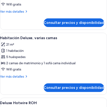
Deluxe,
Wifi gratis
1
Más
Ver más detalles
cama
detalles
de
de
Consultar precios y disponibilidad
Habitación
matrimonio
Deluxe,
grande
1
Abrir
Habitación de hotel con dos camas, tel
8
cama
Habitación Deluxe, varias camas
todas
de
21 m²
matrimonio
las
grande
1 habitación
fotos
de
5 huéspedes
Habitación
2 camas de matrimonio y 1 sofá cama individual
Deluxe,
Wifi gratis
varias
Más
Ver más detalles
camas
detalles
de
Consultar precios y disponibilidad
Habitación
Deluxe,
varias
Abrir
Una habitación de hotel con una cama 
5
camas
Deluxe Hotwire ROH
todas