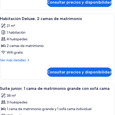
Consultar precios y disponibilidad
Habitación
grande
Deluxe,
con
1
Abrir
Una habitación de hotel con dos camas, 
sofá
7
cama
Habitación Deluxe, 2 camas de matrimonio
todas
de
cama
21 m²
matrimonio
las
grande
1 habitación
fotos
con
de
4 huéspedes
sofá
Habitación
cama
2 camas de matrimonio
Deluxe,
Wifi gratis
2
Más
Ver más detalles
camas
detalles
de
de
Consultar precios y disponibilidad
Habitación
matrimonio
Deluxe,
2
Abrir
Habitación de hotel con una cama grand
5
camas
Suite junior, 1 cama de matrimonio grande con sofá cama
todas
de
38 m²
matrimonio
las
3 huéspedes
fotos
de
1 cama de matrimonio grande y 1 sofá cama individual