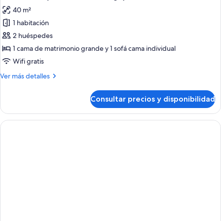
todas
Views,
40 m²
1
las
king
1 habitación
fotos
bed
de
2 huéspedes
Suite
1 cama de matrimonio grande y 1 sofá cama individual
sénior
Wifi gratis
(Manhattan
Más
Ver más detalles
Package)
detalles
de
Consultar precios y disponibilidad
Suite
sénior
(Manhattan
Package)