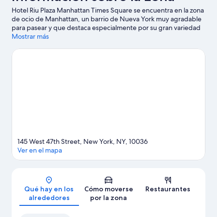
Hotel Riu Plaza Manhattan Times Square se encuentra en la zona
de ocio de Manhattan, un barrio de Nueva York muy agradable
para pasear y que destaca especialmente por su gran variedad
de tiendas. Terminal de cruceros de Manhattan y South Street
Mostrar más
Seaport son excelentes opciones para los que buscan unas
vacaciones activas, pero si prefieres sumergirte en la naturaleza,
Parque Bryant y Central Park son lo que necesitas. Teatro Lincoln
Center y Museo Americano de Historia Natural también son
opciones muy interesantes. Los huéspedes destacan la
ubicación céntrica de este hotel, además de la proximidad de
varios atractivos turísticos. Si te mueves en transporte público,
desde aquí lo tendrás muy fácil: la Estación de metro 47 - 50 Sts
- Rockefeller Center y la Estación de metro 49th St. se
encuentran a pocos pasos.
Ver guía de viaje de Nueva York
145 West 47th Street, New York, NY, 10036
Ver en el mapa
Mapa
Qué hay en los
Cómo moverse
Restaurantes
alrededores
por la zona