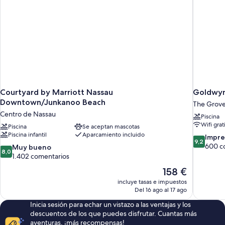
Courtyard by Marriott Nassau
Goldwyn
Downtown/Junkanoo Beach
The Grov
Centro de Nassau
Piscina
Wifi grat
Piscina
Se aceptan mascotas
Piscina infantil
Aparcamiento incluido
9.2
Impre
9,2
sobre
600 c
8.0
Muy bueno
8,0
10,
sobre
1.402 comentarios
Impresion
10,
El
158 €
600 comen
Muy
precio
incluye tasas e impuestos
bueno,
actual
Del 16 ago al 17 ago
1.402 comentarios
es
Inicia sesión para echar un vistazo a las ventajas y los
de
descuentos de los que puedes disfrutar. Cuantas más
158 €
aventuras, ¡más recompensas!