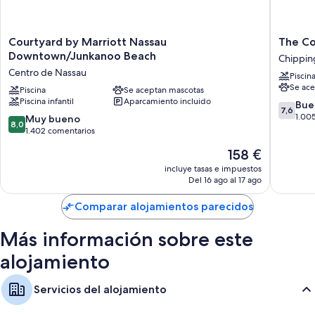
Courtyard
The
Courtyard by Marriott Nassau
The Co
by
Colony
Downtown/Junkanoo Beach
Chippi
Marriott
Club
Centro de Nassau
Piscin
Nassau
Inn
Se ace
Downtown/Junkanoo
Piscina
Se aceptan mascotas
&
Piscina infantil
Aparcamiento incluido
Beach
Suites
7.6
Bue
7,6
Centro
Chippi
sobre
1.00
8.0
Muy bueno
8,0
de
10,
sobre
1.402 comentarios
Nassau
Bueno,
10,
El
158 €
1.005 c
Muy
precio
bueno,
incluye tasas e impuestos
actual
Del 16 ago al 17 ago
1.402 comentarios
es
de
Comparar alojamientos parecidos
158 €
Más información sobre este
alojamiento
Servicios del alojamiento