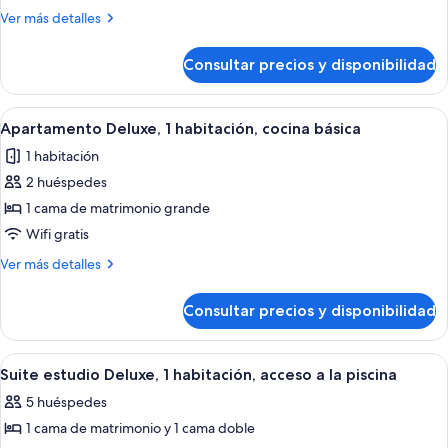
piscina
estándar,
Más
Ver más detalles
1
detalles
habitación,
de
Consultar precios y disponibilidad
Estudio
frigorífico
estándar,
y
1
Abrir
Una sala de estar moderna con sofás 
microondas
4
habitación,
Apartamento Deluxe, 1 habitación, cocina básica
todas
frigorífico
1 habitación
y
las
microondas
2 huéspedes
fotos
de
1 cama de matrimonio grande
Apartamento
Wifi gratis
Deluxe,
Más
Ver más detalles
1
detalles
habitación,
de
Consultar precios y disponibilidad
Apartamento
cocina
Deluxe,
básica
1
Abrir
Habitación de hotel con cama, mesita 
6
habitación,
Suite estudio Deluxe, 1 habitación, acceso a la piscina
todas
cocina
5 huéspedes
básica
las
1 cama de matrimonio y 1 cama doble
fotos