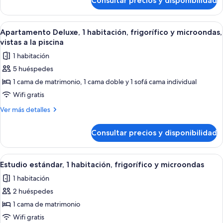
Consultar precios y disponibilidad
Apartamento
vistas
Deluxe,
a
1
Abrir
Un dormitorio con cama, dos lámparas 
6
habitación,
la
Apartamento Deluxe, 1 habitación, frigorífico y microondas,
todas
vistas
vistas a la piscina
piscina,
a
las
junto
1 habitación
la
fotos
a
piscina,
5 huéspedes
de
junto
la
1 cama de matrimonio, 1 cama doble y 1 sofá cama individual
Apartamento
a
piscina
la
Deluxe,
Wifi gratis
piscina
1
Más
Ver más detalles
habitación,
detalles
de
frigorífico
Consultar precios y disponibilidad
Apartamento
y
Deluxe,
microondas,
1
Abrir
Un dormitorio con una cama, un cuadr
5
vistas
habitación,
Estudio estándar, 1 habitación, frigorífico y microondas
todas
frigorífico
a
1 habitación
y
las
la
microondas,
2 huéspedes
fotos
piscina
vistas
de
1 cama de matrimonio
a
Estudio
la
Wifi gratis