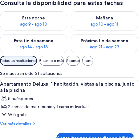
Consulta la disponibilidad para estas fechas
Consulta la disponibilidad para esta noche, ago 9 - ago 10
Consulta la disponibilidad par
Esta noche
Mañana
ago 9 - ago 10
ago 10 - ago 11
Consulta la disponibilidad para este fin de semana, ago 14 - a
Consulta la disponibilidad par
Este fin de semana
Próximo fin de semana
ago 14 - ago 16
ago 21 - ago 23
Filtros
Todas las habitaciones
3 camas o más
2 camas
1 cama
disponibles
para
Se muestran 6 de 6 habitaciones
las
Abrir
Habitación de hotel con dos camas, un
5
Apartamento Deluxe, 1 habitación, vistas a la piscina, junto
habitaciones
todas
a la piscina
las
5 huéspedes
fotos
2 camas de matrimonio y 1 cama individual
de
Wifi gratis
Apartamento
Deluxe,
Más
Ver más detalles
detalles
1
de
habitación,