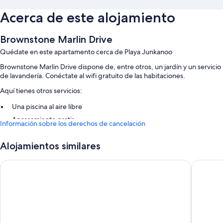
Acerca de este alojamiento
Brownstone Marlin Drive
Quédate en este apartamento cerca de Playa Junkanoo
Brownstone Marlin Drive dispone de, entre otros, un jardín y un servicio
de lavandería. Conéctate al wifi gratuito de las habitaciones.
Aquí tienes otros servicios:
Una piscina al aire libre
Aparcamiento gratis
Información sobre los derechos de cancelación
Características de la habitación
Alojamientos similares
Todas las habitaciones en Brownstone Marlin Drive cuentan con
comodidades tales como aire acondicionado o wifi gratis.
Courtyard by Marriott Nassau Downtown/Junkanoo Beach
The Colo
Además, otros servicios que encontrarás incluyen los siguientes:
Bañeras o duchas y papel higiénico