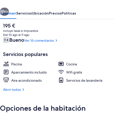
erior
Siguiente
51+
Resumen
Servicios
Ubicación
Precios
Políticas
El
195 €
precio
incluye tasas e impuestos
actual
Del 10 ago al 11 ago
es
Comentarios
Bueno
7,4
Ver 16 comentarios
7,4 de 10
de
195 €
Servicios populares
Piscina
Cocina
Detalle del exterior
Aparcamiento incluido
Wifi gratis
Aire acondicionado
Servicios de lavandería
Abrir todos
Opciones de la habitación