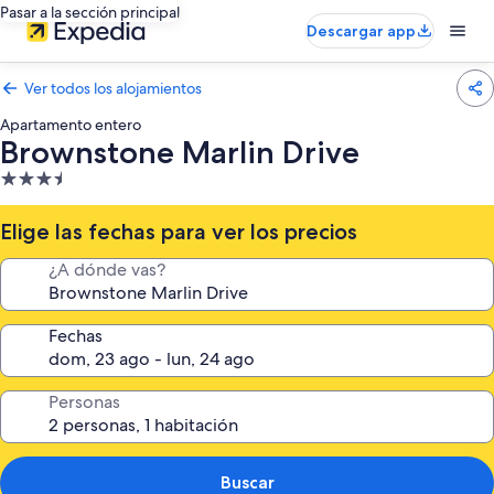
Pasar a la sección principal
Descargar app
Ver todos los alojamientos
Apartamento entero
Brownstone Marlin Drive
Alojamiento
de
3.5 estrellas
Elige las fechas para ver los precios
¿A dónde vas?
Fechas
Personas
Buscar