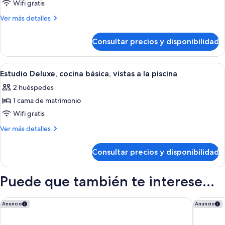
de
Wifi gratis
Suite
Más
Ver más detalles
estudio
detalles
de
Deluxe,
Consultar precios y disponibilidad
Suite
1
estudio
habitación,
Deluxe,
Abrir
Habitación de hotel con una cama gran
8
acceso
1
Estudio Deluxe, cocina básica, vistas a la piscina
todas
habitación,
a
2 huéspedes
acceso
las
la
a
1 cama de matrimonio
fotos
piscina
la
de
Wifi gratis
piscina
Estudio
Más
Ver más detalles
Deluxe,
detalles
de
cocina
Consultar precios y disponibilidad
Estudio
básica,
Deluxe,
vistas
cocina
Puede que también te interese...
a
básica,
vistas
la
a
Courtyard by Marriott Nassau Downtown/Junkanoo Beach
Goldwynn
Anuncio
Anuncio
piscina
la
piscina