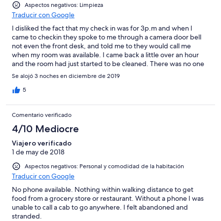
Aspectos negativos: Limpieza
Traducir con Google
I disliked the fact that my check in was for 3p.m and when I
came to checkin they spoke to me through a camera door bell
not even the front desk, and told me to they would call me
when my room was available. I came back a little over an hour
and the room had just started to be cleaned. There was no one
on the grounds incase i needed anything. And checking out i
Se alojó 3 noches en diciembre de 2019
rang the door bell and someone spoke to me through a window
from the top floor. The experience was terrible and I wouldnt
5
recomend the stay to anyone
Comentario verificado
4/10 Mediocre
Viajero verificado
1 de may de 2018
Aspectos negativos: Personal y comodidad de la habitación
Traducir con Google
No phone available. Nothing within walking distance to get
food from a grocery store or restaurant. Without a phone I was
unable to call a cab to go anywhere. I felt abandoned and
stranded.