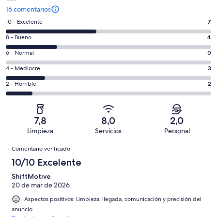
16 comentarios
7
10 - Excelente
7
comentarios
4
8 - Bueno
4
de
comentarios
un
0
6 - Normal
0
de
total
comentarios
un
3
4 - Mediocre
3
de
de
total
comentarios
16
un
2
2 - Horrible
2
de
de
con
total
comentarios
16
un
una
de
de
con
total
puntuación
16
un
una
de
7,8
8,0
2,0
de
con
total
puntuación
16
Limpieza
Servicios
Personal
10
una
de
de
con
Comentarios
-
puntuación
16
8
Comentario verificado
una
Excelente
de
con
-
puntuación
10/10 Excelente
6
una
Bueno
de
-
puntuación
ShiftMotive
4
Normal
20 de mar de 2026
de
-
2
Aspectos positivos: Limpieza, llegada, comunicación y precisión del
Mediocre
-
anuncio
Horrible