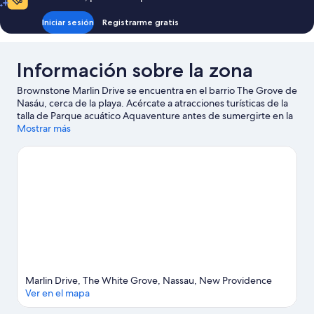
Iniciar sesión
Registrarme gratis
Información sobre la zona
Brownstone Marlin Drive se encuentra en el barrio The Grove de
Nasáu, cerca de la playa. Acércate a atracciones turísticas de la
talla de Parque acuático Aquaventure antes de sumergirte en la
belleza natural de la región en Playa Junkanoo y Playa de Cable.
Mostrar más
¿Te apetece disfrutar de un evento especial? Puedes consultar
el calendario de Estadio Haynes Oval o Complejo deportivo
Queen Elizabeth.
Ver guía de viaje de Nasáu
Ver más apartamentos en Nasáu
Marlin Drive, The White Grove, Nassau, New Providence
Ver en el mapa