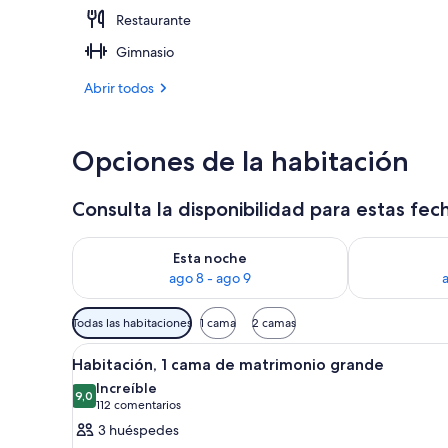
Restaurante
2 bares y 1 ba
Gimnasio
Abrir todos
Opciones de la habitación
Consulta la disponibilidad para estas fec
Consulta la disponibilidad para esta noche, ago 8 - 
Consulta la d
Esta noche
ago 8 - ago 9
Filtros
Todas las habitaciones
1 cama
2 camas
disponibles
Abrir
Una habitación de hotel con una
para
8
Habitación, 1 cama de matrimonio grande
todas
las
Increíble
las
9,0
habitaciones
9,0 de 10
(112 comentarios)
112 comentarios
fotos
3 huéspedes
de