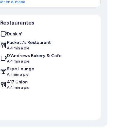
Ver en el mapa
Mapa
Restaurantes
Dunkin'
Puckett's Restaurant
A 4 min a pie
D’Andrews Bakery & Cafe
A 4 min a pie
Skye Lounge
A 1 min a pie
417 Union
A 4 min a pie