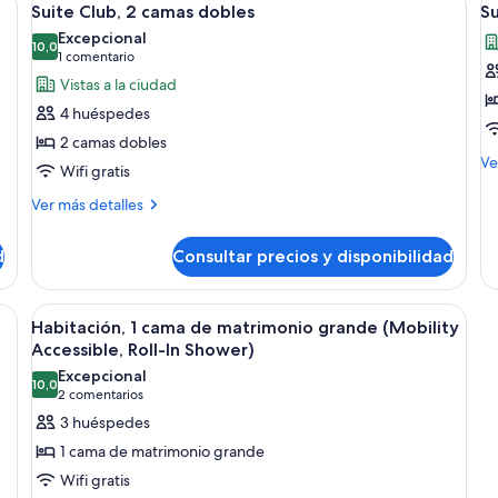
7
ca
Suite Club, 2 camas dobles
Su
matrimonio
todas
t
do
Excepcional
grande
las
10,0
la
10,0 de 10
(1 comentario)
1 comentario
fotos
f
Vistas a la ciudad
de
d
4 huéspedes
Suite
S
2 camas dobles
Club,
C
M
Ve
Wifi gratis
2
1
de
camas
c
de
Más
Ver más detalles
Su
detalles
dobles
d
Cl
de
m
d
Consultar precios y disponibilidad
1
Suite
g
ca
Club,
de
2
 cama grande, un escritorio, una silla y un sofá.
Abrir
Una habitación de hotel con una cama g
ma
5
camas
Habitación, 1 cama de matrimonio grande (Mobility
todas
gr
dobles
Accessible, Roll-In Shower)
las
Excepcional
10,0
fotos
10,0 de 10
(2 comentarios)
2 comentarios
de
3 huéspedes
Habitación,
1 cama de matrimonio grande
1
Wifi gratis
cama