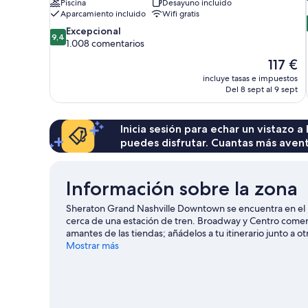
Piscina
Desayuno incluido
Aparcamiento incluido
Wifi gratis
9.4
Excepcional
9,4
sobre
1.008 comentarios
10,
El
117 €
Excepcional,
precio
incluye tasas e impuestos
1.008 comentarios
actual
Del 8 sept al 9 sept
es
de
117 €
Inicia sesión para echar un vistazo a
puedes disfrutar. Cuantas más aven
Información sobre la zona
Sheraton Grand Nashville Downtown se encuentra en el bar
cerca de una estación de tren. Broadway y Centro comercia
amantes de las tiendas; añádelos a tu itinerario junto a o
Museum y Parque acuático Nashville Shores. ¿Te apetece
Mostrar más
Bridgestone Arena o Estadio Nissan. Relájate y date un ca
busca de aventuras practicando actividades como las ruta
Nashville