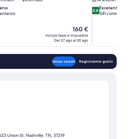
8.8
eno
Excelente
8,8
sobre
entarios
541 comentarios
10,
Excelente,
El
160 €
541 comentarios
precio
rios
incluye tasas e impuestos
actual
Del 27 ago al 28 ago
es
de
160 €
Iniciar sesión
Registrarme gratis
623 Union St, Nashville, TN, 37219