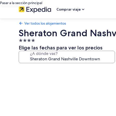
Pasar a la sección principal
Comprar viaje
Ver todos los alojamientos
Sheraton Grand Nashv
Alojamiento
de
Elige las fechas para ver los precios
4.0 estrellas
¿A dónde vas?
Galería
de
imágenes
de
Sheraton
Grand
Nashville