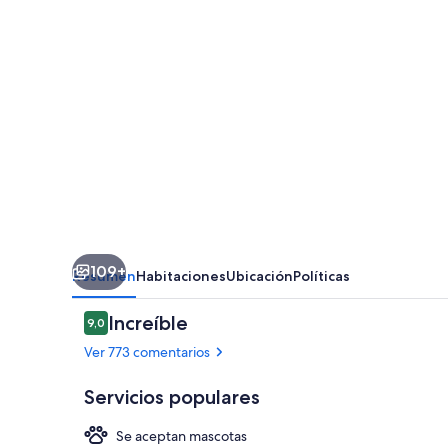
Downtown
109+
Resumen
Habitaciones
Ubicación
Políticas
Comentarios
Increíble
9,0
9,0 de 10
Ver 773 comentarios
Servicios populares
Se aceptan mascotas