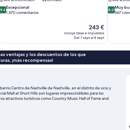
9.4
8.2
Excepcional
Muy bu
9,4
8,2
sobre
sobre
1.670 comentarios
567 com
10,
10,
Excepcional,
Muy
El
243 €
1.670 comentarios
bueno,
precio
567 comenta
incluye tasas e impuestos
actual
Del 7 sept al 8 sept
es
de
243 €
 las ventajas y los descuentos de los que
turas, ¡más recompensas!
rio Centro de Nashville de Nashville, en el distrito de ocio y
l Mall at Short Hills son lugares imprescindibles para los
tros atractivos turísticos como Country Music Hall of Fame and
 disfrutar de un evento especial? Puedes buscar el calendario de
pricho en los spas y centros de salud y belleza de la zona, o ve en
s a pie o en bicicleta en las inmediaciones.
Ver guía de viaje de