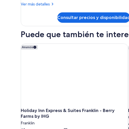
Más
Ver más detalles
de
detalles
matrimonio
de
Consultar precios y disponibilida
grande
Habitación,
1
(Mobility/Hearing
cama
Accessible,
Puede que también te interes
de
Tub)
matrimonio
grande
Holiday Inn Express & Suites Franklin - Berry Farms
Anuncio
(Mobility/Hearing
Accessible,
Tub)
Holiday Inn Express & Suites Franklin - Berry
Farms by IHG
Franklin