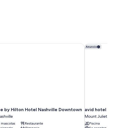
e by Hilton Hotel Nashville Downtown
avid hotel Mt Juliet 
Anuncio
e by Hilton Hotel Nashville Downtown
avid hotel Mt Juliet
shville
Mount Juliet
 mascotas
Restaurante
Piscina
icionado
Gimnasio
Se aceptan mascotas