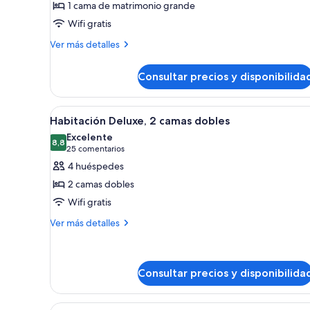
1 cama de matrimonio grande
Habitación,
Wifi gratis
1
Más
cama
Ver más detalles
detalles
de
de
matrimonio
Consultar precios y disponibilida
Habitación,
grande
1
cama
Abrir
Habitación de hotel con dos cam
6
de
Habitación Deluxe, 2 camas dobles
todas
matrimonio
Excelente
grande
las
8,8
8,8 de 10
(25 comentarios)
25 comentarios
fotos
4 huéspedes
de
2 camas dobles
Habitación
Wifi gratis
Deluxe,
Más
2
Ver más detalles
detalles
camas
de
dobles
Habitación
Deluxe,
Consultar precios y disponibilida
2
camas
Abrir
Una sala de estar moderna con 
dobles