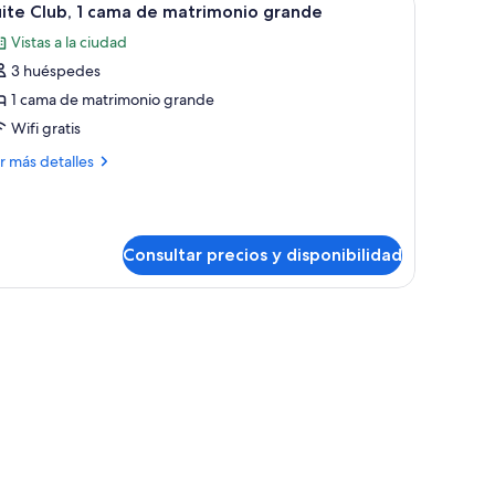
10
mas
ite Club, 1 cama de matrimonio grande
odas
bles
Vistas a la ciudad
s
3 huéspedes
otos
e
1 cama de matrimonio grande
uite
Wifi gratis
lub,
ás
r más detalles
talles
ama
ite
e
ub,
atrimonio
Consultar precios y disponibilidad
rande
ma
rande, un escritorio, una silla y un sofá.
trimonio
ande