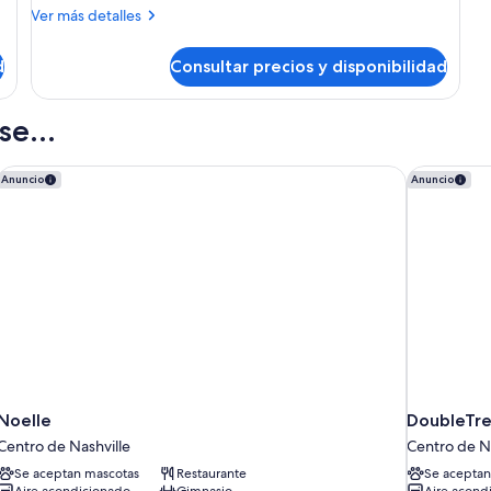
Más
Ver más detalles
de
detalles
matrimonio
de
d
Consultar precios y disponibilidad
grande
Habitación,
1
(Mobility
cama
Accessible,
e...
de
Roll-
matrimonio
In
grande
 by IHG
Noelle
DoubleTre
Anuncio
Anuncio
(Mobility
Shower)
Accessible,
Roll-
In
Shower)
Noelle
DoubleTre
Centro de Nashville
Centro de Na
Se aceptan mascotas
Restaurante
Se aceptan
Aire acondicionado
Gimnasio
Aire acond