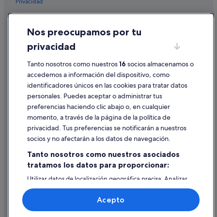
Privacidad
Cookies
Nos preocupamos por tu
Condiciones de uso
privacidad
Información legal/contacto
Pautas sobre el contenido y cómo denunciar contenido
Tanto nosotros como nuestros
16
socios almacenamos o
accedemos a información del dispositivo, como
identificadores únicos en las cookies para tratar datos
Ayuda
personales. Puedes aceptar o administrar tus
Ayuda
preferencias haciendo clic abajo o, en cualquier
momento, a través de la página de la política de
Cancelar un vuelo
privacidad. Tus preferencias se notificarán a nuestros
Cancelar una reserva de hotel o de un alquiler vacacional
socios y no afectarán a los datos de navegación.
Plazos de reembolso
Tanto nosotros como nuestros asociados
tratamos los datos para proporcionar:
Utilizar un cupón de Expedia
Utilizar datos de localización geográfica precisa. Analizar
Documentos para viajes internacionales
activamente las características del dispositivo para su
identificación. Almacenar la información en un dispositivo
Acepto
y/o acceder a ella. Publicidad y contenido personalizados,
medición de publicidad y contenido, investigación de