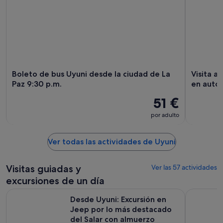
Boleto de bus Uyuni desde la ciudad de La
Visita a
Paz 9:30 p.m.
en autob
51 €
por adulto
Ver todas las actividades de Uyuni
Visitas guiadas y
Ver las 57 actividades
excursiones de un día
Desde Uyuni: Excursión en Jeep por lo más destacado del S
Tour Salar
Desde Uyuni: Excursión en
Jeep por lo más destacado
del Salar con almuerzo