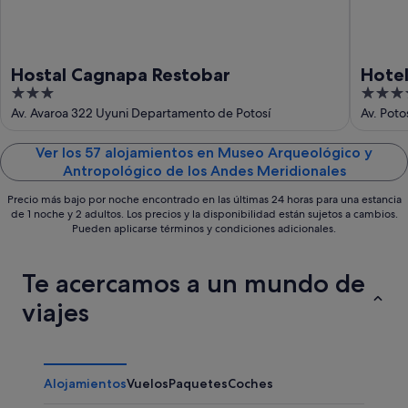
9
ago
ago
-
9
ago
Hostal Cagnapa Restobar
Hotel
3
3.5
out
out
Av. Avaroa 322 Uyuni Departamento de Potosí
Av. Poto
of
of
5
5
Ver los 57 alojamientos en Museo Arqueológico y
Antropológico de los Andes Meridionales
Precio más bajo por noche encontrado en las últimas 24 horas para una estancia
de 1 noche y 2 adultos. Los precios y la disponibilidad están sujetos a cambios.
Pueden aplicarse términos y condiciones adicionales.
Te acercamos a un mundo de
viajes
Alojamientos
Vuelos
Paquetes
Coches