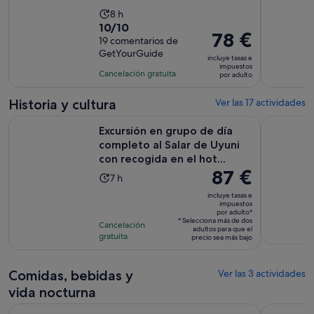
La
8 h
10.0
10/10
duración
El
78 €
sobre
19 comentarios de
de
precio
GetYourGuide
10
la
incluye tasas e
es
impuestos
con
actividad
Cancelación gratuita
por adulto
de
19
es
78 €
comentarios
de
Historia y cultura
Ver las 17 actividades
por
8 horas
Excursión en grupo de día completo al Salar de Uyuni con rec
3 días sal
adulto
Excursión en grupo de día
completo al Salar de Uyuni
con recogida en el hot...
El
87 €
La
7 h
precio
duración
incluye tasas e
es
impuestos
de
por adulto*
de
la
* Selecciona más de dos
Cancelación
adultos para que el
87 €
actividad
gratuita
precio sea más bajo
por
es
adulto*
de
Comidas, bebidas y
Ver las 3 actividades
7 horas
vida nocturna
Se 
Uyuni: excursión de 3 días, salares y desiertos surrealistas
Excursión 