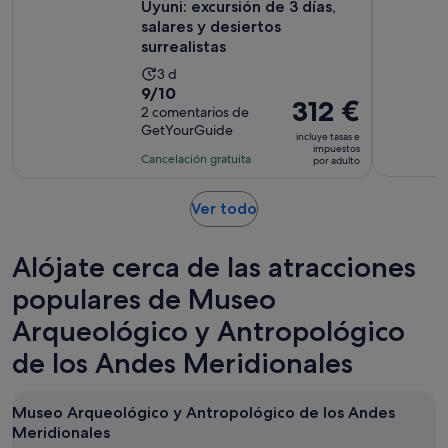
Uyuni: excursión de 3 días,
salares y desiertos
surrealistas
La
3 d
9.0
9/10
duración
El
312 €
sobre
2 comentarios de
de
precio
GetYourGuide
10
la
incluye tasas e
es
impuestos
con
actividad
Cancelación gratuita
por adulto
de
2
es
312 €
comentarios
de
Se
Ver todo
por
3 días
abre
adulto
en
Alójate cerca de las atracciones
una
pestaña
populares de Museo
nueva
Arqueológico y Antropológico
de los Andes Meridionales
Museo Arqueológico y Antropológico de los Andes
Meridionales