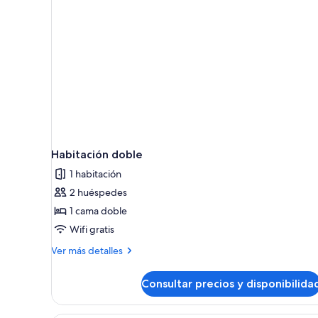
Habitación doble
1 habitación
2 huéspedes
1 cama doble
Wifi gratis
Más
Ver más detalles
detalles
de
Consultar precios y disponibilida
Habitación
doble