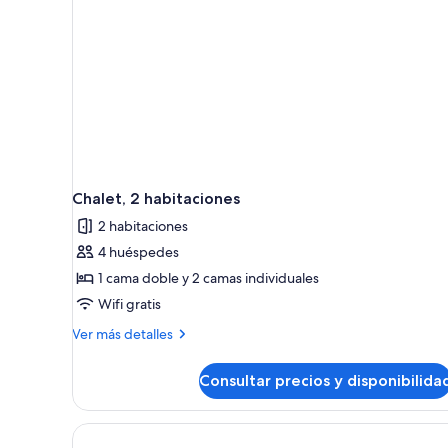
habitaciones
Chalet, 2 habitaciones
2 habitaciones
4 huéspedes
1 cama doble y 2 camas individuales
Wifi gratis
Más
Ver más detalles
detalles
de
Consultar precios y disponibilida
Chalet,
2
habitaciones