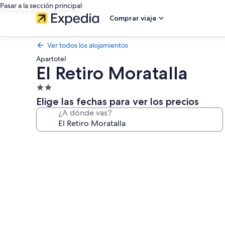
Pasar a la sección principal
Comprar viaje
Ver todos los alojamientos
Apartotel
El Retiro Moratalla
Alojamiento
de
Elige las fechas para ver los precios
2.0 estrellas
¿A dónde vas?
Galería
de
imágenes
de
El
Retiro