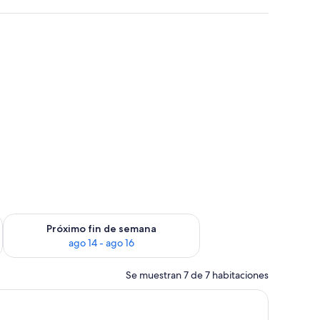
Exterior
fin de semana, ago 7 - ago 9
Consulta la disponibilidad para el próximo fin de semana, ago
Próximo fin de semana
ago 14 - ago 16
Se muestran 7 de 7 habitaciones