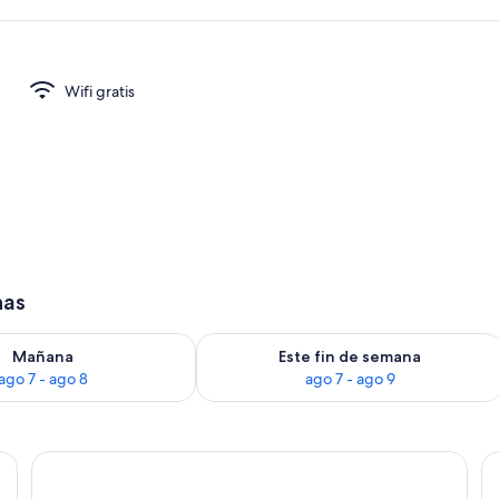
Wifi gratis
has
Exterior
ago 7
isponibilidad para mañana, ago 7 - ago 8
Consulta la disponibilidad para este 
Mañana
Este fin de semana
ago 7 - ago 8
ago 7 - ago 9