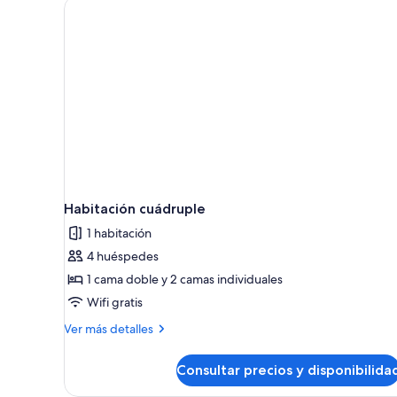
Habitación cuádruple
1 habitación
4 huéspedes
1 cama doble y 2 camas individuales
Wifi gratis
Más
Ver más detalles
detalles
de
Consultar precios y disponibilida
Habitación
cuádruple