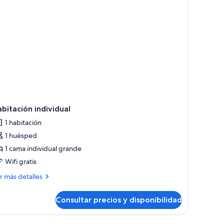
bitación individual
1 habitación
1 huésped
1 cama individual grande
Wifi gratis
ás
r más detalles
talles
Consultar precios y disponibilidad
bitación
dividual