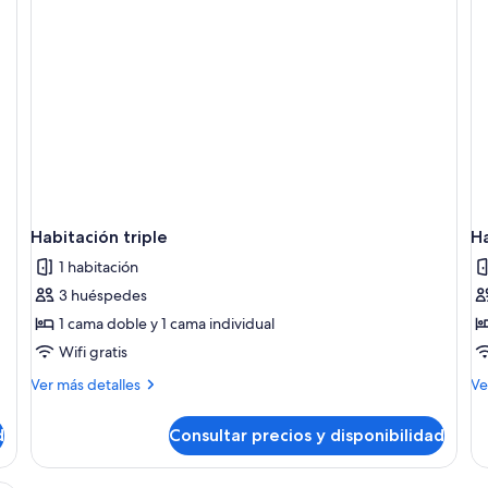
Habitación triple
Ha
1 habitación
3 huéspedes
1 cama doble y 1 cama individual
Wifi gratis
Más
M
Ver más detalles
Ve
detalles
de
de
de
d
Consultar precios y disponibilidad
Habitación
Ha
triple
in