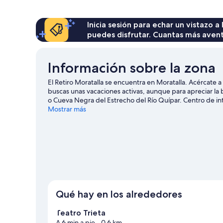
Inicia sesión para echar un vistazo a
puedes disfrutar. Cuantas más aven
Información sobre la zona
El Retiro Moratalla se encuentra en Moratalla. Acércate
buscas unas vacaciones activas, aunque para apreciar la b
o Cueva Negra del Estrecho del Río Quípar. Centro de int
también merecen la pena.
Mostrar más
Ver guía de viaje de Moratalla
Ver más apartoteles en Moratalla
Qué hay en los alrededores
Teatro Trieta
A 6 min a pie
- 0.6 km