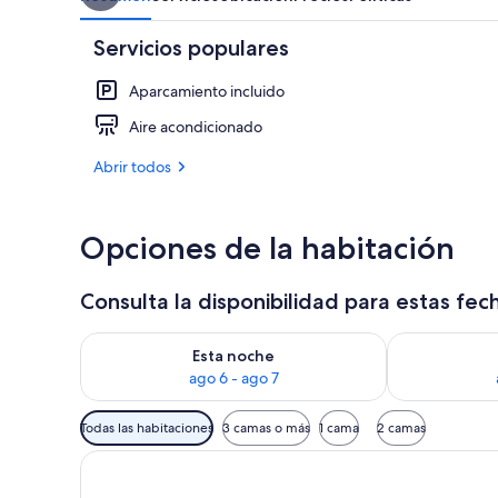
Servicios populares
Aparcamiento incluido
Aire acondicionado
Abrir todos
Opciones de la habitación
Consulta la disponibilidad para estas fec
Consulta la disponibilidad para esta noche, ago 6 - 
Consulta la d
Esta noche
ago 6 - ago 7
Filtros
Todas las habitaciones
3 camas o más
1 cama
2 camas
disponibles
para
las