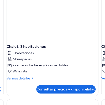
Chalet, 3 habitaciones
Ch
3 habitaciones
6 huéspedes
2 camas individuales y 2 camas dobles
Wifi gratis
Más
M
Ver más detalles
Ve
detalles
de
de
de
d
Consultar precios y disponibilidad
Chalet,
Ch
3
4
habitaciones
ha