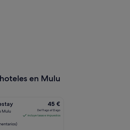
hoteles en Mulu
El
estay
45 €
precio
Del 11 ago al 12 ago
u Mulu
es
incluye tasas e impuestos
de
mentarios)
45 €