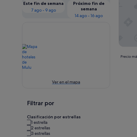
Este fin de semana
Próximo fin de
semana
7 ago - 9 ago
14 ago - 16 ago
Precio
Precio más
más
bajo
por
noche
Ver en el mapa
encontra
en
las
últimas
Filtrar por
24 horas
para
Clasificación por estrellas
una
1 estrella
estancia
2 estrellas
de
3 estrellas
1 noche