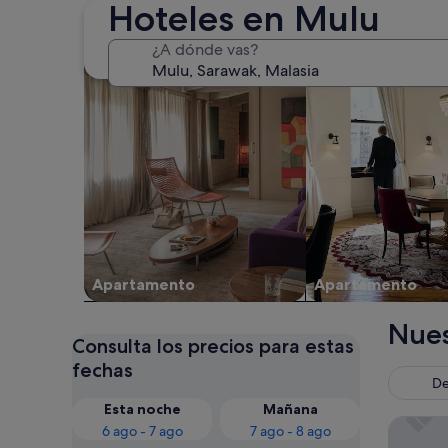
Hoteles en Mulu
Buscar apartamentos
Buscar condominio
¿A dónde vas?
Apartamento
Apartamento
Nues
Consulta los precios para estas
fechas
De
Esta noche
Mañana
Mulu Ma
6 ago - 7 ago
7 ago - 8 ago