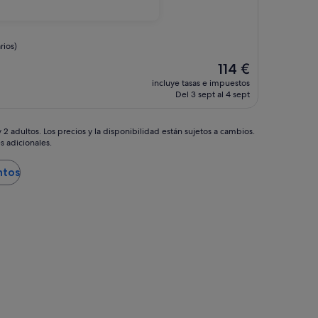
rios)
El
114 €
precio
incluye tasas e impuestos
actual
Del 3 sept al 4 sept
es
de
114 €
2 adultos. Los precios y la disponibilidad están sujetos a cambios.
s adicionales.
ntos