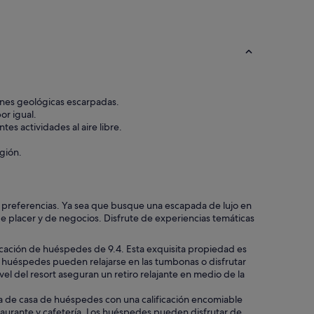
ones geológicas escarpadas.
or igual.
s actividades al aire libre.
gión.
 preferencias. Ya sea que busque una escapada de lujo en
e placer y de negocios. Disfrute de experiencias temáticas
ficación de huéspedes de 9.4. Esta exquisita propiedad es
os huéspedes pueden relajarse en las tumbonas o disfrutar
l del resort aseguran un retiro relajante en medio de la
a de casa de huéspedes con una calificación encomiable
aurante y cafetería. Los huéspedes pueden disfrutar de