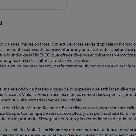
por
noche
del
u
11
ago
al
12
n paisajes impresionantes, con exuberantes selvas tropicales y formaci
ago
s, un punto culminante para aventureros y entusiastas de la naturaleza p
onio Mundial de la UNESCO que ofrece diversos ecosistemas y emocionante
mergirse en la rica cultura y tradiciones locales.
table en los mejores resorts, perfectamente ubicados para explorar la re
 una selección de hoteles y casas de huéspedes que satisfacen diversas
e Nacional Mulu, la zona ofrece excelentes comodidades para viajeros d
aciendo su visita verdaderamente inolvidable.
jo en el Mulu Marriott Resort de 5 estrellas, con una impresionante cali
a de spa. Con un spa de servicio completo y una piscina al aire libre, l
e tejido profundo. El elegante entorno y las comodidades de primer nive
uesto limitado, Mulu Diana Homestay ofrece una encantadora experienci
miento ofrece desayuno local de cortesía y cuenta con un acogedor rest