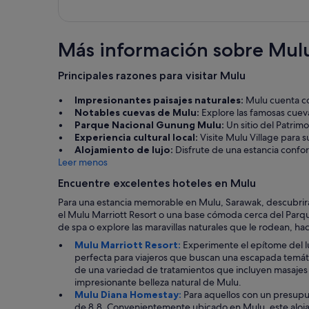
Más información sobre Mul
Principales razones para visitar Mulu
Impresionantes paisajes naturales:
Mulu cuenta co
Notables cuevas de Mulu:
Explore las famosas cueva
Parque Nacional Gunung Mulu:
Un sitio del Patrim
Experiencia cultural local:
Visite Mulu Village para su
Alojamiento de lujo:
Disfrute de una estancia confor
Leer menos
Encuentre excelentes hoteles en Mulu
Para una estancia memorable en Mulu, Sarawak, descubrirá
el Mulu Marriott Resort o una base cómoda cerca del Parqu
de spa o explore las maravillas naturales que le rodean, h
Mulu Marriott Resort:
Experimente el epítome del lu
perfecta para viajeros que buscan una escapada temátic
de una variedad de tratamientos que incluyen masajes d
impresionante belleza natural de Mulu.
Mulu Diana Homestay:
Para aquellos con un presup
de 8.8. Convenientemente ubicado en Mulu, este aloja