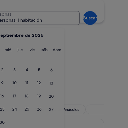
sonas
Buscar
ersonas, 1 habitación
septiembre de 2026
martes
miércoles
jueves
viernes
sábado
domingo
mié.
jue.
vie.
sáb.
dom.
2
3
4
5
6
9
10
11
12
13
16
17
18
19
20
23
24
25
26
, paga después
Sendero de los Pináculos
Spa
27
30
t