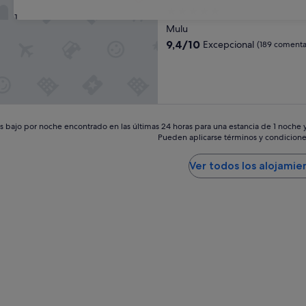
Alojamiento
31
de
Mulu
5.0 estrellas
9.4
9,4/10
Excepcional
(189 comenta
sobre
10,
Excepcional,
(189 comentarios)
 bajo por noche encontrado en las últimas 24 horas para una estancia de 1 noche y 
Pueden aplicarse términos y condicione
Ver todos los alojamie
do