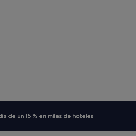
lidad
nes
s.
dia de un 15 % en miles de hoteles