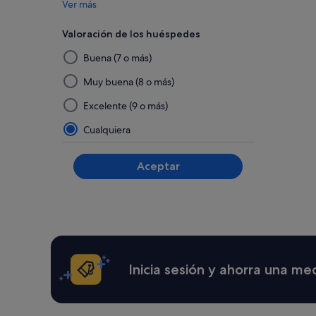
Ver más
y
2 adultos.
Los
Valoración de los huéspedes
precios
Al
y
Buena (7 o más)
seleccionar
la
disponibi
y
Muy buena (8 o más)
están
aplicar
Excelente (9 o más)
sujetos
un
a
filtro
Cualquiera
cambios.
de
Pueden
este
aplicarse
Aceptar
términos
grupo,
y
los
condicio
resultados
adicionale
se
actualizarán
en
una
Inicia sesión y ahorra una me
página
nueva