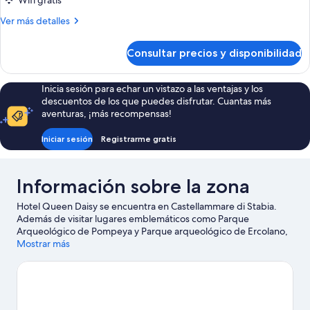
Wifi gratis
habitaciones
Más
Ver más detalles
detalles
de
Consultar precios y disponibilidad
Apartamento,
2
habitaciones
Inicia sesión para echar un vistazo a las ventajas y los
descuentos de los que puedes disfrutar. Cuantas más
aventuras, ¡más recompensas!
Iniciar sesión
Registrarme gratis
Información sobre la zona
Hotel Queen Daisy se encuentra en Castellammare di Stabia.
Además de visitar lugares emblemáticos como Parque
Arqueológico de Pompeya y Parque arqueológico de Ercolano,
podrás apreciar la belleza natural de Monte Vesubio - Pompeya
Mostrar más
(área) o Playa de Sorrento. Valle dell'Orso y Ascensor al Mar
también merecen la pena.
Ver guía de viaje de Castellammare di
Stabia