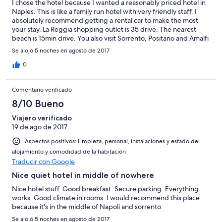
I chose the hotel because I wanted a reasonably priced hotel in
Naples. This is like a family run hotel with very friendly staff. I
absolutely recommend getting a rental car to make the most
your stay. La Reggia shopping outlet is 35 drive. The nearest
beach is 15min drive. You also visit Sorrento, Positano and Amalfi
in a cruise boat or drive. I love driving to Sorrento, there many
Se alojó 5 noches en agosto de 2017
opportunities to fantastic photos.I spent my days driving to new
locations everyday experiencing the beauty of Campania.
0
Comentario verificado
8/10 Bueno
Viajero verificado
19 de ago de 2017
Aspectos positivos: Limpieza, personal, instalaciones y estado del
alojamiento y comodidad de la habitación
Traducir con Google
Nice quiet hotel in middle of nowhere
Nice hotel stuff. Good breakfast. Secure parking. Everything
works. Good climate in rooms. I would recommend this place
because it's in the middle of Napoli and sorrento.
Se alojó 5 noches en agosto de 2017