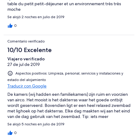
table du petit petit-déjeuner et un environnement très très
moche
Se alojó 2 noches en julio de 2019
0
Comentario verificado
10/10 Excelente
Viajero verificado
27 de jul de 2019
Aspectos positivos: Limpieza, personal, servicios y instalaciones y
estado del alojamiento
Traducir con Google
De kamers (wij hadden een familiekamers) zijn ruim en voorzien
van airco. Het mooist is het dakterras waar het goede ontbijt
wordt geserveerd. Bovendien ligt er een heel relaxed zwembad
met lighoek op het dakterras. Elke dag maakten wij aan het eind
van de dag gebruik van het zwembad. Tip: iets meer
schaduwplekken op dakterras zou fijn zijn. Personeel van het
Se alojó 5 noches en julio de 2019
hotel is uiterst vriendelijk. Enige kritiekpunt is de omgeving waar
het hotel ligt. Je moet wel echt een auto hebben. Te voet is de
0