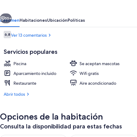
Daisy
erior
Siguiente
55+
Resumen
Habitaciones
Ubicación
Políticas
Comentarios
6,8
Ver 13 comentarios
6,8 de 10
Servicios populares
Piscina
Se aceptan mascotas
Aparcamiento incluido
Wifi gratis
Restaurante
Aire acondicionado
Interior
Abrir todos
Opciones de la habitación
Consulta la disponibilidad para estas fechas