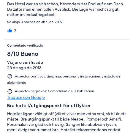
Das Hotel war an sich schön, besonders der Pool auf dem Dach.
Da zatte man einen tollen Ausblick. Die Lage war nicht so gut,
mitten im Industriegebiet.
Se alojó 3 noches en abril de 2019
0
Comentario verificado
8/10 Bueno
Viajero verificado
25 de ago de 2018
Aspectos positivos: Limpieza, personal y instalaciones y estado del
alojamiento
Aspectos negativos: Comodidad de la habitación
Traducir con Google
Bra hotell/utgångspunkt för utflykter
Hotellet ligger väldigt off (vilket vi var medvetna om), så bil är ett
måste. Bra utgångspunkt till både Neapel, Pompei och Amalfi.
Personalen var glad och trevlig. Sängen lite obekväm tyvärr,
men i övrigt var rummet bra. Hotellet rekommenderas endast