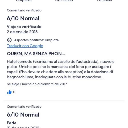
10
una
de
de
con
Comentarios
-
puntuación
13
8
Comentario verificado
una
Excelente
de
con
-
puntuación
6/10 Normal
6
una
Bueno
de
-
puntuación
Viajero verificado
4
Normal
2 de ene de 2018
de
-
2
Aspectos positivos: Limpieza
Mediocre
-
Traducir con Google
Horrible
QUEEN, MA SENZA PHON...
Hotel comodo (vicinissimo al casello dell'autostrada), nuovo e
pulito. Uniche pecche la mancanza del fono per asciugare i
capelli (l'ho dovuto chiedere alla reception) e la dotazione di
bagnoschiuma, inadeguata con le bustine monodose...
Se alojó 1 noche en diciembre de 2017
0
Comentario verificado
6/10 Normal
Fede
31 de ago de 2019