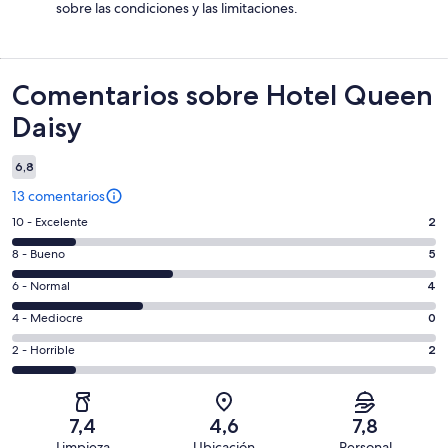
sobre las condiciones y las limitaciones.
Comentarios
Comentarios sobre Hotel Queen
Daisy
6,8
13 comentarios
2
10 - Excelente
2
comentarios
5
8 - Bueno
5
de
comentarios
un
4
6 - Normal
4
de
total
comentarios
un
0
4 - Mediocre
0
de
de
total
comentarios
13
un
2
2 - Horrible
2
de
de
con
total
comentarios
13
un
una
de
de
con
total
puntuación
13
un
una
de
7,4
4,6
7,8
de
con
total
puntuación
13
Limpieza
Ubicación
Personal