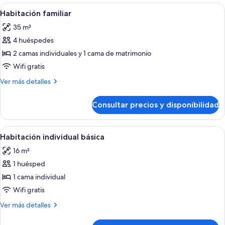
básica
Abrir
Una habitación de hotel con cama, mes
8
Habitación familiar
todas
35 m²
las
4 huéspedes
fotos
de
2 camas individuales y 1 cama de matrimonio
Habitación
Wifi gratis
familiar
Más
Ver más detalles
detalles
de
Consultar precios y disponibilidad
Habitación
familiar
Abrir
Una laptop sobre una mesa con un jarr
6
Habitación individual básica
todas
16 m²
las
1 huésped
fotos
de
1 cama individual
Habitación
Wifi gratis
individual
Más
Ver más detalles
básica
detalles
de