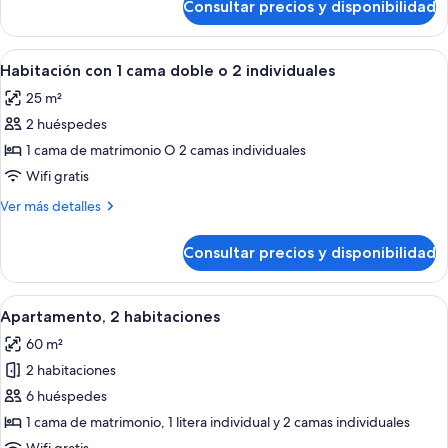
Consultar precios y disponibilidad
Habitación
individual
básica
Abrir
Habitación de hotel con cama, mesita 
8
Habitación con 1 cama doble o 2 individuales
todas
25 m²
las
2 huéspedes
fotos
de
1 cama de matrimonio O 2 camas individuales
Habitación
Wifi gratis
con
Más
Ver más detalles
1
detalles
cama
de
Consultar precios y disponibilidad
Habitación
doble
con
o
1
Abrir
Un dormitorio moderno con una cama g
2
4
cama
Apartamento, 2 habitaciones
todas
doble
individuales
60 m²
o
las
2
2 habitaciones
fotos
individuales
de
6 huéspedes
Apartamento,
1 cama de matrimonio, 1 litera individual y 2 camas individuales
2