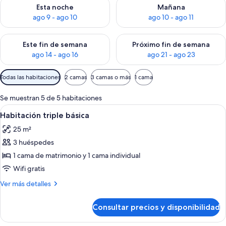
Consulta la disponibilidad para esta noche, ago 9 - ago 10
Consulta la disponibilidad par
Esta noche
Mañana
ago 9 - ago 10
ago 10 - ago 11
Consulta la disponibilidad para este fin de semana, ago 14 - a
Consulta la disponibilidad par
Este fin de semana
Próximo fin de semana
ago 14 - ago 16
ago 21 - ago 23
Filtros
Todas las habitaciones
2 camas
3 camas o más
1 cama
disponibles
para
Se muestran 5 de 5 habitaciones
las
Abrir
Un dormitorio moderno con una cama g
6
Habitación triple básica
habitaciones
todas
25 m²
las
3 huéspedes
fotos
de
1 cama de matrimonio y 1 cama individual
Habitación
Wifi gratis
triple
Más
Ver más detalles
básica
detalles
de
Consultar precios y disponibilidad
Habitación
triple