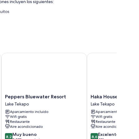
ones incluyen los siguientes:
uitos
Peppers Bluewater Resort
Haka House Lake Teka
Peppers
Haka
Peppers Bluewater Resort
Haka House Lake Te
Bluewater
House
Lake Tekapo
Lake Tekapo
Resort
Lake
Aparcamiento incluido
Aparcamiento incluido
Lake
Tekapo
Wifi gratis
Wifi gratis
Tekapo
Lake
Restaurante
Restaurante
Tekapo
Aire acondicionado
Aire acondicionado
8.2
8.6
Muy bueno
Excelente
8,2
8,6