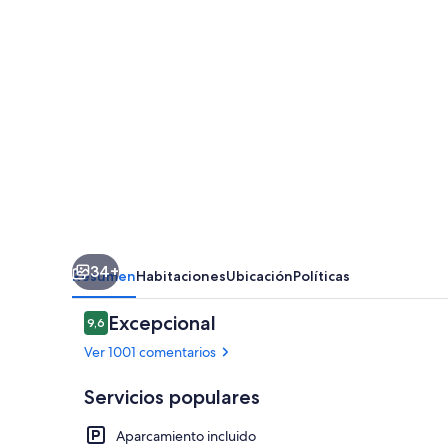
34+
Resumen
Habitaciones
Ubicación
Políticas
Comentarios
Excepcional
9,6
9,6 de 10
Ver 1001 comentarios
Servicios populares
Aparcamiento incluido