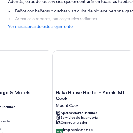
Además, otros de los servicios que encontrarás en todas las habitaci
Baños con bañeras o duchas y artículos de higiene personal grat
Armarios o roperos, patios y suelos radiantes
Ver más acerca de este alojamiento
e & Motels
Haka House Hostel – Aoraki Mt Cook
Haka
dge & Motels
Haka House Hostel – Aoraki Mt
House
Cook
Hostel
Mount Cook
 incluido
–
Aoraki
Aparcamiento incluido
Servicios de lavandería
Mt
ionado
Comedor o salón
Cook
e
Mount
9.0
Impresionante
9,0