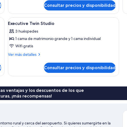
Estudio
d
Consultar precios y disponibilidad
ejecutivo
sonal gratuitos, secador de pelo y toallas
Abrir
Escritorio, espacio para trabajar con u
2
Executive Twin Studio
todas
3 huéspedes
las
1 cama de matrimonio grande y 1 cama individual
fotos
de
Wifi gratis
Executive
Más
Ver más detalles
Twin
detalles
de
Studio
d
Consultar precios y disponibilidad
Executive
Twin
Studio
 las ventajas y los descuentos de los que
turas, ¡más recompensas!
torno rural y cerca del aeropuerto. Si quieres sumergirte en la