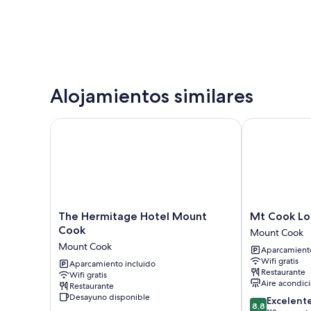
Alojamientos similares
The Hermitage Hotel Mount Cook
Mt Cook Lodg
The
Mt
The Hermitage Hotel Mount
Mt Cook Lo
Hermitage
Cook
Cook
Mount Cook
Hotel
Lodge
Mount Cook
Aparcamiento
Mount
&
Wifi gratis
Cook
Aparcamiento incluido
Motels
Restaurante
Wifi gratis
Mount
Mount
Aire acondic
Restaurante
Cook
Cook
Desayuno disponible
8.8
Excelent
8,8