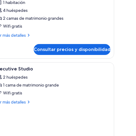
1 habitación
ite,
4 huéspedes
2 camas de matrimonio grandes
abitaciones
Wifi gratis
ás
r más detalles
talles
Consultar precios y disponibilidad
ite,
bitaciones
scritorio, una silla, un televisor y una ventana con vistas a la montaña.
brir
Baño | Artículos de higiene personal gratuitos
1
ecutive Studio
odas
2 huéspedes
s
1 cama de matrimonio grande
otos
e
Wifi gratis
xecutive
ás
r más detalles
tudio
talles
ecutive
udio