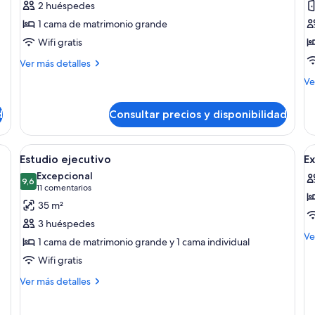
2 huéspedes
Estudio
Su
1 cama de matrimonio grande
ejecutivo,
2
Wifi gratis
balcón
h
Más
Ver más detalles
detalles
M
Ve
de
de
Estudio
de
ejecutivo,
d
Consultar precios y disponibilidad
Su
balcón
2
ha
 grande, una cama, un televisor y un banco.
Abrir
Habitación de hotel con dos camas, un e
A
4
Estudio ejecutivo
Ex
todas
t
Excepcional
las
9,6
la
9,6 de 10
(11 comentarios)
11 comentarios
fotos
f
35 m²
de
d
3 huéspedes
Estudio
E
M
Ve
1 cama de matrimonio grande y 1 cama individual
ejecutivo
S
de
Wifi gratis
de
Ex
Más
Ver más detalles
St
detalles
de