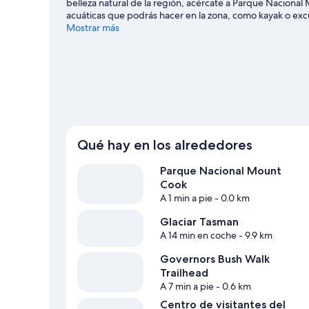
belleza natural de la región, acércate a Parque Naciona
acuáticas que podrás hacer en la zona, como kayak o exc
naturaleza al aire libre con opciones tan variadas como las
Mostrar más
de Monte Cook
Ver más moteles en Monte Cook
Qué hay en los alrededores
Parque Nacional Mount
Cook
A 1 min a pie
- 0.0 km
Glaciar Tasman
A 14 min en coche
- 9.9 km
Governors Bush Walk
Trailhead
A 7 min a pie
- 0.6 km
Centro de visitantes del