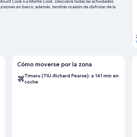
l Mount Cook o a Monte Cook. Descubre todas las actividades
ursiones en barco; además, tendrás ocasión de disfrutar de la
 rutas a pie o en bicicleta o la escalada en roca.
Ver guía de viaje
Cómo moverse por la zona
Timaru (TIU-Richard Pearse): a 141 min en
coche