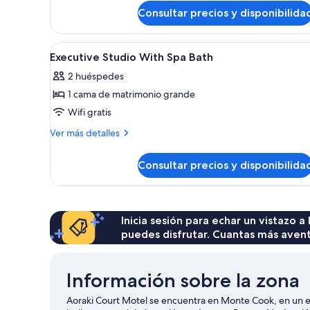
de
Consultar precios y disponibilida
Apartamento,
2
habitaciones,
Abrir
Baño | Artículos de higiene per
1
bañera
Executive Studio With Spa Bath
todas
de
2 huéspedes
hidromasaje
las
1 cama de matrimonio grande
fotos
de
Wifi gratis
Executive
Más
Ver más detalles
Studio
detalles
de
With
Consultar precios y disponibilida
Executive
Spa
Studio
Bath
With
Spa
Bath
Inicia sesión para echar un vistazo a
puedes disfrutar. Cuantas más aven
Información sobre la zona
Aoraki Court Motel se encuentra en Monte Cook, en un en