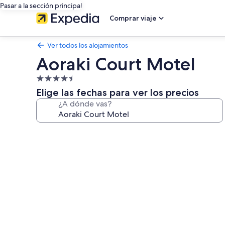
Pasar a la sección principal
Comprar viaje
Ver todos los alojamientos
Aoraki Court Motel
Alojamiento
de
Elige las fechas para ver los precios
4.5 estrellas
¿A dónde vas?
Galería
de
imágenes
de
Aoraki
Court
Motel