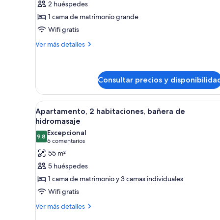
2 huéspedes
Estudio
1 cama de matrimonio grande
ejecutivo,
Wifi gratis
balcón
(Spa)
Más
Ver más detalles
detalles
de
Estudio
ejecutivo,
Consultar precios y disponibilida
balcón
(Spa)
Abrir
Un dormitorio con una ventana
12
Apartamento, 2 habitaciones, bañera de
todas
hidromasaje
las
Excepcional
9,8
fotos
9,8 de 10
(6 comentarios)
6 comentarios
de
55 m²
Apartamento,
5 huéspedes
2
1 cama de matrimonio y 3 camas individuales
habitaciones,
Wifi gratis
bañera
Más
de
Ver más detalles
detalles
hidromasaje