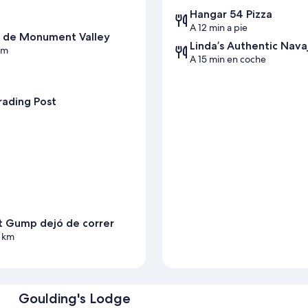
Hangar 54 Pizza
A 12 min a pie
jo de Monument Valley
Linda’s Authentic Nav
 km
A 15 min en coche
rading Post
t Gump dejó de correr
3 km
Goulding's Lodge