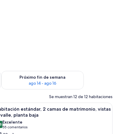
fin de semana, ago 7 - ago 9
Consulta la disponibilidad para el próximo fin de semana, ago
Próximo fin de semana
ago 14 - ago 16
Se muestran 12 de 12 habitaciones
sas rojas.
brir
Un balcón con vista a formaciones rocosas roj
3
bitación estándar, 2 camas de matrimonio, vistas
odas
 valle, planta baja
s
Excelente
8
otos
8,8 de 10
(55 comentarios)
55 comentarios
e