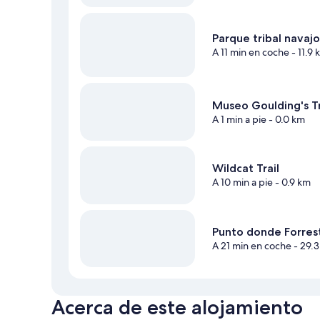
Parque tribal nava
A 11 min en coche
- 11.9
Museo Goulding's T
A 1 min a pie
- 0.0 km
Wildcat Trail
A 10 min a pie
- 0.9 km
Punto donde Forres
A 21 min en coche
- 29.
Acerca de este alojamiento