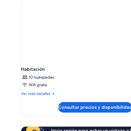
Habitación
10 huéspedes
Wifi gratis
Más
Ver más detalles
detalles
de
Consultar precios y disponibilida
Habitación
Inicia sesión para echar un vistazo a