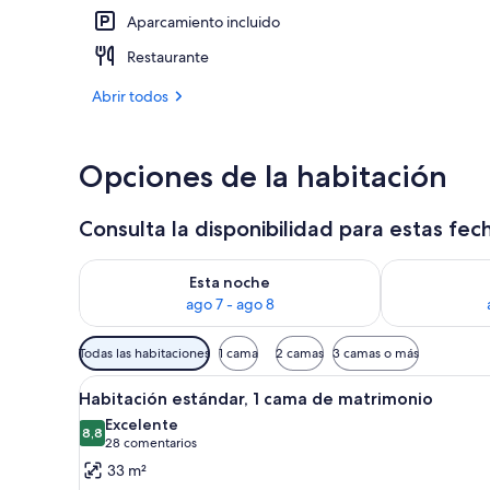
Aparcamiento incluido
Tabla de plan
Restaurante
Abrir todos
Opciones de la habitación
Consulta la disponibilidad para estas fec
Consulta la disponibilidad para esta noche, ago 7 - 
Consulta la d
Esta noche
ago 7 - ago 8
Filtros
Todas las habitaciones
1 cama
2 camas
3 camas o más
disponibles
Abrir
Una habitación de hotel con cam
para
1
Habitación estándar, 1 cama de matrimonio
todas
las
Excelente
las
8,8
habitaciones
8,8 de 10
(28 comentarios)
28 comentarios
fotos
33 m²
de