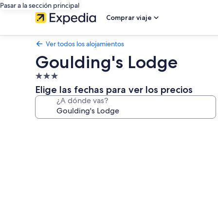
Pasar a la sección principal
Comprar viaje
Ver todos los alojamientos
Goulding's Lodge
Alojamiento
de
Elige las fechas para ver los precios
3.0 estrellas
¿A dónde vas?
Galería
de
imágenes
de
Goulding's
Lodge