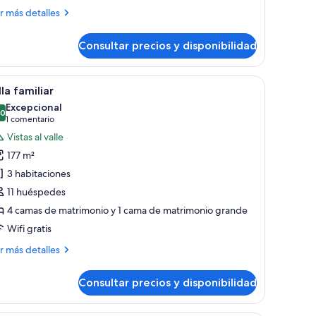
atrimonio,
ás
r más detalles
talles
stas
Consultar precios y disponibilidad
bitación
lle
emium,
marios de madera, un ventilador de techo y un televisor.
brir
Una casa de dos pisos con un porche cubierto,
5
mas
lla familiar
odas
Excepcional
trimonio,
s
,0
10,0 de 10
(1 comentario)
1 comentario
tas
otos
Vistas al valle
e
le
177 m²
lla
3 habitaciones
miliar
11 huéspedes
4 camas de matrimonio y 1 cama de matrimonio grande
Wifi gratis
ás
r más detalles
talles
Consultar precios y disponibilidad
la
iliar