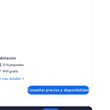
abitación
10 huéspedes
Wifi gratis
ás
r más detalles
talles
Consultar precios y disponibilidad
bitación