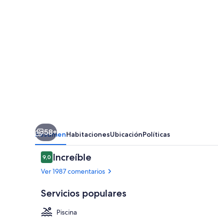
58+
Resumen
Habitaciones
Ubicación
Políticas
Comentarios
Increíble
9,0
9,0 de 10
Ver 1987 comentarios
Servicios populares
Piscina