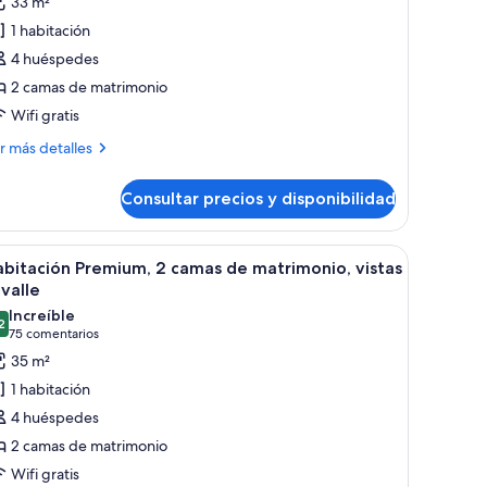
33 m²
abitación
1 habitación
stándar,
4 huéspedes
2 camas de matrimonio
amas
Wifi gratis
e
atrimonio,
ás
r más detalles
talles
stas
Consultar precios y disponibilidad
bitación
lle,
tándar,
lanta
 a un paisaje desértico de formaciones rocosas singulares.
brir
Un balcón con vista a formaciones rocosas roj
3
mas
bitación Premium, 2 camas de matrimonio, vistas
aja
odas
 valle
trimonio,
s
Increíble
tas
2
otos
9,2 de 10
(75 comentarios)
75 comentarios
e
35 m²
le,
abitación
anta
1 habitación
ja
remium,
4 huéspedes
2 camas de matrimonio
amas
Wifi gratis
e