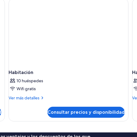
cocina
básica
Habitación
H
10 huéspedes
Wifi gratis
Más
M
Ver más detalles
Ve
detalles
de
de
de
d
Consultar precios y disponibilidad
Habitación
Ha
 las ventajas y los descuentos de los que