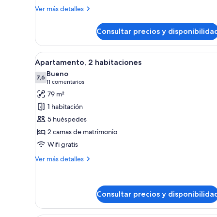
básica,
Más
Ver más detalles
detalles
vistas
de
al
Consultar precios y disponibilida
Villa
valle
Premium,
1
Abrir
Cocina compacta con armarios b
4
habitación,
Apartamento, 2 habitaciones
todas
cocina
Bueno
básica,
las
7,6
7,6 de 10
(11 comentarios)
11 comentarios
vistas
fotos
79 m²
al
de
valle
1 habitación
Apartamento,
5 huéspedes
2
2 camas de matrimonio
habitaciones
Wifi gratis
Más
Ver más detalles
detalles
de
Apartamento,
2
Consultar precios y disponibilida
habitaciones