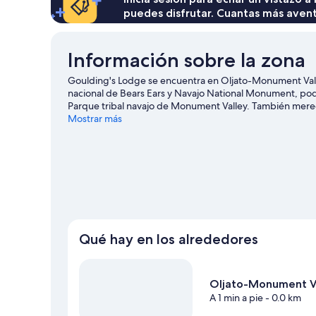
puedes disfrutar. Cuantas más aven
Información sobre la zona
Goulding's Lodge se encuentra en Oljato-Monument Va
nacional de Bears Ears y Navajo National Monument, podr
Parque tribal navajo de Monument Valley. También merec
estatal Goosenecks. Los huéspedes destacan la ubicación 
Mostrar más
Ver guía de viaje de Oljato-Monument Valley
Ver más lodges en Oljato-Monument Valley
Qué hay en los alrededores
Oljato-Monument V
A 1 min a pie
- 0.0 km