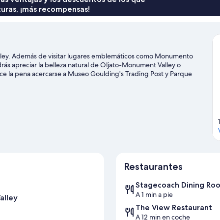
turas, ¡más recompensas!
lley. Además de visitar lugares emblemáticos como Monumento
ás apreciar la belleza natural de Oljato-Monument Valley o
e la pena acercarse a Museo Goulding's Trading Post y Parque
de este lodge por la proximidad de varios atractivos turísticos.
Restaurantes
Stagecoach Dining Ro
A 1 min a pie
alley
The View Restaurant
A 12 min en coche