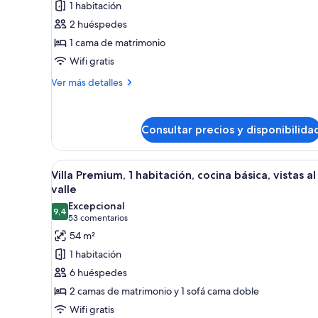
1 habitación
Habitación
2 huéspedes
estándar,
1 cama de matrimonio
1
Wifi gratis
cama
de
Más
Ver más detalles
matrimonio
detalles
de
Habitación
Consultar precios y disponibilida
estándar,
1
cama
Abrir
Un balcón con mesa y sillas, co
de
7
Villa Premium, 1 habitación, cocina básica, vistas al
todas
matrimonio
valle
las
Excepcional
9,4
fotos
9,4 de 10
(53 comentarios)
53 comentarios
de
54 m²
Villa
1 habitación
Premium,
6 huéspedes
1
2 camas de matrimonio y 1 sofá cama doble
habitación,
Wifi gratis
cocina