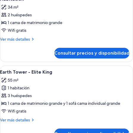
todas
de
34 m²
matrimonio
las
grande
2 huéspedes
fotos
de
1 cama de matrimonio grande
Habitación
Wifi gratis
Más
Ver más detalles
detalles
de
Consultar precios y disponibilidad
Habitación
Abrir
Una habitación de hotel con una cama,
3
Earth Tower - Elite King
todas
55 m²
las
1 habitación
fotos
de
3 huéspedes
Earth
1 cama de matrimonio grande y 1 sofá cama individual grande
Tower
Wifi gratis
-
Más
Ver más detalles
Elite
detalles
King
de