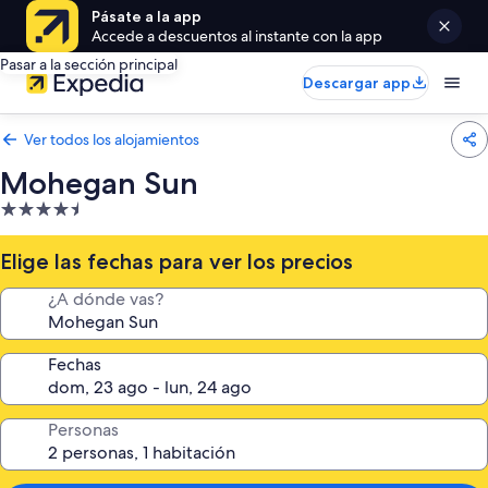
Pásate a la app
Accede a descuentos al instante con la app
Pasar a la sección principal
Descargar app
Ver todos los alojamientos
Mohegan Sun
Alojamiento
de
4.5 estrellas
Elige las fechas para ver los precios
¿A dónde vas?
Fechas
Personas