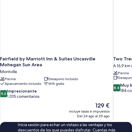
Beds
Fairfield by Marriott Inn & Suites Uncasville
Two Tree
Mohegan Sun Area
A 16,9 km 
Montville
Piscina
Desayuno
Piscina
Desayuno incluido
Aparcamiento incluido
Wifi gratis
8.4
Muy 
8,4
sobre
184 c
9.2
Impresionante
9,2
10,
sobre
1.015 comentarios
Muy
10,
El
129 €
bueno,
Impresionante,
precio
184 comen
incluye tasas e impuestos
1.015 comentarios
actual
Del 24 ago al 25 ago
es
Inicia sesión para echar un vistazo a las ventajas y los
de
descuentos de los que puedes disfrutar. Cuantas más
129 €