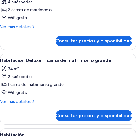
Beds
4 huéspedes
fotos
de
2 camas de matrimonio
Earth
Wifi gratis
Tower-
Más
Ver más detalles
Deluxe
detalles
Room
de
Consultar precios y disponibilidad
Earth
2
Tower-
Queen
Deluxe
Abrir
Habitación de hotel con cama, escritor
Beds
3
Room
Habitación Deluxe, 1 cama de matrimonio grande
todas
2
Accessible
34 m²
Queen
las
Beds
2 huéspedes
fotos
Accessible
de
1 cama de matrimonio grande
Habitación
Wifi gratis
Deluxe,
Más
Ver más detalles
1
detalles
cama
de
Consultar precios y disponibilidad
Habitación
de
Deluxe,
matrimonio
1
Abrir
Una habitación de hotel con una cama,
grande
2
cama
Habitación