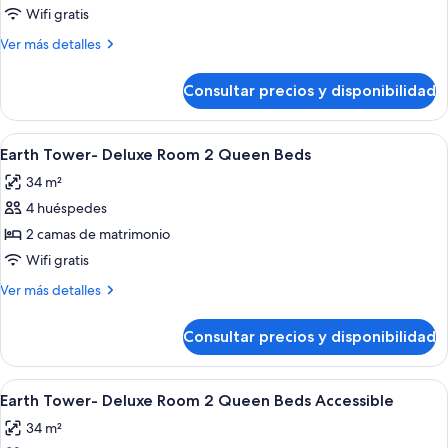
Sky
Wifi gratis
Tower-
Más
Ver más detalles
Luxury
detalles
Suite
de
Consultar precios y disponibilidad
Sky
Tower-
Luxury
Abrir
Habitación de hotel con dos camas, un
2
Suite
Earth Tower- Deluxe Room 2 Queen Beds
todas
34 m²
las
4 huéspedes
fotos
de
2 camas de matrimonio
Earth
Wifi gratis
Tower-
Más
Ver más detalles
Deluxe
detalles
Room
de
Consultar precios y disponibilidad
Earth
2
Tower-
Queen
Deluxe
Abrir
Habitación de hotel con dos camas, un
Beds
2
Room
Earth Tower- Deluxe Room 2 Queen Beds Accessible
todas
2
34 m²
Queen
las