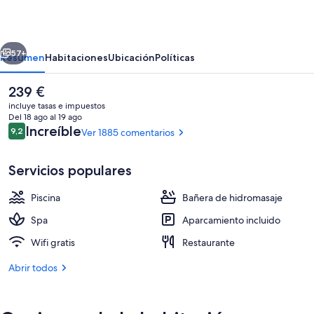
erior
Siguiente
57+
Resumen
Habitaciones
Ubicación
Políticas
El
239 €
precio
incluye tasas e impuestos
actual
Del 18 ago al 19 ago
es
Comentarios
Increíble
9,2
Ver 1885 comentarios
9,2 de 10
de
239 €
Servicios populares
Piscina
Bañera de hidromasaje
2 piscinas cubiertas (de 06:00 a 22:00
Spa
Aparcamiento incluido
Wifi gratis
Restaurante
Abrir todos