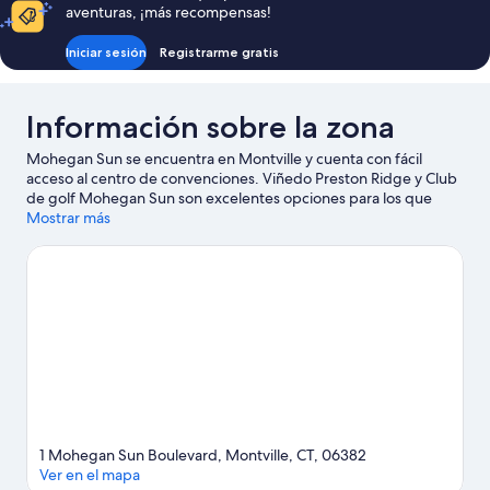
aventuras, ¡más recompensas!
Iniciar sesión
Registrarme gratis
Información sobre la zona
Mohegan Sun se encuentra en Montville y cuenta con fácil
acceso al centro de convenciones. Viñedo Preston Ridge y Club
de golf Mohegan Sun son excelentes opciones para los que
buscan unas vacaciones activas; añádelas a tu itinerario junto a
Mostrar más
otros atractivos turísticos como Centro artístico Norwich y Mystic
Aquarium and Institute for Exploration. Si quieres aprovechar
para ver algún partido o evento especial durante tu estancia,
consulta el calendario de Mohegan Sun Arena. Relájate y date
un capricho en las bodegas y los spas y centros de salud y
belleza de la zona, o ve en busca de aventuras practicando
actividades como las rutas a pie o en bicicleta en las
inmediaciones.
Ver guía de viaje de Montville
Ver más complejos turísticos en Montville
1 Mohegan Sun Boulevard, Montville, CT, 06382
Ver en el mapa