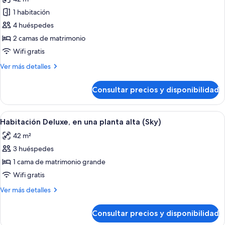
matrimonio
las
discapacidad
grande,
1 habitación
fotos
(Sky)
accesible
de
4 huéspedes
para
Habitación
personas
2 camas de matrimonio
con
Wifi gratis
discapacidad
(Sky)
Más
Ver más detalles
detalles
de
Consultar precios y disponibilidad
Habitación
Abrir
Habitación de hotel con una cama gran
3
Habitación Deluxe, en una planta alta (Sky)
todas
42 m²
las
3 huéspedes
fotos
de
1 cama de matrimonio grande
Habitación
Wifi gratis
Deluxe,
Más
Ver más detalles
en
detalles
una
de
Consultar precios y disponibilidad
Habitación
planta