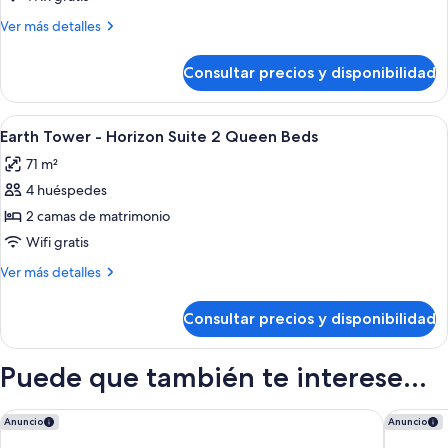
Más
Ver más detalles
detalles
de
Consultar precios y disponibilidad
Suite
Abrir
Una habitación de hotel moderna con u
5
Earth Tower - Horizon Suite 2 Queen Beds
todas
71 m²
las
4 huéspedes
fotos
de
2 camas de matrimonio
Earth
Wifi gratis
Tower
Más
Ver más detalles
-
detalles
Horizon
de
Consultar precios y disponibilidad
Earth
Suite
Tower
2
-
Puede que también te interese...
Queen
Horizon
Suite
Beds
2
Fairfield by Marriott Inn & Suites Uncasville Mohegan Sun Are
Two Tree
Anuncio
Anuncio
Queen