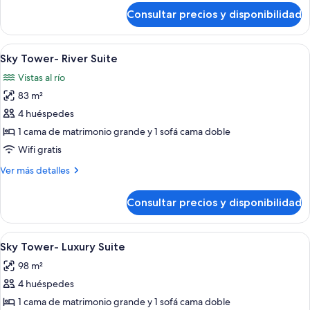
planta
de
Consultar precios y disponibilidad
Suite,
alta
en
(SKY)
una
Abrir
Habitación de hotel con una cama grand
3
planta
Sky Tower- River Suite
todas
alta
Vistas al río
(SKY)
las
83 m²
fotos
de
4 huéspedes
Sky
1 cama de matrimonio grande y 1 sofá cama doble
Tower-
Wifi gratis
River
Más
Ver más detalles
Suite
detalles
de
Consultar precios y disponibilidad
Sky
Tower-
River
Abrir
Habitación de hotel con zona de comedo
3
Suite
Sky Tower- Luxury Suite
todas
98 m²
las
4 huéspedes
fotos
de
1 cama de matrimonio grande y 1 sofá cama doble