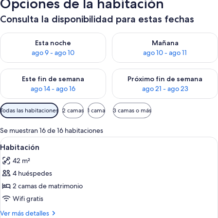
Opciones de la habitación
Consulta la disponibilidad para estas fechas
Consulta la disponibilidad para esta noche, ago 9 - ago 10
Consulta la disponibilidad par
Esta noche
Mañana
ago 9 - ago 10
ago 10 - ago 11
Consulta la disponibilidad para este fin de semana, ago 14 - a
Consulta la disponibilidad par
Este fin de semana
Próximo fin de semana
ago 14 - ago 16
ago 21 - ago 23
Filtros
Todas las habitaciones
2 camas
1 cama
3 camas o más
disponibles
para
Se muestran 16 de 16 habitaciones
las
Abrir
Habitación de hotel con dos camas, un 
4
Habitación
habitaciones
todas
42 m²
las
4 huéspedes
fotos
de
2 camas de matrimonio
Habitación
Wifi gratis
Más
Ver más detalles