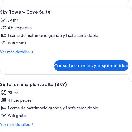
Deluxe,
alta
en
Abrir
Habitación de hotel con una cama grand
(Sky)
3
una
Sky Tower- Cove Suite
todas
planta
79 m²
alta
las
(Sky)
4 huéspedes
fotos
de
1 cama de matrimonio grande y 1 sofá cama doble
Sky
Wifi gratis
Tower-
Más
Ver más detalles
Cove
detalles
Suite
de
Consultar precios y disponibilidad
Sky
Tower-
Cove
Abrir
Habitación de hotel con zona de comedo
4
Suite
Suite, en una planta alta (SKY)
todas
98 m²
las
4 huéspedes
fotos
de
1 cama de matrimonio grande y 1 sofá cama doble
Suite,
Wifi gratis
en
Más
Ver más detalles
una
detalles