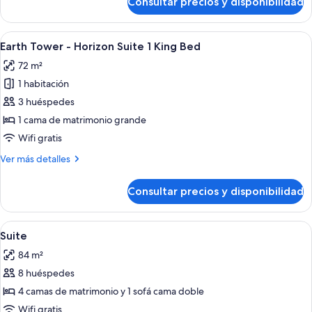
Consultar precios y disponibilidad
Earth
Tower
-
Abrir
Una habitación de hotel moderna con u
4
Elite
Earth Tower - Horizon Suite 1 King Bed
todas
King
72 m²
las
1 habitación
fotos
de
3 huéspedes
Earth
1 cama de matrimonio grande
Tower
Wifi gratis
-
Más
Ver más detalles
Horizon
detalles
Suite
de
Consultar precios y disponibilidad
Earth
1
Tower
King
-
Abrir
Habitación de hotel con dos camas, un
Bed
3
Horizon
Suite
todas
Suite
84 m²
1
las
King
8 huéspedes
fotos
Bed
de
4 camas de matrimonio y 1 sofá cama doble
Suite
Wifi gratis