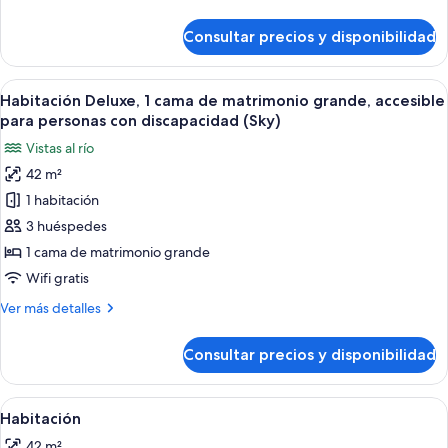
detalles
de
Consultar precios y disponibilidad
Habitación
Abrir
Habitación de hotel con una cama gran
5
Habitación Deluxe, 1 cama de matrimonio grande, accesible
todas
para personas con discapacidad (Sky)
las
Vistas al río
fotos
42 m²
de
1 habitación
Habitación
Deluxe,
3 huéspedes
1
1 cama de matrimonio grande
cama
Wifi gratis
de
Más
Ver más detalles
matrimonio
detalles
grande,
de
Consultar precios y disponibilidad
Habitación
accesible
Deluxe,
para
1
Abrir
Habitación de hotel con dos camas, un e
personas
4
cama
Habitación
todas
con
de
42 m²