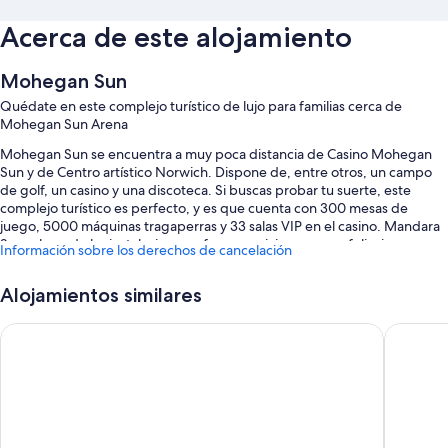
Acerca de este alojamiento
Mohegan Sun
Quédate en este complejo turístico de lujo para familias cerca de
Mohegan Sun Arena
Mohegan Sun se encuentra a muy poca distancia de Casino Mohegan
Sun y de Centro artístico Norwich. Dispone de, entre otros, un campo
de golf, un casino y una discoteca. Si buscas probar tu suerte, este
complejo turístico es perfecto, y es que cuenta con 300 mesas de
juego, 5000 máquinas tragaperras y 33 salas VIP en el casino. Mandara
Spa, el spa de las instalaciones, ofrece servicios como exfoliaciones
Información sobre los derechos de cancelación
corporales, tratamientos faciales y tratamientos corporales, ¡date un
capricho! Los 19 restaurantes de las instalaciones ofrecen almuerzo, cena
Alojamientos similares
y platos ligeros y cuentan con cocina italiana. Encontrarás comodidades
como un bar junto a la piscina y una terraza. Además, podrás conectarte
Hyatt Place Uncasville - Casino Area
Microtel
al wifi gratuito de las habitaciones, que tiene una velocidad de 250
Mbps o más (de 3 a 5 personas, o hasta 10 dispositivos).
También te encantarán estos servicios:
2 piscinas cubiertas con cabañas (de pago), tumbonas y sombrillas
Aparcamiento y aparcamiento con asistencia gratis