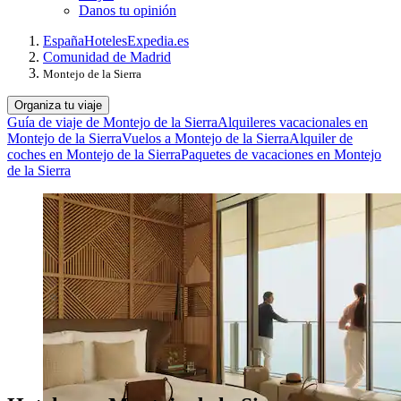
Danos tu opinión
España
Hoteles
Expedia.es
Comunidad de Madrid
Montejo de la Sierra
Organiza tu viaje
Guía de viaje de Montejo de la Sierra
Alquileres vacacionales en
Montejo de la Sierra
Vuelos a Montejo de la Sierra
Alquiler de
coches en Montejo de la Sierra
Paquetes de vacaciones en Montejo
de la Sierra