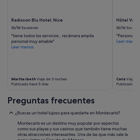
l
la
j
b
disponibilidad
o
a
están
r
ñ
Radisson Blu Hotel, Nice
Hôtel Vaca
sujetos
n
o
a
o
10/10
Excelente
10/10
Excelen
)
cambios.
p
.
"tiene todos los servicios , recámara amplia
"Personal"
Pueden
o
F
personal muy amable"
Leer menos
aplicarse
d
r
Leer menos
términos
í
e
y
a
n
condiciones
e
t
adicionales.
s
e
t
a
a
Martha ibeth
Viaje de 3 noches
Carla
Viaje d
l
r
Publicado hace 5 días
Publicado hac
a
,
p
i
l
Preguntas frecuentes
n
a
m
z
e
¿Buscas un hotel lujoso para quedarte en Montecarlo?
a
j
e
o
Montecarlo es un destino muy popular por aspectos
s
r
como sus playas y sus casinos que también tiene muchas
r
a
otras atracciones interesantes. Una de las que más vale la
u