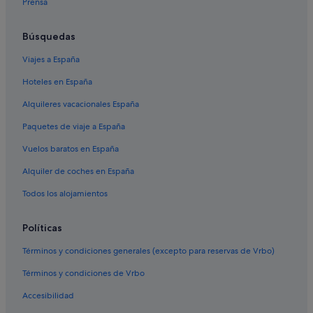
Prensa
Hoteles de 4 estrellas en Montecarlo
e
c
Hoteles históricos en Montecarlo
h
Búsquedas
o
Hoteles con gimnasio en Montecarlo
s
Viajes a España
Hoteles de golf en Montecarlo
.
O
Hoteles en España
Hoteles de 3 estrellas en Montecarlo
r
Alquileres vacacionales España
d
Hilton Hotels en Montecarlo
i
Paquetes de viaje a España
Nh Hotels en Montecarlo
n
a
Vuelos baratos en España
Hoteles de esquí en Montecarlo
r
i
Alquiler de coches en España
o
Todos los alojamientos
.
N
o
Políticas
e
s
Términos y condiciones generales (excepto para reservas de Vrbo)
u
n
Términos y condiciones de Vrbo
d
e
Accesibilidad
s