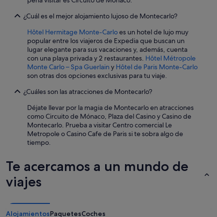
b
pena visitar es Circuito de Mónaco.
i
l
d
¿Cuál es el mejor alojamiento lujoso de Montecarlo?
e
o
l
s
Hôtel Hermitage Monte-Carlo
es un hotel de lujo muy
i
a
popular entre los viajeros de Expedia que buscan un
m
.
lugar elegante para sus vacaciones y, además, cuenta
p
D
con una playa privada y 2 restaurantes.
Hôtel Métropole
i
e
Monte Carlo – Spa Guerlain
y
Hôtel de Paris Monte-Carlo
e
s
son otras dos opciones exclusivas para tu viaje.
z
a
a
y
¿Cuáles son las atracciones de Montecarlo?
d
u
e
n
Déjate llevar por la magia de Montecarlo en atracciones
l
a
como Circuito de Mónaco, Plaza del Casino y Casino de
a
d
Montecarlo. Prueba a visitar Centro comercial Le
h
o
Metropole o Casino Cafe de Paris si te sobra algo de
a
r
tiempo.
b
:
i
e
Te acercamos a un mundo de
t
s
a
u
viajes
c
n
i
s
ó
a
n
l
Alojamientos
Paquetes
Coches