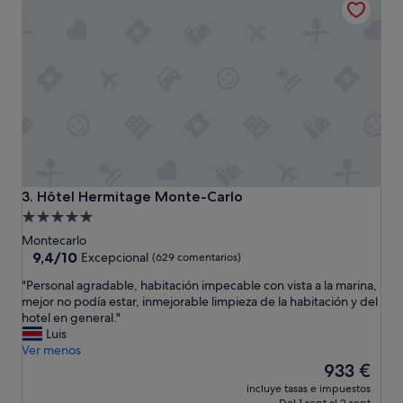
n
c
d
e
o
r
e
r
s
a
t
r
e
,
h
i
o
n
t
o
e
d
l
o
Hôtel Hermitage Monte-Carlo
3. Hôtel Hermitage Monte-Carlo
y
r
Alojamiento
a
o
de
q
Montecarlo
c
u
5.0 estrellas
9.4
9,4/10
o
Excepcional
(629 comentarios)
e
sobre
n
"
"Personal agradable, habitación impecable con vista a la marina,
s
10,
b
P
mejor no podía estar, inmejorable limpieza de la habitación y del
o
Excepcional,
i
e
hotel en general."
l
(629 comentarios)
d
r
Luis
o
e
s
Ver menos
l
t
o
El
e
933 €
q
n
precio
s
u
incluye tasas e impuestos
a
actual
i