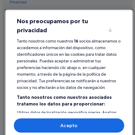
Privacidad
a
y
Cookies
u
n
Nos preocupamos por tu
Condiciones de uso
a
privacidad
d
Información legal/contacto
o
Tanto nosotros como nuestros
16
socios almacenamos o
Pautas sobre el contenido y cómo denunciar contenido
r
s
accedemos a información del dispositivo, como
i
identificadores únicos en las cookies para tratar datos
Ayuda
n
personales. Puedes aceptar o administrar tus
o
Ayuda
preferencias haciendo clic abajo o, en cualquier
u
n
momento, a través de la página de la política de
Cancelar un vuelo
s
privacidad. Tus preferencias se notificarán a nuestros
i
Cancelar una reserva de hotel o de un alquiler vacacional
socios y no afectarán a los datos de navegación.
t
Plazos de reembolso
i
Tanto nosotros como nuestros asociados
o
tratamos los datos para proporcionar:
Utilizar un cupón de Expedia
m
u
Utilizar datos de localización geográfica precisa. Analizar
Documentos para viajes internacionales
l
activamente las características del dispositivo para su
t
identificación. Almacenar la información en un dispositivo
Acepto
y/o acceder a ella. Publicidad y contenido personalizados,
i
medición de publicidad y contenido, investigación de
u