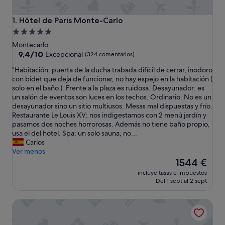
Hôtel de Paris Monte-Carlo
1. Hôtel de Paris Monte-Carlo
Alojamiento
de
Montecarlo
5.0 estrellas
9.4
9,4/10
Excepcional
(324 comentarios)
sobre
"
"Habitación: puerta de la ducha trabada difícil de cerrar, inodoro
10,
H
con bidet que deja de funcionar, no hay espejo en la habitación (
Excepcional,
a
solo en el baño ). Frente a la plaza es ruidosa. Desayunador: es
(324 comentarios)
b
un salón de eventos son luces en los techos. Ordinario. No es un
i
desayunador sino un sitio multiusos. Mesas mal dispuestas y frío.
t
Restaurante Le Louis XV: nos indigestamos con 2 menú jardín y
a
pasamos dos noches horrorosas. Además no tiene baño propio,
c
usa el del hotel. Spa: un solo sauna, no...
i
Carlos
ó
Ver menos
n
El
1544 €
:
precio
incluye tasas e impuestos
p
actual
Del 1 sept al 2 sept
u
es
e
de
Fairmont Monte Carlo
r
1544 €
t
a