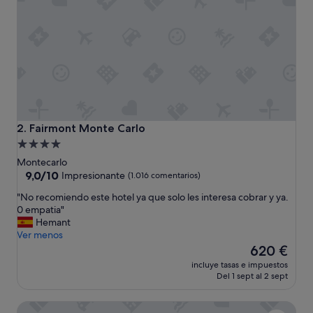
d
e
l
a
d
u
c
h
a
t
Fairmont Monte Carlo
2. Fairmont Monte Carlo
r
Alojamiento
a
de
b
Montecarlo
a
4.0 estrellas
9.0
9,0/10
Impresionante
(1.016 comentarios)
d
sobre
"
"No recomiendo este hotel ya que solo les interesa cobrar y ya.
a
10,
N
0 empatia"
d
Impresionante,
o
Hemant
i
(1.016 comentarios)
r
Ver menos
f
e
El
í
620 €
c
precio
c
incluye tasas e impuestos
o
actual
i
Del 1 sept al 2 sept
m
es
l
i
de
d
Hôtel Hermitage Monte-Carlo
e
620 €
e