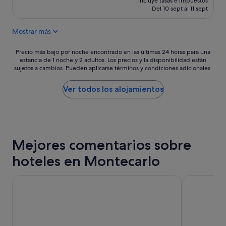
e
incluye tasas e impuestos
actual
c
"
Del 10 sept al 11 sept
j
es
a
o
de
b
e
Mostrar más
821 €
l
n
e
l
Precio
c
Precio más bajo por noche encontrado en las últimas 24 horas para una
a
estancia de 1 noche y 2 adultos. Los precios y la disponibilidad están
más
o
h
sujetos a cambios. Pueden aplicarse términos y condiciones adicionales.
bajo
n
a
por
v
b
noche
i
Ver todos los alojamientos
i
encontrado
s
t
en
t
a
las
a
c
últimas
a
i
24 horas
l
ó
Mejores comentarios sobre
para
a
n
una
m
(
hoteles en Montecarlo
estancia
a
s
de
r
o
1 noche
Radisson Blu Hotel, Nice
Hôtel Vacan
i
l
y
n
o
2 adultos.
a
e
Los
,
n
precios
m
e
y
e