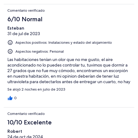
Comentario verificado
6/10 Normal
Esteban
31 de jul de 2023
Aspectos positivos: Instalaciones y estado del alojamiento
Aspectos negativos: Personal
Las habitaciones tenían un olor que no me gusto, el aire
acondicionado no lo puedes controlar tu, tuvimos que dormir a
27 grados que no fue muy cómodo, encontramos un escorpión
en nuestra habitación, en mi opinion deberían de tener luz
ultravioleta para detectarlos antes de entregar un cuarto, no hay
mosquiteros en las ventanas y son necesarios por la gran
Se alojó 2 noches en julio de 2023
cantidad de avispas que hay, la alberca se me hizo muy muy fría,
por lo tanto diría es un hotel bonito pero les fallan los detalles
0
pequeños.
Comentario verificado
10/10 Excelente
Robert
24 de oct de 2024