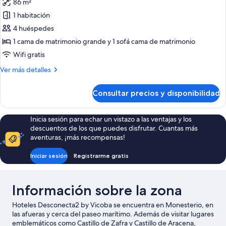
86 m²
fotos
de
1 habitación
Suite
4 huéspedes
de
1 cama de matrimonio grande y 1 sofá cama de matrimonio
lujo
Wifi gratis
Más
Ver más detalles
detalles
de
Consultar precios y disponibilidad
Suite
de
lujo
Inicia sesión para echar un vistazo a las ventajas y los
descuentos de los que puedes disfrutar. Cuantas más
aventuras, ¡más recompensas!
Iniciar sesión
Registrarme gratis
Información sobre la zona
Hoteles Desconecta2 by Vicoba se encuentra en Monesterio, en
las afueras y cerca del paseo marítimo. Además de visitar lugares
emblemáticos como Castillo de Zafra y Castillo de Aracena,