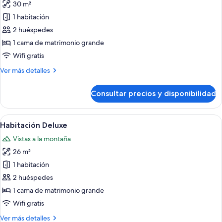
30 m²
fotos
de
1 habitación
Habitación
2 huéspedes
Premium
1 cama de matrimonio grande
Wifi gratis
Más
Ver más detalles
detalles
de
Consultar precios y disponibilidad
Habitación
Premium
Abrir
Un dormitorio moderno con una cama gr
5
Habitación Deluxe
todas
Vistas a la montaña
las
26 m²
fotos
de
1 habitación
Habitación
2 huéspedes
Deluxe
1 cama de matrimonio grande
Wifi gratis
Más
Ver más detalles