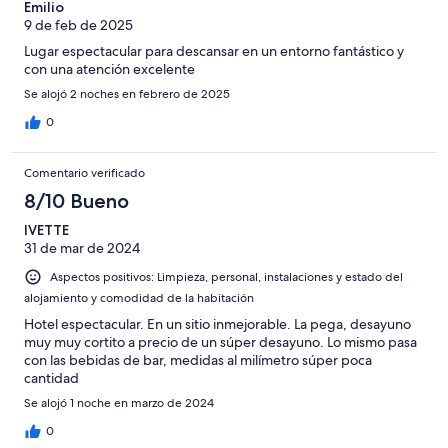
-
puntuación
Emilio
4
Normal
9 de feb de 2025
de
-
2
Lugar espectacular para descansar en un entorno fantástico y
Mediocre
-
con una atención excelente
Horrible
Se alojó 2 noches en febrero de 2025
0
Comentario verificado
8/10 Bueno
IVETTE
31 de mar de 2024
Aspectos positivos: Limpieza, personal, instalaciones y estado del
alojamiento y comodidad de la habitación
Hotel espectacular. En un sitio inmejorable. La pega, desayuno
muy muy cortito a precio de un súper desayuno. Lo mismo pasa
con las bebidas de bar, medidas al milímetro súper poca
cantidad
Se alojó 1 noche en marzo de 2024
0