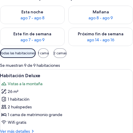
Consulta la disponibilidad para esta noche, ago 7 - ago 8
Consulta la disponibilidad pa
Esta noche
Mañana
ago 7 - ago 8
ago 8 - ago 9
Consulta la disponibilidad para este fin de semana, ago 7 - ag
Consulta la disponibilidad par
Este fin de semana
Próximo fin de semana
ago 7 - ago 9
ago 14 - ago 16
Filtros
Todas las habitaciones
1 cama
2 camas
disponibles
para
Se muestran 9 de 9 habitaciones
las
Abrir
Un dormitorio moderno con una cama gr
5
Habitación Deluxe
habitaciones
todas
Vistas a la montaña
las
26 m²
fotos
de
1 habitación
Habitación
2 huéspedes
Deluxe
1 cama de matrimonio grande
Wifi gratis
Más
Ver más detalles