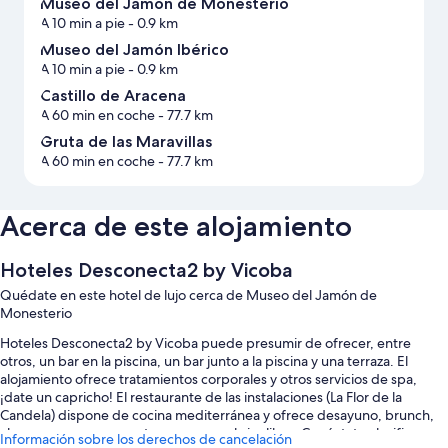
Museo del Jamón de Monesterio
A 10 min a pie
- 0.9 km
Museo del Jamón Ibérico
A 10 min a pie
- 0.9 km
Castillo de Aracena
A 60 min en coche
- 77.7 km
Gruta de las Maravillas
A 60 min en coche
- 77.7 km
Acerca de este alojamiento
Hoteles Desconecta2 by Vicoba
Quédate en este hotel de lujo cerca de Museo del Jamón de
Monesterio
Hoteles Desconecta2 by Vicoba puede presumir de ofrecer, entre
otros, un bar en la piscina, un bar junto a la piscina y una terraza. El
alojamiento ofrece tratamientos corporales y otros servicios de spa,
¡date un capricho! El restaurante de las instalaciones (La Flor de la
Candela) dispone de cocina mediterránea y ofrece desayuno, brunch,
almuerzo y cena y cuenta con mesas al aire libre. Conéctate al wifi
Información sobre los derechos de cancelación