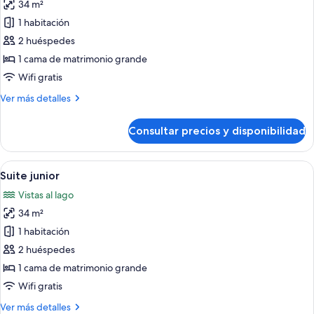
34 m²
fotos
de
1 habitación
Suite
2 huéspedes
Confort
1 cama de matrimonio grande
Wifi gratis
Más
Ver más detalles
detalles
de
Consultar precios y disponibilidad
Suite
Confort
Abrir
Una habitación de hotel moderna con u
13
Suite junior
todas
Vistas al lago
las
34 m²
fotos
de
1 habitación
Suite
2 huéspedes
junior
1 cama de matrimonio grande
Wifi gratis
Más
Ver más detalles