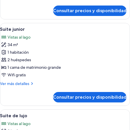
detalles
de
Consultar precios y disponibilidad
Suite
junior
Abrir
Un dormitorio moderno con una cama gr
12
Suite junior
todas
Vistas al lago
las
34 m²
fotos
de
1 habitación
Suite
2 huéspedes
junior
1 cama de matrimonio grande
Wifi gratis
Más
Ver más detalles
detalles
de
Consultar precios y disponibilidad
Suite
junior
Abrir
Una terraza con sillas de mimbre con vi
10
Suite de lujo
todas
Vistas al lago
las