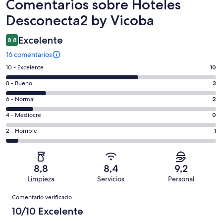
Comentarios
Comentarios sobre Hoteles
Desconecta2 by Vicoba
Excelente
8,8
16 comentarios
10
10 - Excelente
10
comentarios
3
8 - Bueno
3
de
comentarios
un
2
6 - Normal
2
de
total
comentarios
un
0
4 - Mediocre
0
de
de
total
comentarios
16
un
1
2 - Horrible
1
de
de
con
total
comentarios
16
un
una
de
de
con
total
puntuación
16
un
una
de
8,8
8,4
9,2
de
con
total
puntuación
16
Limpieza
Servicios
Personal
10
una
de
de
con
Comentarios
-
puntuación
16
8
Comentario verificado
una
Excelente
de
con
-
puntuación
10/10 Excelente
6
una
Bueno
de