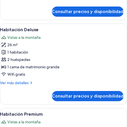
detalles
de
Consultar precios y disponibilidad
Habitación
Deluxe
Abrir
Un baño moderno con ducha, un ventan
5
Habitación Deluxe
todas
Vistas a la montaña
las
26 m²
fotos
de
1 habitación
Habitación
2 huéspedes
Deluxe
1 cama de matrimonio grande
Wifi gratis
Más
Ver más detalles
detalles
de
Consultar precios y disponibilidad
Habitación
Deluxe
Abrir
Un dormitorio con cama, televisión, es
6
Habitación Premium
todas
Vistas a la montaña
las