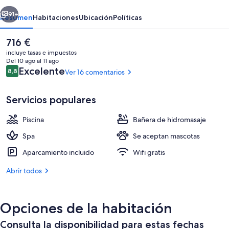
Vicoba
erior
Siguiente
91+
Resumen
Habitaciones
Ubicación
Políticas
El
716 €
precio
incluye tasas e impuestos
actual
Del 10 ago al 11 ago
es
Comentarios
Excelente
8,8
Ver 16 comentarios
8,8 de 10
de
716 €
Servicios populares
Piscina
Bañera de hidromasaje
Una piscina al aire libre (de 09:00 a 2
Spa
Se aceptan mascotas
Aparcamiento incluido
Wifi gratis
Abrir todos
Opciones de la habitación
Consulta la disponibilidad para estas fechas