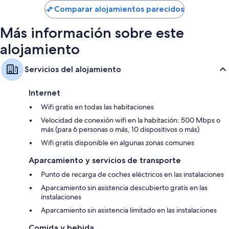
de
Comparar alojamientos parecidos
Armarios o roperos, servicio de limpieza limitado y escritorios
62 €
Más información sobre este
alojamiento
Servicios del alojamiento
Internet
Wifi gratis en todas las habitaciones
Velocidad de conexión wifi en la habitación: 500 Mbps o
más (para 6 personas o más, 10 dispositivos o más)
Wifi gratis disponible en algunas zonas comunes
Aparcamiento y servicios de transporte
Punto de recarga de coches eléctricos en las instalaciones
Aparcamiento sin asistencia descubierto gratis en las
instalaciones
Aparcamiento sin asistencia limitado en las instalaciones
Comida y bebida