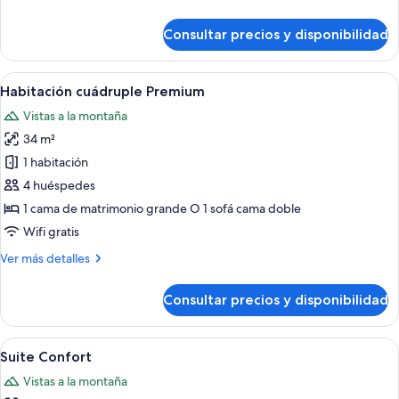
detalles
de
Consultar precios y disponibilidad
Habitación
Deluxe
Abrir
Habitación de hotel con papel tapiz 
6
Habitación cuádruple Premium
todas
Vistas a la montaña
las
34 m²
fotos
de
1 habitación
Habitación
4 huéspedes
cuádruple
1 cama de matrimonio grande O 1 sofá cama doble
Premium
Wifi gratis
Más
Ver más detalles
detalles
de
Consultar precios y disponibilidad
Habitación
cuádruple
Premium
Abrir
Un dormitorio con cama, una silla y u
5
Suite Confort
todas
Vistas a la montaña
las