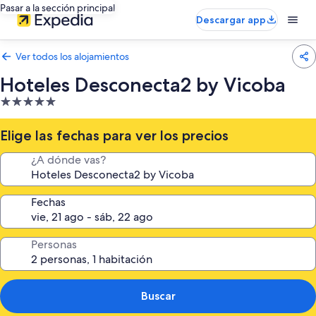
Pasar a la sección principal
Descargar app
Ver todos los alojamientos
Hoteles Desconecta2 by Vicoba
Alojamiento
de
5.0 estrellas
Elige las fechas para ver los precios
¿A dónde vas?
Fechas
Personas
Buscar