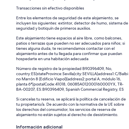
Transacciones sin efectivo disponibles
Entre los elementos de seguridad de este alojamiento, se
incluyen los siguientes: extintor, detector de humo, sistema de
seguridad y botiquín de primeros auxilios.
Este alojamiento tiene espacios al aire libre, como balcones,
patios o terrazas que pueden no ser adecuados para niños; si
tienes alguna duda, te recomendamos contactar con el
alojamiento antes de tu llegada para confirmar que puedan
hospedarte en una habitación adecuada
Número de registro de la propiedad B90396409, No,
country:ES|stateProvince:Sevilla|city:SEVILLA|address1:C/Balbi
no Marrón 8 (Edificio Viapol)|address2:portal A, módulo 16,
planta 6ª|postalCode:41018, 06085A012000160000YX, TR-
BA-00207, ES:B90396409, Spanish Commercial Registry, ES
Si cancelas tu reserva, se aplicará la política de cancelación de
tu propietario/a. De acuerdo con la normativa de la UE sobre
los derechos del consumidor, los servicios de reserva de
alojamiento no están sujetos al derecho de desistimiento.
Información adicional