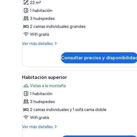
22 m²
Habitación
1 habitación
con
3 huéspedes
2
2 camas individuales grandes
camas
individuales
Wifi gratis
Más
Ver más detalles
detalles
de
Consultar precios y disponibilida
Habitación
con
2
Abrir
Una habitación de hotel modern
5
camas
Habitación superior
todas
individuales
Vistas a la montaña
las
1 habitación
fotos
de
3 huéspedes
Habitación
2 camas individuales y 1 sofá cama doble
superior
Wifi gratis
Más
Ver más detalles
detalles