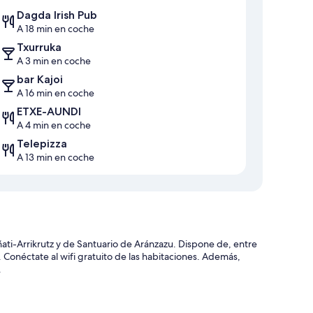
Dagda Irish Pub
A 18 min en coche
Txurruka
A 3 min en coche
bar Kajoi
A 16 min en coche
ETXE-AUNDI
A 4 min en coche
Telepizza
A 13 min en coche
ti-Arrikrutz y de Santuario de Aránzazu. Dispone de, entre
. Conéctate al wifi gratuito de las habitaciones. Además,
.