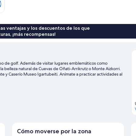
d
 las ventajas y los descuentos de los que
turas, ¡más recompensas!
po de golf. Además de visitar lugares emblemáticos como
la belleza natural de Cuevas de Oñati-Arrikrutz o Monte Aizkorri.
 y Caserío Museo Igartubeiti. Anímate a practicar actividades al
ón.
Ver guía de viaje de Oñati
Cómo moverse por la zona