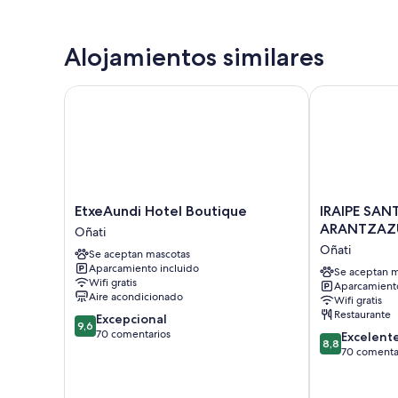
Alojamientos similares
EtxeAundi Hotel Boutique
IRAIPE SANT
EtxeAundi
IRAIPE
EtxeAundi Hotel Boutique
IRAIPE SAN
Hotel
SANTUARIO
ARANTZAZ
Oñati
Boutique
DE
Oñati
Se aceptan mascotas
Oñati
ARANTZAZU
Aparcamiento incluido
HOTEL
Se aceptan m
Wifi gratis
Aparcamiento
Oñati
Aire acondicionado
Wifi gratis
Restaurante
9.6
Excepcional
9,6
sobre
70 comentarios
8.8
Excelent
8,8
10,
sobre
70 comenta
Excepcional,
10,
70 comentarios
Excelente,