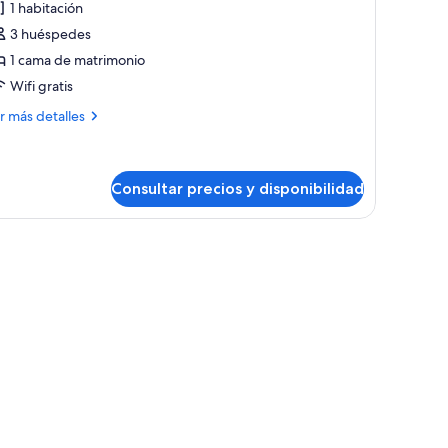
1 habitación
abitación
3 huéspedes
oble,
1 cama de matrimonio
erraza
Wifi gratis
ás
r más detalles
talles
bitación
ble,
Consultar precios y disponibilidad
rraza