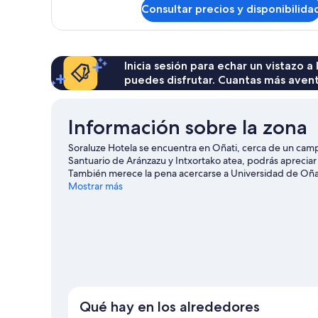
de
Consultar precios y disponibilida
Habitación
superior
Inicia sesión para echar un vistazo a
puedes disfrutar. Cuantas más aven
Información sobre la zona
Soraluze Hotela se encuentra en Oñati, cerca de un cam
Santuario de Aránzazu y Intxortako atea, podrás apreciar 
También merece la pena acercarse a Universidad de Oñate
aire libre, como las rutas a pie o en bicicleta o la equitaci
Mostrar más
Qué hay en los alrededores