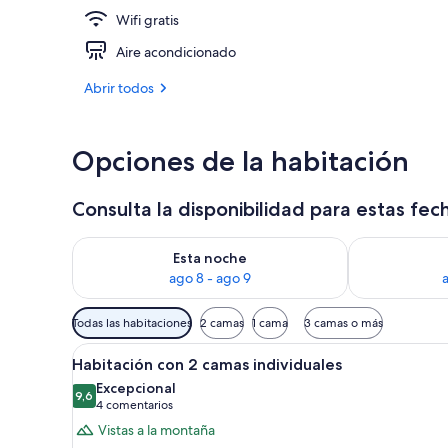
Wifi gratis
Habitación su
Aire acondicionado
Abrir todos
Opciones de la habitación
Consulta la disponibilidad para estas fec
Consulta la disponibilidad para esta noche, ago 8 - 
Consulta la d
Esta noche
ago 8 - ago 9
Filtros
Todas las habitaciones
2 camas
1 cama
3 camas o más
disponibles
Abrir
Una habitación de hotel modern
para
3
Habitación con 2 camas individuales
todas
las
Excepcional
las
9,6
habitaciones
9,6 de 10
(4 comentarios)
4 comentarios
fotos
Vistas a la montaña
de