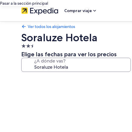
Pasar a la sección principal
Comprar viaje
Ver todos los alojamientos
Soraluze Hotela
Alojamiento
de
Elige las fechas para ver los precios
2.5 estrellas
¿A dónde vas?
Galería
de
imágenes
de
Soraluze
Hotela