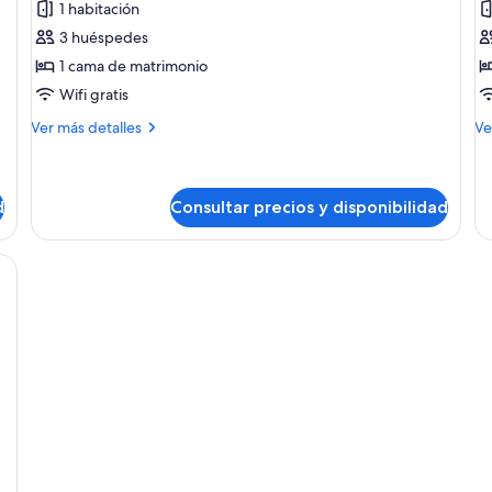
1 habitación
Habitación
H
3 huéspedes
doble
d
1 cama de matrimonio
t
Wifi gratis
Más
M
Ver más detalles
Ve
detalles
de
de
de
Habitación
Ha
doble
do
d
Consultar precios y disponibilidad
te
a con cama, mesita de noche, escritorio con televisor y una silla.