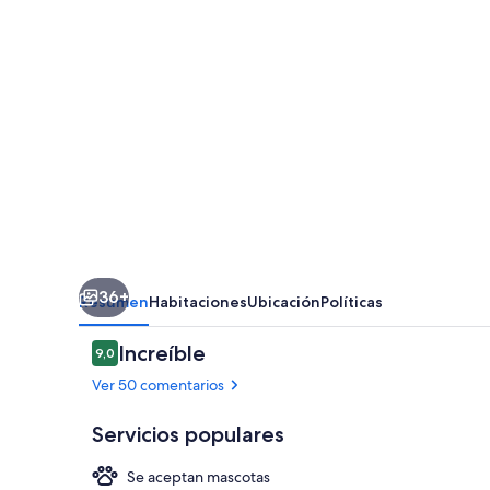
36+
Resumen
Habitaciones
Ubicación
Políticas
Comentarios
Increíble
9,0
9,0 de 10
Ver 50 comentarios
Servicios populares
Se aceptan mascotas