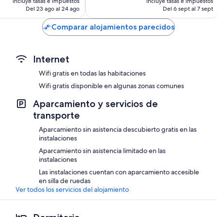
os
incluye tasas e impuestos
incluye tasas e impuestos
actual
actual
Del 23 ago al 24 ago
Del 6 sept al 7 sept
es
es
de
de
Comparar alojamientos parecidos
84 €
91 €
Internet
Wifi gratis en todas las habitaciones
Wifi gratis disponible en algunas zonas comunes
Aparcamiento y servicios de
transporte
Aparcamiento sin asistencia descubierto gratis en las
instalaciones
Aparcamiento sin asistencia limitado en las
instalaciones
Las instalaciones cuentan con aparcamiento accesible
en silla de ruedas
Ver todos los servicios del alojamiento