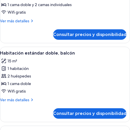
Habitación
1 cama doble y 2 camas individuales
triple
Wifi gratis
económica
Más
Ver más detalles
detalles
de
Consultar precios y disponibilidad
Habitación
triple
económica
Abrir
Una cama individual con cabecera de m
7
Habitación estándar doble, balcón
todas
15 m²
las
1 habitación
fotos
de
2 huéspedes
Habitación
1 cama doble
estándar
Wifi gratis
doble,
Más
Ver más detalles
balcón
detalles
de
Consultar precios y disponibilidad
Habitación
estándar
doble,
Abrir
Una sala de estar moderna con un apar