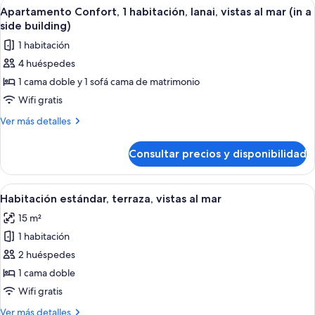
Abrir
Un dormitorio moderno con un cabecer
(in
6
habitación,
Apartamento Confort, 1 habitación, lanai, vistas al mar (in a
todas
patio,
a
side building)
frente
las
side
1 habitación
al
fotos
building)
mar
4 huéspedes
de
(in
1 cama doble y 1 sofá cama de matrimonio
Apartamento
a
side
Confort,
Wifi gratis
building)
1
Más
Ver más detalles
habitación,
detalles
de
lanai,
Consultar precios y disponibilidad
Apartamento
vistas
Confort,
al
1
Abrir
Una cama bien hecha con ropa de cama
4
mar
habitación,
Habitación estándar, terraza, vistas al mar
todas
lanai,
(in
15 m²
vistas
las
a
al
1 habitación
fotos
side
mar
de
2 huéspedes
(in
building)
Habitación
a
1 cama doble
side
estándar,
Wifi gratis
building)
terraza,
Más
Ver más detalles