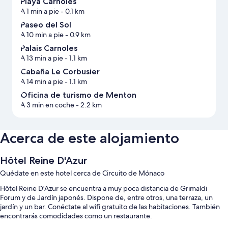
Playa Carnoles
A 1 min a pie
- 0.1 km
Paseo del Sol
A 10 min a pie
- 0.9 km
Palais Carnoles
A 13 min a pie
- 1.1 km
Cabaña Le Corbusier
A 14 min a pie
- 1.1 km
Oficina de turismo de Menton
A 3 min en coche
- 2.2 km
Acerca de este alojamiento
Hôtel Reine D'Azur
Quédate en este hotel cerca de Circuito de Mónaco
Hôtel Reine D'Azur se encuentra a muy poca distancia de Grimaldi
Forum y de Jardín japonés. Dispone de, entre otros, una terraza, un
jardín y un bar. Conéctate al wifi gratuito de las habitaciones. También
encontrarás comodidades como un restaurante.