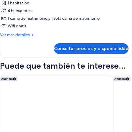
mar
1 habitación
fotos
de
4 huéspedes
Estudio
1 cama de matrimonio y 1 sofá cama de matrimonio
familiar,
Wifi gratis
1
Más
Ver más detalles
cama
detalles
de
de
Consultar precios y disponibilidad
Estudio
matrimonio
familiar,
con
1
Puede que también te interese...
sofá
cama
cama
de
matrimonio
Hôtel Louvia
Hôtel Va
Anuncio
Anuncio
con
sofá
cama