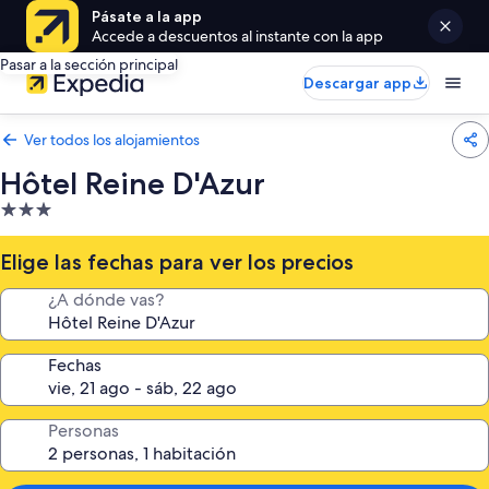
Pásate a la app
Accede a descuentos al instante con la app
Pasar a la sección principal
Descargar app
Ver todos los alojamientos
Hôtel Reine D'Azur
Alojamiento
de
3.0 estrellas
Elige las fechas para ver los precios
¿A dónde vas?
Fechas
Personas