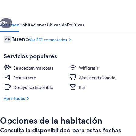
D'Azur
erior
Siguiente
80+
Resumen
Habitaciones
Ubicación
Políticas
Comentarios
Bueno
7,4
Ver 201 comentarios
7,4 de 10
Servicios populares
Se aceptan mascotas
Wifi gratis
Restaurante
Aire acondicionado
Desayuno disponible
Bar
Habitación Confort, 1 cama de matrimoni
Abrir todos
Opciones de la habitación
Consulta la disponibilidad para estas fechas