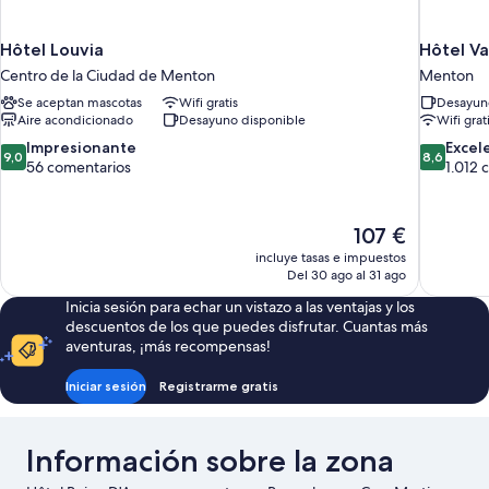
Hôtel Louvia
Hôtel V
Centro de la Ciudad de Menton
Menton
Se aceptan mascotas
Wifi gratis
Desayuno
Aire acondicionado
Desayuno disponible
Wifi grat
9.0
8.6
Impresionante
Excel
9,0
8,6
sobre
sobre
56 comentarios
1.012 
10,
10,
Impresionante,
Excelente
56 comentarios
1.012 come
El
107 €
precio
incluye tasas e impuestos
actual
Del 30 ago al 31 ago
es
Inicia sesión para echar un vistazo a las ventajas y los
de
descuentos de los que puedes disfrutar. Cuantas más
107 €
aventuras, ¡más recompensas!
Iniciar sesión
Registrarme gratis
Información sobre la zona