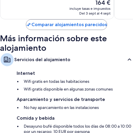
El
164 €
145 comentarios
205 com
precio
incluye tasas e impuestos
actual
Del 3 sept al 4 sept
es
de
Comparar alojamientos parecidos
164 €
Más información sobre este
alojamiento
Servicios del alojamiento
Internet
Wifi gratis en todas las habitaciones
Wifi gratis disponible en algunas zonas comunes
Aparcamiento y servicios de transporte
No hay aparcamiento en las instalaciones
Comida y bebida
Desayuno bufé disponible todos los días de 08:00 a 10:00
por un recargo; 10 EUR por persona