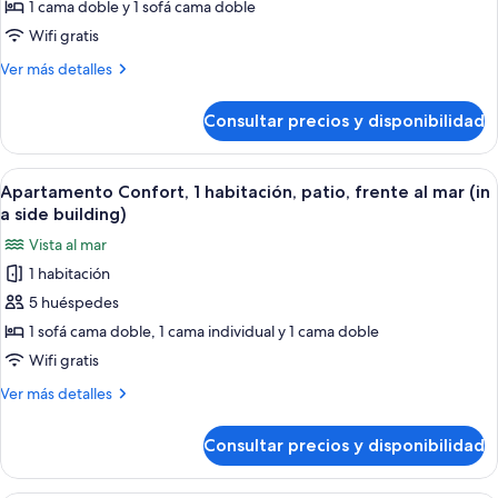
1 cama doble y 1 sofá cama doble
Wifi gratis
Más
Ver más detalles
detalles
de
Consultar precios y disponibilidad
Apartamento
Confort,
1
Abrir
Un espacio habitable moderno y comp
9
habitación,
Apartamento Confort, 1 habitación, patio, frente al mar (in
todas
vistas
a side building)
al
las
Vista al mar
mar
fotos
(in
1 habitación
de
a
5 huéspedes
Apartamento
side
building)
Confort,
1 sofá cama doble, 1 cama individual y 1 cama doble
1
Wifi gratis
habitación,
Más
Ver más detalles
patio,
detalles
frente
de
Consultar precios y disponibilidad
Apartamento
al
Confort,
mar
1