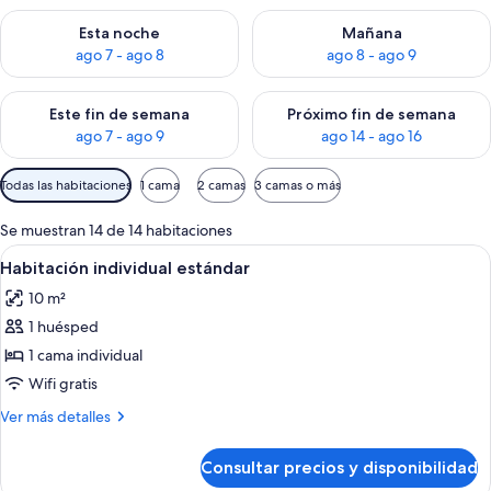
Consulta la disponibilidad para esta noche, ago 7 - ago 8
Consulta la disponibilidad pa
Esta noche
Mañana
ago 7 - ago 8
ago 8 - ago 9
Consulta la disponibilidad para este fin de semana, ago 7 - ag
Consulta la disponibilidad par
Este fin de semana
Próximo fin de semana
ago 7 - ago 9
ago 14 - ago 16
Filtros
Todas las habitaciones
1 cama
2 camas
3 camas o más
disponibles
para
Se muestran 14 de 14 habitaciones
las
Abrir
Una habitación de hotel con cama, mes
2
Habitación individual estándar
habitaciones
todas
10 m²
las
1 huésped
fotos
de
1 cama individual
Habitación
Wifi gratis
individual
Más
Ver más detalles
estándar
detalles
de
Consultar precios y disponibilidad
Habitación