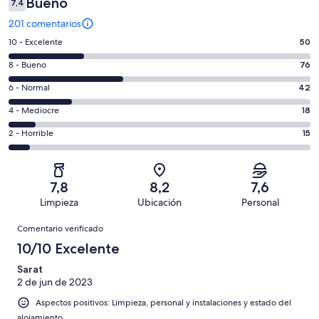
Bueno
7,4
201 comentarios
50
10 - Excelente
50
comentarios
76
8 - Bueno
76
de
comentarios
un
42
6 - Normal
42
de
total
comentarios
un
18
4 - Mediocre
18
de
de
total
comentarios
201
un
15
2 - Horrible
15
de
de
con
total
comentarios
201
un
una
de
de
con
total
puntuación
201
un
una
de
7,8
8,2
7,6
de
con
total
puntuación
201
Limpieza
Ubicación
Personal
10
una
de
de
con
Comentarios
-
puntuación
201
8
Comentario verificado
una
Excelente
de
con
-
puntuación
10/10 Excelente
6
una
Bueno
de
-
puntuación
Sarat
4
Normal
2 de jun de 2023
de
-
2
Aspectos positivos: Limpieza, personal y instalaciones y estado del
Mediocre
-
alojamiento