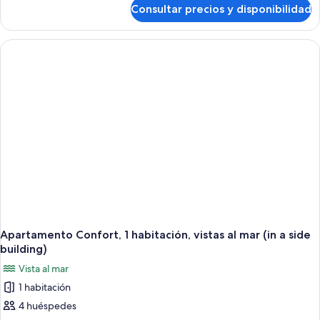
frente
de
Consultar precios y disponibilidad
Estudio
al
Confort,
mar
terraza,
(In
frente
al
a
mar
side
(In
building)
a
side
building)
Apartamento Confort, 1 habitación, vistas al mar (in a side
building)
Vista al mar
1 habitación
4 huéspedes