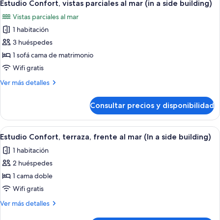
3
balcón
Estudio Confort, vistas parciales al mar (in a side building)
todas
Vistas parciales al mar
las
1 habitación
fotos
de
3 huéspedes
Estudio
1 sofá cama de matrimonio
Confort,
Wifi gratis
vistas
Más
Ver más detalles
parciales
detalles
al
de
Consultar precios y disponibilidad
Estudio
mar
Confort,
(in
vistas
Abrir
Un dormitorio con cama, televisor mon
a
4
parciales
Estudio Confort, terraza, frente al mar (In a side building)
todas
side
al
1 habitación
mar
las
building)
(in
2 huéspedes
fotos
a
de
1 cama doble
side
Estudio
building)
Wifi gratis
Confort,
Más
Ver más detalles
terraza,
detalles