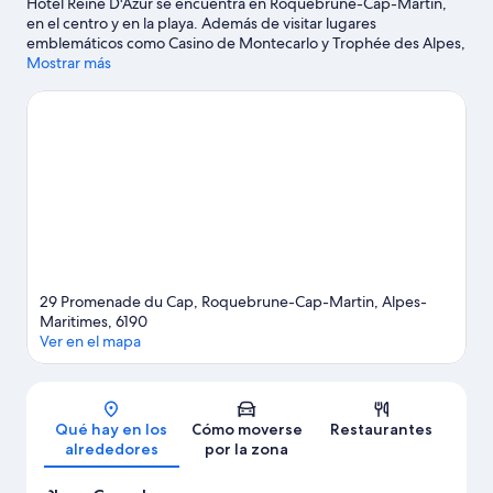
Hôtel Reine D'Azur se encuentra en Roquebrune-Cap-Martin,
en el centro y en la playa. Además de visitar lugares
emblemáticos como Casino de Montecarlo y Trophée des Alpes,
podrás apreciar la belleza natural de Jardín japonés o Playa
Mostrar más
restaurante Paloma Beach. Si quieres aprovechar para ver algún
partido o evento especial durante tu estancia, consulta el
calendario de Circuito de Mónaco.
Ver guía de viaje de
Roquebrune-Cap-Martin
29 Promenade du Cap, Roquebrune-Cap-Martin, Alpes-
Maritimes, 6190
Ver en el mapa
Mapa
Qué hay en los
Cómo moverse
Restaurantes
alrededores
por la zona