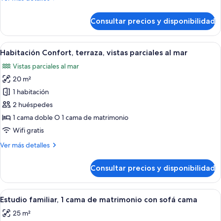
vistas
detalles
al
de
Consultar precios y disponibilidad
Habitación
mar
estándar,
terraza,
Abrir
Una cama impecablemente hecha con a
6
vistas
Habitación Confort, terraza, vistas parciales al mar
todas
al
Vistas parciales al mar
mar
las
20 m²
fotos
de
1 habitación
Habitación
2 huéspedes
Confort,
1 cama doble O 1 cama de matrimonio
terraza,
Wifi gratis
vistas
Más
Ver más detalles
parciales
detalles
al
de
Consultar precios y disponibilidad
mar
Habitación
Confort,
terraza,
Abrir
Un dormitorio ordenado con cabecera
6
vistas
Estudio familiar, 1 cama de matrimonio con sofá cama
todas
parciales
25 m²
al
las