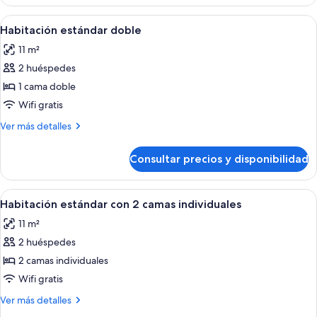
individual
estándar
Abrir
Una cama bien hecha con un cabecero g
3
Habitación estándar doble
todas
11 m²
las
2 huéspedes
fotos
de
1 cama doble
Habitación
Wifi gratis
estándar
Más
Ver más detalles
doble
detalles
de
Consultar precios y disponibilidad
Habitación
estándar
doble
Abrir
Habitación de hotel con dos camas, un
4
Habitación estándar con 2 camas individuales
todas
11 m²
las
2 huéspedes
fotos
de
2 camas individuales
Habitación
Wifi gratis
estándar
Más
Ver más detalles
con
detalles