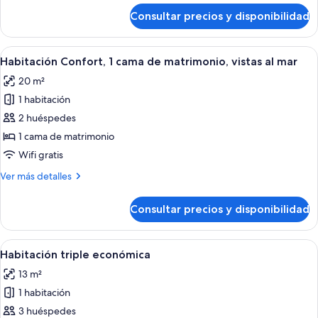
2
de
Consultar precios y disponibilidad
Habitación
camas
estándar
individuales
con
Abrir
Una habitación con balcón, una mesa y
15
2
Habitación Confort, 1 cama de matrimonio, vistas al mar
todas
camas
20 m²
individuales
las
1 habitación
fotos
de
2 huéspedes
Habitación
1 cama de matrimonio
Confort,
Wifi gratis
1
Más
Ver más detalles
cama
detalles
de
de
Consultar precios y disponibilidad
Habitación
matrimonio,
Confort,
vistas
1
Abrir
Un baño con pared revestida de mosai
al
1
cama
Habitación triple económica
todas
mar
de
13 m²
matrimonio,
las
vistas
1 habitación
fotos
al
de
3 huéspedes
mar