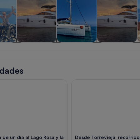
iadas y
Actividades
Visitas acuáticas y
Flora y fauna
nes de
acuáticas
cruceros
ía
idades
de un día al Lago Rosa y la Isla de Tabarca desde Torrevieja
Desde Torrevieja: recorrido en
n de un día al Lago Rosa y la
Desde Torrevieja: recorrido