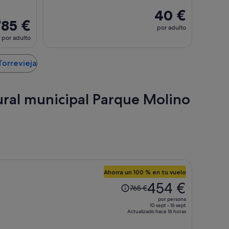
40 €
85 €
a
por adulto
por adulto
Torrevieja
tural municipal Parque Molino
Ahorra un 100 % en tu vuelo
El
454 €
765 €
precio
por persona
era
10 sept - 16 sept
Actualizado hace 16 horas
de
765 €,