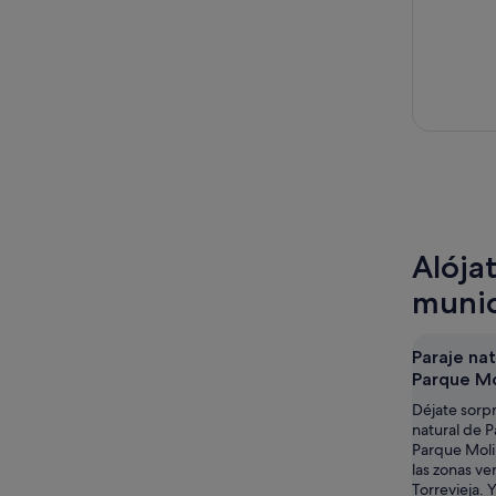
Alója
munic
Paraje nat
Parque Mo
Déjate sorpr
natural de P
Parque Moli
las zonas v
Torrevieja. Y