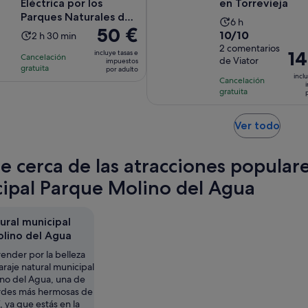
Eléctrica por los
en Torrevieja
Parques Naturales de
La
6 h
El
50 €
Torrevieja
10.0
10/10
La
2 h 30 min
duración
precio
sobre
2 comentarios
duración
de
El
14
incluye tasas e
Cancelación
es
de Viator
impuestos
10
de
la
pre
gratuita
por adulto
de
con
inclu
la
actividad
Cancelación
es
50 €
2
gratuita
actividad
es
de
por
comentarios
es
de
140
adulto
de
6 horas
Se
Ver todo
por
2 horas
abre
adu
y
en
te cerca de las atracciones popular
30 minutos
una
pest
ipal Parque Molino del Agua
nuev
ural municipal
lino del Agua
ender por la belleza
araje natural municipal
no del Agua, una de
erdes más hermosas de
, ya que estás en la