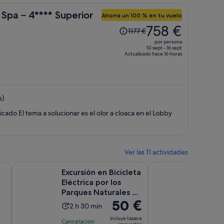
Spa – 4**** Superior
Ahorra un 100 % en tu vuelo
El
758 €
1177 €
precio
por persona
era
10 sept - 16 sept
Actualizado hace 16 horas
de
1177 €,
ahora
es
s)
de
758 €
Muy buena habitación, muy bien ubicado El tema a solucionar es el olor a cloaca en el Lobby
por
persona
Ver las 11 actividades
n una pestaña nueva
Se abre en una pestaña nueva
as
Excursión en Bicicleta Eléctrica por los Parques Naturales 
Excursión de un día a
Excursión en Bicicleta
Excursi
Eléctrica por los
Lago Ro
Parques Naturales de
Tabarc
El
50 €
Torrevieja
Torrev
La
La
2 h 30 min
9 h
precio
10.0
10/10
duración
dura
incluye tasas e
Cancelación
es