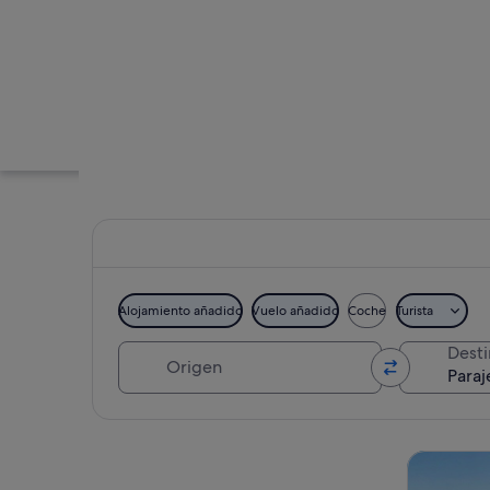
Alojamiento añadido
Vuelo añadido
Coche
Turista
Origen
Dest
Un canal de agua cl
Ver mapa
Visitas gu