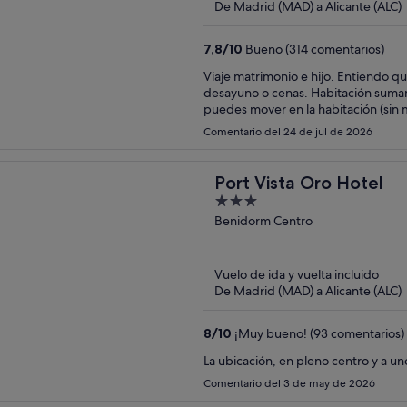
De Madrid (MAD) a Alicante (ALC)
7,8
/
10
Bueno (314 comentarios)
Viaje matrimonio e hijo. Entiendo que era temporada alta, el hotel muy masificado. Colas en el
desayuno o cenas. Habitación sumamente pequeña para tres personas, prácticamente no te
puedes mover en la habitación (sin
cama por el espacio). Complicado a
Comentario del 24 de jul de 2026
te tienes que buscar la vida en zo
cercano, por cierto).
Port Vista Oro Hotel
3
out
Benidorm Centro
of
5
Vuelo de ida y vuelta incluido
De Madrid (MAD) a Alicante (ALC)
8
/
10
¡Muy bueno! (93 comentarios)
La ubicación, en pleno centro y a u
Comentario del 3 de may de 2026