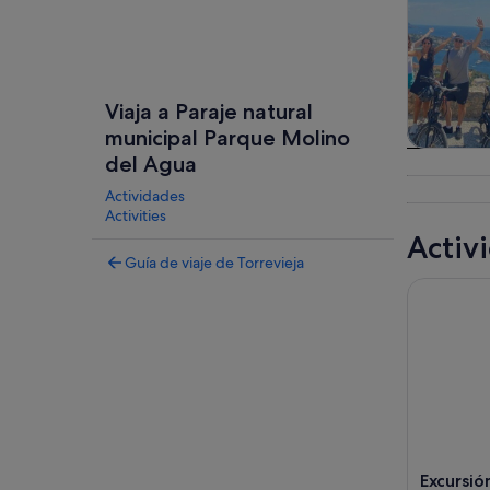
Viaja a Paraje natural
municipal Parque Molino
Visitas gu
del Agua
excursio
Actividades
un d
Activities
Activ
Guía de viaje de Torrevieja
Excursión 
Excursió