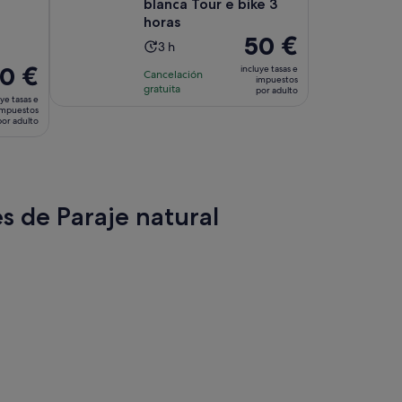
blanca Tour e bike 3
horas
El
50 €
La
3 h
precio
duración
0 €
incluye tasas e
Cancelación
es
impuestos
de
cio
gratuita
por adulto
de
ye tasas e
la
impuestos
50 €
actividad
por adulto
por
es
 €
adulto
de
3 horas
lto
es de Paraje natural
aña
a