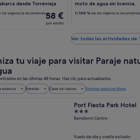
Tabarca desde Torrevieja
moto de agua sin licencia.
58 €
 los viajeros la recomienda
El
100 %
de los viajeros la recomiend
por adulto
Ver todas las actividades de 
iza tu viaje para visitar Paraje na
gua
ntrados en las últimas 48 horas. Haz clic para actualizarlos.
a estancia
Estrellas
Clase de cabina
Eliminar todos los filtros
Port Fiesta Park Hotel
3
out
Benidorm Centro
of
5
Vuelo de ida y vuelta incluido