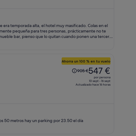
ahora
es
de
454 €
por
persona
 mueble bar, pienso que lo quitan cuando ponen una tercera
parcar, cuando llegamos no habían plazas de aparcamiento y
nas que no son de pago o en algún descampado (no muy
Ahorra un 100 % en tu vuelo
El
547 €
905 €
precio
por persona
era
10 sept - 16 sept
Actualizado hace 16 horas
de
905 €,
ahora
es
de
547 €
nos 50 metros hay un parking por 23.50 el día
por
persona