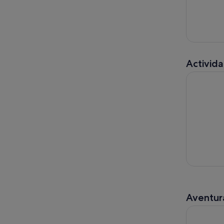
Activida
Alquiler D
Aventura
Excursión 