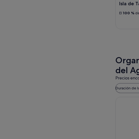
Isla de 
El
100 %
de
Organ
del A
Precios enco
Duración de l