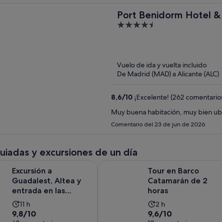
Port Benidorm Hotel & 
4.5
out
of
5
Vuelo de ida y vuelta incluido
De Madrid (MAD) a Alicante (ALC)
8,6
/
10
¡Excelente! (262 comentario
Comentario del 23 de jun de 2026
guiadas y excursiones de un día
Se abre e
a Guadalest, Altea y entrada en las Fuentes del Algar
Tour en Barco Catamarán de 2 hor
Excursión a
Tour en Barco
Guadalest, Altea y
Catamarán de 2
entrada en las
horas
Fuentes del Algar
La
La
11 h
2 h
9.8
9.6
9,8/10
9,6/10
duración
duración