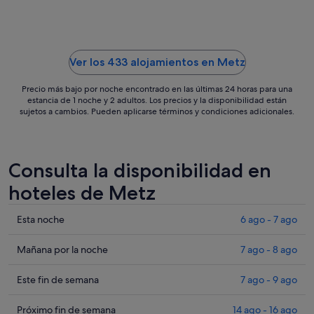
al
29
ago
Ver los 433 alojamientos en Metz
Precio más bajo por noche encontrado en las últimas 24 horas para una
estancia de 1 noche y 2 adultos. Los precios y la disponibilidad están
sujetos a cambios. Pueden aplicarse términos y condiciones adicionales.
Consulta la disponibilidad en
hoteles de Metz
Comprueba
Esta noche
6 ago - 7 ago
los
precios
Comprueba
Mañana por la noche
7 ago - 8 ago
en
los
Metz
precios
Comprueba
Este fin de semana
7 ago - 9 ago
para
en
los
esta
Metz
precios
Comprueba
Próximo fin de semana
14 ago - 16 ago