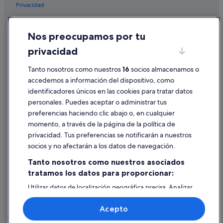
Privacidad
Cookies
Nos preocupamos por tu
Condiciones de uso
privacidad
Información legal/contacto
Tanto nosotros como nuestros
16
socios almacenamos o
Pautas sobre el contenido y cómo denunciar contenido
accedemos a información del dispositivo, como
identificadores únicos en las cookies para tratar datos
Ayuda
personales. Puedes aceptar o administrar tus
Ayuda
preferencias haciendo clic abajo o, en cualquier
momento, a través de la página de la política de
Cancelar un vuelo
privacidad. Tus preferencias se notificarán a nuestros
Cancelar una reserva de hotel o de un alquiler vacacional
socios y no afectarán a los datos de navegación.
Plazos de reembolso
Tanto nosotros como nuestros asociados
tratamos los datos para proporcionar:
Utilizar un cupón de Expedia
Utilizar datos de localización geográfica precisa. Analizar
Documentos para viajes internacionales
activamente las características del dispositivo para su
identificación. Almacenar la información en un dispositivo
Acepto
y/o acceder a ella. Publicidad y contenido personalizados,
medición de publicidad y contenido, investigación de