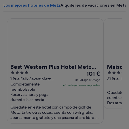
a
Los mejores hoteles de Metz
Alquileres de vacaciones en Metz
n
a
n
Best Western Plus Hotel Metz Technopole
Maison Hele
u
e
v
a
Best Western Plus Hotel Metz
Maison 
4
El
4
Technopole
101 €
Collecti
out
precio
out
1 Rue Felix Savart Metz
31 Rue Jacq
Del 28 ago al 29 ago
Moselle
Completamente
of
es
of
incluye tasas e impuestos
reembolsable
5
de
5
Quédate en 
Reserva ahora y paga
101 €
cuenta con w
durante la estancia
por
Dos atraccio
Quédate en este hotel con campo de golf de
encuentran c
noche
Metz. Entre otras cosas, cuenta con wifi gratis,
del
aparcamiento gratuito y una piscina al aire libre.
28
Dos atracciones ...
ago