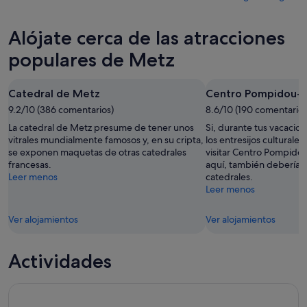
noche,
para
en
los
6
mañana
Metz
precios
Alójate cerca de las atracciones
ago
por
para
en
-
la
este
Metz
populares de Metz
7
noche,
fin
para
ago
7
de
el
Catedral de Metz
Centro Pompidou-
ago
semana,
próximo
-
9.2/10 (386 comentarios)
7
8.6/10 (190 comentarios
fin
8
ago
de
La catedral de Metz presume de tener unos
Si, durante tus vacacio
ago
-
semana,
vitrales mundialmente famosos y, en su cripta,
los entresijos culturale
se exponen maquetas de otras catedrales
visitar Centro Pompidou
9
14
francesas.
aquí, también deberías 
ago
ago
Leer menos
catedrales.
-
Leer menos
16
ago
Ver alojamientos
Ver alojamientos
Actividades
Visita histórica a pie de la ciudad de Metz