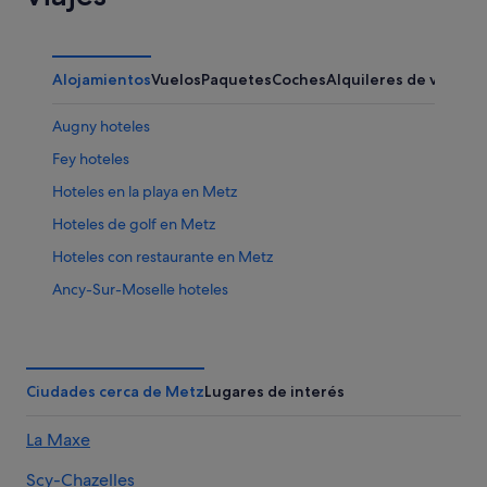
Alojamientos
Vuelos
Paquetes
Coches
Alquileres de vacaci
Augny hoteles
Fey hoteles
Hoteles en la playa en Metz
Hoteles de golf en Metz
Hoteles con restaurante en Metz
Ancy-Sur-Moselle hoteles
Hoteles con casino en Metz
Maizières-Lès-Metz hoteles
Saint-Privat-La-Montagne hoteles
Ciudades cerca de Metz
Lugares de interés
B&B en Metz
La Maxe
Pange hoteles
Scy-Chazelles
Hoteles con spa en Amneville