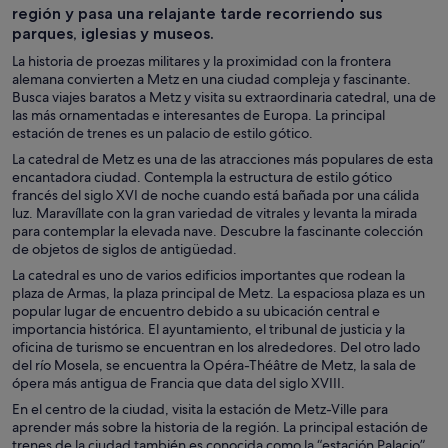
región y pasa una relajante tarde recorriendo sus
parques, iglesias y museos.
La historia de proezas militares y la proximidad con la frontera
alemana convierten a Metz en una ciudad compleja y fascinante.
Busca viajes baratos a Metz y visita su extraordinaria catedral, una de
las más ornamentadas e interesantes de Europa. La principal
estación de trenes es un palacio de estilo gótico.
La catedral de Metz es una de las atracciones más populares de esta
encantadora ciudad. Contempla la estructura de estilo gótico
francés del siglo XVI de noche cuando está bañada por una cálida
luz. Maravíllate con la gran variedad de vitrales y levanta la mirada
para contemplar la elevada nave. Descubre la fascinante colección
de objetos de siglos de antigüedad.
La catedral es uno de varios edificios importantes que rodean la
plaza de Armas, la plaza principal de Metz. La espaciosa plaza es un
popular lugar de encuentro debido a su ubicación central e
importancia histórica. El ayuntamiento, el tribunal de justicia y la
oficina de turismo se encuentran en los alrededores. Del otro lado
del río Mosela, se encuentra la Opéra-Théâtre de Metz, la sala de
ópera más antigua de Francia que data del siglo XVIII.
En el centro de la ciudad, visita la estación de Metz-Ville para
aprender más sobre la historia de la región. La principal estación de
trenes de la ciudad también es conocida como la “estación Palacio”,