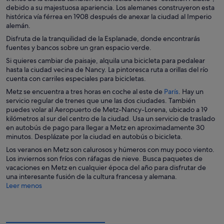
debido a su majestuosa apariencia. Los alemanes construyeron esta
histórica vía férrea en 1908 después de anexar la ciudad al Imperio
alemán.
Disfruta de la tranquilidad de la Esplanade, donde encontrarás
fuentes y bancos sobre un gran espacio verde.
Si quieres cambiar de paisaje, alquila una bicicleta para pedalear
hasta la ciudad vecina de Nancy. La pintoresca ruta a orillas del río
cuenta con carriles especiales para bicicletas.
S
Metz se encuentra a tres horas en coche al este de
París
. Hay un
e
servicio regular de trenes que une las dos ciudades. También
a
puedes volar al Aeropuerto de Metz-Nancy-Lorena, ubicado a 19
b
kilómetros al sur del centro de la ciudad. Usa un servicio de traslado
r
en autobús de pago para llegar a Metz en aproximadamente 30
e
minutos. Desplázate por la ciudad en autobús o bicicleta.
e
Los veranos en Metz son calurosos y húmeros con muy poco viento.
n
Los inviernos son fríos con ráfagas de nieve. Busca paquetes de
u
vacaciones en Metz en cualquier época del año para disfrutar de
n
una interesante fusión de la cultura francesa y alemana.
a
Leer menos
v
e
n
t