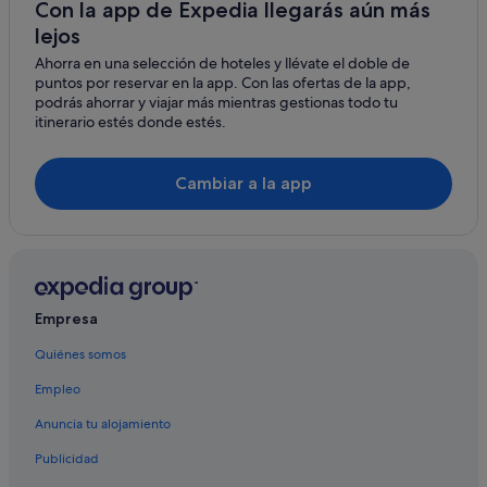
Hoteles de 4 estrellas en Metz
Con la app de Expedia llegarás aún más
lejos
Norroy-Le-Veneur hoteles
Ahorra en una selección de hoteles y llévate el doble de
Hoteles LGTBQIA en Metz
puntos por reservar en la app. Con las ofertas de la app,
Hoteles de aventura en Metz
podrás ahorrar y viajar más mientras gestionas todo tu
itinerario estés donde estés.
Jouy-Aux-Arches hoteles
Antilly hoteles
Cambiar a la app
Hoteles de lujo en Metz
Empresa
Quiénes somos
Empleo
Anuncia tu alojamiento
Publicidad