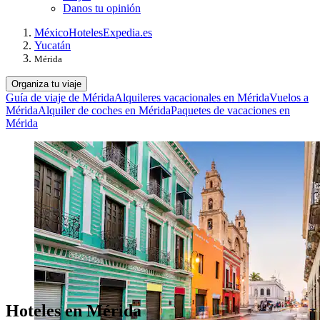
Danos tu opinión
México
Hoteles
Expedia.es
Yucatán
Mérida
Organiza tu viaje
Guía de viaje de Mérida
Alquileres vacacionales en Mérida
Vuelos a
Mérida
Alquiler de coches en Mérida
Paquetes de vacaciones en
Mérida
Hoteles en Mérida