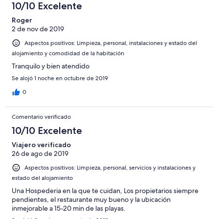
-
puntuación
10/10 Excelente
6
una
Bueno
de
-
puntuación
Roger
4
Normal
2 de nov de 2019
de
-
2
Aspectos positivos: Limpieza, personal, instalaciones y estado del
Mediocre
-
alojamiento y comodidad de la habitación
Horrible
Tranquilo y bien atendido
Se alojó 1 noche en octubre de 2019
0
Comentario verificado
10/10 Excelente
Viajero verificado
26 de ago de 2019
Aspectos positivos: Limpieza, personal, servicios y instalaciones y
estado del alojamiento
Una Hospederia en la que te cuidan, Los propietarios siempre
pendientes, el restaurante muy bueno y la ubicación
inmejorable a 15-20 min de las playas.