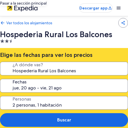
Pasar a la sección principal
Descargar app
Ver todos los alojamientos
Hospederia Rural Los Balcones
Alojamiento
de
2.5 estrellas
Elige las fechas para ver los precios
¿A dónde vas?
Fechas
Personas
Buscar