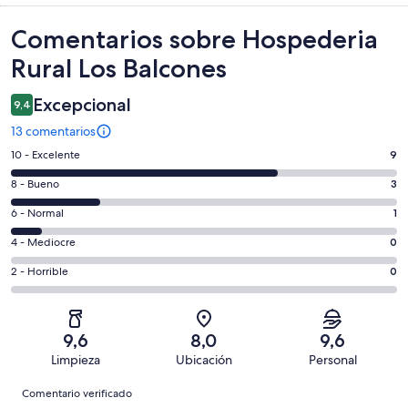
Comentarios
Comentarios sobre Hospederia
Rural Los Balcones
Excepcional
9,4
13 comentarios
9
10 - Excelente
9
comentarios
3
8 - Bueno
3
de
comentarios
un
1
6 - Normal
1
de
total
comentarios
un
0
4 - Mediocre
0
de
de
total
comentarios
13
un
0
2 - Horrible
0
de
de
con
total
comentarios
13
un
una
de
de
con
total
puntuación
13
un
una
de
9,6
8,0
9,6
de
con
total
puntuación
13
Limpieza
Ubicación
Personal
10
una
de
de
con
Comentarios
-
puntuación
13
8
Comentario verificado
una
Excelente
de
con