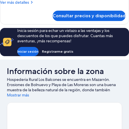
Habitación
Más
Ver más detalles
individual
detalles
de
Consultar precios y disponibilidad
Habitación
individual
Inicia sesión para echar un vistazo a las ventajas y los
descuentos de los que puedes disfrutar. Cuantas más
aventuras, ¡más recompensas!
Iniciar sesión
Registrarme gratis
Información sobre la zona
Hospederia Rural Los Balcones se encuentra en Mazarrón.
Erosiones de Bolnuevo y Playa de Las Moreras son una buena
muestra de la belleza natural de la región, donde también
puedes acercarte a atractivos turísticos como Complejo
Mostrar más
Deportivo Guadalentín o La Conservera Centro de Arte
Contemporáneo.
Ver guía de viaje de Mazarrón