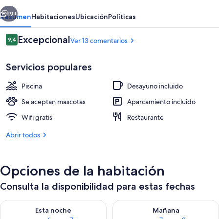
Balcones
erior
Siguiente
19+
Resumen
Habitaciones
Ubicación
Políticas
Comentarios
Excepcional
9,4
Ver 13 comentarios
9,4 de 10
Servicios populares
Piscina
Desayuno incluido
Se aceptan mascotas
Aparcamiento incluido
Wifi gratis
Restaurante
Una piscina al aire libre de temporada
Abrir todos
Opciones de la habitación
Consulta la disponibilidad para estas fechas
Consulta la disponibilidad para esta noche, ago 6 - ago 7
Consulta la disponibilidad pa
Esta noche
Mañana