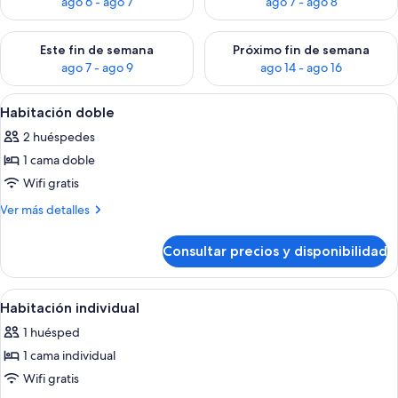
ago 6 - ago 7
ago 7 - ago 8
Consulta la disponibilidad para este fin de semana, ago 7 - ag
Consulta la disponibilidad par
Este fin de semana
Próximo fin de semana
ago 7 - ago 9
ago 14 - ago 16
Abrir
Un dormitorio con cama, una silla, un
2
Habitación doble
todas
2 huéspedes
las
1 cama doble
fotos
de
Wifi gratis
Habitación
Más
Ver más detalles
doble
detalles
de
Consultar precios y disponibilidad
Habitación
doble
Abrir
Un dormitorio con cama, mesita de no
2
Habitación individual
todas
1 huésped
las
1 cama individual
fotos
de
Wifi gratis