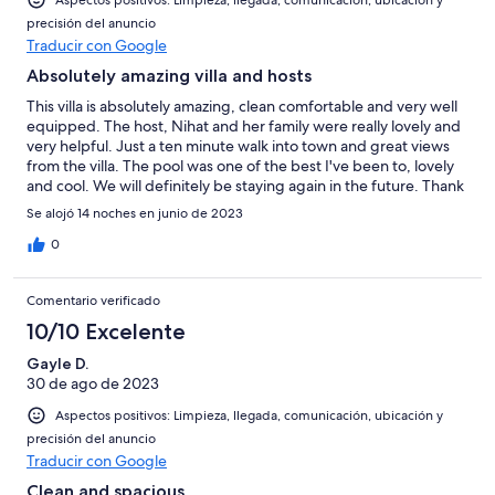
precisión del anuncio
Traducir con Google
Absolutely amazing villa and hosts
This villa is absolutely amazing, clean comfortable and very well
equipped. The host, Nihat and her family were really lovely and
very helpful. Just a ten minute walk into town and great views
from the villa. The pool was one of the best I've been to, lovely
and cool. We will definitely be staying again in the future. Thank
you for making us feel really welcome and thank you for the
Se alojó 14 noches en junio de 2023
anniversary gifts Nihat.
0
Comentario verificado
10/10 Excelente
Gayle D.
30 de ago de 2023
Aspectos positivos: Limpieza, llegada, comunicación, ubicación y
precisión del anuncio
Traducir con Google
Clean and spacious