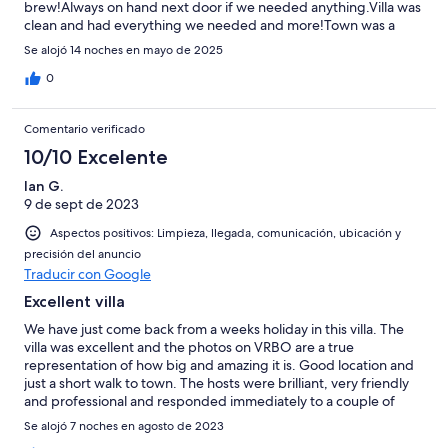
brew!Always on hand next door if we needed anything.Villa was
clean and had everything we needed and more!Town was a
short 5-10 minute walk.Pool was cleaned daily and enjoyed by
Se alojó 14 noches en mayo de 2025
all! Overall would i recommend this villa to others...
absolutely!Would i return to villa Hadigari without a doubt...
0
hopefull next year.Thank you Ayfer and Nihat for welcoming us
into your home!
Comentario verificado
10/10 Excelente
Ian G.
9 de sept de 2023
Aspectos positivos: Limpieza, llegada, comunicación, ubicación y
precisión del anuncio
Traducir con Google
Excellent villa
We have just come back from a weeks holiday in this villa. The
villa was excellent and the photos on VRBO are a true
representation of how big and amazing it is. Good location and
just a short walk to town. The hosts were brilliant, very friendly
and professional and responded immediately to a couple of
queries we had. I would definitely recommend this villa for a
Se alojó 7 noches en agosto de 2023
lovely relaxing holiday and will certaintly consider returning in