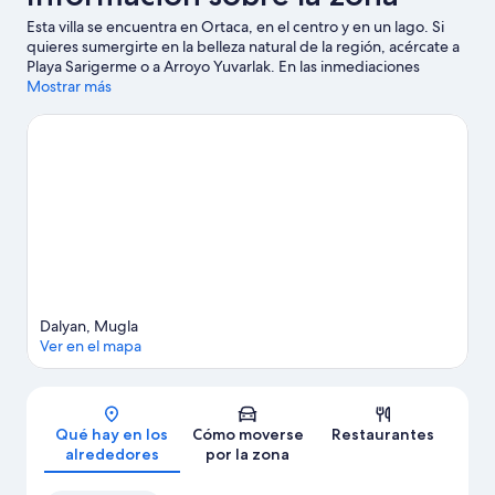
Esta villa se encuentra en Ortaca, en el centro y en un lago. Si
quieres sumergirte en la belleza natural de la región, acércate a
Playa Sarigerme o a Arroyo Yuvarlak. En las inmediaciones
podrás practicar actividades como submarinismo o esnórquel,
Mostrar más
así que disfrutarás como nunca en el agua.
Ver guía de viaje de
Ortaca
Ver más villas en Ortaca
Dalyan, Mugla
Ver en el mapa
Mapa
Qué hay en los
Cómo moverse
Restaurantes
alrededores
por la zona