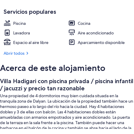
precio
Piscina
tan
Servicios populares
razonable
Piscina
Cocina
Lavadora
Aire acondicionado
Espacio al aire libre
Aparcamiento disponible
Abrir todos
Acerca de este alojamiento
Villa Hadigari con piscina privada / piscina infantil
/ jacuzzi y precio tan razonable
Una propiedad de 4 dormitorios muy bien cuidada situada en la
tranquila zona de Dalyan. La ubicación de la propiedad también hace un
hermoso paseo a lo largo del río hacia la ciudad. Hay 4 habitaciones
dobles y 3 de ellas con balcón. Las 4 habitaciones dobles están
amuebladas con armarios empotrados y aire acondicionado. La puerta
de la terraza en la sala frente a la piscina. También puede hacer una
barbacoa en el balcón de la cocina y también se abre hacia el lado de la
propiedad donde hay una mesa y sillas para comer. El dormitorio