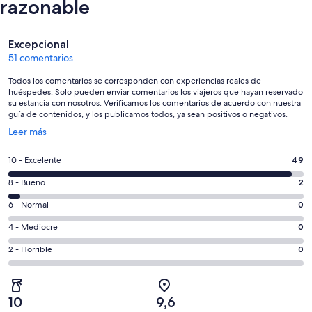
razonable
Comentarios
Excepcional
51 comentarios
Todos los comentarios se corresponden con experiencias reales de
huéspedes. Solo pueden enviar comentarios los viajeros que hayan reservado
su estancia con nosotros. Verificamos los comentarios de acuerdo con nuestra
guía de contenidos, y los publicamos todos, ya sean positivos o negativos.
Se
Leer más
abre
en
49
10 - Excelente
49
una
comentarios
ventana
2
8 - Bueno
2
de
nueva
comentarios
un
0
6 - Normal
0
de
total
comentarios
un
0
4 - Mediocre
0
de
de
total
comentarios
51
un
0
2 - Horrible
0
de
de
con
total
comentarios
51
un
una
de
de
con
total
puntuación
51
un
una
de
10
9,6
de
con
total