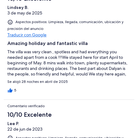
Lindsey B.
3 de may de 2025
Aspectos positivos: Limpieza, llegada, comunicación, ubicación y
precisión del anuncio
Traducir con Google
Amazing holiday and fantastic villa
The villa was very clean , spotless and had everything you
needed apart from a cook !!!We stayed here for start April to
beginning of May. 8 mins walk into town, plenty supermarkets,
restaurants and drinking places. The best part about Dalyan is
the people, so friendly and helpful, would We stay here again,
defo, were chatting as I write this. Th
Se alojó 28 noches en abril de 2025
5
Comentario verificado
10/10 Excelente
Lee P.
22 de jun de 2023
Aspectos positivos: Limpieza, llegada, comunicación, ubicación y