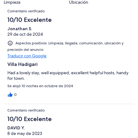
puntuación
51
Limpieza
Ubicación
10
una
de
de
Comentarios
con
-
puntuación
51
Comentario verificado
8
una
Excelente
de
con
10/10 Excelente
-
puntuación
6
una
Bueno
de
Jonathan S.
-
puntuación
4
29 de oct de 2024
Normal
de
-
2
Aspectos positivos: Limpieza, llegada, comunicación, ubicación y
Mediocre
-
precisión del anuncio
Traducir con Google
Horrible
Villa Hadigari
Had a lovely stay, well equipped, excellent helpful hosts, handy
for town.
Se alojó 10 noches en octubre de 2024
0
Comentario verificado
10/10 Excelente
DAVID Y.
8 de may de 2023