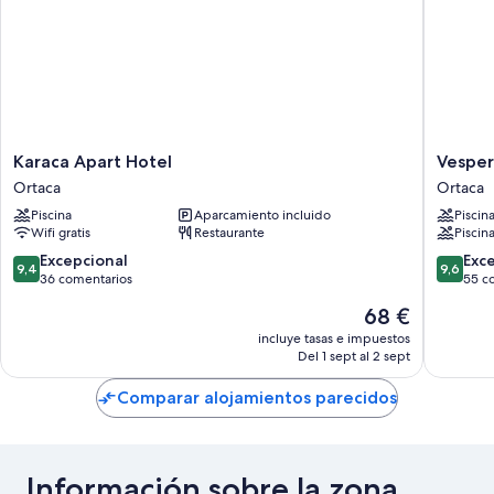
Karaca
Vespera
Karaca Apart Hotel
Vesper
Apart
Hotel
Ortaca
Ortaca
Hotel
Ortaca
Piscina
Aparcamiento incluido
Piscin
Ortaca
Wifi gratis
Restaurante
Piscina
9.4
9.6
Excepcional
Exc
9,4
9,6
sobre
sobre
36 comentarios
55 c
10,
10,
El
68 €
Excepcional,
Excepcio
precio
36 comentarios
55 come
incluye tasas e impuestos
actual
Del 1 sept al 2 sept
es
de
Comparar alojamientos parecidos
68 €
Información sobre la zona