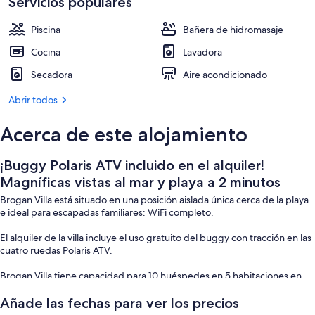
y
Servicios populares
Ubicación cercana a la playa
playa
Piscina
Bañera de hidromasaje
a
Cocina
Lavadora
2
Secadora
Aire acondicionado
minutos
Abrir todos
Acerca de este alojamiento
¡Buggy Polaris ATV incluido en el alquiler!
Magníficas vistas al mar y playa a 2 minutos
Brogan Villa está situado en una posición aislada única cerca de la playa
e ideal para escapadas familiares: WiFi completo.
El alquiler de la villa incluye el uso gratuito del buggy con tracción en las
cuatro ruedas Polaris ATV.
Brogan Villa tiene capacidad para 10 huéspedes en 5 habitaciones en
dos plantas, todas con acceso WiFi completo. La Villa está
completamente alarmada con una entrada de puerta eléctrica.
Añade las fechas para ver los precios