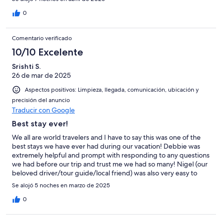
store, etc. and keeping us informed. We were happy we hadn’t
rented a car as the roads are terrible and unmarked. We did do
0
a one day Land and Sea Tour which picked us up locally and we
went through the rain forest, snorkeled, saw the waterfall, mud
Comentario verificado
baths, and bat cave. Everyone we met was lovely. Loved the
local restaurants - Villa, JJ’s and Chateau Mygo. Doolittle's had
10/10 Excelente
decent food but the service was terrible but we did use their
Srishti S.
ferry and beaches.
26 de mar de 2025
Aspectos positivos: Limpieza, llegada, comunicación, ubicación y
precisión del anuncio
Traducir con Google
Best stay ever!
We all are world travelers and I have to say this was one of the
best stays we have ever had during our vacation! Debbie was
extremely helpful and prompt with responding to any questions
we had before our trip and trust me we had so many! Nigel (our
beloved driver/tour guide/local friend) was also very easy to
contact via WhatsApp and he made our trip extra wonderful. He
Se alojó 5 noches en marzo de 2025
just went above and beyond to take us around St. Lucia to show
us all the wonderful places and recommend the best places to
0
eat, take us shopping at Massy wherever we requested. Nigel
you were the best! We also enjoyed talking to Zarious who was