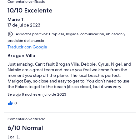
Comentario verificado
the Gardner at the property and just so welcoming and friendly.
He and Nigel teamed up to bring over some local food that was
10/10 Excelente
prepared by a local chef to the property and made sure we
Marie T.
properly enjoyed the local flavors. We are very thankful to the
17 de jul de 2023
whole team at this property and would highly recommend
Brogan Villa to anyone visiting St. Lucia.
Aspectos positivos: Limpieza, llegada, comunicación, ubicación y
precisión del anuncio
Traducir con Google
Brogan Villa
Just amazing. Can’t fault Brogan Villa. Debbie, Cyrus, Nigel, and
Natalie are a great team and make you feel welcome from the
moment you step off the plane. The local beach is perfect.
Marigot Bay, so close and easy to get to. You don’t need to use
the Polaris to get to the beach (it’s so close), but it was very
useful to pop down the hill to Marigot Bay. The Villa (close by)
Se alojó 8 noches en julio de 2023
was an excellent place to eat, in or takeaway, they will even
come and get you from Brogan. A meal cooked by Cyrus is a
0
must, as is a sailing trip with Bateau Mygo, a trip our family will
never forget. Many happy memories our family will cherish
Comentario verificado
forever, we loved everything about Brogan Villa, didn’t want to
come home and would love to visit again sometime.
6/10 Normal
Lori L.