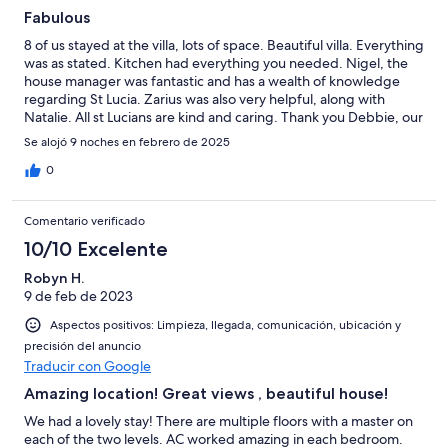
Fabulous
8 of us stayed at the villa, lots of space. Beautiful villa. Everything
was as stated. Kitchen had everything you needed. Nigel, the
house manager was fantastic and has a wealth of knowledge
regarding St Lucia. Zarius was also very helpful, along with
Natalie. All st Lucians are kind and caring. Thank you Debbie, our
host, for allowing us to stay at your villa. We had a marvelous
Se alojó 9 noches en febrero de 2025
time Do not hesitate stay at this villa. I would highly reyot. P S the
Polaris was a great feature
0
Comentario verificado
10/10 Excelente
Robyn H.
9 de feb de 2023
Aspectos positivos: Limpieza, llegada, comunicación, ubicación y
precisión del anuncio
Traducir con Google
Amazing location! Great views , beautiful house!
We had a lovely stay! There are multiple floors with a master on
each of the two levels. AC worked amazing in each bedroom.