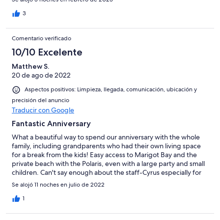
3
Comentario verificado
10/10 Excelente
Matthew S.
20 de ago de 2022
Aspectos positivos: Limpieza, llegada, comunicación, ubicación y
precisión del anuncio
Traducir con Google
Fantastic Anniversary
What a beautiful way to spend our anniversary with the whole
family, including grandparents who had their own living space
for a break from the kids! Easy access to Marigot Bay and the
private beach with the Polaris, even with a large party and small
children. Can't say enough about the staff-Cyrus especially for
day-to-day needs and amazing meals! Thank you Debbie for
Se alojó 11 noches en julio de 2022
taking the time on the phone before our trip and checking in
during our stay! Matt and Paola
1