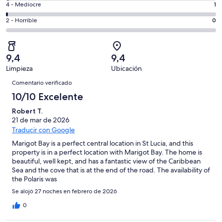
un
1
4 - Mediocre
1
de
de
total
comentarios
94
un
0
2 - Horrible
0
de
de
con
total
comentarios
94
un
una
de
de
con
total
puntuación
94
un
una
de
9,4
9,4
de
con
total
puntuación
94
Limpieza
Ubicación
10
una
de
de
Comentarios
con
-
puntuación
94
Comentario verificado
8
una
Excelente
de
con
10/10 Excelente
-
puntuación
6
una
Bueno
de
Robert T.
-
puntuación
4
21 de mar de 2026
Normal
de
-
Traducir con Google
2
Mediocre
Marigot Bay is a perfect central location in St Lucia, and this
-
property is in a perfect location with Marigot Bay. The home is
Horrible
beautiful, well kept, and has a fantastic view of the Caribbean
Sea and the cove that is at the end of the road. The availability of
the Polaris was
Se alojó 27 noches en febrero de 2026
0