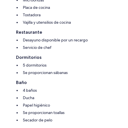
Microondas
Hemos encontrado que esto funciona bien cuando se han quedado
amigos y también otros parientes.
Placa de cocina
Tostadora
¡Esperamos darle la bienvenida a Brogan Villa!
Vajilla y utensilios de cocina
Restaurante
Desayuno disponible por un recargo
Servicio de chef
Dormitorios
5 dormitorios
Se proporcionan sábanas
Baño
4 baños
Ducha
Papel higiénico
Se proporcionan toallas
Secador de pelo