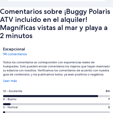
Comentarios sobre ¡Buggy Polaris
ATV incluido en el alquiler!
Magníficas vistas al mar y playa a
2 minutos
Comentarios
Excepcional
94 comentarios
Todos los comentarios se corresponden con experiencias reales de
huéspedes. Solo pueden enviar comentarios los viajeros que hayan reservado
su estancia con nosotros. Verificamos los comentarios de acuerdo con nuestra
guía de contenidos, y los publicamos todos, ya sean positivos o negativos.
Se
Leer más
abre
en
84
10 - Excelente
84
una
comentarios
ventana
7
8 - Bueno
7
de
nueva
comentarios
un
2
6 - Normal
2
de
total
comentarios