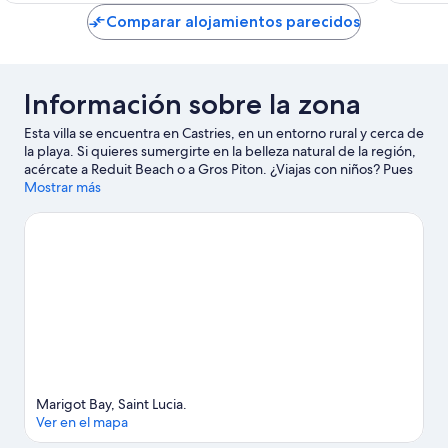
más
49 come
Comparar alojamientos parecidos
bajo
a
partir
de
Información sobre la zona
parejas!
Marigot
Esta villa se encuentra en Castries, en un entorno rural y cerca de
Bay
la playa. Si quieres sumergirte en la belleza natural de la región,
acércate a Reduit Beach o a Gros Piton. ¿Viajas con niños? Pues
llévalos a Vendor’s Arcade y, si te apetece disfrutar de un evento
Mostrar más
especial, consulta el calendario de Campo de críquet Daren
Sammy. Descubre todas las actividades acuáticas que podrás
hacer en la zona, como submarinismo o esnórquel; además,
tendrás ocasión de disfrutar de la naturaleza al aire libre con
opciones tan variadas como las rutas a pie o en bicicleta o la
escalada.
Ver guía de viaje de Castries
Ver más villas en Castries
Marigot Bay, Saint Lucia.
Ver en el mapa