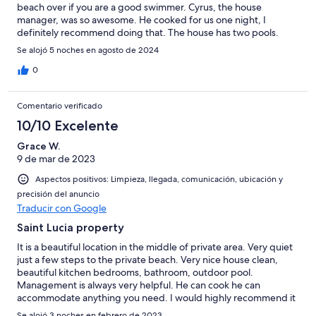
beach over if you are a good swimmer. Cyrus, the house
manager, was so awesome. He cooked for us one night, I
definitely recommend doing that. The house has two pools.
Would stay again!
Se alojó 5 noches en agosto de 2024
0
Comentario verificado
10/10 Excelente
Grace W.
9 de mar de 2023
Aspectos positivos: Limpieza, llegada, comunicación, ubicación y
precisión del anuncio
Traducir con Google
Saint Lucia property
It is a beautiful location in the middle of private area. Very quiet
just a few steps to the private beach. Very nice house clean,
beautiful kitchen bedrooms, bathroom, outdoor pool.
Management is always very helpful. He can cook he can
accommodate anything you need. I would highly recommend it
for everybody.
Se alojó 3 noches en febrero de 2023