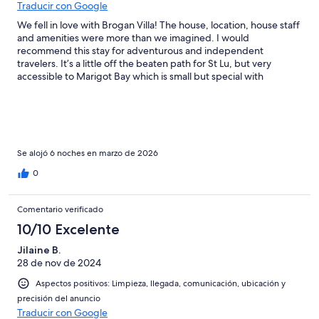
Traducir con Google
We fell in love with Brogan Villa! The house, location, house staff
and amenities were more than we imagined. I would
recommend this stay for adventurous and independent
travelers. It’s a little off the beaten path for St Lu, but very
accessible to Marigot Bay which is small but special with
everything you need (except for a bank or grocery store- 20
minutes drive away). The private cove at the bottom of the hill
was secluded and special. On the weekends Ian will catch fresh
fish for you and cook up dinner on the beach, it was amazing!
Natalie the house keeper, Zarius and Nigel the managers were
helpful and attentive. We had fun driving the atv- can’t believe
Se alojó 6 noches en marzo de 2026
it’s included in the house. WiFi great. Bed’s comfy. Hardly any
0
bugs at all. This is a developing country so keep that in mind.
The power can go out, water pressure is iffy but reliable.Debbie
our host was helpful and answered all questions. Our group
Comentario verificado
loved the vacation and we would return!!! One Love St Lu!!
10/10 Excelente
Jilaine B.
28 de nov de 2024
Aspectos positivos: Limpieza, llegada, comunicación, ubicación y
precisión del anuncio
Traducir con Google