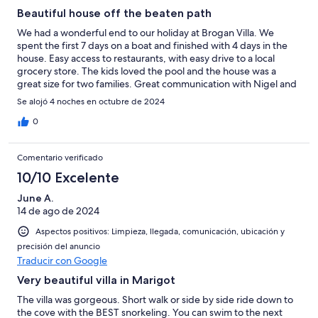
Beautiful house off the beaten path
We had a wonderful end to our holiday at Brogan Villa. We
spent the first 7 days on a boat and finished with 4 days in the
house. Easy access to restaurants, with easy drive to a local
grocery store. The kids loved the pool and the house was a
great size for two families. Great communication with Nigel and
Debbie. We would definitely recommend this house for your
Se alojó 4 noches en octubre de 2024
vacation here.
0
Comentario verificado
10/10 Excelente
June A.
14 de ago de 2024
Aspectos positivos: Limpieza, llegada, comunicación, ubicación y
precisión del anuncio
Traducir con Google
Very beautiful villa in Marigot
The villa was gorgeous. Short walk or side by side ride down to
the cove with the BEST snorkeling. You can swim to the next