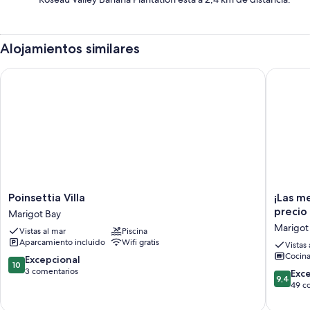
Alojamientos similares
Poinsettia Villa
¡Las mejo
Poinsettia
¡Las
Poinsettia Villa
¡Las me
Villa
mejores
precio 
Marigot Bay
Marigot
vistas
Marigot
Vistas al mar
Piscina
Bay
de
Aparcamiento incluido
Wifi gratis
la
Vistas
Cocin
bahía
10.0
Excepcional
10
de
sobre
3 comentarios
9.4
Exc
9,4
Marigot
10,
sobre
49 c
¡El
Excepcional,
10,
precio
3 comentarios
Excepcio