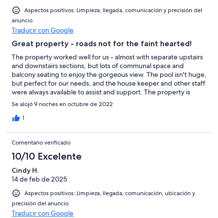
Aspectos positivos: Limpieza, llegada, comunicación y precisión del
anuncio
Traducir con Google
Great property - roads not for the faint hearted!
The property worked well for us - almost with separate upstairs
and downstairs sections, but lots of communal space and
balcony seating to enjoy the gorgeous view. The pool isn't huge,
but perfect for our needs, and the house keeper and other staff
were always available to assist and support. The property is
definitely more remote than some, so take this into account as
Se alojó 9 noches en octubre de 2022
you plan!
1
Comentario verificado
10/10 Excelente
Cindy H.
14 de feb de 2025
Aspectos positivos: Limpieza, llegada, comunicación, ubicación y
precisión del anuncio
Traducir con Google