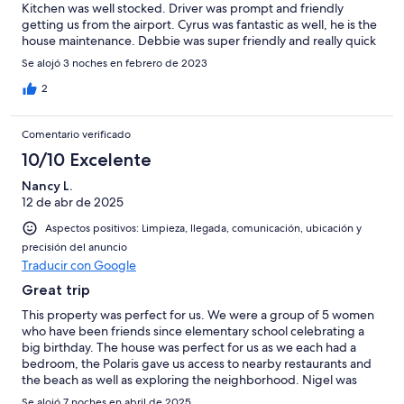
Kitchen was well stocked. Driver was prompt and friendly
getting us from the airport. Cyrus was fantastic as well, he is the
house maintenance. Debbie was super friendly and really quick
for communicating any questions. We will absolutely stay again
Se alojó 3 noches en febrero de 2023
someday!!!
2
Comentario verificado
10/10 Excelente
Nancy L.
12 de abr de 2025
Aspectos positivos: Limpieza, llegada, comunicación, ubicación y
precisión del anuncio
Traducir con Google
Great trip
This property was perfect for us. We were a group of 5 women
who have been friends since elementary school celebrating a
big birthday. The house was perfect for us as we each had a
bedroom, the Polaris gave us access to nearby restaurants and
the beach as well as exploring the neighborhood. Nigel was
wonderful driving us when we we needed to go to the grocery
Se alojó 7 noches en abril de 2025