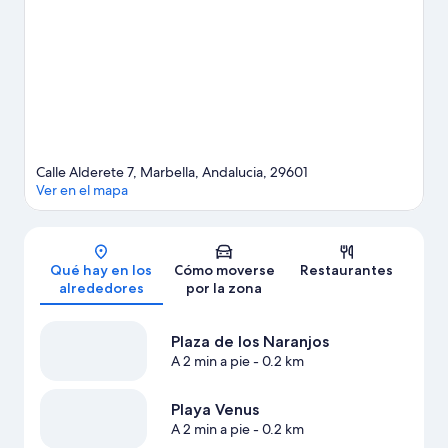
de una noche diferente, apunta: Auditorio de Marbella y
Auditorio de Marbella.
Ver guía de viaje de Marbella
Calle Alderete 7, Marbella, Andalucia, 29601
Ver en el mapa
Mapa
Qué hay en los
Cómo moverse
Restaurantes
alrededores
por la zona
Plaza de los Naranjos
A 2 min a pie
- 0.2 km
Playa Venus
A 2 min a pie
- 0.2 km