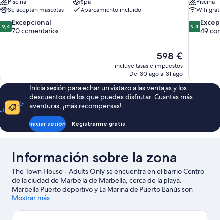
Piscina
Spa
Piscina
Se aceptan mascotas
Aparcamiento incluido
Wifi grat
9.4
9.4
Excepcional
Excep
9,4
9,4
sobre
sobre
70 comentarios
49 co
10,
10,
Excepcional,
Excepcion
El
598 €
70 comentarios
49 coment
precio
incluye tasas e impuestos
actual
Del 30 ago al 31 ago
es
Inicia sesión para echar un vistazo a las ventajas y los
de
descuentos de los que puedes disfrutar. Cuantas más
598 €
aventuras, ¡más recompensas!
Iniciar sesión
Registrarme gratis
Información sobre la zona
The Town House - Adults Only se encuentra en el barrio Centro
de la ciudad de Marbella de Marbella, cerca de la playa.
Marbella Puerto deportivo y La Marina de Puerto Banús son
excelentes opciones para los que buscan unas vacaciones
Mostrar más
activas, pero si prefieres sumergirte en la naturaleza, Playa
Puerto Banús y Nikki Beach son lo que necesitas. Para disfrutar