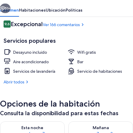
-
erior
Siguiente
Adults
51+
Resumen
Habitaciones
Ubicación
Políticas
Only
Comentarios
Excepcional
9,6
Ver 166 comentarios
9,6 de 10
Servicios populares
Desayuno incluido
Wifi gratis
Aire acondicionado
Bar
Servicios de lavandería
Servicio de habitaciones
Terraza o patio
Abrir todos
Opciones de la habitación
Consulta la disponibilidad para estas fechas
Consulta la disponibilidad para esta noche, ago 6 - ago 7
Consulta la disponibilidad pa
Esta noche
Mañana