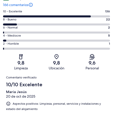
166 comentarios
136
10 - Excelente
136
comentarios
22
8 - Bueno
22
de
comentarios
un
2
6 - Normal
2
de
total
comentarios
un
5
4 - Mediocre
5
de
de
total
comentarios
166
un
1
2 - Horrible
1
de
de
con
total
comentarios
166
un
una
de
de
con
total
puntuación
166
un
una
de
9,8
9,8
9,6
de
con
total
puntuación
166
Limpieza
Ubicación
Personal
10
una
de
de
con
Comentarios
-
puntuación
166
8
Comentario verificado
una
Excelente
de
con
-
puntuación
10/10 Excelente
6
una
Bueno
de
-
puntuación
María Jesús
4
Normal
20 de oct de 2025
de
-
2
Aspectos positivos: Limpieza, personal, servicios y instalaciones y
Mediocre
-
estado del alojamiento
Horrible