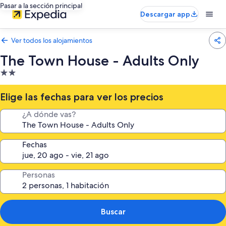
Pasar a la sección principal
Descargar app
Ver todos los alojamientos
The Town House - Adults Only
Alojamiento
de
2.0 estrellas
Elige las fechas para ver los precios
¿A dónde vas?
Fechas
Personas
Buscar