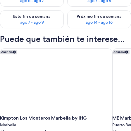
ago 6 - ago 7
ago 7 - ago 8
Consulta la disponibilidad para este fin de semana, ago 7 - ag
Consulta la disponibilidad par
Este fin de semana
Próximo fin de semana
ago 7 - ago 9
ago 14 - ago 16
Puede que también te interese...
Kimpton Los Monteros Marbella by IHG
ME Marbe
Anuncio
Anuncio
Kimpton Los Monteros Marbella by IHG
ME Marb
Marbella
Puerto Ba