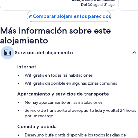
actual
Del 30 ago al 31 ago
350 com
Balcones, hervidores eléctricos y calefacción
es
de
Comparar alojamientos parecidos
129 €
Más información sobre este
alojamiento
Servicios del alojamiento
Internet
Wifi gratis en todas las habitaciones
Wifi gratis disponible en algunas zonas comunes
Aparcamiento y servicios de transporte
No hay aparcamiento en las instalaciones
Servicio de transporte al aeropuerto (ida y vuelta) 24 horas
por un recargo
Comida y bebida
Desayuno bufé gratis disponible los todos los días de