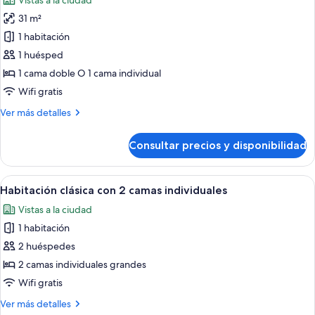
Vistas a la ciudad
individual,
las
individuales
1
31 m²
fotos
cama
de
1 habitación
doble
Habitación
o
1 huésped
2
Premium
1 cama doble O 1 cama individual
individuales
doble
Wifi gratis
de
Más
Ver más detalles
uso
detalles
individual
de
Consultar precios y disponibilidad
Habitación
Premium
doble
Abrir
Una habitación de hotel moderna con u
2
de
Habitación clásica con 2 camas individuales
todas
uso
Vistas a la ciudad
individual
las
1 habitación
fotos
de
2 huéspedes
Habitación
2 camas individuales grandes
clásica
Wifi gratis
con
Más
Ver más detalles
2