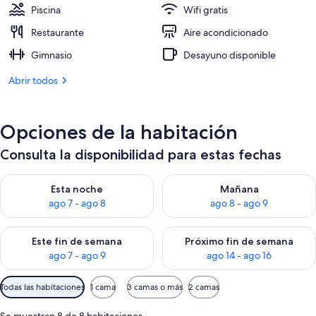
260 €
Piscina
Wifi gratis
Restaurante
Aire acondicionado
Gimnasio
Desayuno disponible
Abrir todos
Opciones de la habitación
Consulta la disponibilidad para estas fechas
Consulta la disponibilidad para esta noche, ago 7 - ago 8
Consulta la disponibilidad pa
Esta noche
Mañana
ago 7 - ago 8
ago 8 - ago 9
Consulta la disponibilidad para este fin de semana, ago 7 - ag
Consulta la disponibilidad par
Este fin de semana
Próximo fin de semana
ago 7 - ago 9
ago 14 - ago 16
Filtros
Todas las habitaciones
1 cama
3 camas o más
2 camas
disponibles
para