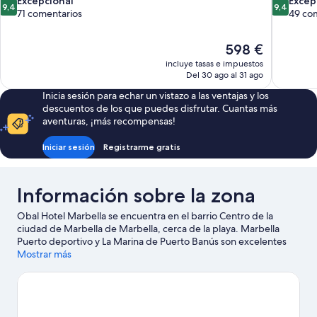
9.4
9.4
Excepcional
Excep
9,4
9,4
sobre
sobre
71 comentarios
49 co
10,
10,
Excepcional,
Excepcion
El
598 €
71 comentarios
49 coment
precio
incluye tasas e impuestos
actual
Del 30 ago al 31 ago
es
Inicia sesión para echar un vistazo a las ventajas y los
de
descuentos de los que puedes disfrutar. Cuantas más
598 €
aventuras, ¡más recompensas!
Iniciar sesión
Registrarme gratis
Información sobre la zona
Obal Hotel Marbella se encuentra en el barrio Centro de la
ciudad de Marbella de Marbella, cerca de la playa. Marbella
Puerto deportivo y La Marina de Puerto Banús son excelentes
opciones para los que buscan unas vacaciones activas, pero si
Mostrar más
prefieres sumergirte en la naturaleza, Playas de la Provincia de
Málaga y Playa Puerto Banús son lo que necesitas. ¿Te apetece
disfrutar de un evento especial? Puedes consultar el calendario
de Atenas o Club de Tenis Puente Romano. Te encantará