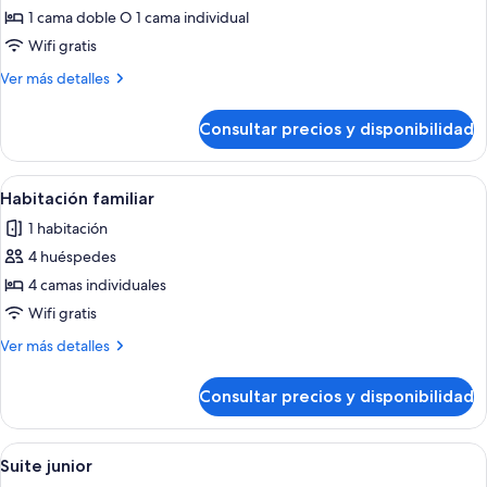
Premium
1 cama doble O 1 cama individual
doble
Wifi gratis
Más
Ver más detalles
detalles
de
Consultar precios y disponibilidad
Habitación
Premium
doble
Abrir
Una habitación de hotel moderna con do
5
Habitación familiar
todas
1 habitación
las
4 huéspedes
fotos
de
4 camas individuales
Habitación
Wifi gratis
familiar
Más
Ver más detalles
detalles
de
Consultar precios y disponibilidad
Habitación
familiar
Abrir
Una habitación de hotel moderna con 
5
Suite junior
todas