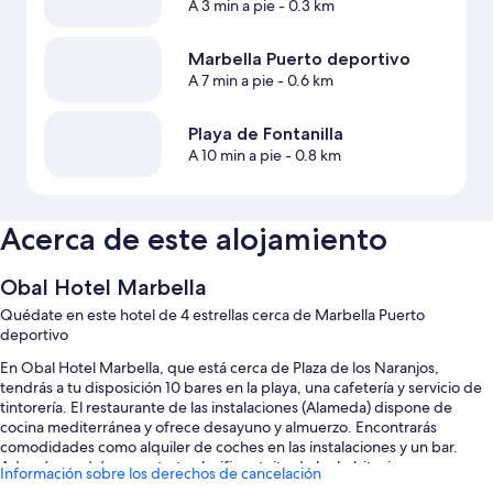
A 3 min a pie
- 0.3 km
Marbella Puerto deportivo
A 7 min a pie
- 0.6 km
Playa de Fontanilla
A 10 min a pie
- 0.8 km
Acerca de este alojamiento
Obal Hotel Marbella
Quédate en este hotel de 4 estrellas cerca de Marbella Puerto
deportivo
En Obal Hotel Marbella, que está cerca de Plaza de los Naranjos,
tendrás a tu disposición 10 bares en la playa, una cafetería y servicio de
tintorería. El restaurante de las instalaciones (Alameda) dispone de
cocina mediterránea y ofrece desayuno y almuerzo. Encontrarás
comodidades como alquiler de coches en las instalaciones y un bar.
Además, podrás conectarte al wifi gratuito de las habitaciones.
Información sobre los derechos de cancelación