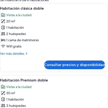
Se muestran 8 de 8 habitaciones
las
Abrir
Un dormitorio moderno con una cama,
7
Habitación clásica doble
habitaciones
todas
Vistas a la ciudad
las
20 m²
fotos
de
1 habitación
Habitación
2 huéspedes
clásica
1 cama de matrimonio
doble
Wifi gratis
Más
Ver más detalles
detalles
de
Consultar precios y disponibilidad
Habitación
clásica
doble
Abrir
Ropa de cama de alta calidad, minibar, 
6
Habitación Premium doble
todas
Vistas a la ciudad
las
30 m²
fotos
de
1 habitación
Habitación
3 huéspedes