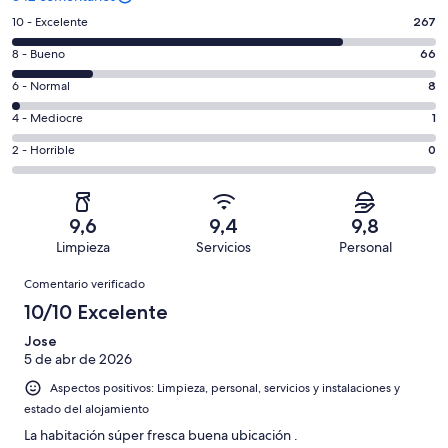
267
10 - Excelente
267
comentarios
66
8 - Bueno
66
de
comentarios
un
8
6 - Normal
8
de
total
comentarios
un
1
4 - Mediocre
1
de
de
total
comentarios
342
un
0
2 - Horrible
0
de
de
con
total
comentarios
342
un
una
de
de
con
total
puntuación
342
un
una
de
9,6
9,4
9,8
de
con
total
puntuación
342
Limpieza
Servicios
Personal
10
una
de
de
con
Comentarios
-
puntuación
342
8
Comentario verificado
una
Excelente
de
con
-
puntuación
10/10 Excelente
6
una
Bueno
de
-
puntuación
Jose
4
Normal
5 de abr de 2026
de
-
2
Aspectos positivos: Limpieza, personal, servicios y instalaciones y
Mediocre
-
estado del alojamiento
Horrible
La habitación súper fresca buena ubicación .