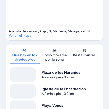
explorar la zona y vivir aventuras en el agua con tu opción
favorita (¿qué tal vela?). También puedes animarte a probar
actividades como el golf.
Ver guía de viaje de Marbella
Avenida de Ramon y Cajal, 3, Marbella, Malaga, 29601
Ver en el mapa
Mapa
Qué hay en los
Cómo moverse
Restaurantes
alrededores
por la zona
Plaza de los Naranjos
A 2 min a pie
- 0.2 km
Iglesia de la Encarnación
A 2 min a pie
- 0.2 km
Playa Venus