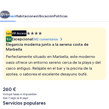
Marbella
erior
Siguiente
78+
Resumen
Habitaciones
Ubicación
Políticas
Alojamiento
Lujo
VIP Access
de
Excepcional
342 comentarios
9,6
4.0 estrellas
Elegancia moderna junto a la serena costa de
Marbella
Perfectamente situado en Marbella, este moderno
oasis ofrece un entorno sereno cerca de la playa y del
Una piscina al aire libre de temporada
casco antiguo. Relájate en el bar y la piscina de la
azotea, o saborea el excelente desayuno bufé.
El
260 €
precio
incluye tasas e impuestos
actual
Del 7 sept al 8 sept
es
Servicios populares
de