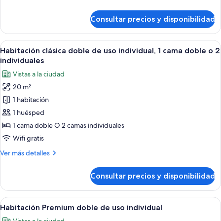
detalles
de
Consultar precios y disponibilidad
Habitación,
habitaciones
comunicadas
Abrir
Una habitación de hotel moderna con
3
Habitación clásica doble de uso individual, 1 cama doble o 2
todas
individuales
las
Vistas a la ciudad
fotos
20 m²
de
1 habitación
Habitación
clásica
1 huésped
doble
1 cama doble O 2 camas individuales
de
Wifi gratis
uso
Más
Ver más detalles
individual,
detalles
1
de
Consultar precios y disponibilidad
Habitación
cama
clásica
doble
doble
Abrir
Ropa de cama de alta calidad, minibar, 
o
7
de
Habitación Premium doble de uso individual
todas
2
uso