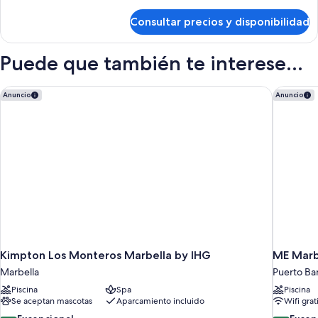
detalles
camas
de
Consultar precios y disponibilidad
Habitación
individuales
clásica
con
Puede que también te interese...
2
camas
individuales
Kimpton Los Monteros Marbella by IHG
ME Marbe
Anuncio
Anuncio
Kimpton Los Monteros Marbella by IHG
ME Marb
Marbella
Puerto Ba
Piscina
Spa
Piscina
Se aceptan mascotas
Aparcamiento incluido
Wifi grat