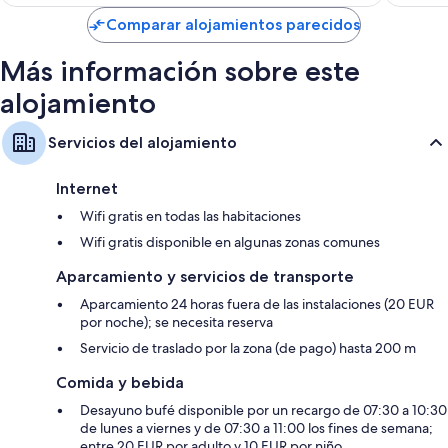
es
de
Comparar alojamientos parecidos
175 €
Más información sobre este
alojamiento
Servicios del alojamiento
Internet
Wifi gratis en todas las habitaciones
Wifi gratis disponible en algunas zonas comunes
Aparcamiento y servicios de transporte
Aparcamiento 24 horas fuera de las instalaciones (20 EUR
por noche); se necesita reserva
Servicio de traslado por la zona (de pago) hasta 200 m
Comida y bebida
Desayuno bufé disponible por un recargo de 07:30 a 10:30
de lunes a viernes y de 07:30 a 11:00 los fines de semana;
entre 20 EUR por adulto y 10 EUR por niño