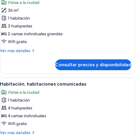
Vistas a la ciudad
las
36 m²
fotos
de
1 habitación
Suite
3 huéspedes
junior
2 camas individuales grandes
Wifi gratis
Más
Ver más detalles
detalles
de
Consultar precios y disponibilidad
Suite
junior
Abrir
Una habitación de hotel moderna con
4
Habitación, habitaciones comunicadas
todas
Vistas a la ciudad
las
1 habitación
fotos
de
4 huéspedes
Habitación,
4 camas individuales
habitaciones
Wifi gratis
comunicadas
Más
Ver más detalles