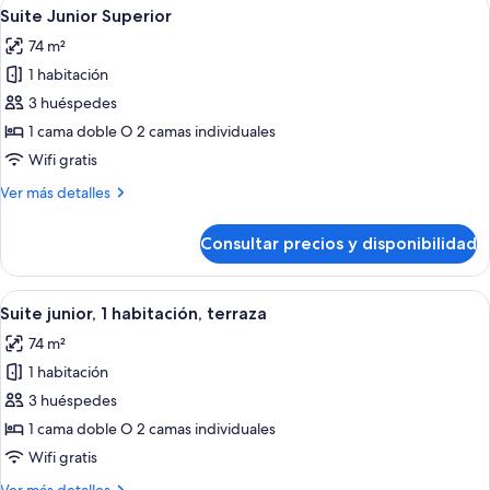
Abrir
Un balcón con sillas de mimbre, una me
13
1
Suite Junior Superior
todas
habitación,
74 m²
terraza
las
1 habitación
fotos
de
3 huéspedes
Suite
1 cama doble O 2 camas individuales
Junior
Wifi gratis
Superior
Más
Ver más detalles
detalles
de
Consultar precios y disponibilidad
Suite
Junior
Superior
Abrir
Una sala de estar moderna con un sofá
12
Suite junior, 1 habitación, terraza
todas
74 m²
las
1 habitación
fotos
de
3 huéspedes
Suite
1 cama doble O 2 camas individuales
junior,
Wifi gratis
1
Más