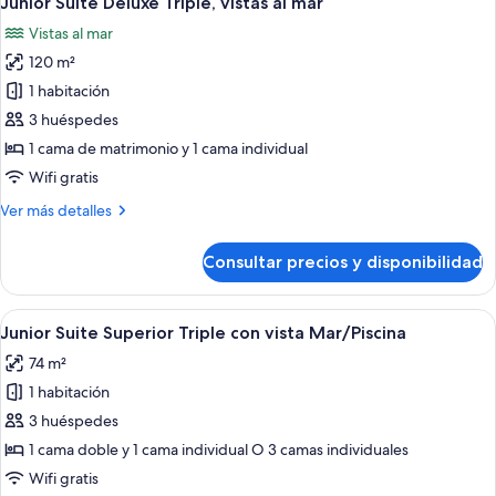
Junior Suite Deluxe Triple, vistas al mar
todas
terraza
Vistas al mar
(Triple)
las
120 m²
fotos
de
1 habitación
Junior
3 huéspedes
Suite
1 cama de matrimonio y 1 cama individual
Deluxe
Wifi gratis
Triple,
Más
Ver más detalles
vistas
detalles
al
de
Consultar precios y disponibilidad
mar
Junior
Suite
Deluxe
Abrir
Un balcón con sillas de mimbre, una me
12
Triple,
Junior Suite Superior Triple con vista Mar/Piscina
todas
vistas
74 m²
al
las
mar
1 habitación
fotos
de
3 huéspedes
Junior
1 cama doble y 1 cama individual O 3 camas individuales
Suite
Wifi gratis