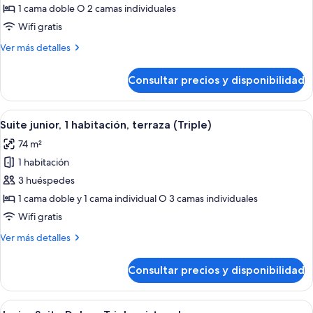
Habitación
1 cama doble O 2 camas individuales
económica
Wifi gratis
doble,
Más
Ver más detalles
terraza
detalles
de
Consultar precios y disponibilidad
Habitación
económica
doble,
Abrir
Una sala de estar moderna con un sofá
9
terraza
Suite junior, 1 habitación, terraza (Triple)
todas
74 m²
las
1 habitación
fotos
de
3 huéspedes
Suite
1 cama doble y 1 cama individual O 3 camas individuales
junior,
Wifi gratis
1
Más
Ver más detalles
habitación,
detalles
terraza
de
Consultar precios y disponibilidad
Suite
(Triple)
junior,
1
Abrir
Una cama bien hecha con sábanas bla
6
habitación,