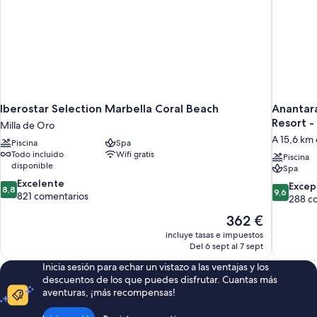
Iberostar Selection Marbella Coral Beach
Anantara
Resort -
Milla de Oro
A 15,6 km
Piscina
Spa
Todo incluido
Wifi gratis
Piscina
disponible
Spa
8.8
Excelente
9.6
Excep
8,8
9,6
sobre
821 comentarios
sobre
288 c
10,
10,
El
362 €
Excelente,
Excepcion
precio
821 comentarios
incluye tasas e impuestos
288 comen
actual
Del 6 sept al 7 sept
es
Inicia sesión para echar un vistazo a las ventajas y los
de
descuentos de los que puedes disfrutar. Cuantas más
362 €
aventuras, ¡más recompensas!