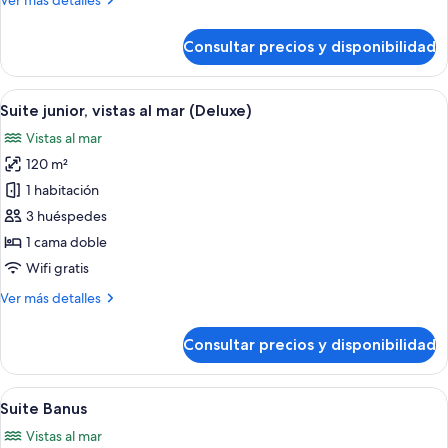
Ver más detalles
habitación,
detalles
terraza
de
Consultar precios y disponibilidad
Suite
junior,
1
Abrir
Un balcón con sillones blancos, una me
22
habitación,
Suite junior, vistas al mar (Deluxe)
todas
terraza
Vistas al mar
las
120 m²
fotos
de
1 habitación
Suite
3 huéspedes
junior,
1 cama doble
vistas
Wifi gratis
al
Más
Ver más detalles
mar
detalles
(Deluxe)
de
Consultar precios y disponibilidad
Suite
junior,
vistas
Abrir
Una habitación con un ventanal grande
14
al
Suite Banus
todas
mar
Vistas al mar
(Deluxe)
las