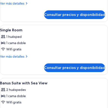
Superior
Más
Ver más detalles
Triple
detalles
con
de
Consultar precios y disponibilidad
Junior
vista
Suite
Mar/Piscina
Superior
Abrir
Sábanas de algodón egipcio y ropa de
8
Triple
Single Room
todas
con
1 huésped
vista
las
Mar/Piscina
1 cama doble
fotos
de
Wifi gratis
Single
Más
Ver más detalles
Room
detalles
de
Consultar precios y disponibilidad
Single
Room
Abrir
Sábanas de algodón egipcio y ropa de
14
Banus Suite with Sea View
todas
2 huéspedes
las
1 cama doble
fotos
de
Wifi gratis