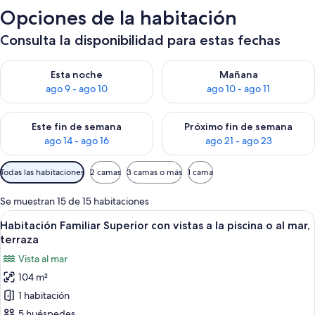
Opciones de la habitación
Consulta la disponibilidad para estas fechas
Consulta la disponibilidad para esta noche, ago 9 - ago 10
Consulta la disponibilidad par
Esta noche
Mañana
ago 9 - ago 10
ago 10 - ago 11
Consulta la disponibilidad para este fin de semana, ago 14 - a
Consulta la disponibilidad par
Este fin de semana
Próximo fin de semana
ago 14 - ago 16
ago 21 - ago 23
Filtros
Todas las habitaciones
2 camas
3 camas o más
1 cama
disponibles
para
Se muestran 15 de 15 habitaciones
las
Abrir
Zona de piscina de hotel con sillones d
16
Habitación Familiar Superior con vistas a la piscina o al mar,
habitaciones
todas
terraza
las
Vista al mar
fotos
104 m²
de
1 habitación
Habitación
Familiar
5 huéspedes