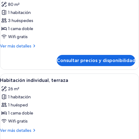
80 m²
fotos
de
1 habitación
Suite
3 huéspedes
Banus
1 cama doble
Wifi gratis
Más
Ver más detalles
detalles
de
Consultar precios y disponibilidad
Suite
Banus
Abrir
Habitación de hotel con una cama grand
8
Habitación individual, terraza
todas
26 m²
las
1 habitación
fotos
de
1 huésped
Habitación
1 cama doble
individual,
Wifi gratis
terraza
Más
Ver más detalles
detalles