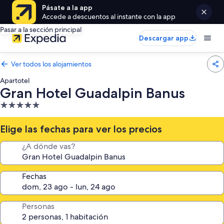
Pásate a la app
Accede a descuentos al instante con la app
Pasar a la sección principal
Descargar app
Ver todos los alojamientos
Apartotel
Gran Hotel Guadalpin Banus
Alojamiento
de
5.0 estrellas
Elige las fechas para ver los precios
¿A dónde vas?
Fechas
Personas