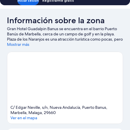
Iniciar sesión
Registrarme gratis
Información sobre la zona
Gran Hotel Guadalpin Banus se encuentra en el barrio Puerto
Banús de Marbella, cerca de un campo de golf y en la playa.
Plaza de los Naranjos es una atracción turística como pocas, pero
si buscas unas vacaciones activas, acércate a La Marina de
Mostrar más
Puerto Banús o Real Club de Golf Las Brisas. No olvides visitar
Parque temático Selwo Aventura: ¡te encantará! Descubre todas
las actividades acuáticas que podrás hacer en la zona, como
paseos en moto de agua o submarinismo; además, tendrás
ocasión de disfrutar de la naturaleza al aire libre con opciones
tan variadas como las rutas a pie o en bicicleta o la equitación.
Ver guía de viaje de Marbella
Ver más apartoteles en Marbella
C/ Edgar Neville, s/n, Nueva Andalucía, Puerto Banus,
Marbella, Malaga, 29660
Ver en el mapa
Mapa