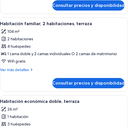
de
Consultar precios y disponibilidad
Habitación
individual,
terraza
Abrir
Una habitación de hotel con una cama g
10
Habitación familiar, 2 habitaciones, terraza
todas
104 m²
las
2 habitaciones
fotos
de
4 huéspedes
Habitación
1 cama doble y 2 camas individuales O 2 camas de matrimonio
familiar,
Wifi gratis
2
Más
Ver más detalles
habitaciones,
detalles
terraza
de
Consultar precios y disponibilidad
Habitación
familiar,
2
Abrir
Una habitación con una mesa de vidrio
6
habitaciones,
Habitación económica doble, terraza
todas
terraza
26 m²
las
1 habitación
fotos
de
3 huéspedes