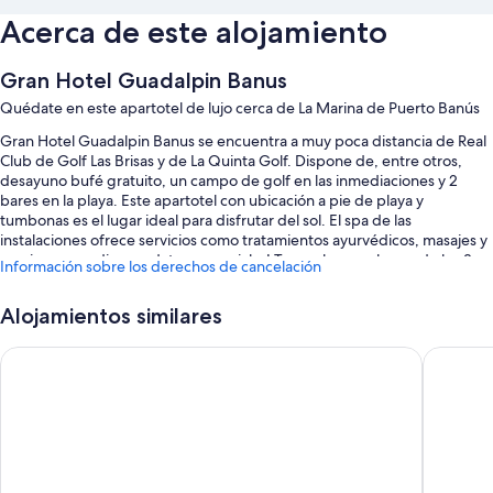
Acerca de este alojamiento
Gran Hotel Guadalpin Banus
Quédate en este apartotel de lujo cerca de La Marina de Puerto Banús
Gran Hotel Guadalpin Banus se encuentra a muy poca distancia de Real
Club de Golf Las Brisas y de La Quinta Golf. Dispone de, entre otros,
desayuno bufé gratuito, un campo de golf en las inmediaciones y 2
bares en la playa. Este apartotel con ubicación a pie de playa y
tumbonas es el lugar ideal para disfrutar del sol. El spa de las
instalaciones ofrece servicios como tratamientos ayurvédicos, masajes y
manicura y pedicura, ¡date un capricho! Toma algo en alguno de los 3
Información sobre los derechos de cancelación
restaurantes del alojamiento. Disfruta del centro de bienestar abierto las
24 horas y de otras actividades como, por ejemplo, ciclismo de
Alojamientos similares
montaña. Conéctate al wifi gratuito de las habitaciones, que tiene una
velocidad de 25 Mbps o más. Además, tendrás comodidades como un
Hard Rock Hotel Marbella – Puerto Banús
Don Carl
bar junto a la piscina y un detalle de bienvenida diario.
Aquí tienes otros servicios:
Una piscina al aire libre y una piscina infantil, con tumbonas
Servicio de limusina o coche con chófer, bicicletas de alquiler y
servicio de registro de salida exprés