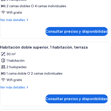
Superior
2 camas dobles O 4 camas individuales
con
Wifi gratis
vistas
Más
Ver más detalles
a
detalles
la
de
Consultar precios y disponibilidad
Habitación
piscina
Familiar
o
Superior
Abrir
Un balcón con vistas al océano, una m
al
9
con
Habitación doble superior, 1 habitación, terraza
todas
mar,
vistas
30 m²
a
las
terraza
la
1 habitación
fotos
piscina
de
2 huéspedes
o
Habitación
al
1 cama doble O 2 camas individuales
mar,
doble
Wifi gratis
terraza
superior,
Más
Ver más detalles
1
detalles
habitación,
de
Consultar precios y disponibilidad
Habitación
terraza
doble
superior,