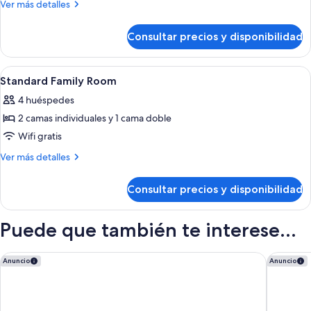
Banus
Más
Ver más detalles
Suite
detalles
de
with
Consultar precios y disponibilidad
Banus
Sea
Suite
View
with
Abrir
Sábanas de algodón egipcio y ropa de
7
Sea
Standard Family Room
todas
View
4 huéspedes
las
2 camas individuales y 1 cama doble
fotos
de
Wifi gratis
Standard
Más
Ver más detalles
Family
detalles
de
Room
Consultar precios y disponibilidad
Standard
Family
Room
Puede que también te interese...
Iberostar Selection Marbella Coral Beach
Anantara
Anuncio
Anuncio