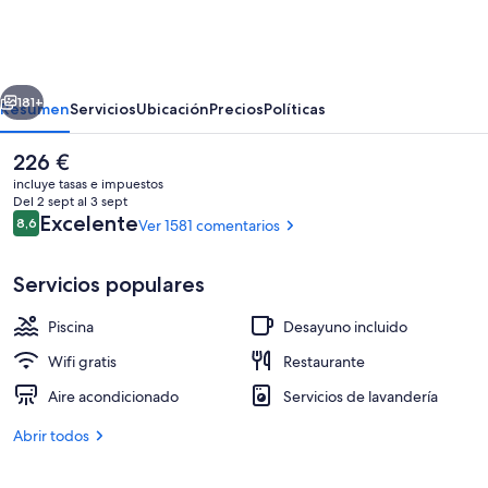
Hotel
Guadalpin
Banus
erior
Siguiente
181+
Resumen
Servicios
Ubicación
Precios
Políticas
El
226 €
precio
incluye tasas e impuestos
actual
Del 2 sept al 3 sept
es
Comentarios
Excelente
8,6
Ver 1581 comentarios
8,6 de 10
de
226 €
Servicios populares
Piscina
Desayuno incluido
Una piscina al aire libre, tumbonas
Wifi gratis
Restaurante
Aire acondicionado
Servicios de lavandería
Abrir todos