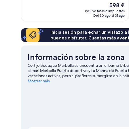
Excepcional,
El
598 €
71 comentarios
precio
incluye tasas e impuestos
actual
Del 30 ago al 31 ago
es
de
598 €
Inicia sesión para echar un vistazo a
puedes disfrutar. Cuantas más aven
Información sobre la zona
Cortijo Boutique Marbella se encuentra en el barrio Urba
al mar. Marbella Puerto deportivo y La Marina de Puerto
vacaciones activas, pero si prefieres sumergirte en la na
Playa de El Pinillo y Bulevar San Pedro Alcántara también
Mostrar más
en el agua con tu actividad favorita: ¿pesca, tal vez?
Ver g