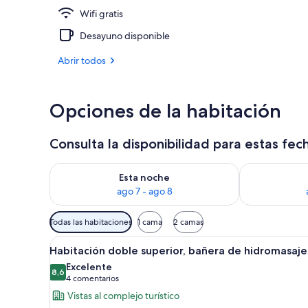
Wifi gratis
Terraza o pat
Desayuno disponible
Abrir todos
Opciones de la habitación
Consulta la disponibilidad para estas fec
Consulta la disponibilidad para esta noche, ago 7 - 
Consulta la d
Esta noche
ago 7 - ago 8
Filtros
Todas las habitaciones
1 cama
2 camas
disponibles
Abrir
Un dormitorio con una cama gr
para
5
Habitación doble superior, bañera de hidromasaje
todas
las
Excelente
las
8,6
habitaciones
8,6 de 10
(4 comentarios)
4 comentarios
fotos
Vistas al complejo turístico
de