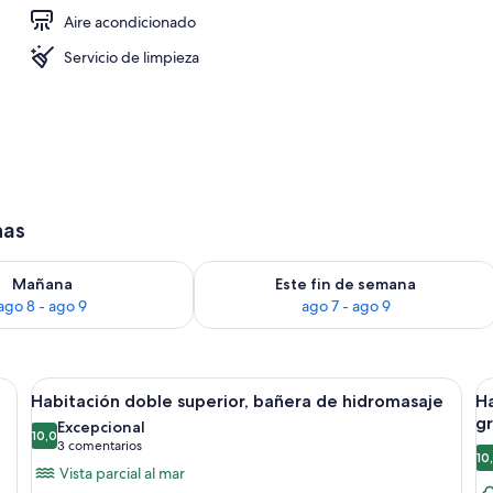
Aire acondicionado
io
Servicio de limpieza
has
ago 8
isponibilidad para mañana, ago 8 - ago 9
Consulta la disponibilidad para este 
Mañana
Este fin de semana
ago 8 - ago 9
ago 7 - ago 9
ande, una ventana y una lámpara en el techo.
Abrir
Una habitación con cama con dosel, un
A
7
Habitación doble superior, bañera de hidromasaje
H
todas
t
g
Excepcional
las
10,0
la
10,0 de 10
(3 comentarios)
3 comentarios
10
fotos
f
Vista parcial al mar
de
d