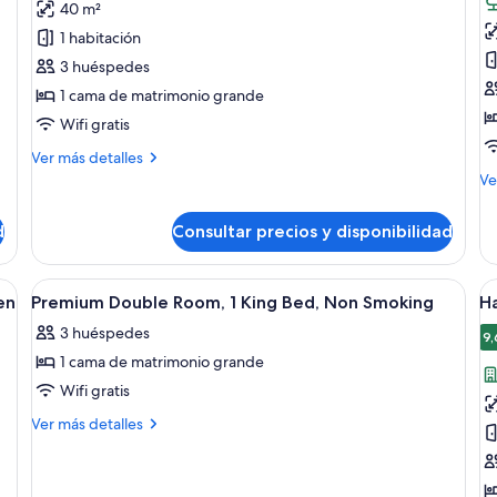
40 m²
Habitación
H
1 habitación
doble
P
3 huéspedes
superior,
d
1 cama de matrimonio grande
bañera
1
de
c
Wifi gratis
hidromasaje
d
Más
Ver más detalles
m
detalles
M
Ve
de
g
de
Habitación
de
n
d
Consultar precios y disponibilidad
doble
Ha
f
superior,
Pr
bañera
do
ande, una araña, un ventanal con una persiana abierta y un cuadro de un c
Abrir
Una habitación con cama con dosel, p
A
de
6
1
en
Premium Double Room, 1 King Bed, Non Smoking
H
todas
t
hidromasaje
ca
3 huéspedes
las
de
la
9,
ma
1 cama de matrimonio grande
fotos
f
gr
de
d
Wifi gratis
no
Premium
H
fu
Más
Ver más detalles
Double
C
detalles
de
Room,
d
Premium
1