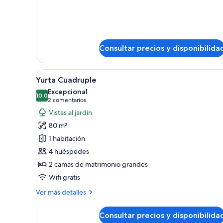
Premium
King
Double
Bed,
Room,
1
Bathtub,
King
Garden
Consultar precios y disponibilida
Bed,
View
Bathtub,
Garden
Abrir
Una habitación amplia y lumi
View
50
Yurta Cuadruple
todas
Excepcional
las
10,0
10,0 de 10
(2 comentarios)
2 comentarios
fotos
Vistas al jardín
de
80 m²
Yurta
1 habitación
Cuadruple
4 huéspedes
2 camas de matrimonio grandes
Wifi gratis
Más
Ver más detalles
detalles
de
Consultar precios y disponibilida
Yurta