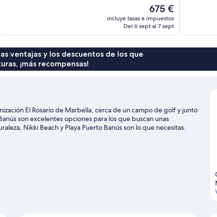
Excepcional,
Excepcional
El
675 €
49 comentarios
110 comenta
precio
incluye tasas e impuestos
actual
Del 6 sept al 7 sept
es
de
675 €
 las ventajas y los descuentos de los que
turas, ¡más recompensas!
nización El Rosario de Marbella, cerca de un campo de golf y junto
 Banús son excelentes opciones para los que buscan unas
turaleza, Nikki Beach y Playa Puerto Banús son lo que necesitas.
 merecen la pena. Te encantará explorar la zona y vivir aventuras
uía de viaje de Marbella