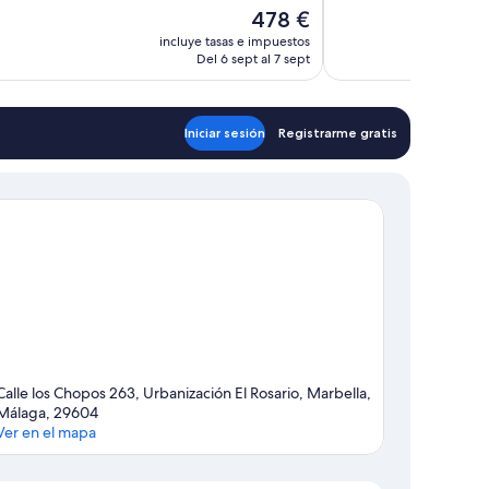
,
El
478 €
Excelente,
rios
precio
735 comentarios
incluye tasas e impuestos
actual
Del 6 sept al 7 sept
es
de
478 €
Iniciar sesión
Registrarme gratis
Calle los Chopos 263, Urbanización El Rosario, Marbella,
Málaga, 29604
Ver en el mapa
Mapa