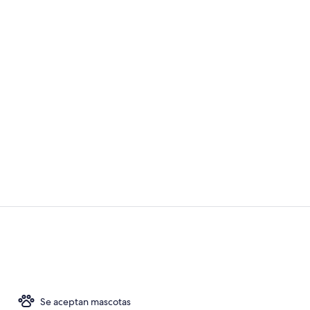
Diseño del ed
Habitación P
Se aceptan mascotas