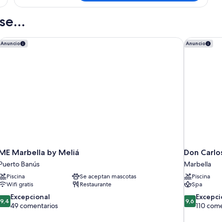
bañera,
1
cama
vistas
e...
de
al
matrimonio
jardín
grande,
ME Marbella by Meliá
Don Carlos
Anuncio
Anuncio
bañera,
vistas
al
jardín
ME Marbella by Meliá
Don Carlo
Puerto Banús
Marbella
Piscina
Se aceptan mascotas
Piscina
Wifi gratis
Restaurante
Spa
9.4
9.6
Excepcional
Excepci
9,4
9,6
sobre
sobre
49 comentarios
110 come
10,
10,