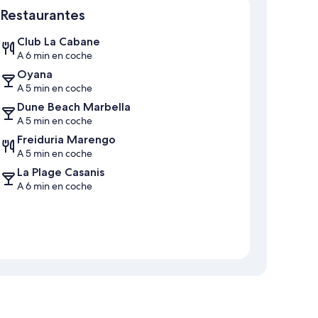
Restaurantes
Club La Cabane
A 6 min en coche
Oyana
A 5 min en coche
Dune Beach Marbella
A 5 min en coche
Freiduria Marengo
A 5 min en coche
La Plage Casanis
A 6 min en coche