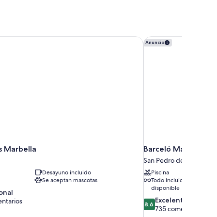
 Marbella
Barceló Marbella
Anuncio
s Marbella
Barceló Marbella
San Pedro de Alcántara
Desayuno incluido
Piscina
Se aceptan mascotas
Todo incluido
disponible
onal
8.6
Excelente
ntarios
8,6
sobre
735 comentarios
10,