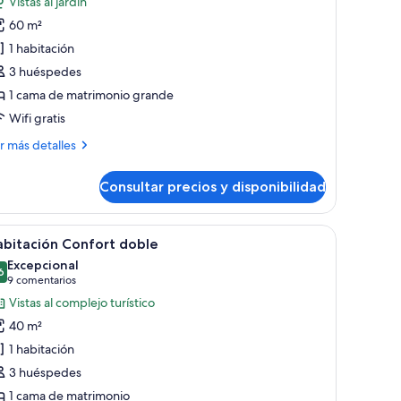
Vistas al jardín
abitación
60 m²
remium
1 habitación
oble,
3 huéspedes
1 cama de matrimonio grande
ama
Wifi gratis
e
atrimonio
ás
r más detalles
rande,
talles
o
Consultar precios y disponibilidad
bitación
umadores
emium
ble,
aballo.
aredes de madera y techo rústico.
brir
Una cama con cabecera de madera, una pared
6
abitación Confort doble
odas
ma
Excepcional
s
6
9,6 de 10
(9 comentarios)
9 comentarios
trimonio
otos
Vistas al complejo turístico
ande,
e
40 m²
abitación
madores
1 habitación
onfort
3 huéspedes
oble
1 cama de matrimonio