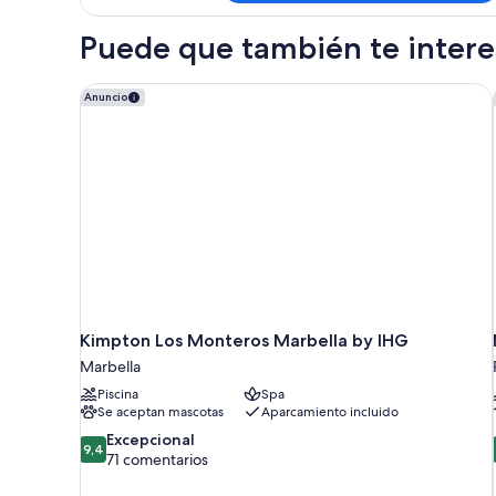
Cuadruple
Puede que también te interes
Kimpton Los Monteros Marbella by IHG
Anuncio
Kimpton Los Monteros Marbella by IHG
Marbella
Piscina
Spa
Se aceptan mascotas
Aparcamiento incluido
9.4
Excepcional
9,4
sobre
71 comentarios
10,