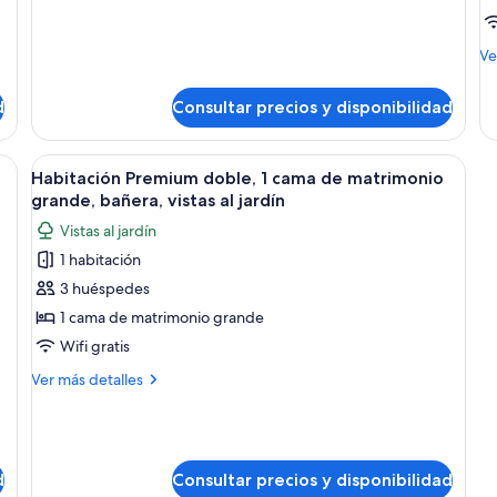
Double
King
Room,
Bed,
1
M
Ve
King
Non
de
Bed,
de
Smoking
Non
d
Consultar precios y disponibilidad
Ha
Smoking
Co
do
nosa con una cama grande, un aparador de madera y una lámpara colgante.
Abrir
Un dormitorio con una cama grande, u
16
Habitación Premium doble, 1 cama de matrimonio
todas
grande, bañera, vistas al jardín
las
Vistas al jardín
fotos
1 habitación
de
3 huéspedes
Habitación
Premium
1 cama de matrimonio grande
doble,
Wifi gratis
1
Más
Ver más detalles
cama
detalles
de
de
Habitación
matrimonio
Premium
grande,
doble,
d
Consultar precios y disponibilidad