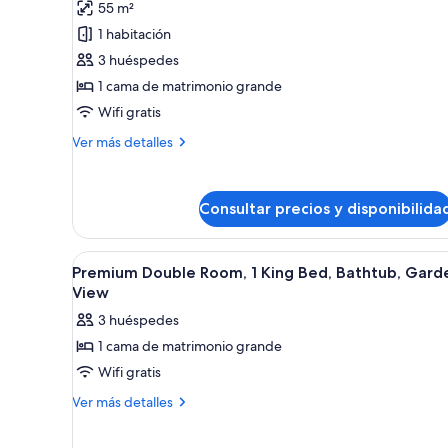
55 m²
Habitación
1 habitación
doble
3 huéspedes
superior,
1 cama de matrimonio grande
bañera
de
Wifi gratis
hidromasaje
Más
Ver más detalles
detalles
de
Habitación
Consultar precios y disponibilida
doble
superior,
bañera
Abrir
Un dormitorio con una cama gr
de
16
Premium Double Room, 1 King Bed, Bathtub, Gard
todas
hidromasaje
View
las
3 huéspedes
fotos
1 cama de matrimonio grande
de
Wifi gratis
Premium
Double
Más
Ver más detalles
detalles
Room,
de
1