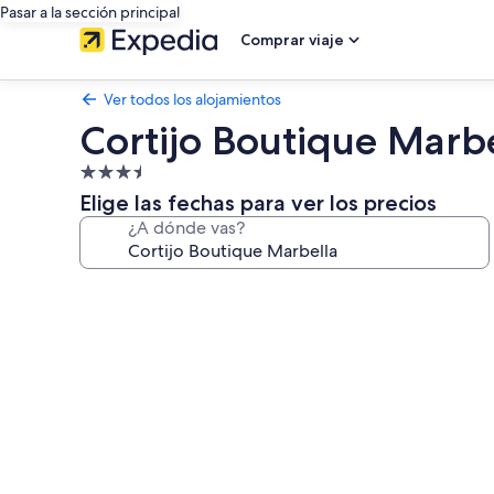
Pasar a la sección principal
Comprar viaje
Ver todos los alojamientos
Cortijo Boutique Marb
Alojamiento
de
Elige las fechas para ver los precios
3.5 estrellas
¿A dónde vas?
Galería
de
imágenes
de
Cortijo
Boutique
Marbella