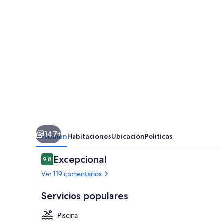
147+
Resumen
Habitaciones
Ubicación
Políticas
Comentarios
Excepcional
9,8
9,8 de 10
Ver 119 comentarios
Servicios populares
Piscina