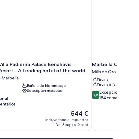
illa Padierna Palace Benahavís
Marbella Club Hotel
esort - A Leading hotel of the world
Milla de Oro
e Marbella
Piscina
Piscina infantil
Bañera de hidromasaje
Se aceptan mascotas
9.8
Excepcional
9,8
sobre
184 comentarios
onal
10,
entarios
Excepcional,
El
544 €
184 comentarios
,
precio
incluye tasas e impuestos
rios
actual
Del 8 sept al 9 sept
es
de