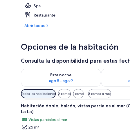
Spa
Vistas al cam
Restaurante
Abrir todos
Opciones de la habitación
Consulta la disponibilidad para estas fec
Consulta la disponibilidad para esta noche, ago 8 - 
Consulta la d
Esta noche
ago 8 - ago 9
Filtros
Todas las habitaciones
2 camas
1 cama
3 camas o más
disponibles
Abrir
Habitación de hotel moderna co
para
9
Habitación doble, balcón, vistas parciales al mar 
todas
las
La La)
las
habitaciones
Vistas parciales al mar
fotos
26 m²
de