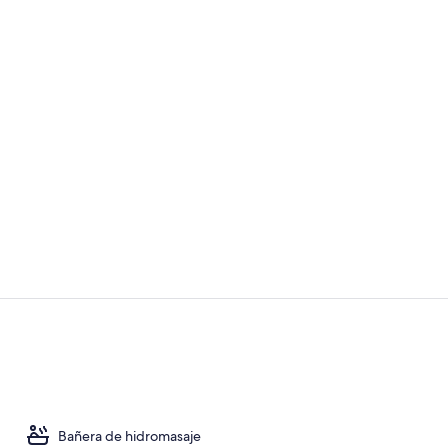
Vídeo hecho 
Restaurante
Bañera de hidromasaje