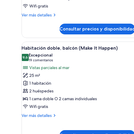
Vita)
Wifi gratis
Más
Ver más detalles
detalles
de
Consultar precios y disponibilida
Habitación
doble,
balcón
Abrir
Habitación de hotel moderna c
6
(Dolce
Habitación doble, balcón (Make It Happen)
todas
Vita)
Excepcional
las
9,6
9,6 de 10
(19 comentarios)
19 comentarios
fotos
Vistas parciales al mar
de
25 m²
Habitación
1 habitación
doble,
2 huéspedes
balcón
1 cama doble O 2 camas individuales
(Make
It
Wifi gratis
Happen)
Más
Ver más detalles
detalles
de
Habitación