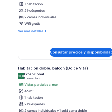
1 habitación
Habitación
doble,
2 huéspedes
balcón,
2 camas individuales
vistas
Wifi gratis
parciales
Más
Ver más detalles
al
detalles
mar
de
Habitación
(Oh
doble,
La
Consultar precios y disponibilida
balcón,
La)
vistas
parciales
Abrir
Una habitación de hotel modern
al
9
Habitación doble, balcón (Dolce Vita)
todas
mar
Excepcional
(Oh
las
10,0
10,0 de 10
(1 comentario)
1 comentario
La
fotos
Vistas parciales al mar
La)
de
46 m²
Habitación
1 habitación
doble,
2 huéspedes
balcón
2 camas individuales y 1 sofá cama doble
(Dolce