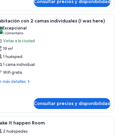
ecret)
Consultar precios y disponibilidad
bitación,
lcón,
tas
 a la ciudad.
armario, un escritorio y una ventana con vistas a edificios.
brir
Un dormitorio con una cama grande, un armario
6
rciales
bitación con 2 camas individuales (I was here)
odas
Excepcional
r
s
,0
10,0 de 10
(1 comentario)
1 comentario
eep
otos
Vistas a la ciudad
e
e
cret)
19 m²
abitación
1 huésped
on
1 cama individual
Wifi gratis
amas
ndividuales
ás
r más detalles
talles
as
bitación
ere)
n
Consultar precios y disponibilidad
mas
caja fuerte y escritorio
brir
Ropa de cama de alta calidad, minibar, caja fue
dividuales
9
ake It happen Room
odas
s
2 huéspedes
s
re)