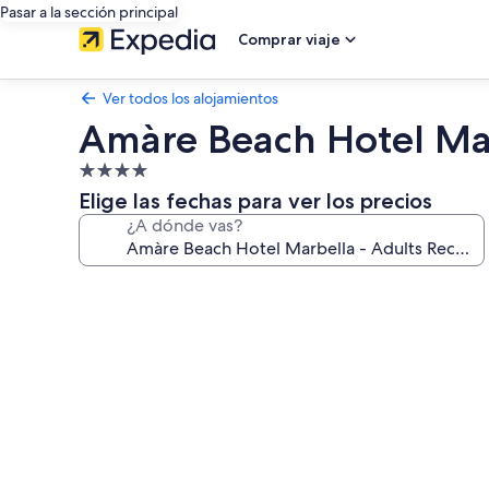
Pasar a la sección principal
Comprar viaje
Ver todos los alojamientos
Amàre Beach Hotel Ma
Alojamiento
de
Elige las fechas para ver los precios
4.0 estrellas
¿A dónde vas?
Galería
de
imágenes
de
Amàre
Beach
Hotel