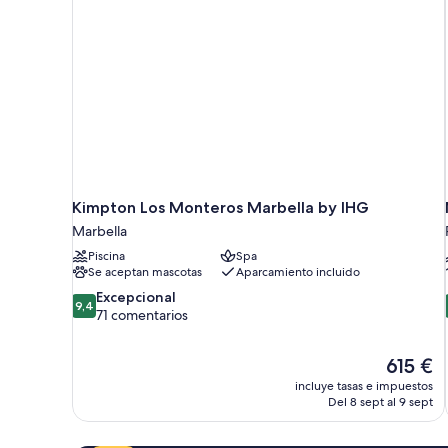
Kimpton Los Monteros Marbella by IHG
Marbella
Piscina
Spa
Se aceptan mascotas
Aparcamiento incluido
9.4
Excepcional
9,4
sobre
71 comentarios
10,
Excepcional,
El
615 €
71 comentarios
precio
incluye tasas e impuestos
actual
Del 8 sept al 9 sept
es
de