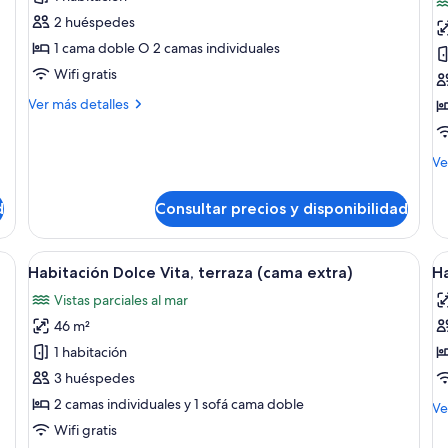
Habitación
H
2 huéspedes
doble,
d
1 cama doble O 2 camas individuales
balcón,
b
Wifi gratis
vistas
vi
Más
Ver más detalles
al
p
detalles
mar
al
de
(Oh
m
Habitación
M
Ve
doble,
La
(
de
balcón,
de
La)
L
d
Consultar precios y disponibilidad
vistas
Ha
L
al
do
mar
T
ba
a con una cama grande, una mesita de noche, un escritorio auxiliar y un bal
Abrir
Una habitación de hotel moderna con d
A
(Oh
11
vis
O
Habitación Dolce Vita, terraza (cama extra)
Ha
todas
t
La
pa
Vistas parciales al mar
La)
las
al
la
ma
46 m²
fotos
f
(O
de
d
1 habitación
La
Habitación
H
La
3 huéspedes
Th
Dolce
i
2 camas individuales y 1 sofá cama doble
M
Ve
On
Vita,
(
de
Wifi gratis
terraza
f
de