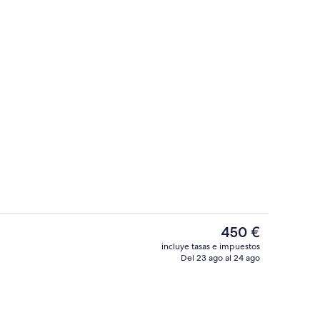
Bar en la playa
por un creador, enviado por Julia’s Travel Suggestions 💕
El
450 €
precio
incluye tasas e impuestos
actual
Del 23 ago al 24 ago
Entrada interior
es
de
450 €