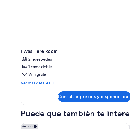
vista
parcial
al
mar
I Was Here Room
2 huéspedes
1 cama doble
Wifi gratis
Más
Ver más detalles
detalles
de
Consultar precios y disponibilida
I
Was
Here
Puede que también te interes
Room
Kimpton Los Monteros Marbella by IHG
Anuncio