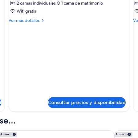
2 camas individuales O 1 cama de matrimonio
fotos
f
de
d
Wifi gratis
Keep
M
Más
M
Ver más detalles
Ve
The
It
detalles
de
de
de
Secret
h
Keep
M
Room
R
The
It
Secret
ha
Room
R
d
Consultar precios y disponibilidad
e...
ME Marbella by Meliá
Anantara V
Anuncio
Anuncio