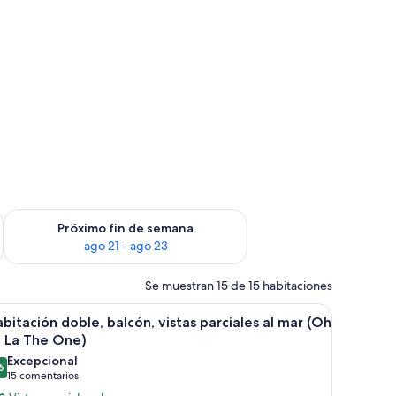
in de semana, ago 14 - ago 16
Consulta la disponibilidad para el próximo fin de semana, ago
Próximo fin de semana
ago 21 - ago 23
Se muestran 15 de 15 habitaciones
una cama grande, un techo decorativo, un balcón con vistas al mar y una p
brir
Una habitación de hotel moderna con una cam
11
bitación doble, balcón, vistas parciales al mar (Oh
odas
a La The One)
s
Excepcional
6
otos
9,6 de 10
(15 comentarios)
15 comentarios
e