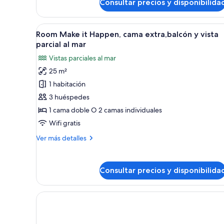
Consultar precios y disponibilida
doble,
balcón
(Make
Abrir
Habitación de hotel moderna co
It
6
Room Make it Happen, cama extra,balcón y vista
todas
Happen)
parcial al mar
las
Vistas parciales al mar
fotos
25 m²
de
1 habitación
Room
Make
3 huéspedes
it
1 cama doble O 2 camas individuales
Happen,
Wifi gratis
cama
Más
Ver más detalles
extra,balcón
detalles
y
de
Room
vista
Consultar precios y disponibilida
Make
parcial
it
al
Happen,
mar
cama
extra,balcón
y