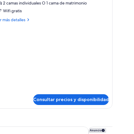
2 camas individuales O 1 cama de matrimonio
otos
e
Wifi gratis
ake
ás
r más detalles
talles
appen
ake
oom
ppen
oom
Consultar precios y disponibilidad
illa Padierna Palace Benahavís Marbella Resort - A Leading hot
Marbella Club Hotel 
Anuncio