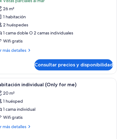
Vistas parciales al mar
abitación
26 m²
oble,
1 habitación
alcón,
2 huéspedes
stas
1 cama doble O 2 camas individuales
arciales
Wifi gratis
ar
ás
r más detalles
Oh
talles
a
Consultar precios y disponibilidad
bitación
a
ble,
he
lcón,
cón con vistas amplias.
os camas grandes, un ventanal con vistas y un diseño minimalista.
brir
Una habitación de hotel moderna con una cam
8
tas
ne)
bitación individual (Only for me)
odas
rciales
20 m²
s
r
1 huésped
otos
h
e
1 cama individual
abitación
Wifi gratis
e
ndividual
ás
r más detalles
e)
Only
talles
or