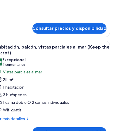
bitación
e)
dividual
nly
r
)
Consultar precios y disponibilidad
en la pared y vistas a la ciudad desde la ventana.
ama grande, balcón con paredes de vidrio y vista al mar.
brir
Un cuarto de hotel moderno con una cama gran
8
bitación, balcón, vistas parciales al mar (Keep the
odas
cret)
s
Excepcional
,0
otos
10,0 de 10
(4 comentarios)
4 comentarios
e
Vistas parciales al mar
abitación,
25 m²
alcón,
1 habitación
stas
3 huéspedes
arciales
1 cama doble O 2 camas individuales
Wifi gratis
ar
Keep
ás
r más detalles
he
talles