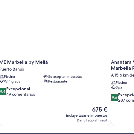
ME Marbella by Meliá
Anantara V
Marbella R
Puerto Banús
A 15,6 km d
Piscina
Se aceptan mascotas
Wifi gratis
Restaurante
Piscina
Spa
9.4
Excepcional
9,4
sobre
49 comentarios
9.6
Excepci
9,6
10,
sobre
287 com
Excepcional,
10,
El
675 €
49 comentarios
Excepcional
precio
incluye tasas e impuestos
287 comenta
actual
Del 31 ago al 1 sept
es
de