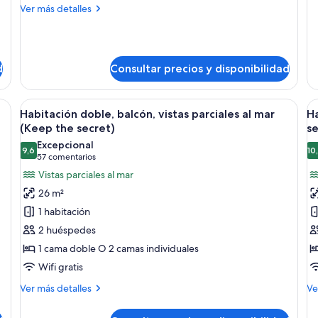
Más
Ver más detalles
Ha
(cama
m
detalles
in
extra)
de
(O
Habitación
fo
Dolce
me
d
Consultar precios y disponibilidad
Vita,
terraza
(cama
on una cama grande, una mesita de noche con teléfono, un televisor montado 
Abrir
Habitación de hotel moderna con una c
A
extra)
7
Habitación doble, balcón, vistas parciales al mar
Ha
todas
t
(Keep the secret)
se
las
la
Excepcional
9,6
10
fotos
f
9,6 de 10
(57 comentarios)
57 comentarios
de
d
Vistas parciales al mar
Habitación
H
26 m²
doble,
b
1 habitación
balcón,
vi
2 huéspedes
vistas
p
1 cama doble O 2 camas individuales
parciales
al
Wifi gratis
al
m
mar
(
Más
M
Ver más detalles
Ve
(Keep
detalles
t
de
de
de