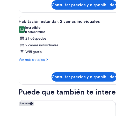
Atrium
Consultar precios y disponibilida
Abrir
Ropa de cama hipoalergénica, c
10
Habitación estándar, 2 camas individuales
todas
Increíble
las
9,2
9,2 de 10
(11 comentarios)
11 comentarios
fotos
2 huéspedes
de
2 camas individuales
Habitación
Wifi gratis
estándar,
Más
2
Ver más detalles
detalles
camas
de
individuales
Habitación
Consultar precios y disponibilida
estándar,
2
camas
Puede que también te interes
individuales
Crowne Plaza Manchester Airport by IHG
Anuncio