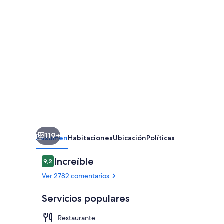
119+
Resumen
Habitaciones
Ubicación
Políticas
Comentarios
Increíble
9,2
9,2 de 10
Ver 2782 comentarios
Servicios populares
Restaurante