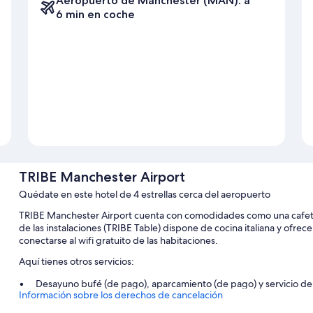
Aeropuerto de Manchester (MAN): a
6 min en coche
TRIBE Manchester Airport
Quédate en este hotel de 4 estrellas cerca del aeropuerto
TRIBE Manchester Airport cuenta con comodidades como una cafetería
de las instalaciones (TRIBE Table) dispone de cocina italiana y of
conectarse al wifi gratuito de las habitaciones.
Aquí tienes otros servicios:
Desayuno bufé (de pago), aparcamiento (de pago) y servicio de 
Información sobre los derechos de cancelación
Servicio de registro de entrada exprés, espacios de coworking 