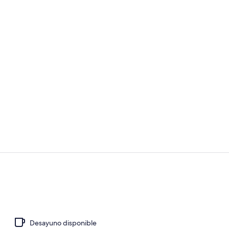
Vídeo hecho 
Miscelánea
Desayuno disponible