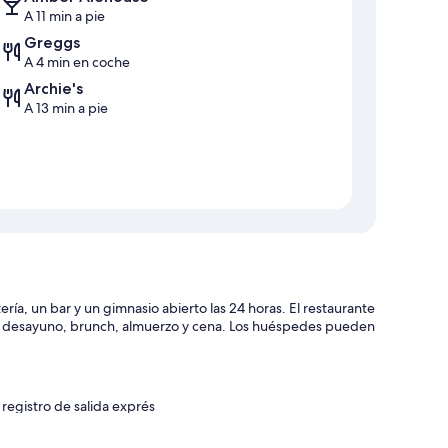
A 11 min a pie
Greggs
A 4 min en coche
Archie's
A 13 min a pie
, un bar y un gimnasio abierto las 24 horas. El restaurante
rece desayuno, brunch, almuerzo y cena. Los huéspedes pueden
registro de salida exprés
y consigna de equipaje