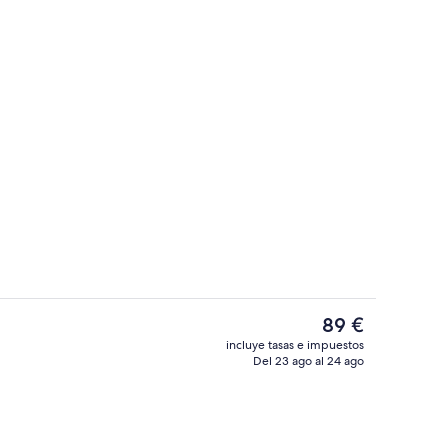
Pasillo
por el alojamiento
El
89 €
precio
incluye tasas e impuestos
actual
Del 23 ago al 24 ago
Exterior
es
de
89 €