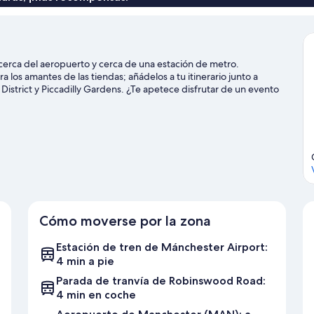
erca del aeropuerto y cerca de una estación de metro.
 los amantes de las tiendas; añádelos a tu itinerario junto a
District y Piccadilly Gardens. ¿Te apetece disfrutar de un evento
 Pabellón multiusos AO Arena.
Ver guía de viaje de Mánchester
Cómo moverse por la zona
Estación de tren de Mánchester Airport:
4 min a pie
Parada de tranvía de Robinswood Road:
4 min en coche