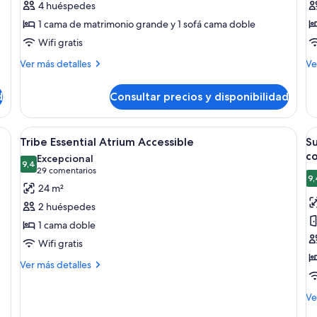
4 huéspedes
Tribe
T
1 cama de matrimonio grande y 1 sofá cama doble
Extra
E
Wifi gratis
A
Más
M
Ver más detalles
Ve
detalles
de
de
de
d
Consultar precios y disponibilidad
Tribe
Tr
Extra
Es
Ac
a con una cama grande, dos sillones, una mesita y vistas a la ciudad a travé
Abrir
Habitación de hotel con una cama grand
A
8
Tribe Essential Atrium Accessible
Su
todas
t
c
Excepcional
las
9,4
la
9,4 de 10
(29 comentarios)
29 comentarios
9,
fotos
f
24 m²
de
d
2 huéspedes
Tribe
S
1 cama doble
Essential
e
Wifi gratis
Atrium
2
Accessible
c
Más
Ver más detalles
detalles
d
de
h
M
Ve
Tribe
de
c
Essential