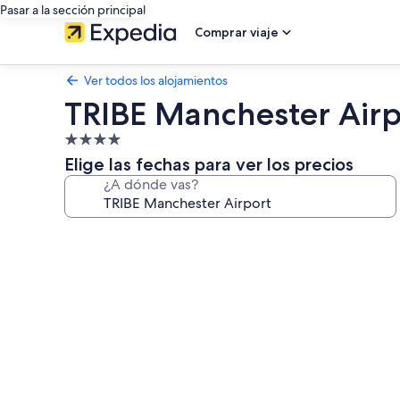
Pasar a la sección principal
Comprar viaje
Ver todos los alojamientos
TRIBE Manchester Airp
Alojamiento
de
Elige las fechas para ver los precios
4.0 estrellas
¿A dónde vas?
Galería
de
imágenes
de
TRIBE
Manchester
Airport