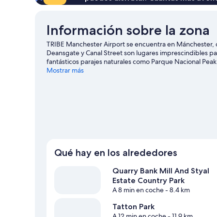
Información sobre la zona
TRIBE Manchester Airport se encuentra en Mánchester, c
Deansgate y Canal Street son lugares imprescindibles para
fantásticos parajes naturales como Parque Nacional Peak 
especial? Puedes buscar el calendario de Old Trafford o
Mostrar más
Qué hay en los alrededores
Quarry Bank Mill And Styal
Estate Country Park
A 8 min en coche
- 8.4 km
Tatton Park
A 12 min en coche
- 11.9 km