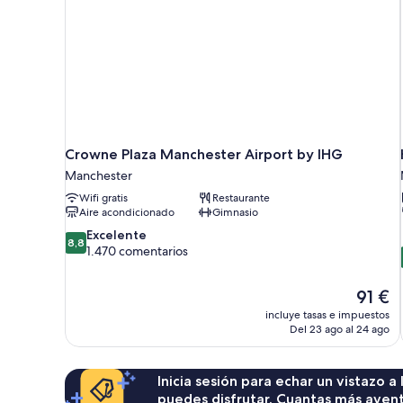
Crowne Plaza Manchester Airport by IHG
Manchester
Wifi gratis
Restaurante
Aire acondicionado
Gimnasio
8.8
Excelente
8,8
sobre
1.470 comentarios
10,
Excelente,
El
91 €
1.470 comentarios
precio
incluye tasas e impuestos
actual
Del 23 ago al 24 ago
es
de
91 €
Inicia sesión para echar un vistazo a
puedes disfrutar. Cuantas más aven