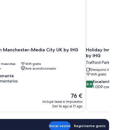
nn Manchester-Media City UK by IHG
Holiday Inn Express
by IHG
Trafford Park
 mascotas
Wifi gratis
e
Aire acondicionado
Desayuno incluido
Wifi gratis
ionante
omentarios
8.8
Excelente
8,8
sobre
1.009 comentarios
te,
10,
El
76 €
tarios
Excelente,
precio
incluye tasas e impuestos
1.009 comentarios
actual
Del 16 ago al 17 ago
es
de
76 €
Iniciar sesión
Registrarme gratis