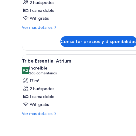
2 huéspedes
Tribe
1 cama doble
Essential
Wifi gratis
Más
Ver más detalles
detalles
de
Consultar precios y disponibilida
Tribe
Essential
Abrir
Una habitación de hotel modern
13
Tribe Essential Atrium
todas
Increíble
las
9,2
9,2 de 10
(263 comentarios)
263 comentarios
fotos
17 m²
de
2 huéspedes
Tribe
1 cama doble
Essential
Wifi gratis
Atrium
Más
Ver más detalles
detalles
de
Tribe
Essential