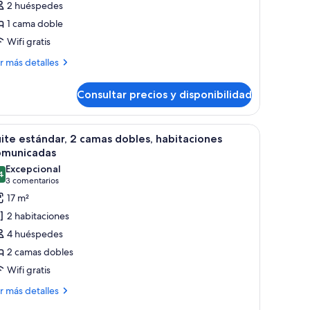
2 huéspedes
ribe
1 cama doble
ssential
Wifi gratis
ccessible
ás
r más detalles
talles
Consultar precios y disponibilidad
ibe
sential
cessible
s de amplios ventanales.
e, un televisor de pantalla plana en la pared, un escritorio con una silla y u
brir
Habitación de hotel con piso de madera, una s
18
ite estándar, 2 camas dobles, habitaciones
odas
omunicadas
s
Excepcional
4
otos
9,4 de 10
(3 comentarios)
3 comentarios
e
17 m²
uite
2 habitaciones
stándar,
4 huéspedes
2 camas dobles
amas
Wifi gratis
obles,
abitaciones
ás
r más detalles
talles
omunicadas