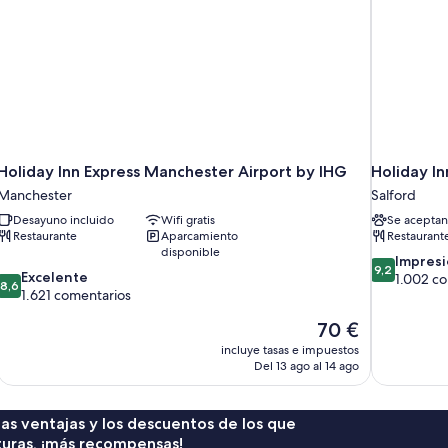
Holiday Inn Express Manchester Airport by IHG
Holiday I
Manchester
Salford
Desayuno incluido
Wifi gratis
Se aceptan
Restaurante
Aparcamiento
Restaurant
disponible
9.2
Impres
9,2
8.6
Excelente
sobre
1.002 c
8,6
sobre
1.621 comentarios
10,
10,
Impresionan
El
70 €
Excelente,
1.002 comen
precio
1.621 comentarios
incluye tasas e impuestos
actual
Del 13 ago al 14 ago
es
de
70 €
 las ventajas y los descuentos de los que
turas, ¡más recompensas!