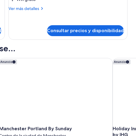
(THE
Más
ONE
Ver más detalles
detalles
with
de
view)
Habitación
(THE
d
Consultar precios y disponibilidad
ONE
with
e...
view)
Manchester Portland By Sunday
Holiday In
Anuncio
Anuncio
Manchester Portland By Sunday
Holiday In
by IHG
Centro de la ciudad de Manchester