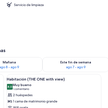
Servicio de limpieza
 desayuno continental entre semana (por un coste adicional)
has
ago 8
isponibilidad para mañana, ago 8 - ago 9
Consulta la disponibilidad para este 
Mañana
Este fin de semana
ago 8 - ago 9
ago 7 - ago 9
a y almohadas azules, una mesita de noche, una silla, una lámpara de pared 
Abrir
Una cafetera negra y dos tazas de caf
8
Habitación (THE ONE with view)
todas
Muy bueno
las
8,0
8,0 de 10
(1 comentario)
1 comentario
fotos
2 huéspedes
de
1 cama de matrimonio grande
Habitación
Wifi gratis