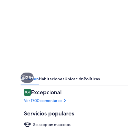
St.
Peter's
Square
25+
Resumen
Habitaciones
Ubicación
Políticas
Comentarios
Excepcional
9,4
9,4 de 10
Ver 1700 comentarios
Servicios populares
Se aceptan mascotas