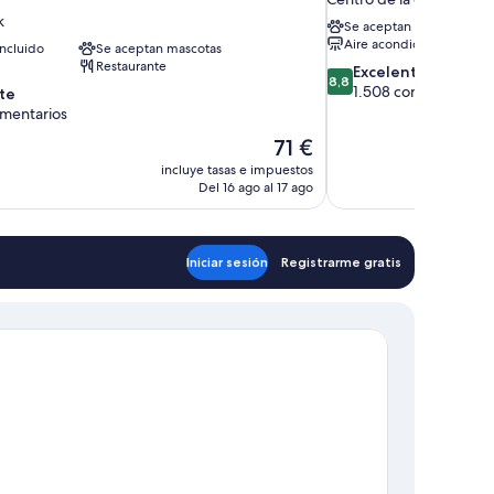
k
Se aceptan mascotas
Aire acondicionado
ncluido
Se aceptan mascotas
Restaurante
8.8
Excelente
8,8
sobre
1.508 comentarios
te
10,
omentarios
Excelente,
El
71 €
1.508 comentarios
precio
incluye tasas e impuestos
tarios
actual
Del 16 ago al 17 ago
es
de
71 €
Iniciar sesión
Registrarme gratis