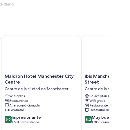
a diario
Maldron Hotel Manchester City Centre
ibis Manchester Centre
Maldron
ibis
Maldron Hotel Manchester City
ibis Manchester Cent
Hotel
Manchester
Centre
Street
Manchester
Centre
Centro de la ciudad de Manchester
Centro de la ciudad de 
City
Princess
Centre
Wifi gratis
Street
Se aceptan mascotas
Restaurante
Wifi gratis
Centro
Centro
Aire acondicionado
Restaurante
de
de
Gimnasio
Desayuno disponible
la
la
9.0
8.2
ciudad
Impresionante
ciudad
Muy bueno
9,0
8,2
sobre
sobre
de
1.631 comentarios
de
1.005 comentarios
10,
10,
Manchester
Manchester