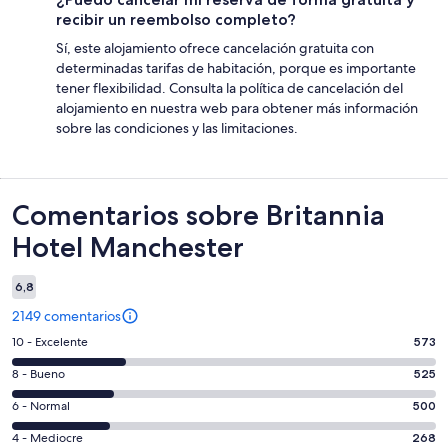
recibir un reembolso completo?
Sí, este alojamiento ofrece cancelación gratuita con
determinadas tarifas de habitación, porque es importante
tener flexibilidad. Consulta la política de cancelación del
alojamiento en nuestra web para obtener más información
sobre las condiciones y las limitaciones.
Comentarios
Comentarios sobre Britannia
Hotel Manchester
6,8
2149 comentarios
573
10 - Excelente
573
comentarios
525
8 - Bueno
525
de
comentarios
un
500
6 - Normal
500
de
total
comentarios
un
268
4 - Mediocre
268