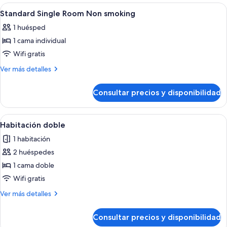
Non
Without
Abrir
Vestíbulo
3
smoking
Window
Standard Single Room Non smoking
todas
Non
1 huésped
smoking
las
1 cama individual
fotos
de
Wifi gratis
Standard
Más
Ver más detalles
Single
detalles
de
Room
Consultar precios y disponibilidad
Standard
Non
Single
smoking
Room
Abrir
Una cama bien hecha con sábanas blanc
5
Non
Habitación doble
todas
smoking
1 habitación
las
2 huéspedes
fotos
de
1 cama doble
Habitación
Wifi gratis
doble
Más
Ver más detalles
detalles
de
Consultar precios y disponibilidad
Habitación