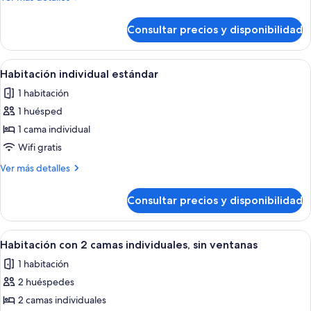
2
detalles
camas
de
Consultar precios y disponibilidad
Habitación
individuales
con
2
Abrir
Una habitación de hotel con cama, una
4
camas
Habitación individual estándar
todas
individuales
1 habitación
las
1 huésped
fotos
de
1 cama individual
Habitación
Wifi gratis
individual
Más
Ver más detalles
estándar
detalles
de
Consultar precios y disponibilidad
Habitación
individual
estándar
Abrir
Una habitación de hotel con dos cama
6
Habitación con 2 camas individuales, sin ventanas
todas
1 habitación
las
2 huéspedes
fotos
de
2 camas individuales