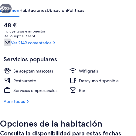
erior
Siguiente
53+
Resumen
Habitaciones
Ubicación
Políticas
El
48 €
precio
incluye tasas e impuestos
actual
Del 6 sept al 7 sept
es
Comentarios
6,8
Ver 2149 comentarios
6,8 de 10
de
48 €
Servicios populares
Se aceptan mascotas
Wifi gratis
Recepción
Restaurante
Desayuno disponible
Servicios empresariales
Bar
Abrir todos
Opciones de la habitación
Consulta la disponibilidad para estas fechas