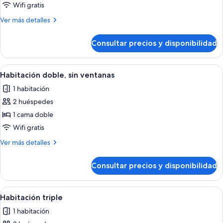
Habitación
Wifi gratis
con
Más
Ver más detalles
2
detalles
camas
de
Consultar precios y disponibilidad
Habitación
individuales,
con
sin
2
Abrir
Una habitación de hotel con una cama
ventanas
4
camas
Habitación doble, sin ventanas
todas
individuales,
1 habitación
sin
las
ventanas
2 huéspedes
fotos
de
1 cama doble
Habitación
Wifi gratis
doble,
Más
Ver más detalles
sin
detalles
ventanas
de
Consultar precios y disponibilidad
Habitación
doble,
sin
Abrir
Habitación de hotel con dos camas, una 
10
ventanas
Habitación triple
todas
1 habitación
las