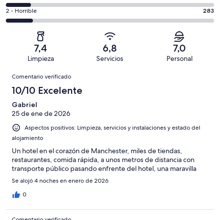
de
de
total
comentarios
2149
un
283
2 - Horrible
283
de
de
con
total
comentarios
2149
un
una
de
de
con
total
puntuación
2149
un
una
de
7,4
6,8
7,0
de
con
total
puntuación
2149
Limpieza
Servicios
Personal
10
una
de
de
con
Comentarios
-
puntuación
2149
8
Comentario verificado
una
Excelente
de
con
-
puntuación
10/10 Excelente
6
una
Bueno
de
-
puntuación
Gabriel
4
Normal
25 de ene de 2026
de
-
2
Aspectos positivos: Limpieza, servicios y instalaciones y estado del
Mediocre
-
alojamiento
Horrible
Un hotel en el corazón de Manchester, miles de tiendas,
restaurantes, comida rápida, a unos metros de distancia con
transporte público pasando enfrente del hotel, una maravilla
Se alojó 4 noches en enero de 2026
0
Comentario verificado