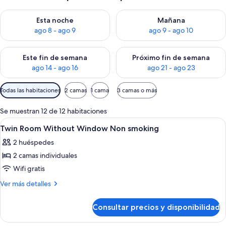
Consulta la disponibilidad para esta noche, ago 8 - ago 9
Consulta la disponibilidad pa
Esta noche
Mañana
ago 8 - ago 9
ago 9 - ago 10
Consulta la disponibilidad para este fin de semana, ago 14 - a
Consulta la disponibilidad par
Este fin de semana
Próximo fin de semana
ago 14 - ago 16
ago 21 - ago 23
Filtros
Todas las habitaciones
2 camas
1 cama
3 camas o más
disponibles
para
Se muestran 12 de 12 habitaciones
las
Abrir
Escritorio, tabla de planchar con planch
11
Twin Room Without Window Non smoking
habitaciones
todas
2 huéspedes
las
2 camas individuales
fotos
de
Wifi gratis
Twin
Más
Ver más detalles
Room
detalles
de
Without
Consultar precios y disponibilidad
Twin
Window
Room