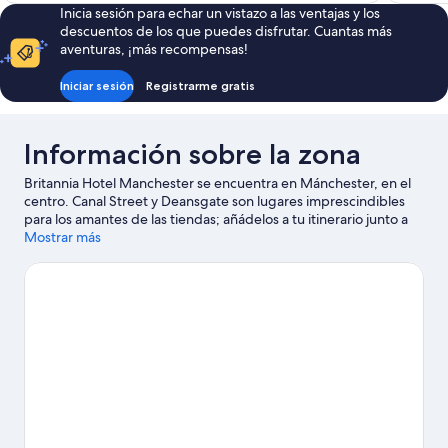
Inicia sesión para echar un vistazo a las ventajas y los
de
descuentos de los que puedes disfrutar. Cuantas más
49 €
aventuras, ¡más recompensas!
Iniciar sesión
Registrarme gratis
Información sobre la zona
Britannia Hotel Manchester se encuentra en Mánchester, en el
centro. Canal Street y Deansgate son lugares imprescindibles
para los amantes de las tiendas; añádelos a tu itinerario junto a
fantásticos parajes naturales como Piccadilly Gardens y Parque
Mostrar más
Nacional Peak District. ¿Te apetece disfrutar de un evento
especial? Puedes buscar el calendario de Old Trafford o
Pabellón multiusos AO Arena. Dedica algo de tiempo a
descubrir cuáles son las actividades de la zona, entre las que se
incluye el golf. Los huéspedes destacan la ubicación céntrica de
este hotel.
Ver guía de viaje de Mánchester