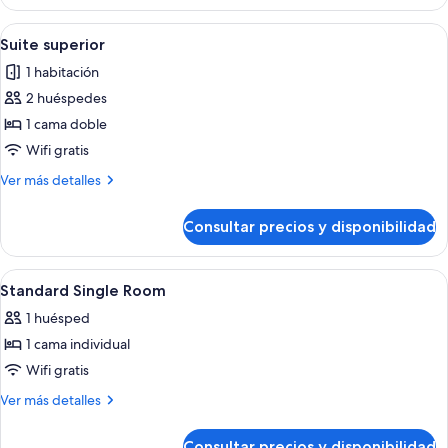
doble
Abrir
Habitación de hotel con una cama grand
4
Suite superior
todas
1 habitación
las
2 huéspedes
fotos
de
1 cama doble
Suite
Wifi gratis
superior
Más
Ver más detalles
detalles
de
Consultar precios y disponibilidad
Suite
superior
Abrir
Escritorio, tabla de planchar con planch
6
Standard Single Room
todas
1 huésped
las
1 cama individual
fotos
de
Wifi gratis
Standard
Más
Ver más detalles
Single
detalles
de
Room
Consultar precios y disponibilidad