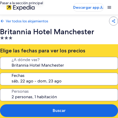
Pasar a la sección principal
Descargar app
Ver todos los alojamientos
Britannia Hotel Manchester
Alojamiento
de
3.0 estrellas
Elige las fechas para ver los precios
¿A dónde vas?
Fechas
Personas
Buscar