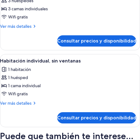
3 huéspedes
fotos
de
3 camas individuales
Habitación
Wifi gratis
triple
Más
Ver más detalles
detalles
de
Consultar precios y disponibilidad
Habitación
triple
Abrir
Una habitación de hotel con cama, una
5
Habitación individual, sin ventanas
todas
1 habitación
las
1 huésped
fotos
de
1 cama individual
Habitación
Wifi gratis
individual,
Más
Ver más detalles
sin
detalles
ventanas
de
Consultar precios y disponibilidad
Habitación
individual,
sin
Puede que también te interese...
ventanas