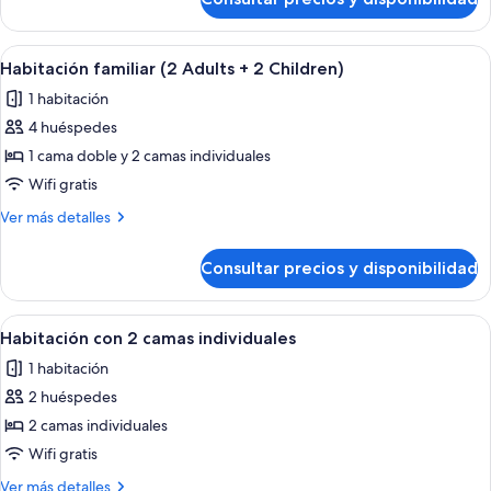
Standard
Single
Room
Abrir
Una habitación de hotel con una cama g
4
Habitación familiar (2 Adults + 2 Children)
todas
1 habitación
las
4 huéspedes
fotos
de
1 cama doble y 2 camas individuales
Habitación
Wifi gratis
familiar
Más
Ver más detalles
(2
detalles
Adults
de
Consultar precios y disponibilidad
Habitación
+
familiar
2
(2
Abrir
Habitación de hotel con dos camas, r
Children)
4
Adults
Habitación con 2 camas individuales
todas
+
1 habitación
2
las
Children)
2 huéspedes
fotos
de
2 camas individuales
Habitación
Wifi gratis
con
Más
Ver más detalles