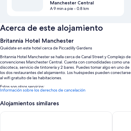
Manchester Central
A 9 min a pie
- 0.8 km
Acerca de este alojamiento
Britannia Hotel Manchester
Quédate en este hotel cerca de Piccadilly Gardens
Britannia Hotel Manchester se halla cerca de Canal Street y Complejo de
convenciones Manchester Central. Cuenta con comodidades como una
discoteca, servicio de tintorería y 2 bares. Puedes tomar algo en uno de
los dos restaurantes del alojamiento. Los huéspedes pueden conectarse
al wifi gratuito de las habitaciones.
Estos son otros servicios:
Información sobre los derechos de cancelación
Desayuno completo (de pago), servicio de registro de salida exprés
y una televisión en la zona común
Alojamientos similares
Un ascensor, personal multilingüe y portero o botones
Britannia Sachas Hotel
Manchest
Una máquina expendedora, consigna de equipaje y un salón de
eventos
Los huéspedes hablan muy bien de aspectos como su céntrica