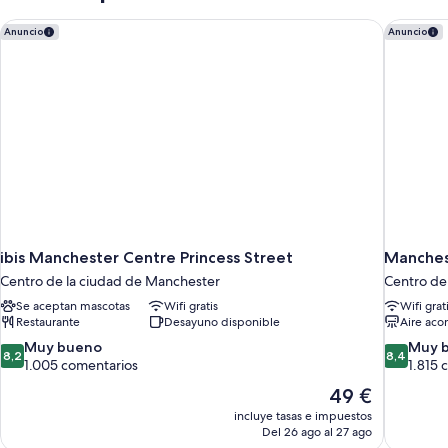
ibis Manchester Centre Princess Street
Manchest
Anuncio
Anuncio
ibis Manchester Centre Princess Street
Manches
Centro de la ciudad de Manchester
Centro de
Se aceptan mascotas
Wifi gratis
Wifi grat
Restaurante
Desayuno disponible
Aire aco
8.2
8.4
Muy bueno
Muy 
8,2
8,4
sobre
sobre
1.005 comentarios
1.815 
10,
10,
El
49 €
Muy
Muy
precio
incluye tasas e impuestos
bueno,
bueno,
actual
Del 26 ago al 27 ago
1.005 comentarios
1.815 come
es