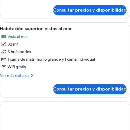
detalles
al
de
Consultar precios y disponibilidad
mar
Suite
familiar,
2
Abrir
Habitación de hotel moderna con una 
10
habitaciones,
Habitación superior, vistas al mar
todas
vistas
Vista al mar
al
las
mar
32 m²
fotos
de
3 huéspedes
Habitación
1 cama de matrimonio grande y 1 cama individual
superior,
Wifi gratis
vistas
Más
Ver más detalles
al
detalles
mar
de
Consultar precios y disponibilidad
Habitación
superior,
vistas
al
mar