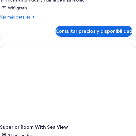
1 cama individual y 1 cama de matrimonio
fotos
de
Wifi gratis
Double
Más
Ver más detalles
Room
detalles
de
with
Consultar precios y disponibilidad
Double
Mountain
Room
View
with
Mountain
View
Superior Room With Sea View
2 huéspedes