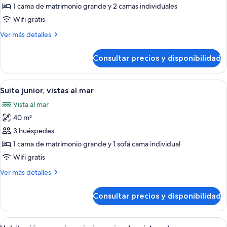
2
1 cama de matrimonio grande y 2 camas individuales
habitaciones,
Wifi gratis
vistas
Más
Ver más detalles
al
detalles
mar
de
Consultar precios y disponibilidad
Bungalow,
2
habitaciones,
Abrir
Una habitación de hotel moderna con u
11
vistas
Suite junior, vistas al mar
todas
al
Vista al mar
mar
las
40 m²
fotos
de
3 huéspedes
Suite
1 cama de matrimonio grande y 1 sofá cama individual
junior,
Wifi gratis
vistas
Más
Ver más detalles
al
detalles
mar
de
Consultar precios y disponibilidad
Suite
junior,
vistas
Abrir
Un balcón con vistas despejadas al mar,
6
al