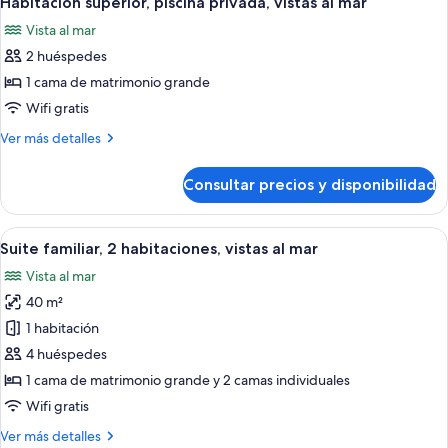
Habitación superior, piscina privada, vistas al mar
todas
mar
Vista al mar
las
2 huéspedes
fotos
de
1 cama de matrimonio grande
Habitación
Wifi gratis
superior,
Más
Ver más detalles
piscina
detalles
privada,
de
Consultar precios y disponibilidad
Habitación
vistas
superior,
al
piscina
Abrir
Una habitación de hotel moderna con u
mar
7
privada,
Suite familiar, 2 habitaciones, vistas al mar
todas
vistas
Vista al mar
al
las
mar
40 m²
fotos
de
1 habitación
Suite
4 huéspedes
familiar,
1 cama de matrimonio grande y 2 camas individuales
2
Wifi gratis
habitaciones,
Más
Ver más detalles
vistas