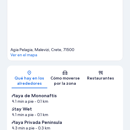
Estadio Theodoros Vardinogiannis. Descubre todas las
actividades acuáticas que podrás hacer en la zona, como kayak o
submarinismo; además, tendrás ocasión de disfrutar de la
naturaleza al aire libre con opciones tan variadas como la
escalada o la equitación.
Ver guía de viaje de Ayía Pelayía
Agia Pelagia, Malevizi, Crete, 71500
Ver en el mapa
Mapa
Qué hay en los
Cómo moverse
Restaurantes
alrededores
por la zona
Playa de Mononaftis
A 1 min a pie
- 0.1 km
Stay Wet
A 1 min a pie
- 0.1 km
Playa Privada Peninsula
A 3 min a pie
- 0.3 km