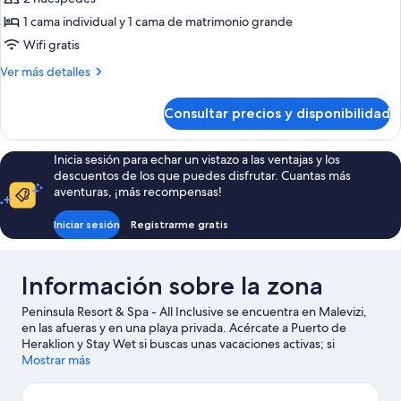
1 cama individual y 1 cama de matrimonio grande
Wifi gratis
Más
Ver más detalles
detalles
de
Consultar precios y disponibilidad
Superior
Room
With
Inicia sesión para echar un vistazo a las ventajas y los
Sea
descuentos de los que puedes disfrutar. Cuantas más
View
aventuras, ¡más recompensas!
Iniciar sesión
Registrarme gratis
Información sobre la zona
Peninsula Resort & Spa - All Inclusive se encuentra en Malevizi,
en las afueras y en una playa privada. Acércate a Puerto de
Heraklion y Stay Wet si buscas unas vacaciones activas; si
prefieres ir de compras, ve a Mercado Central de Heraclión o
Mostrar más
Calle Comercial Dedalou. ¿Te apetece disfrutar de un evento
especial? Puedes consultar el calendario de Estadio Pankritio o