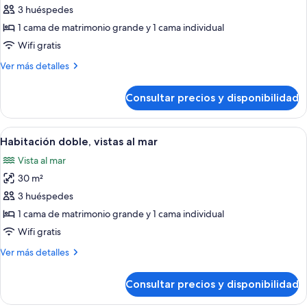
de
3 huéspedes
Habitación
1 cama de matrimonio grande y 1 cama individual
doble,
Wifi gratis
vistas
Más
Ver más detalles
a
detalles
la
de
Consultar precios y disponibilidad
Habitación
montaña
doble,
vistas
Abrir
Una habitación de hotel moderna con u
10
a
Habitación doble, vistas al mar
todas
la
Vista al mar
montaña
las
30 m²
fotos
de
3 huéspedes
Habitación
1 cama de matrimonio grande y 1 cama individual
doble,
Wifi gratis
vistas
Más
Ver más detalles
al
detalles
mar
de
Consultar precios y disponibilidad
Habitación
doble,