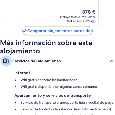
Malevizi
10,
10,
Impresionante,
Excelent
El
378 €
873 comentarios
347 com
precio
incluye tasas e impuestos
actual
Del 25 ago al 26 ago
es
de
Comparar alojamientos parecidos
378 €
Más información sobre este
alojamiento
Servicios del alojamiento
Internet
Wifi gratis en todas las habitaciones
Wifi gratis disponible en algunas zonas comunes
Aparcamiento y servicios de transporte
Servicio de transporte al aeropuerto (ida y vuelta) de pago
Servicio de traslado a la estación de autobuses (de pago)