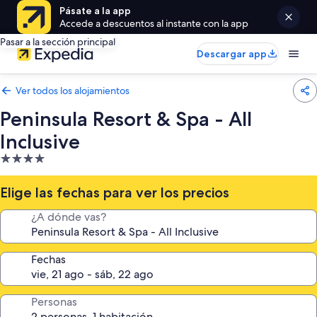
Pásate a la app
Accede a descuentos al instante con la app
Pasar a la sección principal
Descargar app
Ver todos los alojamientos
Peninsula Resort & Spa - All
Inclusive
Alojamiento
de
4.0 estrellas
Elige las fechas para ver los precios
¿A dónde vas?
Fechas
Personas