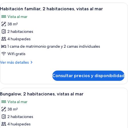
vistas
Abrir
Una habitación de hotel moderna con u
10
al
Habitación familiar, 2 habitaciones, vistas al mar
todas
mar
Vista al mar
las
38 m²
fotos
de
2 habitaciones
Habitación
4 huéspedes
familiar,
1 cama de matrimonio grande y 2 camas individuales
2
Wifi gratis
habitaciones,
Más
Ver más detalles
vistas
detalles
al
de
Consultar precios y disponibilidad
mar
Habitación
familiar,
2
Abrir
Una habitación de hotel moderna con c
8
habitaciones,
Bungalow, 2 habitaciones, vistas al mar
todas
vistas
Vista al mar
al
las
mar
38 m²
fotos
de
2 habitaciones
Bungalow,
4 huéspedes