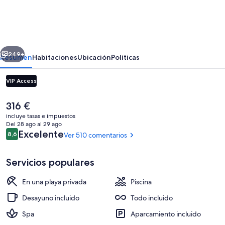
Resort
&
Spa
erior
Siguiente
-
249+
Resumen
Habitaciones
Ubicación
Políticas
All
VIP Access
Inclusive
El
316 €
precio
incluye tasas e impuestos
actual
Del 28 ago al 29 ago
es
Comentarios
Excelente
8,6
Ver 510 comentarios
8,6 de 10
de
316 €
Servicios populares
Habitación superior, piscina privada, vi
En una playa privada
Piscina
Desayuno incluido
Todo incluido
Spa
Aparcamiento incluido