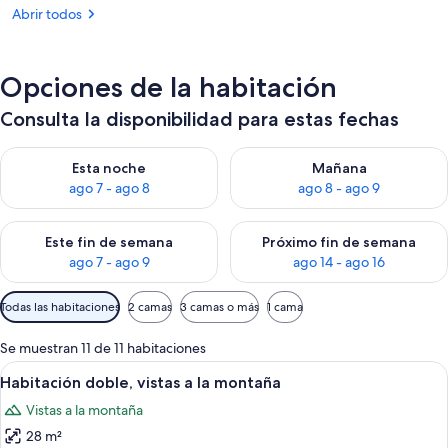
Abrir todos
Opciones de la habitación
Consulta la disponibilidad para estas fechas
Consulta la disponibilidad para esta noche, ago 7 - ago 8
Consulta la disponibilidad pa
Esta noche
Mañana
ago 7 - ago 8
ago 8 - ago 9
Consulta la disponibilidad para este fin de semana, ago 7 - ag
Consulta la disponibilidad par
Este fin de semana
Próximo fin de semana
ago 7 - ago 9
ago 14 - ago 16
Filtros
Todas las habitaciones
2 camas
3 camas o más
1 cama
disponibles
para
Se muestran 11 de 11 habitaciones
las
Abrir
Habitación de hotel con cama, escritori
9
Habitación doble, vistas a la montaña
habitaciones
todas
Vistas a la montaña
las
28 m²
fotos