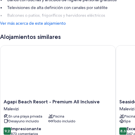
Televisiones de alta definición con canales por satélite
Balcones o patios, frigoríficos y hervidores eléctricos
Ver más acerca de este alojamiento
Alojamientos similares
Agapi Beach Resort - Premium All Inclusive
Seaside A
Agapi
Seaside
Agapi Beach Resort - Premium All Inclusive
Seaside
Beach
A
Malevizi
Malevizi
Resort
Lifestyle
En una playa privada
Piscina
Piscin
-
Resort
Desayuno incluido
Todo incluido
Spa
Premium
All
All
Inclusiv
9.2
8.6
Impresionante
Exc
9,2
8,6
Inclusive
Malevizi
sobre
sobre
873 comentarios
347 