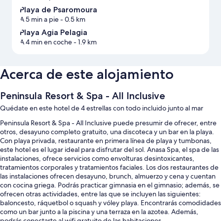
Playa de Psaromoura
A 5 min a pie
- 0.5 km
Playa Agia Pelagia
A 4 min en coche
- 1.9 km
Acerca de este alojamiento
Peninsula Resort & Spa - All Inclusive
Quédate en este hotel de 4 estrellas con todo incluido junto al mar
Peninsula Resort & Spa - All Inclusive puede presumir de ofrecer, entre
otros, desayuno completo gratuito, una discoteca y un bar en la playa.
Con playa privada, restaurante en primera línea de playa y tumbonas,
este hotel es el lugar ideal para disfrutar del sol. Anasa Spa, el spa de las
instalaciones, ofrece servicios como envolturas desintoxicantes,
tratamientos corporales y tratamientos faciales. Los dos restaurantes de
las instalaciones ofrecen desayuno, brunch, almuerzo y cena y cuentan
con cocina griega. Podrás practicar gimnasia en el gimnasio; además, se
ofrecen otras actividades, entre las que se incluyen las siguientes:
baloncesto, ráquetbol o squash y vóley playa. Encontrarás comodidades
como un bar junto a la piscina y una terraza en la azotea. Además,
podrás conectarte al wifi gratuito de las habitaciones.