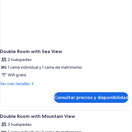
Double Room with Sea View
2 huéspedes
1 cama individual y 1 cama de matrimonio
Wifi gratis
Más
Ver más detalles
detalles
de
Consultar precios y disponibilidad
Double
Room
with
Abrir
Habitación de hotel con cama, televisor,
1
Sea
Double Room with Mountain View
todas
View
3 huéspedes
las