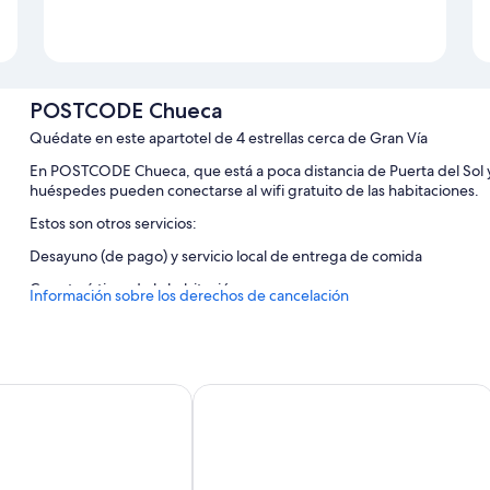
POSTCODE Chueca
Quédate en este apartotel de 4 estrellas cerca de Gran Vía
En POSTCODE Chueca, que está a poca distancia de Puerta del Sol y 
huéspedes pueden conectarse al wifi gratuito de las habitaciones.
Estos son otros servicios:
Desayuno (de pago) y servicio local de entrega de comida
Características de la habitación
Información sobre los derechos de cancelación
Todas las habitaciones de POSTCODE Chueca cuentan con comodidad
portátil y espacios para trabajar con ordenador portátil, además de 
de estar independientes.
Dúplex Príncipe de Canalejas
Gran View Apartments
Además, otros de los servicios de los que disfrutarás en todas las ha
Tronas, bañeras para bebés y cunas gratuitas
Duchas, secadores de pelo y champú
Zonas de estar independientes, comedores independientes y c