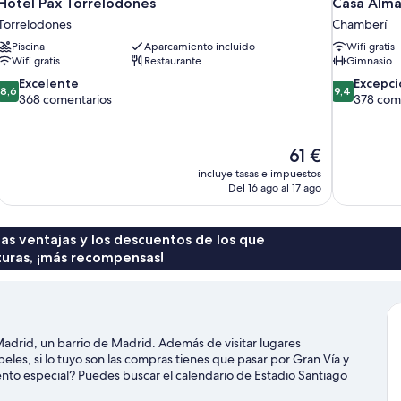
Hotel Pax Torrelodones
Casa Alma
Torrelodones
Chamberí
Piscina
Aparcamiento incluido
Wifi gratis
Wifi gratis
Restaurante
Gimnasio
8.6
9.4
Excelente
Excepci
8,6
9,4
sobre
sobre
368 comentarios
378 com
10,
10,
Excelente,
Excepcional
368 comentarios
378 comenta
El
61 €
precio
incluye tasas e impuestos
actual
Del 16 ago al 17 ago
es
de
61 €
 las ventajas y los descuentos de los que
turas, ¡más recompensas!
drid, un barrio de Madrid. Además de visitar lugares
les, si lo tuyo son las compras tienes que pasar por Gran Vía y
nto especial? Puedes buscar el calendario de Estadio Santiago