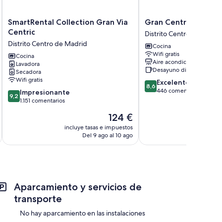
SmartRental
Gran
SmartRental Collection Gran Via
Gran Central Suites
Collection
Central
Centric
Distrito Centro de Madri
Gran
Suites
Distrito Centro de Madrid
Cocina
Via
Distrito
Wifi gratis
Centric
Cocina
Centro
Aire acondicionado
Lavadora
Distrito
de
Desayuno disponible
Secadora
Centro
Madrid
Wifi gratis
8.6
Excelente
de
8,6
sobre
446 comentarios
9.2
Madrid
Impresionante
9,2
10,
sobre
1.151 comentarios
Excelente,
10,
El
124 €
446 comentarios
Impresionante,
precio
1.151 comentarios
incluye tasas e impuestos
incluye
actual
Del 9 ago al 10 ago
De
es
de
124 €
Aparcamiento y servicios de
transporte
No hay aparcamiento en las instalaciones