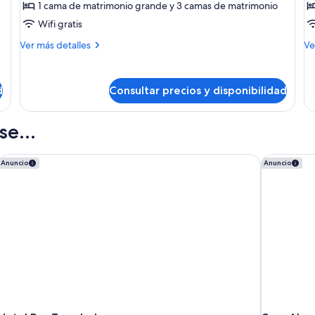
Apartamento
A
1 cama de matrimonio grande y 3 camas de matrimonio
familiar,
1
Wifi gratis
2
h
Más
M
Ver más detalles
Ve
habitaciones
detalles
de
de
de
Apartamento
Ap
d
Consultar precios y disponibilidad
familiar,
1
2
ha
habitaciones
e...
Hotel Pax Torrelodones
Casa Almag
Anuncio
Anuncio