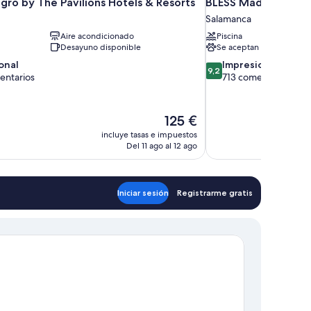
gro by The Pavilions Hotels & Resorts
BLESS Madrid - The 
Salamanca
Aire acondicionado
Piscina
Desayuno disponible
Se aceptan mascotas
9.2
onal
Impresionante
9,2
sobre
entarios
713 comentarios
10,
,
Impresionante,
rios
713 comentarios
El
125 €
precio
incluye tasas e impuestos
actual
Del 11 ago al 12 ago
es
de
125 €
Iniciar sesión
Registrarme gratis