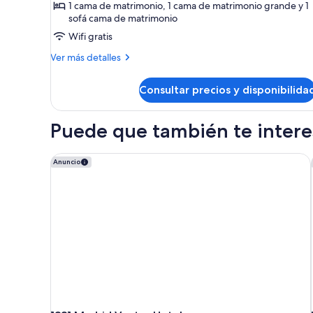
Apartamento
1 cama de matrimonio, 1 cama de matrimonio grande y 1
sofá cama de matrimonio
Deluxe,
2
Wifi gratis
habitaciones
Más
Ver más detalles
detalles
de
Consultar precios y disponibilida
Apartamento
Deluxe,
2
Puede que también te interes
habitaciones
1881 Madrid Ventas Hotel
Anuncio