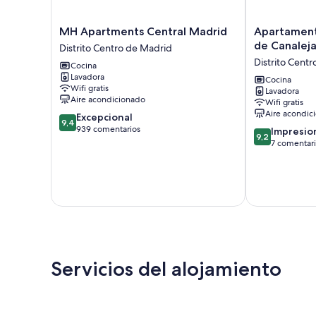
MH
Apartamentos
MH Apartments Central Madrid
Apartament
Apartments
Dúplex
de Canaleja
Distrito Centro de Madrid
Central
Príncipe
Distrito Cent
Cocina
Madrid
de
Lavadora
Distrito
Canalejas
Cocina
Wifi gratis
Lavadora
Centro
Distrito
Aire acondicionado
Wifi gratis
de
Centro
Aire acondic
9.4
Excepcional
Madrid
de
9,4
sobre
939 comentarios
9.2
Madrid
Impresio
9,2
10,
sobre
7 comentar
Excepcional,
10,
939 comentarios
Impresionante
7 comentarios
Servicios del alojamiento