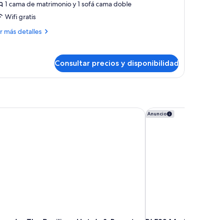
partamento,
1 cama de matrimonio y 1 sofá cama doble
Wifi gratis
abitación
ás
r más detalles
talles
artamento,
Consultar precios y disponibilidad
bitación
ro by The Pavilions Hotels & Resorts
BLESS Madrid - The 
Anuncio