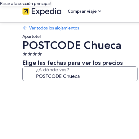
Pasar a la sección principal
Comprar viaje
Ver todos los alojamientos
Apartotel
POSTCODE Chueca
Alojamiento
de
Elige las fechas para ver los precios
4.0 estrellas
¿A dónde vas?
Galería
de
imágenes
de
POSTCODE
Chueca