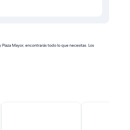
Plaza Mayor, encontrarás todo lo que necesitas. Los
es que incluyen cajas fuertes con capacidad para un
ciertos detalles adicionales, como aire acondicionado y zonas
SmartRental Collection Gran Via Centric
Gran Central Suites
bitaciones incluyen los siguientes:
ocinas