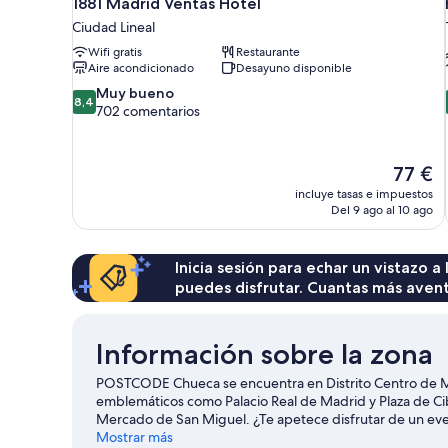
1881 Madrid Ventas Hotel
Ciudad Lineal
Wifi gratis
Restaurante
Aire acondicionado
Desayuno disponible
8.4
Muy bueno
8,4
sobre
702 comentarios
10,
Muy
bueno,
El
77 €
702 comentarios
precio
incluye tasas e impuestos
actual
Del 9 ago al 10 ago
es
de
77 €
Inicia sesión para echar un vistazo a
puedes disfrutar. Cuantas más aven
Información sobre la zona
POSTCODE Chueca se encuentra en Distrito Centro de Ma
emblemáticos como Palacio Real de Madrid y Plaza de Cibe
Mercado de San Miguel. ¿Te apetece disfrutar de un eve
Bernabéu o Movistar Arena.
Mostrar más
Ver guía de viaje de Madrid