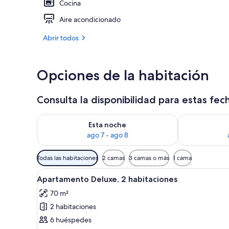
Cocina
Aire acondicionado
Apartamento D
Abrir todos
Opciones de la habitación
Consulta la disponibilidad para estas fec
Consulta la disponibilidad para esta noche, ago 7 - 
Consulta la d
Esta noche
ago 7 - ago 8
Filtros
Todas las habitaciones
2 camas
3 camas o más
1 cama
disponibles
Abrir
Una sala de estar moderna con u
para
20
Apartamento Deluxe, 2 habitaciones
todas
las
70 m²
las
habitaciones
2 habitaciones
fotos
de
6 huéspedes