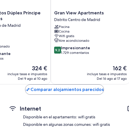
Gran
os Dúplex Príncipe
Gran View Apartments
View
s
Distrito Centro de Madrid
Apartments
ro de Madrid
Piscina
Distrito
Cocina
Centro
Wifi gratis
de
Aire acondicionado
Madrid
ionado
9.2
Impresionante
9,2
sobre
1.729 comentarios
nante
10,
ios
Impresionante,
El
El
324 €
162 €
1.729 comentarios
,
precio
precio
incluye tasas e impuestos
incluye tasas e impuestos
actual
actual
Del 9 ago al 10 ago
Del 16 ago al 17 ago
es
es
de
de
Comparar alojamientos parecidos
324 €
162 €
Internet
Disponible en el apartamento: wifi gratis
Disponible en algunas zonas comunes: wifi gratis