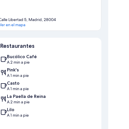
Calle Libertad 5, Madrid, 28004
Ver en el mapa
Mapa
Restaurantes
Bucólico Café
A 2 min a pie
Pink's
A 1 min a pie
Casto
A 1 min a pie
La Paella de Reina
A 2 min a pie
Lilo
A 1 min a pie