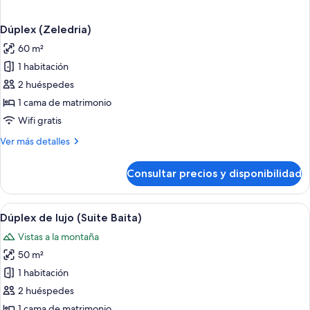
Dúplex (Zeledria)
60 m²
1 habitación
2 huéspedes
1 cama de matrimonio
Wifi gratis
Más
Ver más detalles
detalles
de
Consultar precios y disponibilidad
Dúplex
(Zeledria)
Abrir
Una habitación acogedora con suelo d
1
Dúplex de lujo (Suite Baita)
todas
Vistas a la montaña
las
50 m²
fotos
de
1 habitación
Dúplex
2 huéspedes
de
1 cama de matrimonio