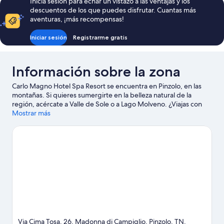
(Carlo
Inicia sesión para echar un vistazo a las ventajas y los
balcón,
descuentos de los que puedes disfrutar. Cuantas más
Magno)
vistas
aventuras, ¡más recompensas!
a
la
Iniciar sesión
Registrarme gratis
montaña
(Carlo
Magno)
Información sobre la zona
Carlo Magno Hotel Spa Resort se encuentra en Pinzolo, en las
montañas. Si quieres sumergirte en la belleza natural de la
región, acércate a Valle de Sole o a Lago Molveno. ¿Viajas con
niños? Pues llévalos a Escuela de Esquí Dolomiti y, si te apetece
Mostrar más
disfrutar de un evento especial, consulta el calendario de
Karting sobre Hielo. Dedica algo de tiempo a descubrir cuáles
son las actividades de la zona, entre las que se incluyen el esquí
y las clases de esquí.
Ver guía de viaje de Pinzolo
Via Cima Tosa, 26, Madonna di Campiglio, Pinzolo, TN,