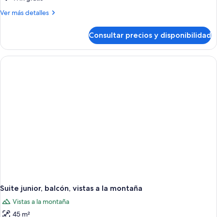
superior
Más
Ver más detalles
detalles
de
Consultar precios y disponibilidad
Habitación
doble
superior
Suite junior, balcón, vistas a la montaña
Vistas a la montaña
45 m²