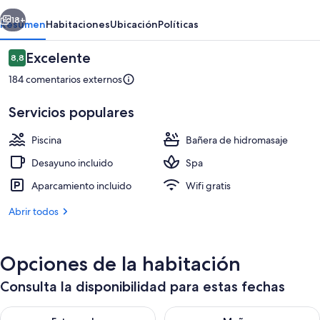
Spa
erior
Siguiente
Resort
18+
Resumen
Habitaciones
Ubicación
Políticas
Comentarios
Excelente
8,8
8,8 de 10
184 comentarios externos
Servicios populares
Piscina
Bañera de hidromasaje
Desayuno incluido
Spa
Una piscina cubierta, tumbonas
Aparcamiento incluido
Wifi gratis
Abrir todos
Opciones de la habitación
Consulta la disponibilidad para estas fechas
Consulta la disponibilidad para esta noche, ago 8 - ago 9
Consulta la disponibilidad pa