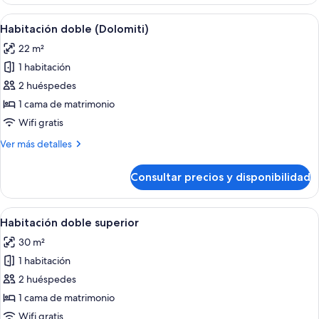
clásica
doble
Abrir
Una habitación de hotel con una cama,
1
Habitación doble (Dolomiti)
todas
22 m²
las
1 habitación
fotos
de
2 huéspedes
Habitación
1 cama de matrimonio
doble
Wifi gratis
(Dolomiti)
Más
Ver más detalles
detalles
de
Consultar precios y disponibilidad
Habitación
doble
(Dolomiti)
Abrir
Una habitación acogedora con techo 
1
Habitación doble superior
todas
30 m²
las
1 habitación
fotos
de
2 huéspedes
Habitación
1 cama de matrimonio
doble
Wifi gratis