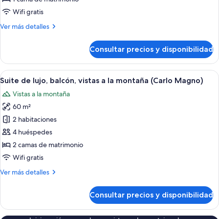
lujo
Wifi gratis
(Suite
Más
Ver más detalles
Baita)
detalles
de
Consultar precios y disponibilidad
Dúplex
de
lujo
Abrir
Habitación de hotel con cama, escritorio
1
(Suite
Suite de lujo, balcón, vistas a la montaña (Carlo Magno)
todas
Baita)
Vistas a la montaña
las
60 m²
fotos
de
2 habitaciones
Suite
4 huéspedes
de
2 camas de matrimonio
lujo,
Wifi gratis
balcón,
Más
Ver más detalles
vistas
detalles
a
de
Consultar precios y disponibilidad
la
Suite
de
montaña
lujo,