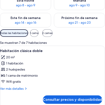
Esta noche
Mañana
ago 8 - ago 9
ago 9 - ago 10
Consulta la disponibilidad para este fin de semana, ago 14 - a
Consulta la disponibilidad par
Este fin de semana
Próximo fin de semana
ago 14 - ago 16
ago 21 - ago 23
Filtros
Todas las habitaciones
1 cama
2 camas
disponibles
para
Se muestran 7 de 7 habitaciones
las
Abrir
Habitación de hotel con una cama gran
1
Habitación clásica doble
habitaciones
todas
20 m²
las
1 habitación
fotos
de
2 huéspedes
Habitación
1 cama de matrimonio
clásica
Wifi gratis
doble
Más
Ver más detalles
detalles
de
Consultar precios y disponibilidad
Habitación