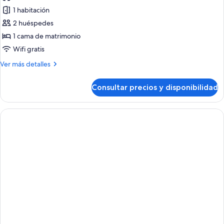
1 habitación
2 huéspedes
1 cama de matrimonio
Wifi gratis
Más
Ver más detalles
detalles
de
Consultar precios y disponibilidad
Suite
junior,
balcón,
vistas
a
la
montaña