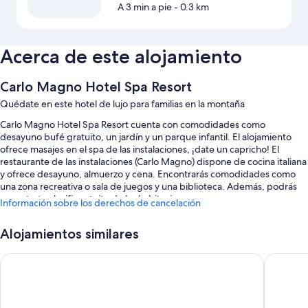
A 3 min a pie
- 0.3 km
Acerca de este alojamiento
Carlo Magno Hotel Spa Resort
Quédate en este hotel de lujo para familias en la montaña
Carlo Magno Hotel Spa Resort cuenta con comodidades como
desayuno bufé gratuito, un jardín y un parque infantil. El alojamiento
ofrece masajes en el spa de las instalaciones, ¡date un capricho! El
restaurante de las instalaciones (Carlo Magno) dispone de cocina italiana
y ofrece desayuno, almuerzo y cena. Encontrarás comodidades como
una zona recreativa o sala de juegos y una biblioteca. Además, podrás
conectarte al wifi gratuito de las habitaciones.
Información sobre los derechos de cancelación
Aquí tienes otros servicios:
Alojamientos similares
Una piscina cubierta con tumbonas
Hotel Garnì Caminetto
Hotel Cl
Aparcamiento gratis
Bicicletas de alquiler, personal multilingüe y 5 salas de reuniones
Espacios sin humos, un salón de eventos y una televisión en la zona
común