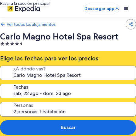
Pasar a la sección principal
Descargar app
Ver todos los alojamientos
Carlo Magno Hotel Spa Resort
Alojamiento
de
4.5 estrellas
Elige las fechas para ver los precios
¿A dónde vas?
Fechas
Personas
Buscar