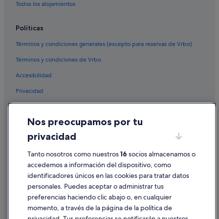
Todos los alojamientos
Políticas
Términos y condiciones generales (excepto para reservas de Vrbo)
Términos y condiciones de Vrbo
Accesibilidad
Privacidad
Cookies
Nos preocupamos por tu
Condiciones de uso
privacidad
Información legal/contacto
Tanto nosotros como nuestros
16
socios almacenamos o
Pautas sobre el contenido y cómo denunciar contenido
accedemos a información del dispositivo, como
identificadores únicos en las cookies para tratar datos
Ayuda
personales. Puedes aceptar o administrar tus
Ayuda
preferencias haciendo clic abajo o, en cualquier
momento, a través de la página de la política de
Cancelar un vuelo
privacidad. Tus preferencias se notificarán a nuestros