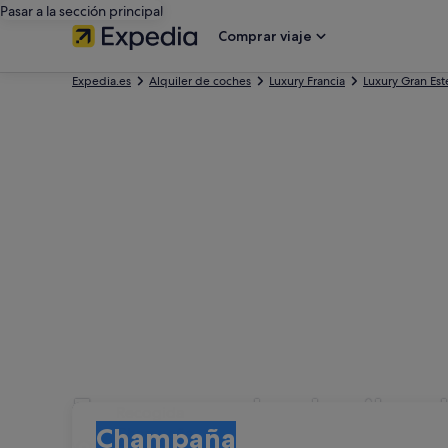
Pasar a la sección principal
Comprar viaje
Expedia.es
Alquiler de coches
Luxury Francia
Luxury Gran Est
Empresas de alquiler 
Recogida
Recogida
Champaña