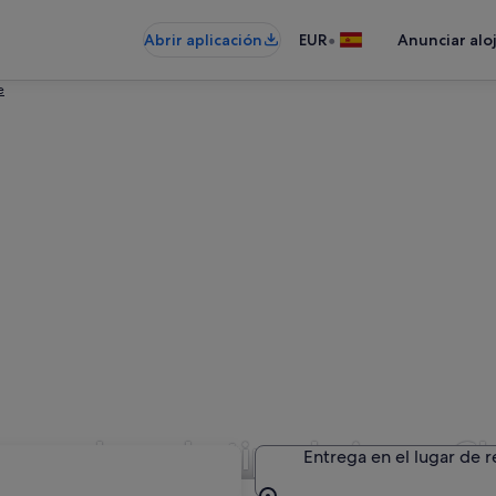
•
Abrir aplicación
EUR
Anunciar alo
e
de coches de tipo Lujo en 
Entrega en el lugar de 