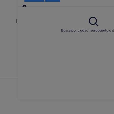
Recogida
Fecha de recogida
Fech
23 ago
24 a
Conductor menor de 30 años o mayor de 70
Es posible que los conductores jóvenes o los mayores deban pagar
Busca por ciudad, aeropuerto o d
Tengo un código de descuento
Buscar
No te preocupes si cambias de idea
Anulación sin penalización en una selección de
coches de alquiler
Encuentra ofertas de alqui
* Precios encontrados en las últimas 6 días. Haz cli