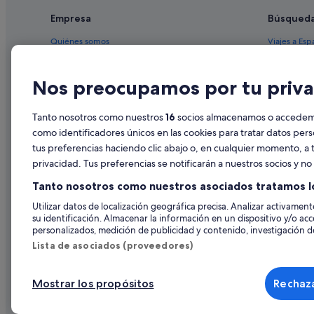
Aÿ-Champagne hoteles
Empresa
Búsqued
Relais & Chateaux hoteles en Épernay
Quiénes somos
Viajes a Esp
Vertus hoteles
Empleo
Hoteles en 
Tours-Sur-Marne hoteles
Nos preocupamos por tu priva
Anuncia tu alojamiento
Alquileres 
Chouilly hoteles
Publicidad
Paquetes de
Tanto nosotros como nuestros
16
socios almacenamos o accedemos
Prensa
Vuelos bara
como identificadores únicos en las cookies para tratar datos per
tus preferencias haciendo clic abajo o, en cualquier momento, a t
Alquiler de
privacidad. Tus preferencias se notificarán a nuestros socios y n
Todos los a
Tanto nosotros como nuestros asociados tratamos l
Utilizar datos de localización geográfica precisa. Analizar activamente
su identificación. Almacenar la información en un dispositivo y/o acc
personalizados, medición de publicidad y contenido, investigación de
Lista de asociados (proveedores)
Mostrar los propósitos
Rechaza
© 2026 Expedia, Inc., una empresa de Expedia Group. Todos los derec
de Viajes, I-AV-0000631.3.