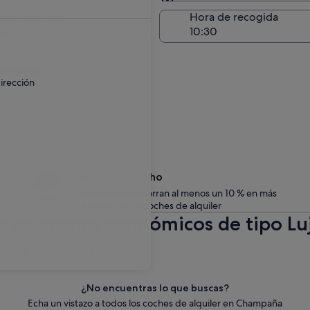
Entrega en el lugar de 
a de entrega
Hora de recogida
go
 un recargo.
irección
Date un capricho
Los miembros ahorran al menos un 10 % en más
de un millón de coches de alquiler
ler de coches económicos de tipo 
c para actualizarlos.
¿No encuentras lo que buscas?
Echa un vistazo a todos los coches de alquiler en Champaña