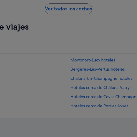
Ver todos los coches
 viajes
Montmort-Lucy hoteles
Bergères-Lès-Vertus hoteles
Châlons-En-Champagne hoteles
Hoteles cerca de Châlons-Vatry
Hoteles cerca de Cavas Champagne
Hoteles cerca de Perrier Jouet
Dizy hoteles
Alojamientos agroturísticos en 
Oyes hoteles