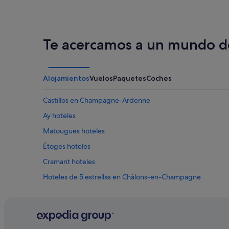
Te acercamos a un mundo de
Alojamientos
Vuelos
Paquetes
Coches
Castillos en Champagne-Ardenne
Ay hoteles
Matougues hoteles
Étoges hoteles
Cramant hoteles
Hoteles de 5 estrellas en Châlons-en-Champagne
B&B Hotels en Tours-sur-Marne
Arcis-Sur-Aube hoteles
Hoteles cerca de Champagne Château de Boursault