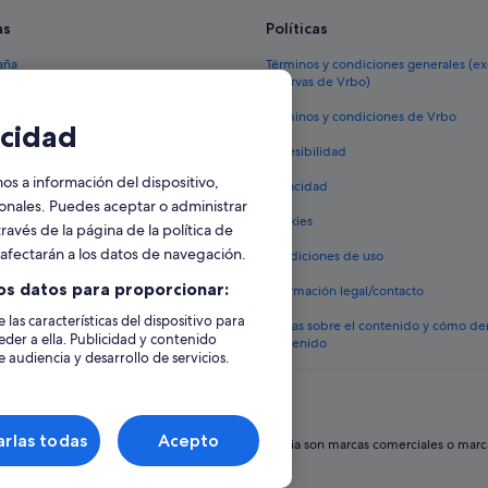
Hoteles cerca de Champagne Geor
as
Políticas
Cuis hoteles
aña
Términos y condiciones generales (e
reservas de Vrbo)
Sézanne hoteles
España
Épernay hoteles
Términos y condiciones de Vrbo
cidad
vacacionales España
Accesibilidad
 viaje a España
 a información del dispositivo,
Privacidad
tos en España
sonales. Puedes aceptar o administrar
Cookies
ravés de la página de la política de
 coches en España
o afectarán a los datos de navegación.
Condiciones de uso
lojamientos
os datos para proporcionar:
Información legal/contacto
 las características del dispositivo para
Pautas sobre el contenido y cómo de
eder a ella. Publicidad y contenido
contenido
 audiencia y desarrollo de servicios.
rlas todas
Acepto
hos reservados. Expedia y el logotipo de Expedia son marcas comerciales o marcas 