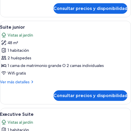
de
Consultar precios y disponibilidad
Habitación
Deluxe,
vistas
Abrir
Habitación de hotel con una cama grand
4
al
Suite junior
todas
jardín
Vistas al jardín
las
48 m²
fotos
de
1 habitación
Suite
2 huéspedes
junior
1 cama de matrimonio grande O 2 camas individuales
Wifi gratis
Más
Ver más detalles
detalles
de
Consultar precios y disponibilidad
Suite
junior
Abrir
Una sala de estar con dos sofás amaril
6
Executive Suite
todas
Vistas al jardín
las
1 habitación