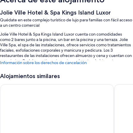
Jolie Ville Hotel & Spa Kings Island Luxor
Quédate en este complejo turístico de lujo para familias con fácil acceso
a un centro comercial
Jolie Ville Hotel & Spa Kings Island Luxor cuenta con comodidades
como 2 bares junto a la piscina, un bar en la piscina y una terraza. Jolie
Ville Spa, el spa de las instalaciones, ofrece servicios como tratamientos
faciales, exfoliaciones corporales y manicura y pedicura. Los 3
restaurantes de las instalaciones ofrecen almuerzo y cena y cuentan con
una piscina. Podrás practicar gimnasia en el centro de bienestar;
Información sobre los derechos de cancelación
además, se ofrecen otras actividades, entre las que se incluyen las
siguientes: baloncesto, vóleibol y vela. Encontrarás comodidades como
Alojamientos similares
tiendas en las instalaciones y un jardín. Además, podrás conectarte al
wifi gratuito de las habitaciones.
Pyramisa Hotel Luxor
Steigenb
También hay otros servicios, como:
3 piscinas al aire libre y una piscina infantil, con un tobogán acuático,
tumbonas y sombrillas
Aparcamiento y aparcamiento de larga duración gratis
Desayuno bufé (de pago), un servicio gratuito de transporte por la
zona y bicicletas de alquiler