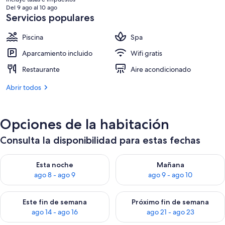
actual
Del 9 ago al 10 ago
es
Servicios populares
de
77 €
Piscina
Spa
Aparcamiento incluido
Wifi gratis
Restaurante
Aire acondicionado
Abrir todos
Opciones de la habitación
Consulta la disponibilidad para estas fechas
Consulta la disponibilidad para esta noche, ago 8 - ago 9
Consulta la disponibilidad pa
Esta noche
Mañana
ago 8 - ago 9
ago 9 - ago 10
Consulta la disponibilidad para este fin de semana, ago 14 - a
Consulta la disponibilidad par
Este fin de semana
Próximo fin de semana
ago 14 - ago 16
ago 21 - ago 23