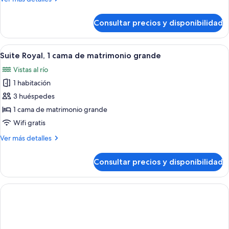
detalles
de
Consultar precios y disponibilidad
Habitación
familiar
Abrir
Una habitación amplia con puerta de cri
7
Suite Royal, 1 cama de matrimonio grande
todas
Vistas al río
las
1 habitación
fotos
de
3 huéspedes
Suite
1 cama de matrimonio grande
Royal,
Wifi gratis
1
Más
Ver más detalles
cama
detalles
de
de
Consultar precios y disponibilidad
Suite
matrimonio
Royal,
grande
1
cama
de
matrimonio
grande