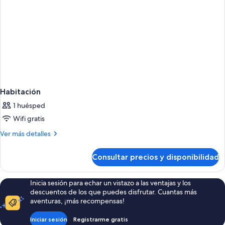
Habitación
1 huésped
Wifi gratis
Más
Ver más detalles
detalles
de
Consultar precios y disponibilidad
Habitación
Inicia sesión para echar un vistazo a las ventajas y los
descuentos de los que puedes disfrutar. Cuantas más
aventuras, ¡más recompensas!
Iniciar sesión
Registrarme gratis