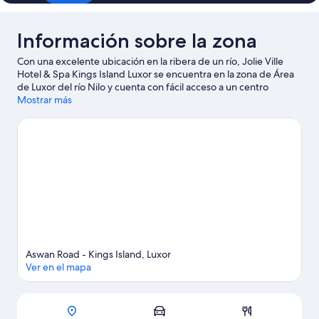
Información sobre la zona
Con una excelente ubicación en la ribera de un río, Jolie Ville
Hotel & Spa Kings Island Luxor se encuentra en la zona de Área
de Luxor del río Nilo y cuenta con fácil acceso a un centro
comercial. Necrópolis de Tebas Antigua y Nilo son una buena
Mostrar más
muestra de la belleza natural de la región, donde también
puedes acercarte a atractivos turísticos como ACE-Cuidado de
Animales en Egipto o Espectáculo de Luz y Sonido de Karnak.
Dedica algo de tiempo a descubrir cuáles son las actividades de
la zona, entre las que se incluye el golf.
Ver guía de viaje de
Luxor
Ver más complejos turísticos en Luxor
Aswan Road - Kings Island, Luxor
Ver en el mapa
Mapa