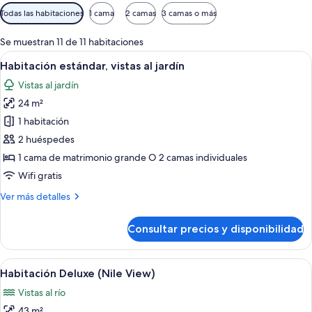
Filtros
Todas las habitaciones
1 cama
2 camas
3 camas o más
disponibles
para
Se muestran 11 de 11 habitaciones
las
Abrir
Una pareja sentada en muebles de mim
5
Habitación estándar, vistas al jardín
habitaciones
todas
Vistas al jardín
las
24 m²
fotos
de
1 habitación
Habitación
2 huéspedes
estándar,
1 cama de matrimonio grande O 2 camas individuales
vistas
Wifi gratis
al
Más
Ver más detalles
jardín
detalles
de
Consultar precios y disponibilidad
Habitación
estándar,
vistas
Abrir
Una habitación de hotel con una cama g
5
al
Habitación Deluxe (Nile View)
todas
jardín
Vistas al río
las
43 m²