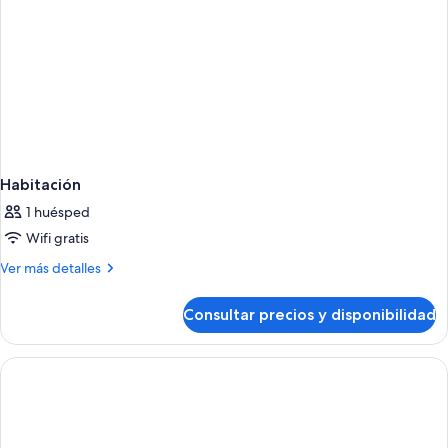
Habitación
1 huésped
Wifi gratis
Más
Ver más detalles
detalles
de
Consultar precios y disponibilidad
Habitación