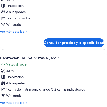
fotos
de
1 habitación
Habitación
3 huéspedes
Deluxe
1 cama individual
(Nile
Wifi gratis
View)
Más
Ver más detalles
detalles
de
Consultar precios y disponibilidad
Habitación
Deluxe
(Nile
Abrir
Habitación de hotel con una cama grand
5
View)
Habitación Deluxe, vistas al jardín
todas
Vistas al jardín
las
43 m²
fotos
de
1 habitación
Habitación
4 huéspedes
Deluxe,
1 cama de matrimonio grande O 2 camas individuales
vistas
Wifi gratis
al
Más
Ver más detalles
jardín
detalles