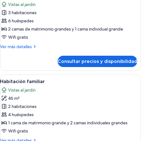
View
Vistas al jardín
las
3 habitaciones
fotos
de
6 huéspedes
Villa
2 camas de matrimonio grandes y 1 cama individual grande
Royal
Wifi gratis
Más
Ver más detalles
detalles
de
Consultar precios y disponibilidad
Villa
Royal
Abrir
Un espacio al aire libre con mobiliari
6
Habitación familiar
todas
Vistas al jardín
las
46 m²
fotos
de
2 habitaciones
Habitación
4 huéspedes
familiar
1 cama de matrimonio grande y 2 camas individuales grandes
Wifi gratis
Más
Ver más detalles