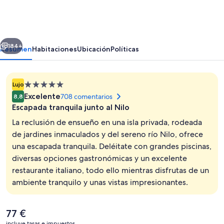
Ville
Hotel
&
erior
Siguiente
Spa
184+
Resumen
Habitaciones
Ubicación
Políticas
Kings
Island
Alojamiento
Lujo
Luxor
de
Excelente
708 comentarios
8,8
5.0 estrellas
Escapada tranquila junto al Nilo
La reclusión de ensueño en una isla privada, rodeada
de jardines inmaculados y del sereno río Nilo, ofrece
una escapada tranquila. Deléitate con grandes piscinas,
3 piscinas al aire libre, sombrillas, tum
diversas opciones gastronómicas y un excelente
restaurante italiano, todo ello mientras disfrutas de un
ambiente tranquilo y unas vistas impresionantes.
El
77 €
precio
incluye tasas e impuestos