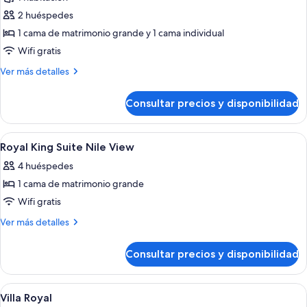
fotos
de
2 huéspedes
Executive
1 cama de matrimonio grande y 1 cama individual
Suite
Wifi gratis
Más
Ver más detalles
detalles
de
Consultar precios y disponibilidad
Executive
Suite
Abrir
Ropa de cama hipoalergénica, minibar, 
7
Royal King Suite Nile View
todas
4 huéspedes
las
1 cama de matrimonio grande
fotos
de
Wifi gratis
Royal
Más
Ver más detalles
King
detalles
de
Suite
Consultar precios y disponibilidad
Royal
Nile
King
View
Suite
Abrir
Zona de piscina con sillones de descans
10
Nile
Villa Royal
todas