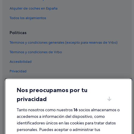
Alquiler de coches en España
Todos los alojamientos
Políticas
Términos y condiciones generales (excepto para reservas de Vrbo)
Términos y condiciones de Vrbo
Accesibilidad
Privacidad
Cookies
Nos preocupamos por tu
Condiciones de uso
privacidad
Información legal/contacto
Pautas sobre el contenido y cómo denunciar contenido
Tanto nosotros como nuestros
16
socios almacenamos o
accedemos a información del dispositivo, como
identificadores únicos en las cookies para tratar datos
Ayuda
personales. Puedes aceptar o administrar tus
Ayuda