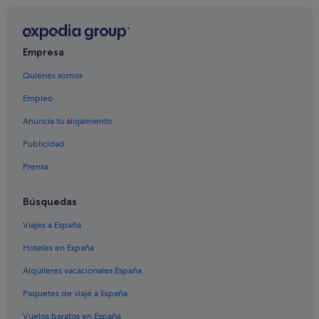
Casas rurales en Los Sauces
Hoteles cerca de Piscinas naturales de Charco Azul
Empresa
Hoteles cerca de Playa Nogales
Quiénes somos
San Andrés y Sauces hoteles
Empleo
Hoteles de 4 estrellas en Barlovento
Casas rurales en Barlovento
Anuncia tu alojamiento
La Galga hoteles
Publicidad
Barlovento hoteles
Prensa
Albergues en Puntallana
Búsquedas
Casas de campo en Los Sauces
Viajes a España
Hoteles de 3 estrellas en El Tablado
Hoteles en España
Hoteles cerca de Observatorio del Roque de los
Muchachos
Alquileres vacacionales España
Campings de caravanas en Barlovento
Paquetes de viaje a España
Pensiones en Barlovento
Vuelos baratos en España