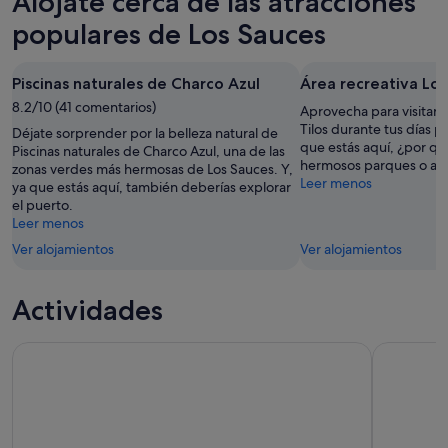
Alójate cerca de las atracciones
esta
Sauces
en
noche,
para
Los
populares de Los Sauces
8
mañana
Sauces
ago
por
para
Piscinas naturales de Charco Azul
Área recreativa Los
-
la
el
9
8.2/10 (41 comentarios)
noche,
próximo
Aprovecha para visitar Á
ago
9
fin
Tilos durante tus días p
Déjate sorprender por la belleza natural de
que estás aquí, ¿por qu
ago
de
Piscinas naturales de Charco Azul, una de las
hermosos parques o ad
zonas verdes más hermosas de Los Sauces. Y,
-
semana,
Leer menos
ya que estás aquí, también deberías explorar
10
14
el puerto.
ago
ago
Leer menos
-
Ver alojamientos
Ver alojamientos
16
ago
Actividades
La Palma: caminata guiada al volcán Tajogaite
La Palma: 