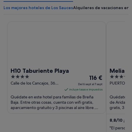
Los mejores hoteles de Los Sauces
Alquileres de vacaciones en 
H10 Taburiente Playa
Melia La Pa
H10 Taburiente Playa
Melia L
4
El
4
116 €
out
precio
out
Calle de los Cancajos, 36
PUERTO NAO
Del 6 sept al 7 sept
Brena Baja La Palma
del Pozo, S/
of
es
of
incluye tasas e impuestos
Aridane Can
5
de
5
Quédate en este hotel para familias de Breña
Quédate en e
116 €
Baja. Entre otras cosas, cuenta con wifi gratis,
de Aridane. 
aparcamiento gratuito y 3 piscinas al aire libre.
por
gratis, 3 re
Algo que los ...
atracciones t
noche
del
8,8
/
10
¡Exc
6
"El persona