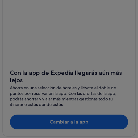
Hoteles de 4 estrellas en Puntallana
Casas de huéspedes en Barlovento
Casas privadas de vacaciones en Puntallana
Hoteles de 4 estrellas en Los Sauces
Hoteles con restaurante en Barlovento
Albergues en San Andrés y Sauces
Cabañas en Barlovento
Hoteles con gimnasio en Barlovento
Con la app de Expedia llegarás aún más
lejos
Pensiones en Los Sauces
Ahorra en una selección de hoteles y llévate el doble de
Hoteles cerca de Piscinas de La Fajana
puntos por reservar en la app. Con las ofertas de la app,
Villas en Los Sauces
podrás ahorrar y viajar más mientras gestionas todo tu
itinerario estés donde estés.
Villas en Barlovento
Casas privadas de vacaciones en El Tablado
Cambiar a la app
Hoteles cerca de Cadena volcánica de Cumbre Vieja
Casas privadas de vacaciones en San Andrés y Sauces