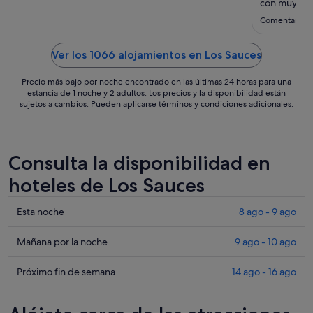
sept
con muy bue
al
Comentario d
7
sept
Ver los 1066 alojamientos en Los Sauces
Precio más bajo por noche encontrado en las últimas 24 horas para una
estancia de 1 noche y 2 adultos. Los precios y la disponibilidad están
sujetos a cambios. Pueden aplicarse términos y condiciones adicionales.
Consulta la disponibilidad en
hoteles de Los Sauces
Comprueba
Esta noche
8 ago - 9 ago
los
precios
Comprueba
Mañana por la noche
9 ago - 10 ago
en
los
Los
precios
Comprueba
Próximo fin de semana
14 ago - 16 ago
Sauces
en
los
para
Los
precios