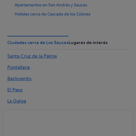
Apartamentos en San Andrés y Sauces
Hoteles cerca de Cascada de los Colores
Casas privadas de vacaciones en Los Sauces
Los Sauces hoteles
Casas privadas de vacaciones en Barlovento
Ciudades cerca de Los Sauces
Lugares de interés
Pensiones en Puntallana
Santa Cruz de la Palma
Casas de campo en Puntallana
Puntallana
El Tablado hoteles
Villas en San Andrés y Sauces
Barlovento
Alojamientos agroturísticos en El Tablado
El Paso
Puntallana hoteles
La Galga
Apartamentos en Puntallana
San Andrés y Sauces
Casas rurales en Puntallana
Casas de campo en La Galga
Albergues en Los Sauces