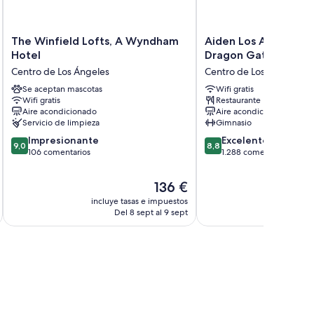
ersonal gratuitos
The
Aiden
The Winfield Lofts, A Wyndham
Aiden Los Angeles 
Winfield
Los
Hotel
Dragon Gate Inn
Lofts,
Angeles
Centro de Los Ángeles
Centro de Los Ángeles
A
Downtown
Wyndham
Se aceptan mascotas
Dragon
Wifi gratis
Wifi gratis
Restaurante
Hotel
Gate
Aire acondicionado
Aire acondicionado
Centro
Inn
Servicio de limpieza
Gimnasio
de
Centro
9.0
8.8
Los
Impresionante
de
Excelente
9,0
8,8
sobre
sobre
Ángeles
106 comentarios
Los
1.288 comentarios
10,
10,
Ángeles
Impresionante,
Excelente,
El
136 €
106 comentarios
1.288 comentarios
precio
incluye tasas e impuestos
incluye
actual
Del 8 sept al 9 sept
D
es
de
136 €