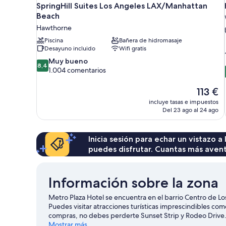
SpringHill Suites Los Angeles LAX/Manhattan
Beach
Hawthorne
Piscina
Bañera de hidromasaje
Desayuno incluido
Wifi gratis
8.4
Muy bueno
8,4
sobre
1.004 comentarios
10,
Muy
El
113 €
bueno,
precio
incluye tasas e impuestos
1.004 comentarios
actual
Del 23 ago al 24 ago
es
de
113 €
Inicia sesión para echar un vistazo a
puedes disfrutar. Cuantas más aven
Información sobre la zona
Metro Plaza Hotel se encuentra en el barrio Centro de L
Puedes visitar atracciones turísticas imprescindibles com
compras, no debes perderte Sunset Strip y Rodeo Drive. 
calendario de Estadio de los Dodger o Crypto.com Aren
Mostrar más