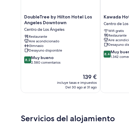
DoubleTree
Kawada
DoubleTree by Hilton Hotel Los
Kawada Ho
by
Hotel
Angeles Downtown
Centro de Los
Hilton
Centro
Centro de Los Ángeles
Wifi gratis
Hotel
de
Restaurante
Los
Restaurante
Los
Aire acondic
Aire acondicionado
Angeles
Ángeles
Desayuno di
Gimnasio
Downtown
Desayuno disponible
8.4
Muy bue
Centro
8,4
sobre
1.342 comen
8.2
de
Muy bueno
8,2
10,
sobre
Los
2.580 comentarios
Muy
10,
Ángeles
bueno,
Muy
El
139 €
1.342 comenta
bueno,
precio
incluye tasas e impuestos
2.580 comentarios
actual
Del 30 ago al 31 ago
es
de
139 €
Servicios del alojamiento