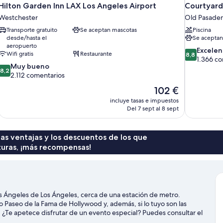
Hilton Garden Inn LAX Los Angeles Airport
Courtyard
Westchester
Old Pasade
Transporte gratuito
Se aceptan mascotas
Piscina
desde/hasta el
Se aceptan
aeropuerto
8.8
Excelen
Wifi gratis
Restaurante
8,8
sobre
1.366 co
8.2
Muy bueno
10,
8,2
sobre
2.112 comentarios
Excelente,
10,
1.366 comen
El
102 €
Muy
precio
incluye tasas e impuestos
bueno,
actual
Del 7 sept al 8 sept
2.112 comentarios
es
de
102 €
 las ventajas y los descuentos de los que
turas, ¡más recompensas!
os Ángeles de Los Ángeles, cerca de una estación de metro.
o Paseo de la Fama de Hollywood y, además, si lo tuyo son las
¿Te apetece disfrutar de un evento especial? Puedes consultar el
a.
Ver guía de viaje de Los Ángeles