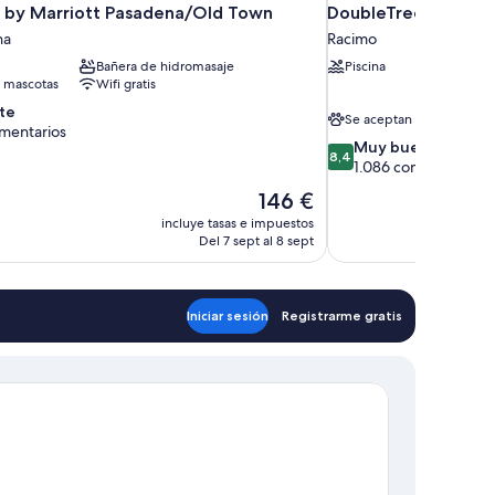
 by Marriott Pasadena/Old Town
DoubleTree by Hilto
na
Racimo
Bañera de hidromasaje
Piscina
 mascotas
Wifi gratis
te
Se aceptan mascotas
mentarios
8.4
Muy bueno
8,4
sobre
1.086 comentarios
10,
tarios
El
146 €
Muy
precio
incluye tasas e impuestos
bueno,
actual
Del 7 sept al 8 sept
1.086 comentarios
es
de
146 €
Iniciar sesión
Registrarme gratis