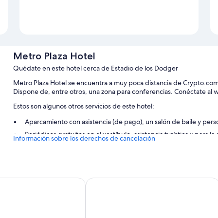
Metro Plaza Hotel
Quédate en este hotel cerca de Estadio de los Dodger
Metro Plaza Hotel se encuentra a muy poca distancia de Crypto.co
Dispone de, entre otros, una zona para conferencias. Conéctate al wi
Estos son algunos otros servicios de este hotel:
Aparcamiento con asistencia (de pago), un salón de baile y pers
Periódicos gratuitos en el vestíbulo, asistencia turística y para 
Información sobre los derechos de cancelación
Cajero o servicios bancarios, una caja fuerte en recepción y con
Los viajeros hablan muy bien de aspectos como la amabilidad del
Características de la habitación
l
Super 8 by Wyndham Los Angeles D
Las 80 habitaciones tienen características entre las que se incluye
como wifi gratis y cajas fuertes. Los viajeros destacan la limpieza de 
Además, otros servicios de los que disfrutarás incluyen: