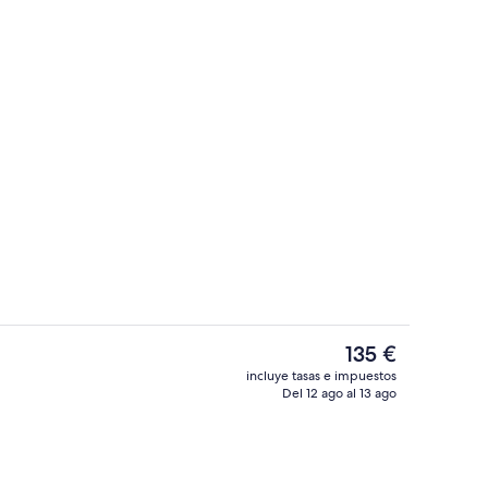
ayunos
Fachada del alojamiento - Noche
El
135 €
precio
incluye tasas e impuestos
actual
Del 12 ago al 13 ago
Recepción
es
de
135 €