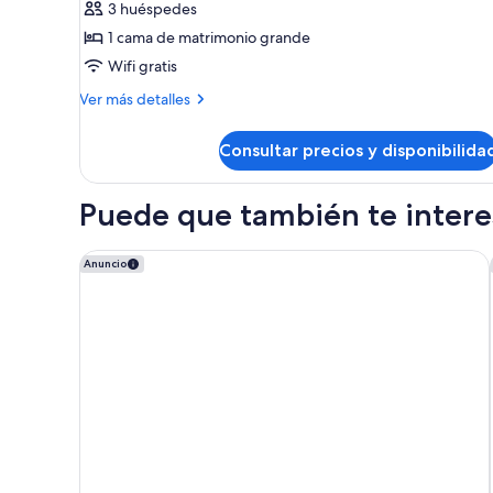
3 huéspedes
Habitación
1 cama de matrimonio grande
estándar,
Wifi gratis
1
cama
Más
Ver más detalles
detalles
de
de
matrimonio
Consultar precios y disponibilida
Habitación
grande
estándar,
1
Puede que también te interes
cama
de
matrimonio
SpringHill Suites Los Angeles LAX/Manhattan Beach
Anuncio
grande