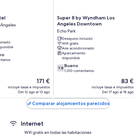
Camas supletorias (de pago) y cunas (de pago)
Baños con duchas y bañeras combinadas y artículos de higiene p
Super
tel
Super 8 by Wyndham Los
8
Angeles Downtown
Televisiones de pantalla plana con canales premium
 Ángeles
by
Echo Park
Frigoríficos, servicio de limpieza diario y teléfonos
Wyndham
Los
Desayuno incluido
ionado
Wifi gratis
Angeles
sponible
Aire acondicionado
Downtown
Aparcamiento
no
Echo
disponible
tarios
Park
7.8
Bueno
7,8
sobre
1.010 comentarios
10,
El
El
171 €
83 €
rios
Bueno,
precio
precio
1.010 comentarios
incluye tasas e impuestos
incluye tasas e impuestos
actual
actual
Del 12 ago al 13 ago
Del 17 ago al 18 ago
es
es
de
de
Comparar alojamientos parecidos
171 €
83 €
Internet
Wifi gratis en todas las habitaciones