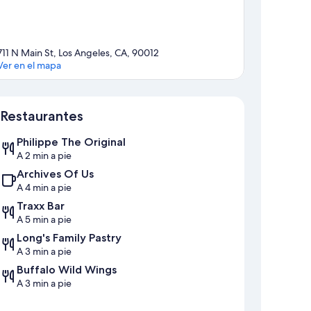
711 N Main St, Los Angeles, CA, 90012
Ver en el mapa
Mapa
Restaurantes
Philippe The Original
A 2 min a pie
Archives Of Us
A 4 min a pie
Traxx Bar
A 5 min a pie
Long's Family Pastry
A 3 min a pie
Buffalo Wild Wings
A 3 min a pie