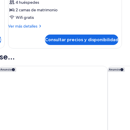
4 huéspedes
Habitación
2 camas de matrimonio
estándar,
Wifi gratis
2
camas
Más
Ver más detalles
detalles
de
de
matrimonio
d
Consultar precios y disponibilidad
Habitación
estándar,
2
e...
camas
de
matrimonio
Hilton Garden Inn LAX Los Angeles Airport
Courtyard
Anuncio
Anuncio