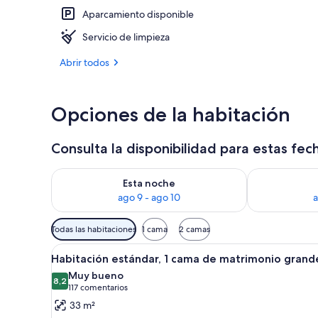
Aparcamiento disponible
Vistas desde 
Servicio de limpieza
Abrir todos
Opciones de la habitación
Consulta la disponibilidad para estas fec
Consulta la disponibilidad para esta noche, ago 9 - 
Consulta la d
Esta noche
ago 9 - ago 10
a
Filtros
Todas las habitaciones
1 cama
2 camas
disponibles
Abrir
Una habitación de hotel con u
para
9
Habitación estándar, 1 cama de matrimonio grand
todas
las
Muy bueno
las
8,2
habitaciones
8,2 de 10
(117 comentarios)
117 comentarios
fotos
33 m²
de