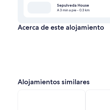
Sepulveda House
A 3 min a pie
- 0.3 km
Acerca de este alojamiento
Alojamientos similares
DoubleTree by Hilton Hotel Los Angeles Downtown
Kawada Hote