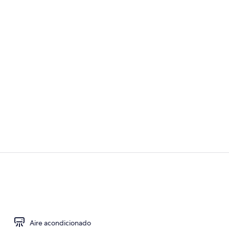
Zona de des
Sala de baile
Aire acondicionado