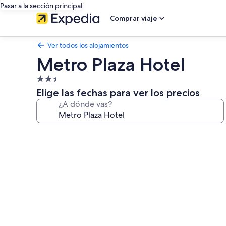
Pasar a la sección principal
Comprar viaje
Ver todos los alojamientos
Metro Plaza Hotel
Alojamiento
de
Elige las fechas para ver los precios
2.5 estrellas
¿A dónde vas?
Galería
de
imágenes
de
Metro
Plaza
Hotel