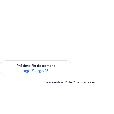
in de semana, ago 14 - ago 16
Consulta la disponibilidad para el próximo fin de semana, ago
Próximo fin de semana
ago 21 - ago 23
Se muestran 2 de 2 habitaciones
rande, un escritorio con silla, un televisor y una ventana con cortinas.