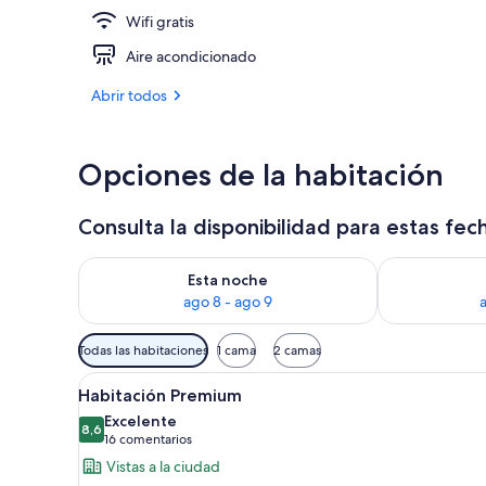
Wifi gratis
2 restaurante
Aire acondicionado
Abrir todos
Opciones de la habitación
Consulta la disponibilidad para estas fec
Consulta la disponibilidad para esta noche, ago 8 - 
Consulta la d
Esta noche
ago 8 - ago 9
Filtros
Todas las habitaciones
1 cama
2 camas
disponibles
Abrir
Una habitación de hotel moderna
para
5
Habitación Premium
todas
las
Excelente
las
8,6
habitaciones
8,6 de 10
(16 comentarios)
16 comentarios
fotos
Vistas a la ciudad
de