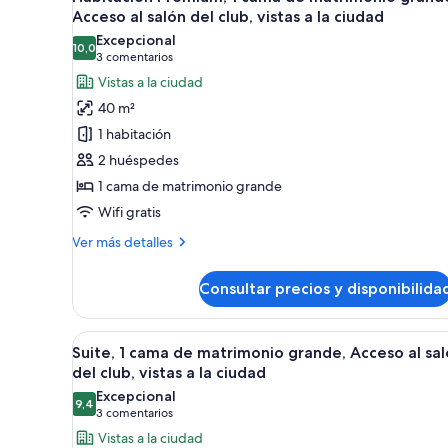
todas
Mobility)
Acceso al salón del club, vistas a la ciudad
las
Excepcional
10,0
fotos
10,0 de 10
(3 comentarios)
3 comentarios
de
Vistas a la ciudad
Habitación
40 m²
Premium,
1 habitación
1
2 huéspedes
cama
1 cama de matrimonio grande
de
Wifi gratis
matrimonio
grande,
Más
Ver más detalles
Acceso
detalles
de
al
Consultar precios y disponibilida
Habitación
salón
Premium,
del
1
Abrir
Ropa de cama hipoalergénica, 
8
cama
club,
Suite, 1 cama de matrimonio grande, Acceso al sa
todas
de
del club, vistas a la ciudad
vistas
matrimonio
las
Excepcional
a
grande,
9,4
fotos
9,4 de 10
(3 comentarios)
3 comentarios
la
Acceso
de
Vistas a la ciudad
al
ciudad