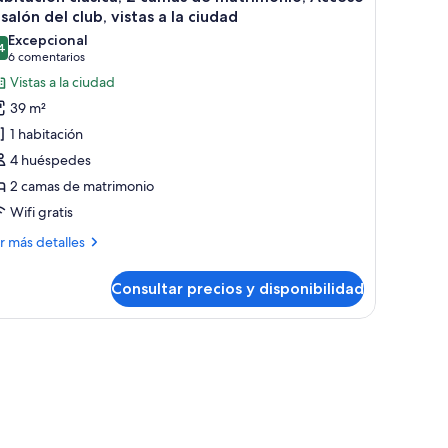
odas
 salón del club, vistas a la ciudad
stas
trimonio
s
Excepcional
ande,
4
otos
9,4 de 10
(6 comentarios)
6 comentarios
ceso
e
Vistas a la ciudad
iudad
abitación
lón
39 m²
l
ásica,
1 habitación
ub,
tas
4 huéspedes
amas
2 camas de matrimonio
e
udad
Wifi gratis
atrimonio,
cceso
ás
r más detalles
talles
alón
Consultar precios y disponibilidad
bitación
el
sica,
ub,
istas a la ciudad, un comedor y una zona de estar con una mesa de centro.
mas
stas
trimonio,
ceso
iudad
lón