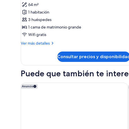
Suite,
salón
64 m²
del
1
1 habitación
club,
cama
vistas
3 huéspedes
de
a
1 cama de matrimonio grande
matrimonio
la
ciudad
Wifi gratis
grande,
Acceso
Más
Ver más detalles
al
detalles
de
salón
Consultar precios y disponibilida
Suite,
del
1
club,
cama
Puede que también te interes
de
vistas
matrimonio
a
grande,
JW Marriott Los Angeles L.A. LIVE
Anuncio
la
Acceso
ciudad
al
salón
del
club,
vistas
a
la