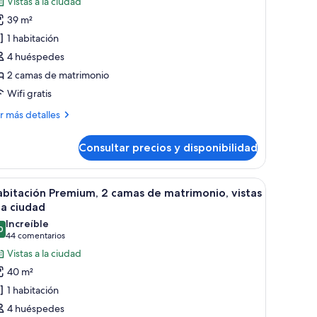
Vistas a la ciudad
abitación
39 m²
ásica,
1 habitación
4 huéspedes
amas
2 camas de matrimonio
e
Wifi gratis
atrimonio,
stas
ás
r más detalles
talles
Consultar precios y disponibilidad
bitación
iudad
sica,
 a la ciudad.
ama grande, un escritorio con computadora, televisor y vista a la ciudad.
brir
Una habitación de hotel moderna con una cama g
5
mas
bitación Premium, 2 camas de matrimonio, vistas
odas
la ciudad
trimonio,
s
Increíble
tas
0
otos
9,0 de 10
(44 comentarios)
44 comentarios
e
Vistas a la ciudad
abitación
udad
40 m²
remium,
1 habitación
4 huéspedes
amas