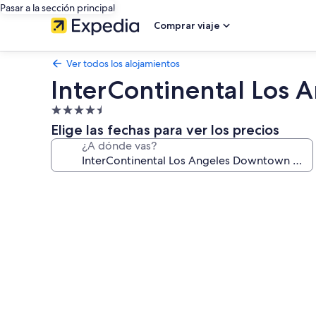
Pasar a la sección principal
Comprar viaje
Ver todos los alojamientos
InterContinental Los
Alojamiento
de
Elige las fechas para ver los precios
4.5 estrellas
¿A dónde vas?
Galería
de
imágenes
de
InterContinental
Los
Angeles