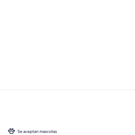
Vídeo hecho 
2 restaurant
Se aceptan mascotas