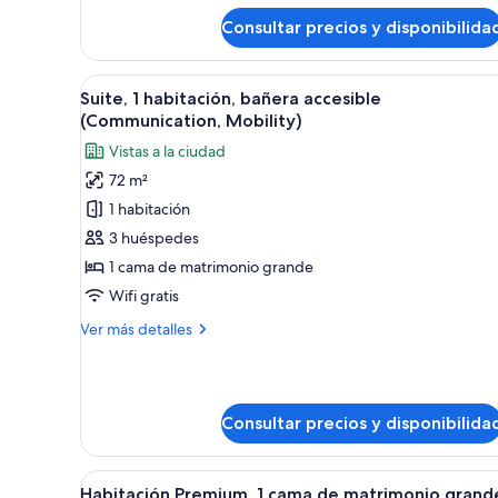
de
la
Consultar precios y disponibilida
Suite,
ciudad
1
cama
Abrir
Habitación de hotel moderna con
5
de
Suite, 1 habitación, bañera accesible
todas
matrimonio
(Communication, Mobility)
grande,
las
Vistas a la ciudad
vistas
fotos
a
72 m²
de
la
1 habitación
Suite,
ciudad
1
3 huéspedes
habitación,
1 cama de matrimonio grande
bañera
Wifi gratis
accesible
Más
Ver más detalles
(Communication,
detalles
Mobility)
de
Suite,
1
Consultar precios y disponibilida
habitación,
bañera
accesible
Abrir
Un comedor moderno con mesas y
(Communication,
6
Habitación Premium, 1 cama de matrimonio grand