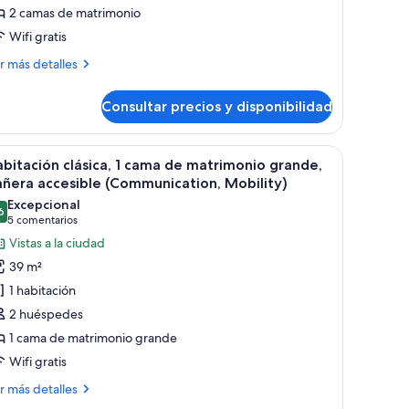
2 camas de matrimonio
e
Wifi gratis
atrimonio,
stas
ás
r más detalles
talles
Consultar precios y disponibilidad
bitación
iudad
emium,
ma grande, televisor, escritorio y vistas a la ciudad.
brir
Habitación de hotel con una cama grande, un es
5
mas
bitación clásica, 1 cama de matrimonio grande,
odas
ñera accesible (Communication, Mobility)
trimonio,
s
Excepcional
tas
6
otos
9,6 de 10
(5 comentarios)
5 comentarios
e
Vistas a la ciudad
abitación
udad
39 m²
ásica,
1 habitación
2 huéspedes
ama
1 cama de matrimonio grande
e
Wifi gratis
atrimonio
rande,
ás
r más detalles
añera
talles