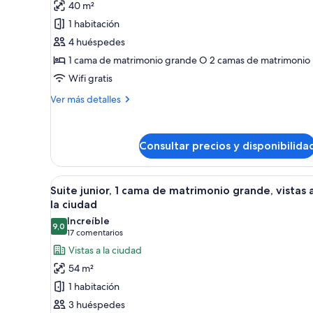
40 m²
Habitación
1 habitación
Premium
4 huéspedes
1 cama de matrimonio grande O 2 camas de matrimonio
Wifi gratis
Más
Ver más detalles
detalles
de
Habitación
Consultar precios y disponibilida
Premium
Abrir
Una habitación de hotel modern
5
Suite junior, 1 cama de matrimonio grande, vistas 
todas
la ciudad
las
Increíble
9,0
fotos
9,0 de 10
(17 comentarios)
17 comentarios
de
Vistas a la ciudad
Suite
54 m²
junior,
1 habitación
1
3 huéspedes
cama