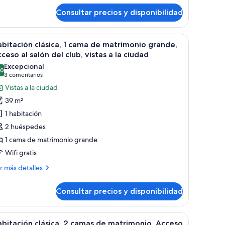
ccesible
Consultar precios y disponibilidad
bitación
Communication,
sica,
obility)
, un escritorio, una silla, un banco, un televisor y un ventanal con vista a 
brir
Habitación de hotel con una cama grande, un es
6
ma
bitación clásica, 1 cama de matrimonio grande,
odas
ceso al salón del club, vistas a la ciudad
trimonio
s
Excepcional
ande,
,0
otos
10,0 de 10
(3 comentarios)
3 comentarios
ñera
e
Vistas a la ciudad
cesible
abitación
ommunication,
39 m²
bility)
ásica,
1 habitación
2 huéspedes
ama
1 cama de matrimonio grande
e
Wifi gratis
atrimonio
rande,
ás
r más detalles
cceso
talles
Consultar precios y disponibilidad
bitación
alón
sica,
el
frecen vistas a la ciudad.
on un expositor de vidrio, varios tipos de comida y una decoración interio
brir
Habitación de hotel con dos camas, un escritorio
7
ma
ub,
bitación clásica, 2 camas de matrimonio, Acceso