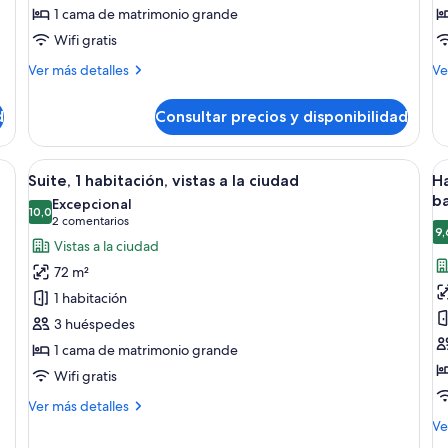
1 cama de matrimonio grande
de
d
Wifi gratis
matrimonio
m
grande,
vi
Más
M
Ver más detalles
Ve
vistas
detalles
a
de
de
de
a
la
d
Consultar precios y disponibilidad
Habitación
Ha
la
c
Premium,
Pr
ciudad
1
2
edredones de plumas, minibar y caja fuerte
Abrir
Habitación de hotel moderna con una ca
A
6
cama
ca
Suite, 1 habitación, vistas a la ciudad
Ha
todas
t
de
de
ba
Excepcional
matrimonio
las
10,0
ma
la
10,0 de 10
(2 comentarios)
2 comentarios
grande,
vis
9,
fotos
f
Vistas a la ciudad
vistas
a
de
d
a
la
72 m²
Suite,
H
la
ci
1 habitación
ciudad
1
cl
3 huéspedes
habitación,
1
1 cama de matrimonio grande
vistas
c
a
d
Wifi gratis
la
m
Más
Ver más detalles
ciudad
g
detalles
M
Ve
de
b
de