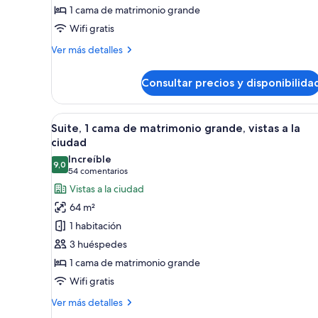
1 cama de matrimonio grande
de
Wifi gratis
matrimonio
grande,
Más
Ver más detalles
vistas
detalles
de
a
Consultar precios y disponibilida
Suite
la
junior,
ciudad
1
Abrir
Ropa de cama hipoalergénica, 
5
cama
Suite, 1 cama de matrimonio grande, vistas a la
todas
de
ciudad
matrimonio
las
Increíble
grande,
9,0
fotos
9,0 de 10
(54 comentarios)
54 comentarios
vistas
de
Vistas a la ciudad
a
Suite,
la
64 m²
ciudad
1
1 habitación
cama
3 huéspedes
de
1 cama de matrimonio grande
matrimonio
Wifi gratis
grande,
vistas
Más
Ver más detalles
a
detalles