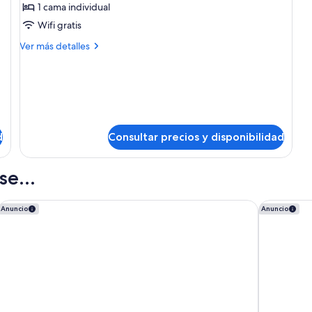
Suite,
ciudad
de
1 cama individual
cl
1
Wifi gratis
vis
cama
a
Más
Ver más detalles
individual
la
detalles
(Hospitality)
ci
de
Suite,
1
cama
individual
(Hospitality)
d
Consultar precios y disponibilidad
e...
W Hollywood
Sheraton 
Anuncio
Anuncio