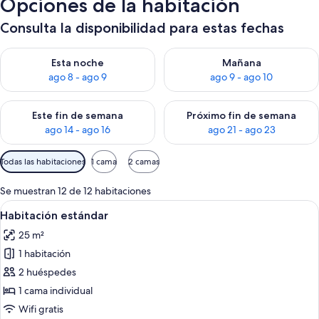
Opciones de la habitación
Consulta la disponibilidad para estas fechas
Consulta la disponibilidad para esta noche, ago 8 - ago 9
Consulta la disponibilidad pa
Esta noche
Mañana
ago 8 - ago 9
ago 9 - ago 10
Consulta la disponibilidad para este fin de semana, ago 14 - a
Consulta la disponibilidad par
Este fin de semana
Próximo fin de semana
ago 14 - ago 16
ago 21 - ago 23
Filtros
Todas las habitaciones
1 cama
2 camas
disponibles
para
Se muestran 12 de 12 habitaciones
las
Abrir
Edredones de plumas, caja fuerte, escr
5
Habitación estándar
habitaciones
todas
25 m²
las
1 habitación
fotos
de
2 huéspedes
Habitación
1 cama individual
estándar
Wifi gratis