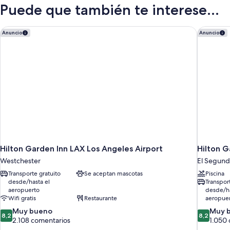
2
Puede que también te interese...
camas
de
matrimonio
Hilton Garden Inn LAX Los Angeles Airport
Hilton G
Anuncio
Anuncio
Hilton Garden Inn LAX Los Angeles Airport
Hilton G
Westchester
El Segun
Transporte gratuito
Se aceptan mascotas
Piscina
desde/hasta el
Transpor
aeropuerto
desde/ha
Wifi gratis
Restaurante
aeropue
8.2
8.2
Muy bueno
Muy 
8,2
8,2
sobre
sobre
2.108 comentarios
1.050
10,
10,