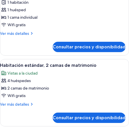
grande
1 habitación
fotos
(High
de
1 huésped
Floor)
Habitación
1 cama individual
Premium
Wifi gratis
Más
Ver más detalles
detalles
de
Consultar precios y disponibilidad
Habitación
Premium
Abrir
Habitación de hotel con dos camas, un e
8
Habitación estándar, 2 camas de matrimonio
todas
Vistas a la ciudad
las
4 huéspedes
fotos
de
2 camas de matrimonio
Habitación
Wifi gratis
estándar,
Más
Ver más detalles
2
detalles
camas
de
Consultar precios y disponibilidad
Habitación
de
estándar,
matrimonio