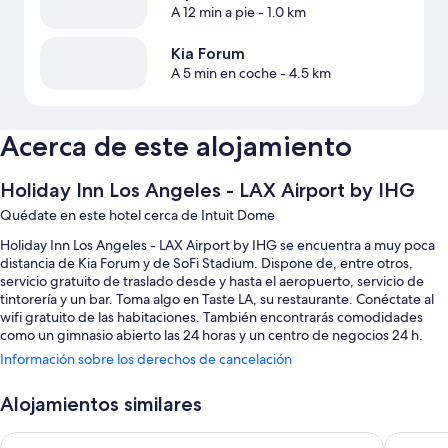
A 12 min a pie
- 1.0 km
Kia Forum
A 5 min en coche
- 4.5 km
Acerca de este alojamiento
Holiday Inn Los Angeles - LAX Airport by IHG
Quédate en este hotel cerca de Intuit Dome
Holiday Inn Los Angeles - LAX Airport by IHG se encuentra a muy poca
distancia de Kia Forum y de SoFi Stadium. Dispone de, entre otros,
servicio gratuito de traslado desde y hasta el aeropuerto, servicio de
tintorería y un bar. Toma algo en Taste LA, su restaurante. Conéctate al
wifi gratuito de las habitaciones. También encontrarás comodidades
como un gimnasio abierto las 24 horas y un centro de negocios 24 h.
Información sobre los derechos de cancelación
Estos son algunos otros servicios de este hotel:
Una piscina al aire libre
Alojamientos similares
Desayuno bufé (de pago), aparcamiento (de pago) y servicio de
Hilton Los Angeles Airport
Hyatt Pl
registro de salida exprés