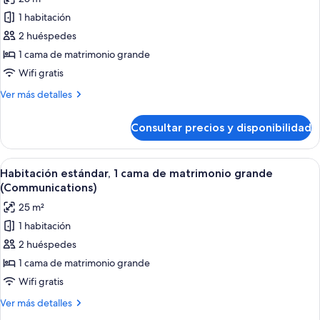
grande
fotos
1 habitación
de
2 huéspedes
Habitación
estándar,
1 cama de matrimonio grande
1
Wifi gratis
cama
Más
Ver más detalles
de
detalles
matrimonio
de
Consultar precios y disponibilidad
Habitación
grande,
estándar,
accesible
1
Abrir
Servicio de la habitación
en
5
cama
Habitación estándar, 1 cama de matrimonio grande
todas
de
silla
(Communications)
matrimonio
las
de
25 m²
grande,
fotos
ruedas
accesible
1 habitación
de
(Roll-
en
2 huéspedes
Habitación
silla
In
de
estándar,
1 cama de matrimonio grande
Shower)
ruedas
1
Wifi gratis
(Roll-
cama
In
Más
Ver más detalles
de
Shower)
detalles