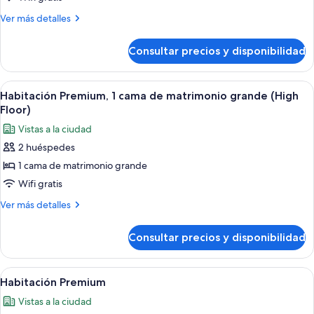
Premium,
Más
Ver más detalles
2
detalles
camas
de
Consultar precios y disponibilidad
Habitación
de
Premium,
matrimonio
2
Abrir
Edredones de plumas, caja fuerte, escr
(High
7
camas
Habitación Premium, 1 cama de matrimonio grande (High
todas
de
Floor)
Floor)
matrimonio
las
Vistas a la ciudad
(High
fotos
Floor)
2 huéspedes
de
1 cama de matrimonio grande
Habitación
Premium,
Wifi gratis
1
Más
Ver más detalles
cama
detalles
de
de
Consultar precios y disponibilidad
Habitación
matrimonio
Premium,
grande
1
Abrir
Habitación de hotel con cama, escritor
8
(High
cama
Habitación Premium
todas
de
Floor)
Vistas a la ciudad
matrimonio
las