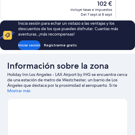
El
102 €
Muy
Muy
precio
incluye tasas e impuestos
bueno,
bueno,
actual
Del 7 sept al 8 sept
2.108 comentarios
1.050 com
es
Inicia sesión para echar un vistazo a las ventajas y los
de
descuentos de los que puedes disfrutar. Cuantas más
102 €
aventuras, ¡más recompensas!
Iniciar sesión
Registrarme gratis
Información sobre la zona
Holiday Inn Los Angeles - LAX Airport by IHG se encuentra cerca
de una estación de metro de Westchester, un barrio de Los
Ángeles que destaca por la proximidad al aeropuerto. Si te
interesa la cultura, acércate a Kia Forum; si prefieres las
Mostrar más
compras, no te pierdas Malecón de la playa de Venice y Muelle
de Santa Mónica. ¿Te apetece disfrutar de un evento especial?
Puedes consultar el calendario de Intuit Dome o SoFi Stadium.
Ver guía de viaje de Los Ángeles