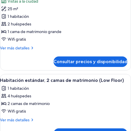
Vistas a la ciudad
(Communications)
fotos
25 m²
de
1 habitación
Habitación
estándar,
2 huéspedes
1
1 cama de matrimonio grande
cama
Wifi gratis
de
Más
Ver más detalles
matrimonio
detalles
grande,
de
Consultar precios y disponibilidad
Habitación
accesible
estándar,
en
1
Abrir
Habitación de hotel con dos camas, un e
silla
5
cama
Habitación estándar, 2 camas de matrimonio (Low Floor)
todas
de
de
1 habitación
matrimonio
las
ruedas
grande,
4 huéspedes
fotos
(Communications)
accesible
de
2 camas de matrimonio
en
Habitación
silla
Wifi gratis
de
estándar,
Más
Ver más detalles
ruedas
2
detalles
(Communications)
camas
de