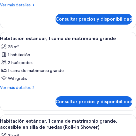
Más
Ver más detalles
detalles
de
Consultar precios y disponibilidad
Habitación
estándar
Abrir
Edredones de plumas, caja fuerte, escr
5
Habitación estándar, 1 cama de matrimonio grande
todas
25 m²
las
1 habitación
fotos
de
2 huéspedes
Habitación
1 cama de matrimonio grande
estándar,
Wifi gratis
1
Más
Ver más detalles
cama
detalles
de
de
Consultar precios y disponibilidad
Habitación
matrimonio
estándar,
grande
1
Abrir
Servicio de la habitación
5
cama
Habitación estándar, 1 cama de matrimonio grande,
todas
de
accesible en silla de ruedas (Roll-In Shower)
matrimonio
las
25 m²