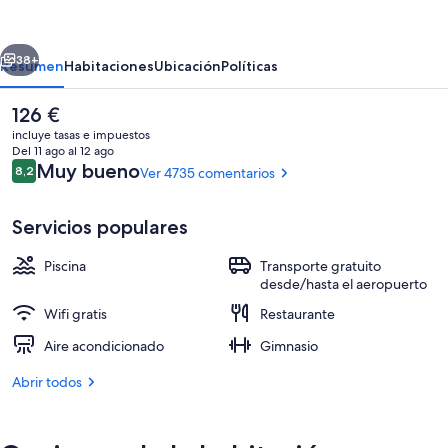
Los
Angeles
erior
Siguiente
-
38+
Resumen
Habitaciones
Ubicación
Políticas
LAX
El
126 €
Airport
precio
incluye tasas e impuestos
by
actual
Del 11 ago al 12 ago
es
Comentarios
Muy bueno
8,2
Ver 4735 comentarios
IHG
8,2 de 10
de
126 €
Servicios populares
Piscina
Transporte gratuito
Exterior
desde/hasta el aeropuerto
Wifi gratis
Restaurante
Aire acondicionado
Gimnasio
Abrir todos