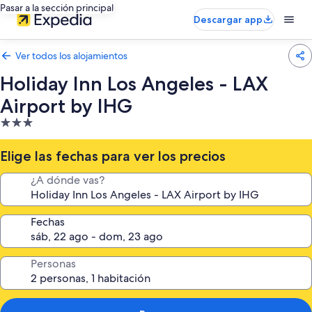
Pasar a la sección principal
Descargar app
Ver todos los alojamientos
Holiday Inn Los Angeles - LAX
Airport by IHG
Alojamiento
de
3.0 estrellas
Elige las fechas para ver los precios
¿A dónde vas?
Fechas
Personas