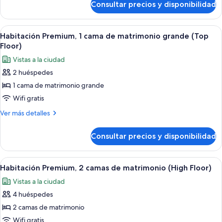
Consultar precios y disponibilidad
Habitación
de
estándar,
matrimonio
2
Abrir
Edredones de plumas, caja fuerte, escr
(Low
6
camas
Habitación Premium, 1 cama de matrimonio grande (Top
todas
de
Floor)
Floor)
matrimonio
las
Vistas a la ciudad
(Low
fotos
Floor)
2 huéspedes
de
1 cama de matrimonio grande
Habitación
Premium,
Wifi gratis
1
Más
Ver más detalles
cama
detalles
de
de
Consultar precios y disponibilidad
Habitación
matrimonio
Premium,
grande
1
Abrir
Habitación de hotel con dos camas, un e
6
(Top
cama
Habitación Premium, 2 camas de matrimonio (High Floor)
todas
de
Floor)
Vistas a la ciudad
matrimonio
las
grande
4 huéspedes
fotos
(Top
de
2 camas de matrimonio
Floor)
Habitación
Wifi gratis