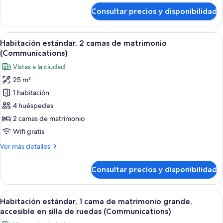
matrimonio
de
Consultar precios y disponibilidad
Habitación
grande
estándar,
(Communications)
1
Abrir
Habitación de hotel con dos camas, un e
6
cama
Habitación estándar, 2 camas de matrimonio
todas
de
(Communications)
matrimonio
las
Vistas a la ciudad
grande
fotos
(Communications)
25 m²
de
1 habitación
Habitación
estándar,
4 huéspedes
2
2 camas de matrimonio
camas
Wifi gratis
de
Más
Ver más detalles
matrimonio
detalles
(Communications)
de
Consultar precios y disponibilidad
Habitación
estándar,
2
Abrir
Servicio de la habitación
7
camas
Habitación estándar, 1 cama de matrimonio grande,
todas
de
accesible en silla de ruedas (Communications)
matrimonio
las