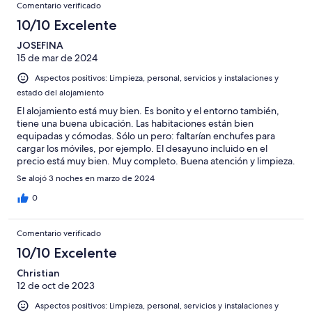
Comentario verificado
10/10 Excelente
JOSEFINA
15 de mar de 2024
Aspectos positivos: Limpieza, personal, servicios y instalaciones y
estado del alojamiento
El alojamiento está muy bien. Es bonito y el entorno también,
tiene una buena ubicación. Las habitaciones están bien
equipadas y cómodas. Sólo un pero: faltarían enchufes para
cargar los móviles, por ejemplo. El desayuno incluido en el
precio está muy bien. Muy completo. Buena atención y limpieza.
Muy buena experiencia en general, salvo el precio del menú,
Se alojó 3 noches en marzo de 2024
que nos pareció muy caro.
0
Comentario verificado
10/10 Excelente
Christian
12 de oct de 2023
Aspectos positivos: Limpieza, personal, servicios y instalaciones y