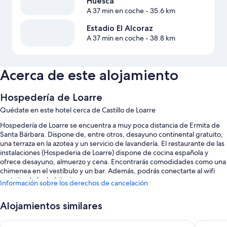
Huesca
A 37 min en coche
- 35.6 km
Estadio El Alcoraz
A 37 min en coche
- 38.8 km
Acerca de este alojamiento
Hospedería de Loarre
Quédate en este hotel cerca de Castillo de Loarre
Hospedería de Loarre se encuentra a muy poca distancia de Ermita de
Santa Bárbara. Dispone de, entre otros, desayuno continental gratuito,
una terraza en la azotea y un servicio de lavandería. El restaurante de las
instalaciones (Hospederia de Loarre) dispone de cocina española y
ofrece desayuno, almuerzo y cena. Encontrarás comodidades como una
chimenea en el vestíbulo y un bar. Además, podrás conectarte al wifi
gratuito de las habitaciones.
Información sobre los derechos de cancelación
Estos son otros servicios:
Alojamientos similares
Bicicletas de alquiler, asistencia turística y para la compra de
entradas y una sala de reuniones
Canfranc Estación, A Royal Hideaway Hotel - Gran Lujo
La Posad