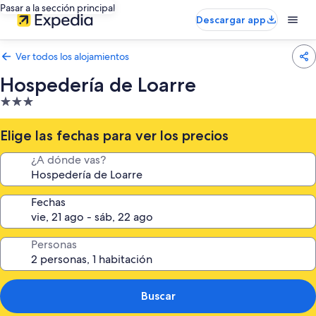
Pasar a la sección principal
Descargar app
Ver todos los alojamientos
Hospedería de Loarre
Alojamiento
de
3.0 estrellas
Elige las fechas para ver los precios
¿A dónde vas?
Fechas
Personas
Buscar