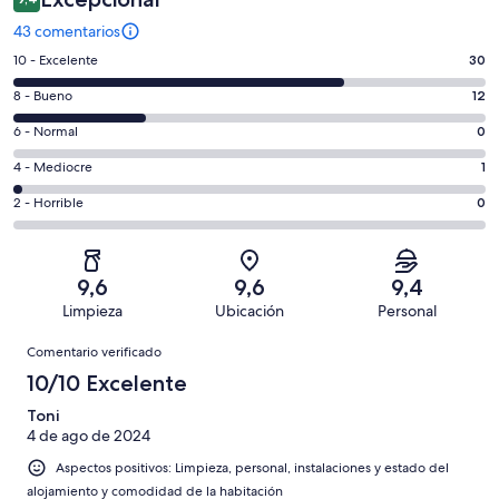
43 comentarios
30
10 - Excelente
30
comentarios
12
8 - Bueno
12
de
comentarios
un
0
6 - Normal
0
de
total
comentarios
un
1
4 - Mediocre
1
de
de
total
comentarios
43
un
0
2 - Horrible
0
de
de
con
total
comentarios
43
un
una
de
de
con
total
puntuación
43
un
una
de
9,6
9,6
9,4
de
con
total
puntuación
43
Limpieza
Ubicación
Personal
10
una
de
de
con
Comentarios
-
puntuación
43
8
Comentario verificado
una
Excelente
de
con
-
puntuación
10/10 Excelente
6
una
Bueno
de
-
puntuación
Toni
4
Normal
4 de ago de 2024
de
-
2
Aspectos positivos: Limpieza, personal, instalaciones y estado del
Mediocre
-
alojamiento y comodidad de la habitación