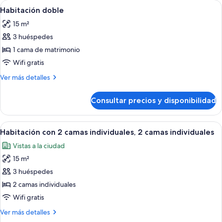
Abrir
Un dormitorio con cama, cabecera de 
3
Habitación doble
todas
15 m²
las
3 huéspedes
fotos
de
1 cama de matrimonio
Habitación
Wifi gratis
doble
Más
Ver más detalles
detalles
de
Consultar precios y disponibilidad
Habitación
doble
Abrir
Un dormitorio con una cama doble, una
4
Habitación con 2 camas individuales, 2 camas individuales
todas
Vistas a la ciudad
las
15 m²
fotos
de
3 huéspedes
Habitación
2 camas individuales
con
Wifi gratis
2
Más
Ver más detalles
camas
detalles