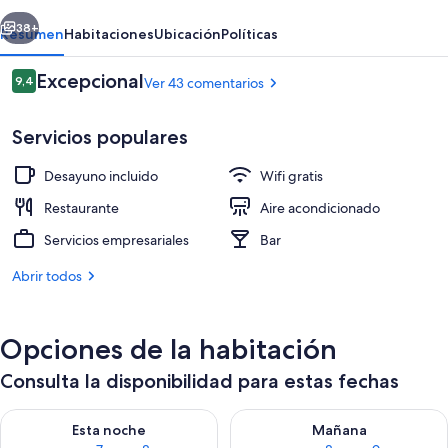
erior
Siguiente
38+
Resumen
Habitaciones
Ubicación
Políticas
Comentarios
Excepcional
9,4
Ver 43 comentarios
9,4 de 10
Servicios populares
Desayuno incluido
Wifi gratis
Restaurante
Aire acondicionado
Servicios empresariales
Bar
Terraza o patio
Abrir todos
Opciones de la habitación
Consulta la disponibilidad para estas fechas
Consulta la disponibilidad para esta noche, ago 7 - ago 8
Consulta la disponibilidad pa
Esta noche
Mañana