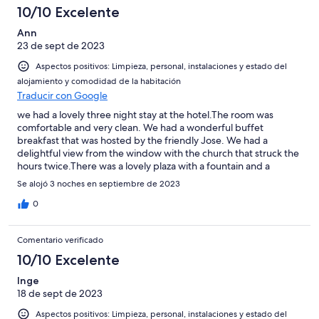
10/10 Excelente
Ann
23 de sept de 2023
Aspectos positivos: Limpieza, personal, instalaciones y estado del
alojamiento y comodidad de la habitación
Traducir con Google
we had a lovely three night stay at the hotel.The room was
comfortable and very clean. We had a wonderful buffet
breakfast that was hosted by the friendly Jose. We had a
delightful view from the window with the church that struck the
hours twice.There was a lovely plaza with a fountain and a
sparrow roost in the evening. Although at this time of year the
Se alojó 3 noches en septiembre de 2023
restaurant wasnt open a(although there was a cafe that had
tapas next door) this wasnt a problem for us as we were able to
0
eat in two local villages about 10km away. Beautiful area and we
hope to revisit the hotel again in the spring.
Comentario verificado
10/10 Excelente
Inge
18 de sept de 2023
Aspectos positivos: Limpieza, personal, instalaciones y estado del