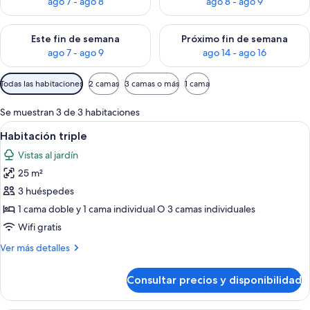
ago 7 - ago 8
ago 8 - ago 9
Consulta la disponibilidad para este fin de semana, ago 7 - ag
Consulta la disponibilidad par
Este fin de semana
Próximo fin de semana
ago 7 - ago 9
ago 14 - ago 16
Filtros
Todas las habitaciones
2 camas
3 camas o más
1 cama
disponibles
para
Se muestran 3 de 3 habitaciones
las
Abrir
Habitación de hotel con dos camas ind
3
Habitación triple
habitaciones
todas
Vistas al jardín
las
25 m²
fotos
de
3 huéspedes
Habitación
1 cama doble y 1 cama individual O 3 camas individuales
triple
Wifi gratis
Más
Ver más detalles
detalles
de
Consultar precios y disponibilidad
Habitación
triple