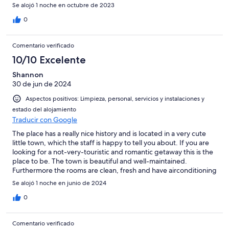
Se alojó 1 noche en octubre de 2023
0
Comentario verificado
10/10 Excelente
Shannon
30 de jun de 2024
Aspectos positivos: Limpieza, personal, servicios y instalaciones y
estado del alojamiento
Traducir con Google
The place has a really nice history and is located in a very cute
little town, which the staff is happy to tell you about. If you are
looking for a not-very-touristic and romantic getaway this is the
place to be. The town is beautiful and well-maintained.
Furthermore the rooms are clean, fresh and have airconditioning
and insect screens, which are a pre. The breakfast was nice,
Se alojó 1 noche en junio de 2024
eventhough it was limmited. You can tell it was made freshly.
0
Comentario verificado