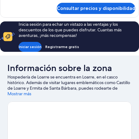
individuales,
de
Consultar precios y disponibilidad
Habitación
2
con
camas
2
Inicia sesión para echar un vistazo a las ventajas y los
individuales
camas
descuentos de los que puedes disfrutar. Cuantas más
individuales,
aventuras, ¡más recompensas!
2
camas
Iniciar sesión
Registrarme gratis
individuales
Información sobre la zona
Hospedería de Loarre se encuentra en Loarre, en el casco
histórico. Además de visitar lugares emblemáticos como Castillo
de Loarre y Ermita de Santa Bárbara, puedes rodearte de
naturaleza en Formaciones geológicas Los Mallos de Riglos. No
Mostrar más
olvides visitar River Guru: ¡te encantará! Reserva algo de tiempo
para explorar la naturaleza realizando actividades como la
equitación.
Ver guía de viaje de Loarre