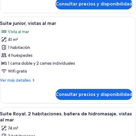
de
Consultar precios y disponibilidad
2
Habitación
con
individuales,
1
Abrir
Habitación de hotel con una cama gran
vistas
10
cama
Suite junior, vistas al mar
todas
al
doble
Vista al mar
o
las
mar
2
41 m²
fotos
individuales,
de
1 habitación
vistas
Suite
al
4 huéspedes
mar
junior,
1 cama doble y 2 camas individuales
vistas
Wifi gratis
al
Más
Ver más detalles
mar
detalles
de
Consultar precios y disponibilidad
Suite
junior,
vistas
Abrir
Un balcón con vistas al mar, muebles 
13
al
Suite Royal, 2 habitaciones, bañera de hidromasaje, vistas
todas
mar
al mar
las
74 m²
fotos