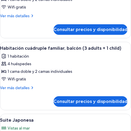
cuádruple
Wifi gratis
familiar,
Más
Ver más detalles
balcón
detalles
(2
de
Consultar precios y disponibilidad
Habitación
adults
cuádruple
+
familiar,
Abrir
Una habitación de hotel con una cama 
2
6
balcón
Habitación cuádruple familiar, balcón (3 adults + 1 child)
todas
children)
(2
1 habitación
adults
las
+
4 huéspedes
fotos
2
de
1 cama doble y 2 camas individuales
children)
Habitación
Wifi gratis
cuádruple
Más
Ver más detalles
familiar,
detalles
balcón
de
Consultar precios y disponibilidad
Habitación
(3
cuádruple
adults
familiar,
Abrir
Un dormitorio con una cama grande, un
+
14
balcón
Suite Japonesa
todas
(3
1
Vistas al mar
adults
las