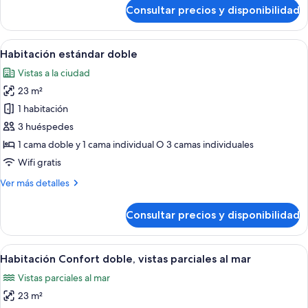
parciales
de
Consultar precios y disponibilidad
Suite
al
junior,
mar
terraza,
Abrir
Habitación de hotel con cama, escritori
7
vistas
Habitación estándar doble
todas
parciales
Vistas a la ciudad
al
las
mar
23 m²
fotos
de
1 habitación
Habitación
3 huéspedes
estándar
1 cama doble y 1 cama individual O 3 camas individuales
doble
Wifi gratis
Más
Ver más detalles
detalles
de
Consultar precios y disponibilidad
Habitación
estándar
doble
Abrir
Habitación de hotel con cama, escritor
7
Habitación Confort doble, vistas parciales al mar
todas
Vistas parciales al mar
las
23 m²
fotos