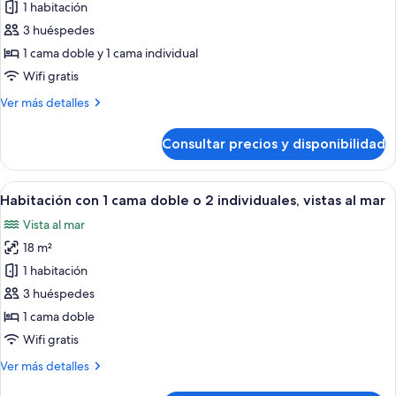
de
1 habitación
Habitación
3 huéspedes
Confort
1 cama doble y 1 cama individual
doble,
Wifi gratis
vistas
Más
Ver más detalles
parciales
detalles
al
de
Consultar precios y disponibilidad
mar
Habitación
Confort
doble,
Abrir
Un dormitorio con cama, una silla, una 
7
vistas
Habitación con 1 cama doble o 2 individuales, vistas al mar
todas
parciales
Vista al mar
al
las
mar
18 m²
fotos
de
1 habitación
Habitación
3 huéspedes
con
1 cama doble
1
Wifi gratis
cama
Más
Ver más detalles
doble
detalles
o