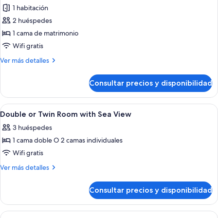
child)
+
1 habitación
fotos
1
de
2 huéspedes
child)
Suite
1 cama de matrimonio
Japonesa
Wifi gratis
Más
Ver más detalles
detalles
de
Consultar precios y disponibilidad
Suite
Japonesa
Abrir
Un dormitorio con cama, mesita de noc
6
Double or Twin Room with Sea View
todas
3 huéspedes
las
1 cama doble O 2 camas individuales
fotos
de
Wifi gratis
Double
Más
Ver más detalles
or
detalles
de
Twin
Consultar precios y disponibilidad
Double
Room
or
with
Twin