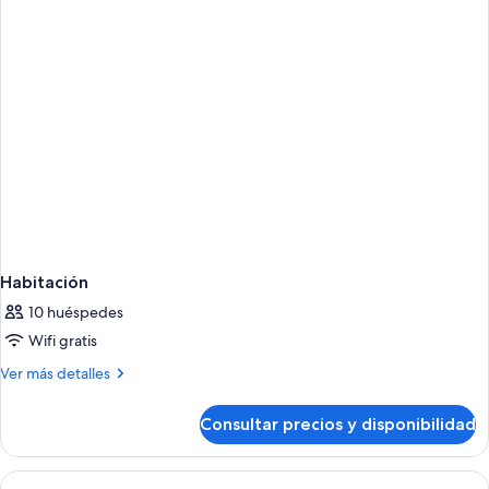
Sea
Room
with
View
Sea
View
Habitación
10 huéspedes
Wifi gratis
Más
Ver más detalles
detalles
de
Consultar precios y disponibilidad
Habitación