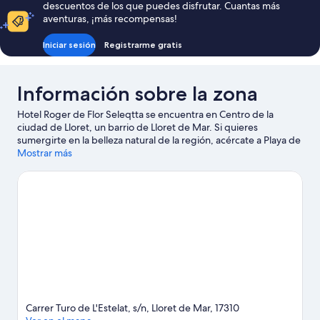
descuentos de los que puedes disfrutar. Cuantas más
aventuras, ¡más recompensas!
Iniciar sesión
Registrarme gratis
Información sobre la zona
Hotel Roger de Flor Seleqtta se encuentra en Centro de la
ciudad de Lloret, un barrio de Lloret de Mar. Si quieres
sumergirte en la belleza natural de la región, acércate a Playa de
Lloret de Mar o a Playa de Fenals. Museo del Mar y Parque
Mostrar más
acuático Water World también merecen la pena.
Ver guía de
viaje de Lloret de Mar
Carrer Turo de L'Estelat, s/n, Lloret de Mar, 17310