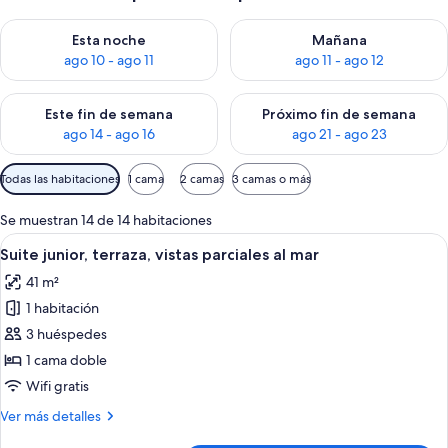
Consulta la disponibilidad para esta noche, ago 10 - ago 11
Consulta la disponibilidad par
Esta noche
Mañana
ago 10 - ago 11
ago 11 - ago 12
Consulta la disponibilidad para este fin de semana, ago 14 - a
Consulta la disponibilidad par
Este fin de semana
Próximo fin de semana
ago 14 - ago 16
ago 21 - ago 23
Filtros
Todas las habitaciones
1 cama
2 camas
3 camas o más
disponibles
para
Se muestran 14 de 14 habitaciones
las
Abrir
Un dormitorio con una cama grande, un e
13
Suite junior, terraza, vistas parciales al mar
habitaciones
todas
41 m²
las
1 habitación
fotos
de
3 huéspedes
Suite
1 cama doble
junior,
Wifi gratis
terraza,
Más
Ver más detalles
vistas
detalles