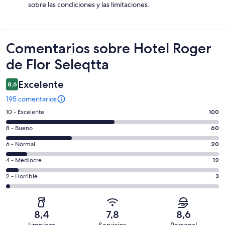
sobre las condiciones y las limitaciones.
Comentarios
Comentarios sobre Hotel Roger
de Flor Seleqtta
Excelente
8,6
195 comentarios
100
10 - Excelente
100
comentarios
60
8 - Bueno
60
de
comentarios
un
20
6 - Normal
20
de
total
comentarios
un
12
4 - Mediocre
12
de
de
total
comentarios
195
un
3
2 - Horrible
3
de
de
con
total
comentarios
195
un
una
de
de
con
total
puntuación
195
un
una
de
8,4
7,8
8,6
de
con
total
puntuación
195
Limpieza
Servicios
Personal