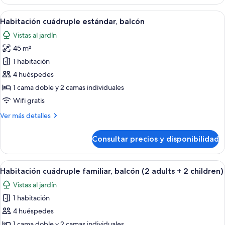
Torre
Abrir
Una habitación de hotel con una cama 
7
Habitación cuádruple estándar, balcón
todas
Vistas al jardín
las
45 m²
fotos
de
1 habitación
Habitación
4 huéspedes
cuádruple
1 cama doble y 2 camas individuales
estándar,
Wifi gratis
balcón
Más
Ver más detalles
detalles
de
Consultar precios y disponibilidad
Habitación
cuádruple
estándar,
Abrir
Una habitación de hotel con una cama 
7
balcón
Habitación cuádruple familiar, balcón (2 adults + 2 children)
todas
Vistas al jardín
las
1 habitación
fotos
de
4 huéspedes
Habitación
1 cama doble y 2 camas individuales