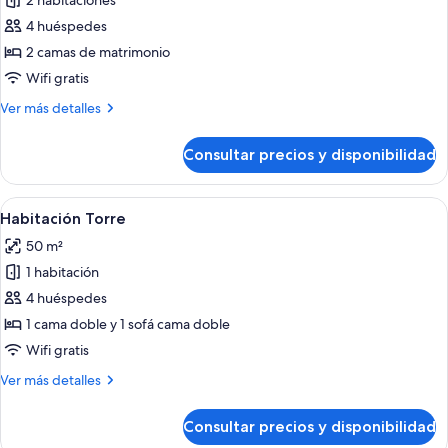
2 habitaciones
de
4 huéspedes
Suite
Royal,
2 camas de matrimonio
2
Wifi gratis
habitaciones,
Más
Ver más detalles
bañera
detalles
de
de
Consultar precios y disponibilidad
Suite
hidromasaje,
Royal,
vistas
2
Abrir
Un dormitorio amplio con una cama gr
al
5
habitaciones,
Habitación Torre
todas
bañera
mar
50 m²
de
las
hidromasaje,
1 habitación
fotos
vistas
de
4 huéspedes
al
Habitación
mar
1 cama doble y 1 sofá cama doble
Torre
Wifi gratis
Más
Ver más detalles
detalles
de
Consultar precios y disponibilidad
Habitación