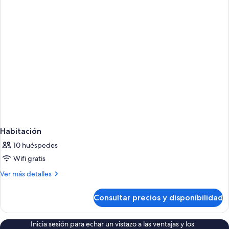
Habitación
10 huéspedes
Wifi gratis
Más
Ver más detalles
detalles
de
Consultar precios y disponibilidad
Habitación
Inicia sesión para echar un vistazo a las ventajas y los