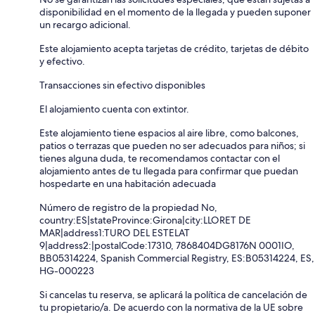
disponibilidad en el momento de la llegada y pueden suponer
un recargo adicional.
Este alojamiento acepta tarjetas de crédito, tarjetas de débito
y efectivo.
Transacciones sin efectivo disponibles
El alojamiento cuenta con extintor.
Este alojamiento tiene espacios al aire libre, como balcones,
patios o terrazas que pueden no ser adecuados para niños; si
tienes alguna duda, te recomendamos contactar con el
alojamiento antes de tu llegada para confirmar que puedan
hospedarte en una habitación adecuada
Número de registro de la propiedad No,
country:ES|stateProvince:Girona|city:LLORET DE
MAR|address1:TURO DEL ESTELAT
9|address2:|postalCode:17310, 7868404DG8176N 0001IO,
BB05314224, Spanish Commercial Registry, ES:B05314224, ES,
HG-000223
Si cancelas tu reserva, se aplicará la política de cancelación de
tu propietario/a. De acuerdo con la normativa de la UE sobre