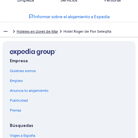
10
una
de
de
con
Comentarios
-
puntuación
195
8
una
Excelente
de
con
Informar sobre el alojamiento a Expedia
-
puntuación
6
una
Bueno
de
-
puntuación
4
Hoteles en Lloret de Mar
Hotel Roger de Flor Seleqtta
Normal
de
-
2
Mediocre
-
Horrible
Empresa
Quiénes somos
Empleo
Anuncia tu alojamiento
Publicidad
Prensa
Búsquedas
Viajes a España