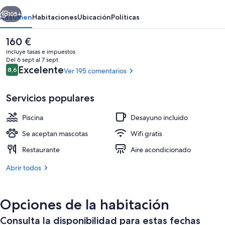
Flor
erior
Siguiente
Seleqtta
105+
Resumen
Habitaciones
Ubicación
Políticas
El
160 €
precio
incluye tasas e impuestos
actual
Del 6 sept al 7 sept
es
Comentarios
Excelente
8,6
Ver 195 comentarios
8,6 de 10
de
160 €
Servicios populares
Piscina
Desayuno incluido
Suite Royal, 2 habitaciones, bañera de 
Se aceptan mascotas
Wifi gratis
Restaurante
Aire acondicionado
Abrir todos
Opciones de la habitación
Consulta la disponibilidad para estas fechas