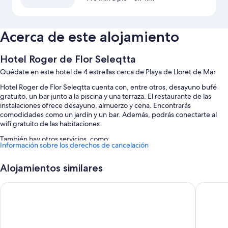
Acerca de este alojamiento
Hotel Roger de Flor Seleqtta
Quédate en este hotel de 4 estrellas cerca de Playa de Lloret de Mar
Hotel Roger de Flor Seleqtta cuenta con, entre otros, desayuno bufé
gratuito, un bar junto a la piscina y una terraza. El restaurante de las
instalaciones ofrece desayuno, almuerzo y cena. Encontrarás
comodidades como un jardín y un bar. Además, podrás conectarte al
wifi gratuito de las habitaciones.
También hay otros servicios, como:
Información sobre los derechos de cancelación
Una piscina al aire libre con tumbonas y sombrillas
Alojamientos similares
Aparcamiento (de pago), un salón de fiestas y un servicio de
recepción las 24 horas
Costa Encantada Suites & Resort
Hotel Ll
Servicio de celebración de bodas, un salón de eventos y una mesa
de billar
Asistencia turística y para la compra de entradas, personal
multilingüe y un ascensor