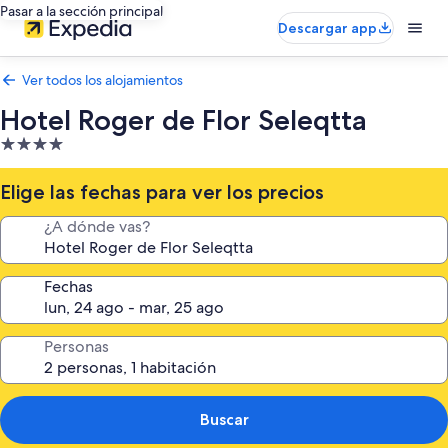
Pasar a la sección principal
Descargar app
Ver todos los alojamientos
Hotel Roger de Flor Seleqtta
Alojamiento
de
4.0 estrellas
Elige las fechas para ver los precios
¿A dónde vas?
Fechas
Personas
Buscar