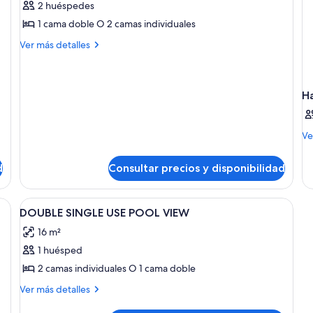
2 huéspedes
Junior
1 cama doble O 2 camas individuales
Suite
Más
vistas
Ver más detalles
detalles
piscina
de
Junior
Suite
H
vistas
piscina
M
Ve
de
de
d
Consultar precios y disponibilidad
Ha
ropa de cama
Abrir
Caja fuerte, cortinas opacas, ropa de
2
DOUBLE SINGLE USE POOL VIEW
todas
16 m²
las
1 huésped
fotos
de
2 camas individuales O 1 cama doble
DOUBLE
Más
Ver más detalles
SINGLE
detalles