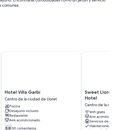
as comunes.
na máquina expendedora
te en recepción
acances
Hotel Villa Garbí
Sweet Lloret Suites - 
onado y cajas fuertes.
 incluyen:
Hotel
Sweet
Hotel Villa Garbí
Sweet Lloret Suites 
Villa
Lloret
Hotel
Centro de la ciudad de Lloret
Garbí
Suites
Centro de la ciudad de Ll
Piscina
Centro
-
Desayuno incluido
de
Smart
Wifi gratis
Restaurante
Aire acondicionado
la
Hotel
Aire acondicionado
Servicios de lavandería
ciudad
Centro
Habitaciones
5.8
de
de
5,8
30 comentarios