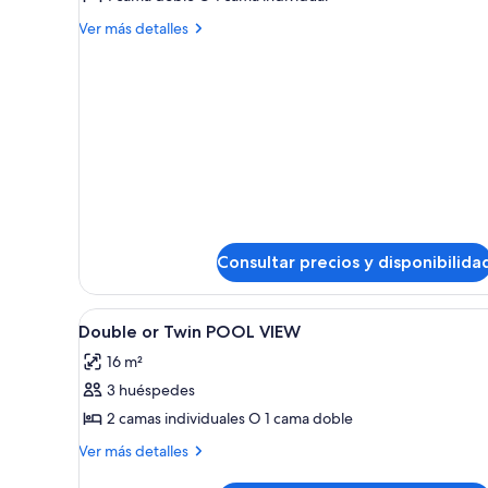
Doble
Más
Ver más detalles
con
detalles
de
vistas
Doble
a
con
la
vistas
piscina
a
la
piscina
Consultar precios y disponibilida
Abrir
Caja fuerte, cortinas opacas, 
2
Double or Twin POOL VIEW
todas
16 m²
las
3 huéspedes
fotos
de
2 camas individuales O 1 cama doble
Double
Más
Ver más detalles
or
detalles