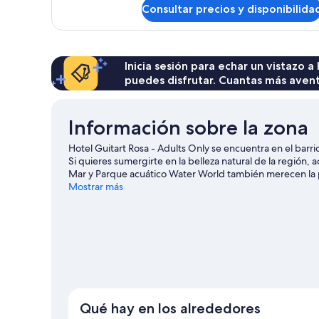
de
Twin
Consultar precios y disponibilida
Double
POOL
or
VIEW
Twin
POOL
VIEW
Inicia sesión para echar un vistazo a
puedes disfrutar. Cuantas más aven
Información sobre la zona
Hotel Guitart Rosa - Adults Only se encuentra en el barrio
Si quieres sumergirte en la belleza natural de la región, 
Mar y Parque acuático Water World también merecen la p
en la zona, como submarinismo o esnórquel; además, tendrá
Mostrar más
opciones tan variadas como el ciclismo de montaña o las r
Qué hay en los alrededores