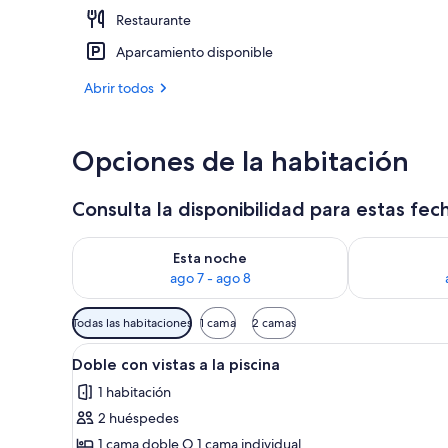
Restaurante
Jardines del 
Aparcamiento disponible
Abrir todos
Opciones de la habitación
Consulta la disponibilidad para estas fec
Consulta la disponibilidad para esta noche, ago 7 - 
Consulta la d
Esta noche
ago 7 - ago 8
Filtros
Todas las habitaciones
1 cama
2 camas
disponibles
Abrir
Habitación de hotel con una ca
para
5
Doble con vistas a la piscina
todas
las
1 habitación
las
habitaciones
2 huéspedes
fotos
de
1 cama doble O 1 cama individual