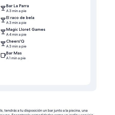
Bar La Parra
A 3 min a pie
El raco de bela
A 3 min a pie
Magic Lloret Games
A 4 min a pie
Cheers'Q
A 3 min a pie
Bar Mas
A 1 min a pie
, tendrás a tu disposición un bar junto a la piscina, una
desayuno. Encontrarás comodidades como un jardín y servicio