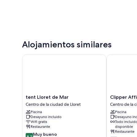
Alojamientos similares
tent Lloret de Mar
Clipper Affil
tent
Clipper
tent Lloret de Mar
Clipper Aff
Lloret
Affiliated
Centro de la ciudad de Lloret
Centro de la c
de
by
Piscina
Piscina
Mar
FERGUS
Desayuno incluido
Desayuno inc
Centro
Centro
Wifi gratis
Todo incluid
de
de
Restaurante
disponible
la
la
Restaurante
8.2
Muy bueno
ciudad
ciudad
8,2