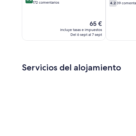
4.2
sobre
172 comentarios
de
de
4,2
39 comenta
sobre
10,
Lloret
Lloret
10,
Muy
39 comentari
bueno,
El
65 €
172 comentarios
precio
incluye tasas e impuestos
actual
Del 6 sept al 7 sept
es
de
65 €
Servicios del alojamiento