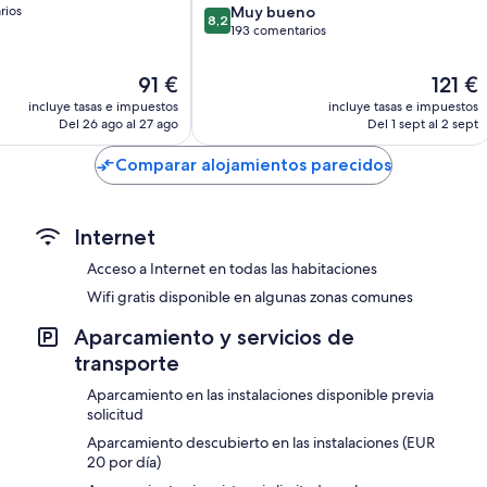
8.2
rios
Centro
Muy bueno
8,2
sobre
de
193 comentarios
10,
la
os
Muy
ciudad
El
El
91 €
121 €
bueno,
de
precio
precio
incluye tasas e impuestos
incluye tasas e impuestos
193 comentarios
Lloret
actual
actual
Del 26 ago al 27 ago
Del 1 sept al 2 sept
es
es
de
de
Comparar alojamientos parecidos
91 €
121 €
Internet
Acceso a Internet en todas las habitaciones
Wifi gratis disponible en algunas zonas comunes
Aparcamiento y servicios de
transporte
Aparcamiento en las instalaciones disponible previa
solicitud
Aparcamiento descubierto en las instalaciones (EUR
20 por día)