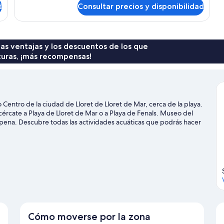
de
USE
d
Consultar precios y disponibilidad
DOUBLE
POOL
SINGLE
VIEW
USE
POOL
VIEW
 las ventajas y los descuentos de los que
turas, ¡más recompensas!
 Centro de la ciudad de Lloret de Lloret de Mar, cerca de la playa.
acércate a Playa de Lloret de Mar o a Playa de Fenals. Museo del
ena. Descubre todas las actividades acuáticas que podrás hacer
s ocasión de disfrutar de la naturaleza al aire libre con
utas a pie o en bicicleta.
Ver guía de viaje de Lloret de Mar
Cómo moverse por la zona