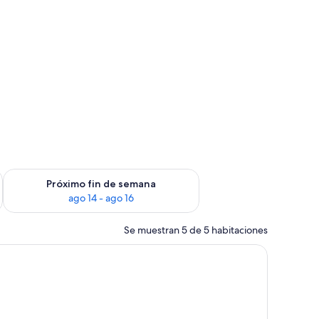
fin de semana, ago 7 - ago 9
Consulta la disponibilidad para el próximo fin de semana, ago
Próximo fin de semana
ago 14 - ago 16
Se muestran 5 de 5 habitaciones
d y una puerta corrediza de cristal que da a un balcón.
tas de noche, lámparas, un escritorio, una silla y una ventana con cortinas.