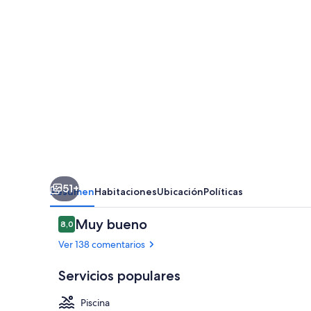
-
Adults
Only
51+
Resumen
Habitaciones
Ubicación
Políticas
Comentarios
Muy bueno
8,0
8,0 de 10
Ver 138 comentarios
Servicios populares
Piscina