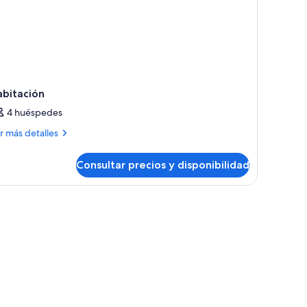
abitación
4 huéspedes
ás
r más detalles
talles
Consultar precios y disponibilidad
bitación
 cama