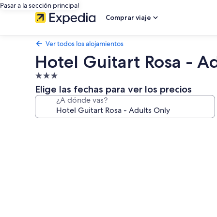
Pasar a la sección principal
Comprar viaje
Ver todos los alojamientos
Hotel Guitart Rosa - A
Alojamiento
de
Elige las fechas para ver los precios
3.0 estrellas
¿A dónde vas?
Galería
de
imágenes
de
Hotel
Guitart
Rosa