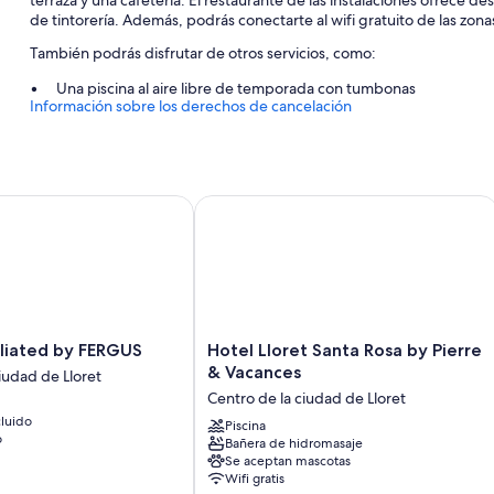
de tintorería. Además, podrás conectarte al wifi gratuito de las zon
También podrás disfrutar de otros servicios, como:
Una piscina al aire libre de temporada con tumbonas
Información sobre los derechos de cancelación
Aparcamiento (de pago), una mesa de billar y un ascensor
Espacios sin humos, un servicio de recepción las 24 horas y u
Asistencia turística y para la compra de entradas y una caja fuer
iated by FERGUS
Hotel Lloret Santa Rosa by Pierre & V
Características de la habitación
Las 149 habitaciones tienen comodidades que incluyen aire acondici
Además, otros de los servicios que hallarás en todas las habitaciones
Baños con duchas y bidés
Televisiones de 20 pulgadas con canales por cable
Hotel
iliated by FERGUS
Hotel Lloret Santa Rosa by Pierre
Lloret
& Vacances
Balcones, servicio de limpieza diario y teléfonos
iudad de Lloret
Santa
Centro de la ciudad de Lloret
Rosa
luido
by
Piscina
o
Bañera de hidromasaje
Pierre
Se aceptan mascotas
&
Wifi gratis
Vacances