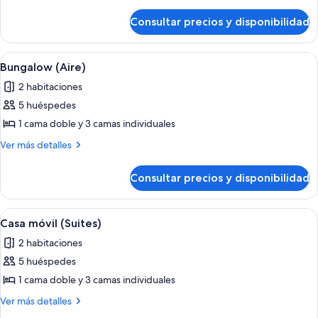
(Vanille)
detalles
de
Consultar precios y disponibilidad
Bungalow
(Vanille)
Abrir
Un patio cubierto con mesa y sillas, u
13
Bungalow (Aire)
todas
2 habitaciones
las
5 huéspedes
fotos
de
1 cama doble y 3 camas individuales
Bungalow
Más
Ver más detalles
(Aire)
detalles
de
Consultar precios y disponibilidad
Bungalow
(Aire)
Abrir
Casa móvil (Suites) | Terraza o patio
7
Casa móvil (Suites)
todas
2 habitaciones
las
5 huéspedes
fotos
de
1 cama doble y 3 camas individuales
Casa
Más
Ver más detalles
móvil
detalles