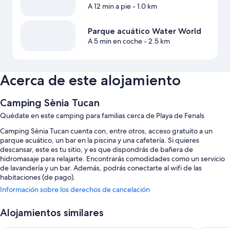
A 12 min a pie
- 1.0 km
Parque acuático Water World
A 5 min en coche
- 2.5 km
Acerca de este alojamiento
Camping Sènia Tucan
Quédate en este camping para familias cerca de Playa de Fenals
Camping Sènia Tucan cuenta con, entre otros, acceso gratuito a un
parque acuático, un bar en la piscina y una cafetería. Si quieres
descansar, este es tu sitio, y es que dispondrás de bañera de
hidromasaje para relajarte. Encontrarás comodidades como un servicio
de lavandería y un bar. Además, podrás conectarte al wifi de las
habitaciones (de pago).
Información sobre los derechos de cancelación
También te encantarán estos servicios:
Una piscina al aire libre y una piscina infantil, con un tobogán
Alojamientos similares
acuático, tumbonas y sombrillas