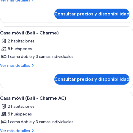
Ver más detalles
móvil
detalles
de
(Marina
Consultar precios y disponibilidad
Casa
AC)
móvil
(Marina
Abrir
Terraza o patio
9
AC)
Casa móvil (Bali - Charme)
todas
2 habitaciones
las
5 huéspedes
fotos
de
1 cama doble y 3 camas individuales
Casa
Más
Ver más detalles
móvil
detalles
de
(Bali
Consultar precios y disponibilidad
Casa
-
móvil
Charme)
(Bali
Abrir
Terraza o patio
9
-
Casa móvil (Bali - Charme AC)
todas
Charme)
2 habitaciones
las
5 huéspedes
fotos
de
1 cama doble y 3 camas individuales
Casa
Más
Ver más detalles