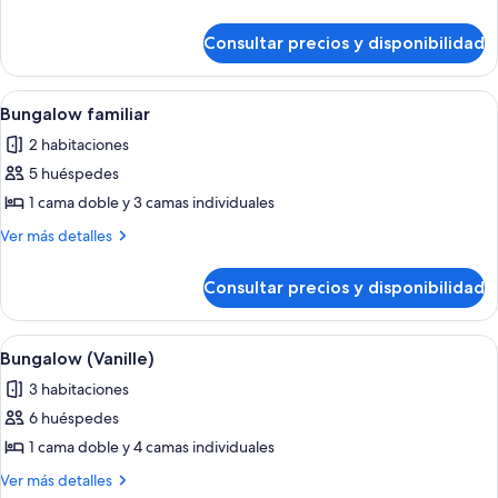
móvil
detalles
de
(Bali
Consultar precios y disponibilidad
Casa
-
móvil
Charme
(Bali
Abrir
Bungalow familiar | Terraza o patio
17
AC)
-
Bungalow familiar
todas
Charme
2 habitaciones
AC)
las
5 huéspedes
fotos
de
1 cama doble y 3 camas individuales
Bungalow
Más
Ver más detalles
familiar
detalles
de
Consultar precios y disponibilidad
Bungalow
familiar
Abrir
Bungalow (Vanille) | Terraza o patio
15
Bungalow (Vanille)
todas
3 habitaciones
las
6 huéspedes
fotos
de
1 cama doble y 4 camas individuales
Bungalow
Más
Ver más detalles