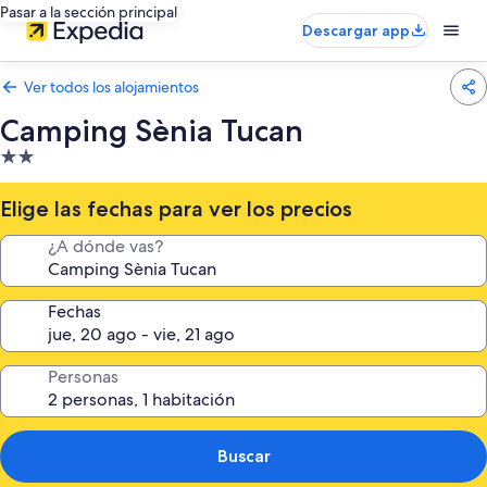
Pasar a la sección principal
Descargar app
Ver todos los alojamientos
Camping Sènia Tucan
Alojamiento
de
2.0 estrellas
Elige las fechas para ver los precios
¿A dónde vas?
Fechas
Personas
Buscar