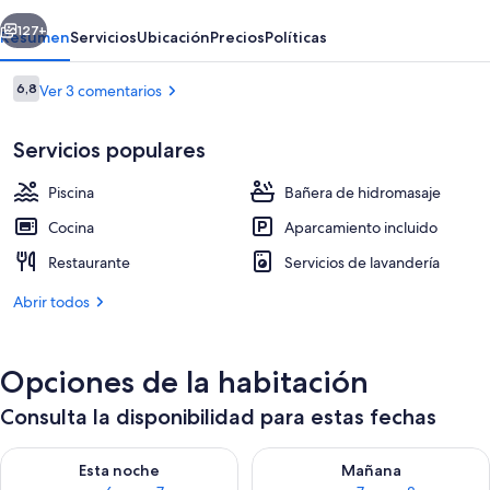
erior
Siguiente
127+
Resumen
Servicios
Ubicación
Precios
Políticas
Comentarios
6,8
Ver 3 comentarios
6,8 de 10
Servicios populares
Piscina
Bañera de hidromasaje
Cocina
Aparcamiento incluido
Restaurante
Servicios de lavandería
Parque acuático
Abrir todos
Opciones de la habitación
Consulta la disponibilidad para estas fechas
Consulta la disponibilidad para esta noche, ago 6 - ago 7
Consulta la disponibilidad pa
Esta noche
Mañana