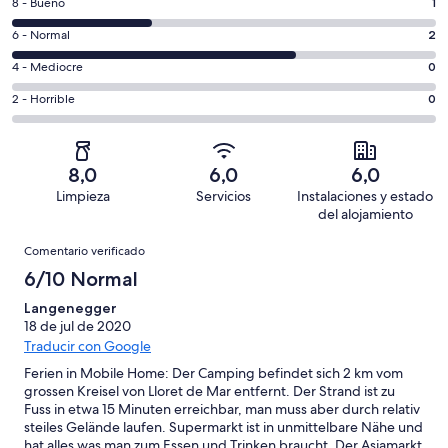
1
8 - Bueno
1
de
comentarios
un
2
6 - Normal
2
de
total
comentarios
un
0
4 - Mediocre
0
de
de
total
comentarios
3
un
0
2 - Horrible
0
de
de
con
total
comentarios
3
un
una
de
de
con
total
puntuación
3
un
una
de
8,0
6,0
6,0
de
con
total
puntuación
3
Limpieza
Servicios
Instalaciones y estado
10
una
de
de
con
del alojamiento
-
puntuación
3
8
una
Comentarios
Excelente
de
con
Comentario verificado
-
puntuación
6
una
Bueno
6/10 Normal
de
-
puntuación
4
Normal
Langenegger
de
-
18 de jul de 2020
2
Mediocre
Traducir con Google
-
Horrible
Ferien in Mobile Home: Der Camping befindet sich 2 km vom
grossen Kreisel von Lloret de Mar entfernt. Der Strand ist zu
Fuss in etwa 15 Minuten erreichbar, man muss aber durch relativ
steiles Gelände laufen. Supermarkt ist in unmittelbare Nähe und
hat alles was man zum Essen und Trinken braucht. Der Asiamarkt