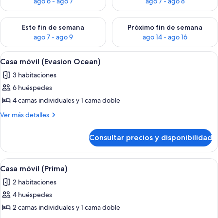
ago 6 - ago 7
ago 7 - ago 8
Consulta la disponibilidad para este fin de semana, ago 7 - ag
Consulta la disponibilidad par
Este fin de semana
Próximo fin de semana
ago 7 - ago 9
ago 14 - ago 16
Abrir
Una casa móvil con un patio, mobiliari
11
Casa móvil (Evasion Ocean)
todas
3 habitaciones
las
6 huéspedes
fotos
de
4 camas individuales y 1 cama doble
Casa
Más
Ver más detalles
móvil
detalles
de
(Evasion
Consultar precios y disponibilidad
Casa
Ocean)
móvil
(Evasion
Abrir
Casa móvil (Prima) | Terraza o patio
6
Ocean)
Casa móvil (Prima)
todas
2 habitaciones
las
4 huéspedes
fotos
de
2 camas individuales y 1 cama doble