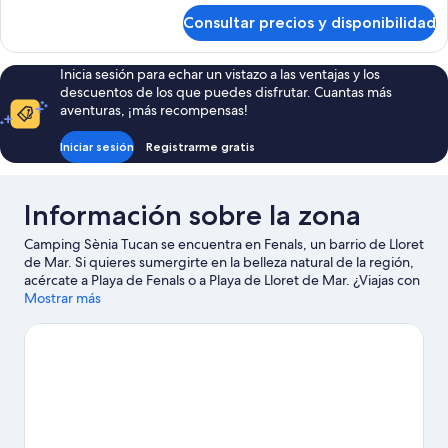
de
(Suites)
Consultar precios y disponibilidad
Casa
móvil
(Suites)
Inicia sesión para echar un vistazo a las ventajas y los
descuentos de los que puedes disfrutar. Cuantas más
aventuras, ¡más recompensas!
Iniciar sesión
Registrarme gratis
Información sobre la zona
Camping Sènia Tucan se encuentra en Fenals, un barrio de Lloret
de Mar. Si quieres sumergirte en la belleza natural de la región,
acércate a Playa de Fenals o a Playa de Lloret de Mar. ¿Viajas con
niños? Si es así, puedes llevarlos a Gnomo Park o a Jardines de
Mostrar más
Santa Clotilde.
Ver guía de viaje de Lloret de Mar
Ver más campings de autocaravanas en Lloret de
Mar