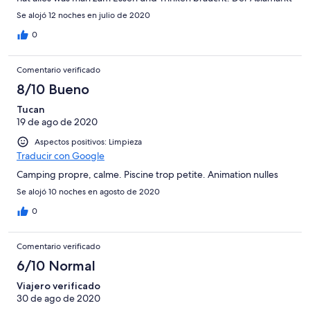
ist ebenfalls dort und der hat alles was das Herz begehrt. Im
Se alojó 12 noches en julio de 2020
Camping hat es genug Toiletten und Duschen welche sauber
gehalten werden. Das kleine Snack-Restaurant und der Pool ist
0
ebenfalls sauber. Das Personal ist freundlich und es klappt
grundsätzlich alles. Der defekte Kühlschrank wurde innerhalb
Comentario verificado
weniger Minuten durch einen neuen Kühlschrank ersetzt. Leider
hat es unmittelbar hinter dem Camping Geissen
8/10 Bueno
Tucan
19 de ago de 2020
Aspectos positivos: Limpieza
Traducir con Google
Camping propre, calme. Piscine trop petite. Animation nulles
Se alojó 10 noches en agosto de 2020
0
Comentario verificado
6/10 Normal
Viajero verificado
30 de ago de 2020