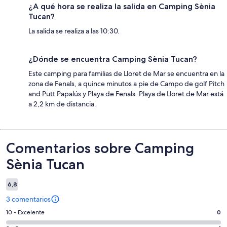
¿A qué hora se realiza la salida en Camping Sènia
Tucan?
La salida se realiza a las 10:30.
¿Dónde se encuentra Camping Sènia Tucan?
Este camping para familias de Lloret de Mar se encuentra en la
zona de Fenals, a quince minutos a pie de Campo de golf Pitch
and Putt Papalús y Playa de Fenals. Playa de Lloret de Mar está
a 2,2 km de distancia.
Comentarios
Comentarios sobre Camping
Sènia Tucan
6,8
3 comentarios
0
10 - Excelente
0
comentarios