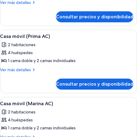
Casa
Más
Ver más detalles
móvil
detalles
de
(Prima)
Consultar precios y disponibilidad
Casa
móvil
(Prima)
Abrir
Una terraza de madera con una mesa y s
8
Casa móvil (Prima AC)
todas
2 habitaciones
las
4 huéspedes
fotos
de
1 cama doble y 2 camas individuales
Casa
Más
Ver más detalles
móvil
detalles
de
(Prima
Consultar precios y disponibilidad
Casa
AC)
móvil
(Prima
Abrir
Casa móvil (Marina AC) | Terraza o pat
10
AC)
Casa móvil (Marina AC)
todas
2 habitaciones
las
4 huéspedes
fotos
de
1 cama doble y 2 camas individuales
Casa
Más