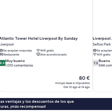
Atlantic Tower Hotel Liverpool By Sunday
Liverpool 
Liverpool
Sefton Park
Se aceptan mascotas
Wifi gratis
Se aceptan
Restaurante
Aire acondicionado
Wifi gratis
8.4
7.2
Muy bueno
Bueno
8,4
7,2
sobre
sobre
1.010 comentarios
544 com
10,
10,
Muy
Bueno,
El
80 €
bueno,
544 comenta
precio
1.010 comentarios
incluye tasas e impuestos
actual
Del 13 ago al 14 ago
es
de
80 €
 las ventajas y los descuentos de los que
turas, ¡más recompensas!