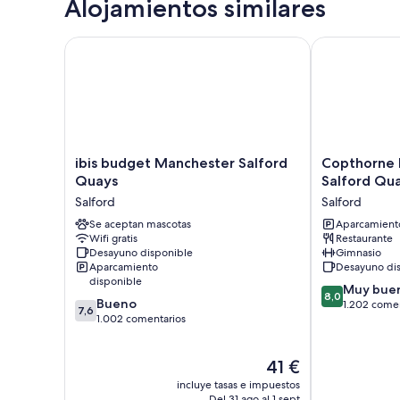
Alojamientos similares
ibis budget Manchester Salford Quays
Copthorne Ho
ibis
Copthorne
ibis budget Manchester Salford
Copthorne 
budget
Hotel
Quays
Salford Qu
Manchester
Manchester
Salford
Salford
Salford
Salford
Quays
Se aceptan mascotas
Quays
Aparcamiento
Wifi gratis
Restaurante
Salford
Salford
Desayuno disponible
Gimnasio
Aparcamiento
Desayuno di
disponible
8.0
Muy bue
8,0
7.6
Bueno
sobre
1.202 come
7,6
sobre
1.002 comentarios
10,
10,
Muy
Bueno,
bueno,
El
41 €
1.002 comentarios
1.202 comenta
precio
incluye tasas e impuestos
actual
Del 31 ago al 1 sept