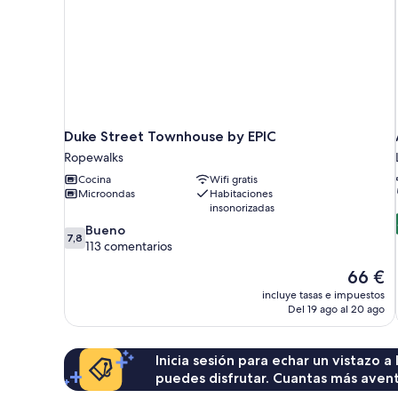
Duke Street Townhouse by EPIC
Ropewalks
Cocina
Wifi gratis
Microondas
Habitaciones
insonorizadas
7.8
Bueno
7,8
sobre
113 comentarios
10,
El
66 €
Bueno,
precio
113 comentarios
incluye tasas e impuestos
actual
Del 19 ago al 20 ago
es
de
66 €
Inicia sesión para echar un vistazo a
puedes disfrutar. Cuantas más aven