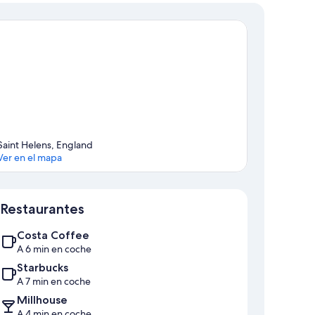
Saint Helens, England
Ver en el mapa
Mapa
Restaurantes
Costa Coffee
A 6 min en coche
Starbucks
A 7 min en coche
Millhouse
A 4 min en coche