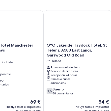
conexión a Internet.
Además, otros de los servicios de los que disfrutarás en todas las ha
tel Manchester Salford Quays
OYO Lakeside Haydock Hotel, St Hel
Reciclaje y compostaje
Baños con duchas y jabón
Porches o patios, iluminación exterior y cocinas
OYO
Hotel Manchester
OYO Lakeside Haydock Hotel, St
Lakeside
ays
Helens, A580 East Lancs,
Haydock
Garswood Old Road
Hotel,
St Helens
 incluido
St
Helens,
Aparcamiento incluido
A580
Servicio de limpieza
sponible
Recepción 24 horas
East
Camas o cunas
no
Lancs,
adicionales
ntarios
Garswood
7.6
Old
Bueno
7,6
sobre
Road
88 comentarios
10,
St
El
El
69 €
54 €
rios
Bueno,
Helens
precio
precio
88 comentarios
incluye tasas e impuestos
incluye tasas e impuestos
actual
actual
Del 13 ago al 14 ago
Del 9 ago al 10 ago