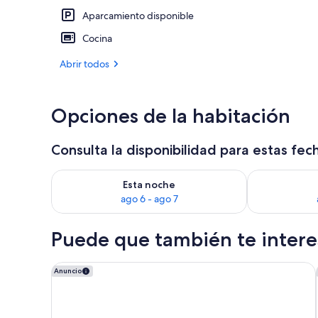
Aparcamiento disponible
1 dormitorio,
Cocina
Abrir todos
Opciones de la habitación
Consulta la disponibilidad para estas fec
Consulta la disponibilidad para esta noche, ago 6 - 
Consulta la d
Esta noche
ago 6 - ago 7
Puede que también te interes
Duke Street Townhouse by EPIC
Anuncio