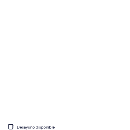
Jardines del
Terraza o pa
Desayuno disponible