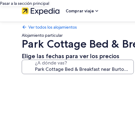
Pasar a la sección principal
Comprar viaje
Ver todos los alojamientos
Alojamiento particular
Park Cottage Bed & B
Elige las fechas para ver los precios
¿A dónde vas?
Galería
de
imágenes
de
Park
Cottage
Bed