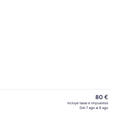
 alojamiento
Interior
El
80 €
precio
incluye tasas e impuestos
actual
Del 7 ago al 8 ago
tio
Cafetera o tetera, frigorífico, microo
es
de
80 €