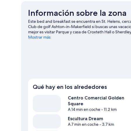
Información sobre la zona
Este bed and breakfast se encuentra en St. Helens, cerca
Club de golf Ashton-in-Makerfield si buscas unas vacacion
mejor es visitar Parque y casa de Croxteth Hall o Sherdl
merecen la pena. Dedica algo de tiempo a descubrir cuáles
Mostrar más
paseos para ver animales salvajes y la observación de av
Ver más B&B en Liverpool
Qué hay en los alrededores
Centro Comercial Golden
Square
A 14 min en coche
- 11.2 km
Escultura Dream
A 7 min en coche
- 3.7 km