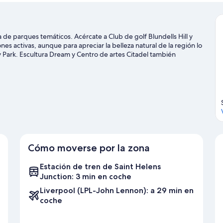
 de parques temáticos. Acércate a Club de golf Blundells Hill y
es activas, aunque para apreciar la belleza natural de la región lo
ey Park. Escultura Dream y Centro de artes Citadel también
 son las actividades de la zona, entre las que se incluyen los
es.
Ver guía de viaje de St. Helens
Cómo moverse por la zona
Estación de tren de Saint Helens
Junction: 3 min en coche
Liverpool (LPL-John Lennon): a 29 min en
coche