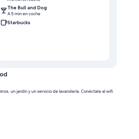
The Bull and Dog
A 5 min en coche
Starbucks
ood
s, un jardín y un servicio de lavandería. Conéctate al wifi
tonwood cuentan con comodidades que incluyen chimeneas y