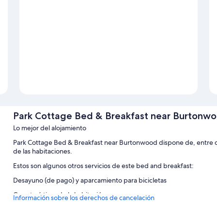
Park Cottage Bed & Breakfast near Burtonw
Lo mejor del alojamiento
Park Cottage Bed & Breakfast near Burtonwood dispone de, entre otro
de las habitaciones.
Estos son algunos otros servicios de este bed and breakfast:
Desayuno (de pago) y aparcamiento para bicicletas
Características de la habitación
Información sobre los derechos de cancelación
Todas las habitaciones en Park Cottage Bed & Breakfast near Bur