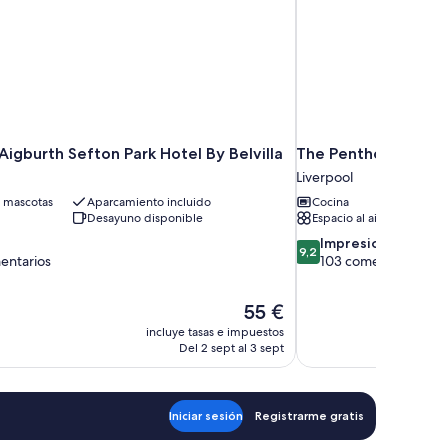
Aigburth Sefton Park Hotel By Belvilla
The Penthouse Colle
Liverpool
 mascotas
Aparcamiento incluido
Cocina
Desayuno disponible
Espacio al aire libre
9.2
Impresionante
9,2
sobre
entarios
103 comentarios
10,
Impresionante,
El
55 €
rios
103 comentarios
precio
incluye tasas e impuestos
actual
Del 2 sept al 3 sept
es
de
55 €
Iniciar sesión
Registrarme gratis