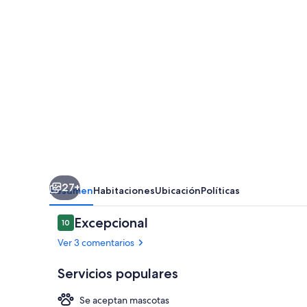
&
Breakfast
near
Burtonwood
27+
Resumen
Habitaciones
Ubicación
Políticas
Comentarios
Excepcional
10
10 de 10
Ver 3 comentarios
Servicios populares
Se aceptan mascotas