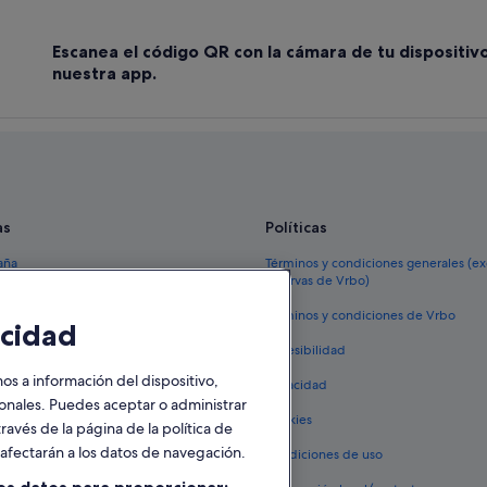
Escanea el código QR con la cámara de tu dispositiv
nuestra app.
as
Políticas
aña
Términos y condiciones generales (e
reservas de Vrbo)
España
Términos y condiciones de Vrbo
cidad
vacacionales España
Accesibilidad
 viaje a España
 a información del dispositivo,
Privacidad
tos en España
sonales. Puedes aceptar o administrar
Cookies
ravés de la página de la política de
 coches en España
o afectarán a los datos de navegación.
Condiciones de uso
lojamientos