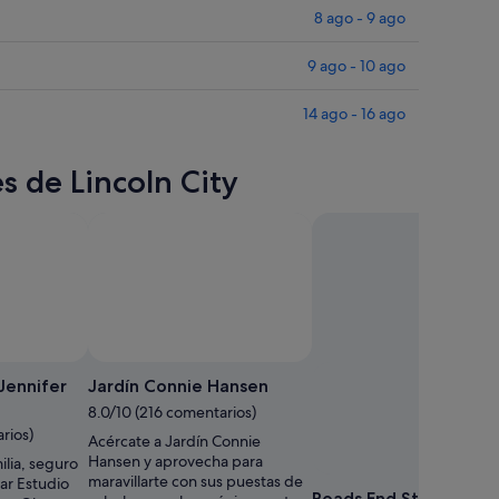
8 ago - 9 ago
9 ago - 10 ago
14 ago - 16 ago
s de Lincoln City
Jennifer
Jardín Connie Hansen
8.0/10 (216 comentarios)
rios)
Acércate a Jardín Connie
Hansen y aprovecha para
milia, seguro
maravillarte con sus puestas de
tar Estudio
Roads End State