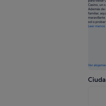
para visitar
Casino, un 
Además de s
familiar, aq
maravillarte
sol o probar
Leer menos
Ver alojami
Ciuda