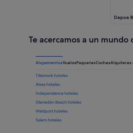
Depoe 
Te acercamos a un mundo d
Alojamientos
Vuelos
Paquetes
Coches
Alquileres
Tillamook hoteles
Alsea hoteles
Independence hoteles
Gleneden Beach hoteles
Waldport hoteles
Salem hoteles
Seal Rock hoteles