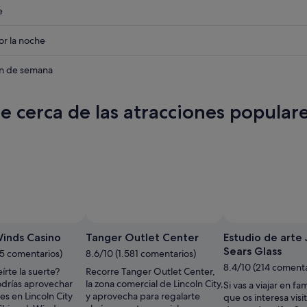
eba
e
eba
r la noche
eba
in de semana
te cerca de las atracciones populare
inds Casino
Tanger Outlet Center
Estudio de arte 
Sears Glass
95 comentarios)
8.6/10 (1.581 comentarios)
8.4/10 (214 comenta
írte la suerte?
Recorre Tanger Outlet Center,
drías aprovechar
la zona comercial de Lincoln City,
Si vas a viajar en fa
es en Lincoln City
y aprovecha para regalarte
que os interesa visi