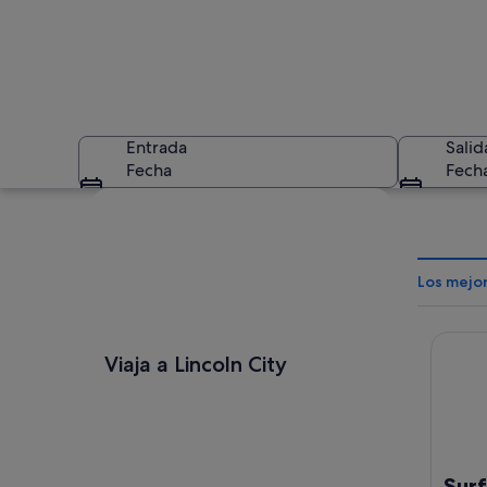
Entrada
Salid
Fecha
Fech
Ver mapa
Los mejor
Surftid
Zona residencial fr
Viaja a Lincoln City
Surf