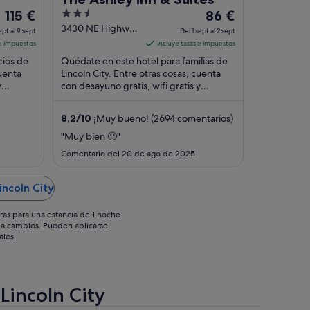
El
2.5
El
115 €
86 €
precio
out
precio
3430 NE Highway
ept al 9 sept
Del 1 sept al 2 sept
101 Lincoln City
es
of
es
 e impuestos
incluye tasas e impuestos
OR
de
5
de
cios de
Quédate en este hotel para familias de
115 €
86 €
cuenta
Lincoln City. Entre otras cosas, cuenta
y
por
con desayuno gratis, wifi gratis y
por
aparcamiento gratuito. Algunos
noche
noche
aspectos que ...
del
del
8,2
/
10
¡Muy bueno! (2694 comentarios)
8
1
"Muy bien 🙂"
sept
sept
Comentario del 20 de ago de 2025
al
al
9
2
incoln City
sept
sept
ras para una estancia de 1 noche
os a cambios. Pueden aplicarse
ales.
Lincoln City