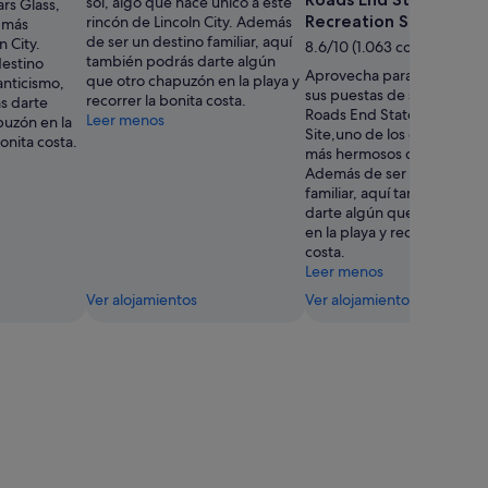
sol, algo que hace único a este
ars Glass,
Recreation Site
rincón de Lincoln City. Además
s más
de ser un destino familiar, aquí
n City.
8.6/10 (1.063 comentarios)
también podrás darte algún
estino
Aprovecha para maravillart
que otro chapuzón en la playa y
anticismo,
sus puestas de sol y visitar
recorrer la bonita costa.
s darte
Roads End State Recreatio
Leer menos
puzón en la
Site,uno de los espacios v
bonita costa.
más hermosos de Lincoln Ci
Además de ser un destino
familiar, aquí también podr
darte algún que otro chap
en la playa y recorrer la bon
costa.
Leer menos
Ver alojamientos
Ver alojamientos