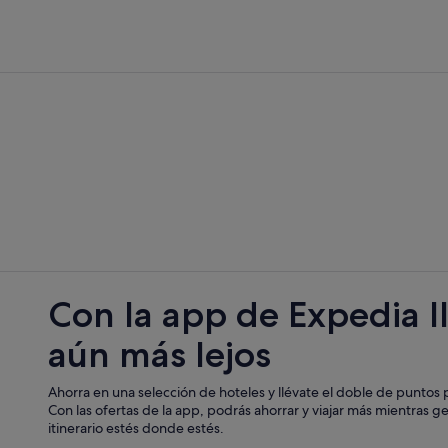
Blachly hoteles
Newberg hoteles
Newport hoteles
Manzanita hoteles
Sheridan hoteles
Dundee hoteles
Wheeler hoteles
e canino
Carlton hoteles
Con la app de Expedia l
aún más lejos
Ahorra en una selección de hoteles y llévate el doble de puntos p
Con las ofertas de la app, podrás ahorrar y viajar más mientras g
itinerario estés donde estés.