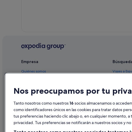
Empresa
Búsqued
Quiénes somos
Viajes a Esp
Empleo
Hoteles en 
Nos preocupamos por tu priva
Anuncia tu alojamiento
Alquileres 
Publicidad
Paquetes de
Tanto nosotros como nuestros
16
socios almacenamos o accedemos
Prensa
Vuelos bara
como identificadores únicos en las cookies para tratar datos per
tus preferencias haciendo clic abajo o, en cualquier momento, a t
Alquiler de
privacidad. Tus preferencias se notificarán a nuestros socios y n
Todos los a