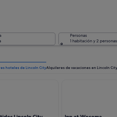
Una zona 
a
Personas
a
1 habitación y 2 personas
Un pueblo
es hoteles de Lincoln City
Alquileres de vacaciones en Lincoln Cit
es Lincoln City
Inn at Wecoma
ente al agua, con casas, un muelle y una ladera cubierta de bosque.
tides Lincoln City
Inn at Wecoma