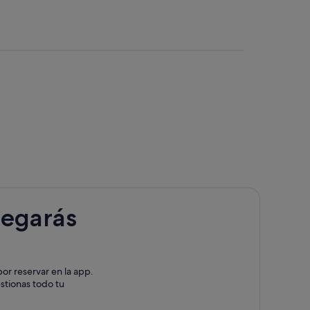
legarás
or reservar en la app.
estionas todo tu