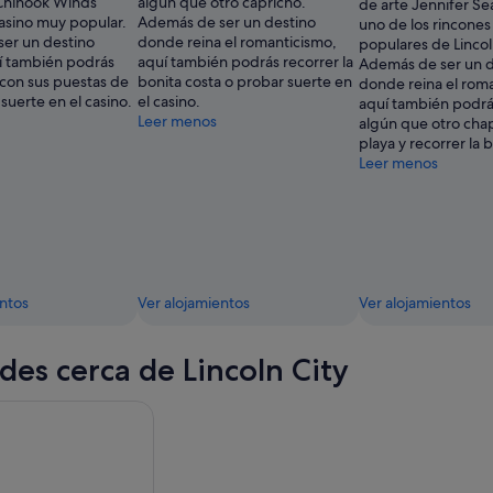
 Chinook Winds
algún que otro capricho.
de arte Jennifer Se
casino muy popular.
Además de ser un destino
uno de los rincone
er un destino
donde reina el romanticismo,
populares de Lincol
uí también podrás
aquí también podrás recorrer la
Además de ser un d
 con sus puestas de
bonita costa o probar suerte en
donde reina el rom
 suerte en el casino.
el casino.
aquí también podrá
Leer menos
algún que otro cha
playa y recorrer la 
Leer menos
entos
Ver alojamientos
Ver alojamientos
des cerca de Lincoln City