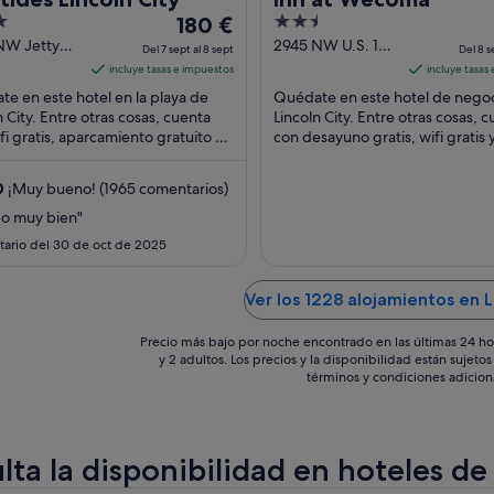
El
2.5
180 €
precio
out
NW Jetty
2945 NW U.S. 101
Del 7 sept al 8 sept
Del 8 s
ncoln City
Lincoln City OR
es
of
incluye tasas e impuestos
incluye tasas
de
5
e en este hotel en la playa de
Quédate en este hotel de nego
180 €
n City. Entre otras cosas, cuenta
Lincoln City. Entre otras cosas, 
fi gratis, aparcamiento gratuito y
por
con desayuno gratis, wifi gratis 
 en la playa. Algunos aspectos
aparcamiento gratuito. Algunos
noche
aspectos que los ...
del
0
¡Muy bueno! (1965 comentarios)
7
do muy bien"
sept
ario del 30 de oct de 2025
al
8
sept
Ver los 1228 alojamientos en L
Precio más bajo por noche encontrado en las últimas 24 ho
y 2 adultos. Los precios y la disponibilidad están sujet
términos y condiciones adicion
lta la disponibilidad en hoteles de 