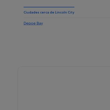
Garibaldi hoteles
Cloverdale hoteles
Ciudades cerca de Lincoln City
Gaston hoteles
Depoe Bay
Willamina hoteles
Dallas hoteles
Otis hoteles
Lincoln City hoteles
Hoteles cerca de Barrio de la playa de Agate y parqu