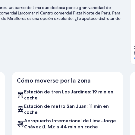
res, un barrio de Lima que destaca por su gran variedad de
 comercial Larcomar ni Centro comercial Plaza Norte de Perú. Para
 de Miraflores es una opción excelente. ¿Te apetece disfrutar de
adio Nacional o Estadio Atlético de la Villa Deportiva Nacional.
Cómo moverse por la zona
Estación de tren Los Jardines: 19 min en
coche
Estación de metro San Juan: 11 min en
coche
Aeropuerto Internacional de Lima-Jorge
Chávez (LIM): a 44 min en coche