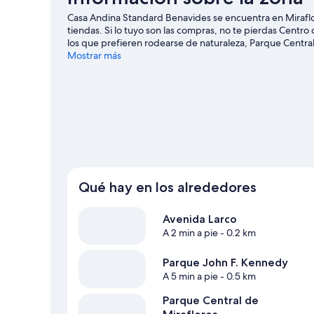
Casa Andina Standard Benavides se encuentra en Miraflo
tiendas. Si lo tuyo son las compras, no te pierdas Centro
los que prefieren rodearse de naturaleza, Parque Central
un evento especial? Puedes consultar el calendario de Est
Mostrar más
Ver guía de viaje de Lima
Qué hay en los alrededores
Avenida Larco
A 2 min a pie
- 0.2 km
Parque John F. Kennedy
A 5 min a pie
- 0.5 km
Parque Central de