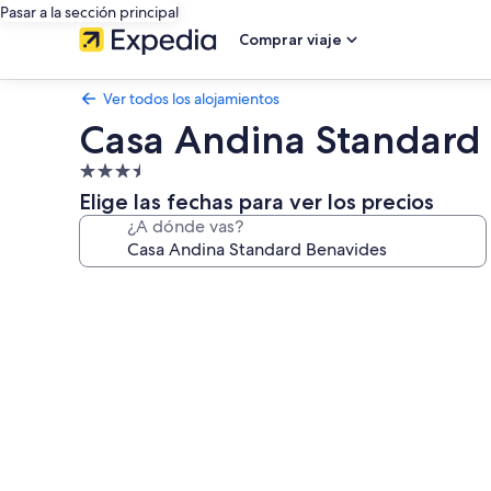
Pasar a la sección principal
Comprar viaje
Ver todos los alojamientos
Casa Andina Standard
Alojamiento
de
Elige las fechas para ver los precios
3.5 estrellas
¿A dónde vas?
Galería
de
imágenes
de
Casa
Andina
Standard