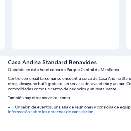
Casa Andina Standard Benavides
Quédate en este hotel cerca de Parque Central de Miraflores
Centro comercial Larcomar se encuentra cerca de Casa Andina Stan
otros, desayuno bufé gratuito, un servicio de lavandería y un bar. C
comodidades como un centro de negocios y un restaurante.
También hay otros servicios, como:
Un salón de eventos, una sala de reuniones y consigna de equip
Información sobre los derechos de cancelación
Espacios sin humos, un servicio de recepción las 24 horas y un a
Los viajeros valoran muy positivamente su desayuno, la amabilida