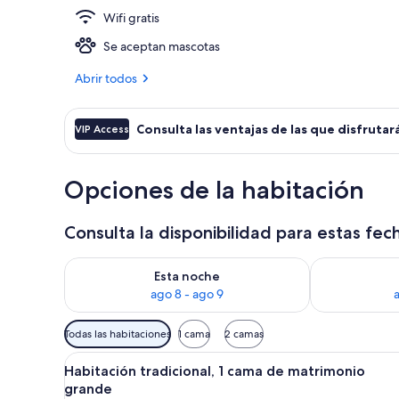
Wifi gratis
Fachada del 
Se aceptan mascotas
Abrir todos
Consulta las ventajas de las que disfrutará
VIP Access
Opciones de la habitación
Consulta la disponibilidad para estas fec
Consulta la disponibilidad para esta noche, ago 8 - 
Consulta la d
Esta noche
ago 8 - ago 9
Filtros
Todas las habitaciones
1 cama
2 camas
disponibles
Abrir
Habitación de hotel con cama, 
para
4
Habitación tradicional, 1 cama de matrimonio
todas
las
grande