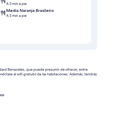
A 3 min a pie
Media Naranja Brasileiro
A 3 min a pie
dard Benavides, que puede presumir de ofrecer, entre
onéctate al wifi gratuito de las habitaciones. Además, tendrás
aje
scensor
d del personal y su práctica ubicación