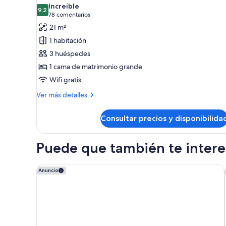
las
habitaciones
Increíble
9,2
fotos
9,2 de 10
(78 comentarios)
78 comentarios
de
21 m²
Habitación
1 habitación
tradicional,
3 huéspedes
1
1 cama de matrimonio grande
cama
Wifi gratis
de
matrimonio
Más
Ver más detalles
detalles
grande
de
Consultar precios y disponibilida
Habitación
tradicional,
1
Puede que también te interes
cama
de
matrimonio
InterContinental Real Lima Miraflores by IHG
Anuncio
grande