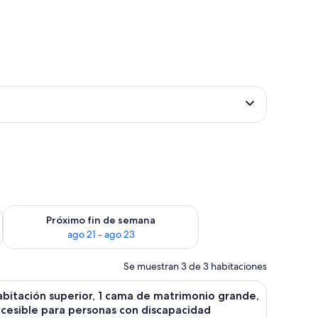
in de semana, ago 14 - ago 16
Consulta la disponibilidad para el próximo fin de semana, ago
Próximo fin de semana
ago 21 - ago 23
Se muestran 3 de 3 habitaciones
echo y un aire acondicionado.
abecero de madera, mesita de noche con teléfono y cuadros enmarcados en l
brir
Una habitación de hotel con una cama grande,
4
bitación superior, 1 cama de matrimonio grande,
odas
cesible para personas con discapacidad