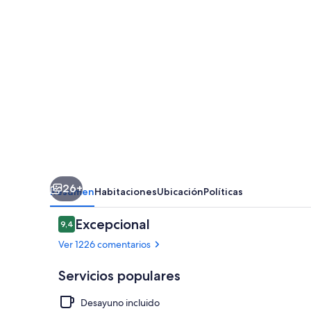
Benavides
26+
Resumen
Habitaciones
Ubicación
Políticas
Comentarios
Excepcional
9,4
9,4 de 10
Ver 1226 comentarios
Servicios populares
Desayuno incluido