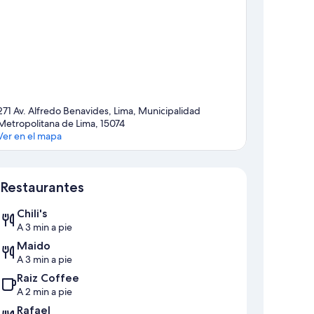
271 Av. Alfredo Benavides, Lima, Municipalidad
Metropolitana de Lima, 15074
Ver en el mapa
Mapa
Restaurantes
Chili's
A 3 min a pie
Maido
A 3 min a pie
Raiz Coffee
A 2 min a pie
Rafael