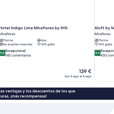
Hotel Indigo Lima Miraflores by IHG
Aloft by M
Miraflores
Miraflores
Piscina
Spa
Piscina
Se aceptan mascotas
Wifi gratis
Wifi gratis
9.8
9.6
Excepcional
Excepci
9,8
9,6
sobre
sobre
145 comentarios
430 com
10,
10,
Excepcional,
Excepcional
145 comentarios
430 comenta
El
139 €
precio
Del 4 sept al 5 sept
actual
es
de
 las ventajas y los descuentos de los que
139 €
turas, ¡más recompensas!