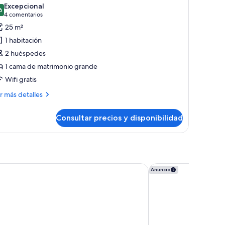
s
Excepcional
6
otos
9,6 de 10
(4 comentarios)
4 comentarios
e
25 m²
abitación
1 habitación
uperior,
2 huéspedes
1 cama de matrimonio grande
ama
Wifi gratis
e
atrimonio
ás
r más detalles
talles
rande,
ccesible
Consultar precios y disponibilidad
bitación
ara
perior,
ersonas
ma
on
iscapacidad
trimonio
arriott Lima Miraflores
Swissôtel Lima
Anuncio
ande,
cesible
ra
rsonas
n
scapacidad