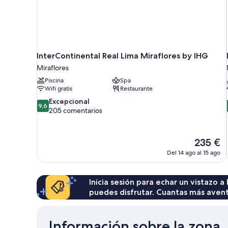
InterContinental Real Lima Miraflores by IHG
Miraflores
Piscina
Spa
Wifi gratis
Restaurante
9.6
Excepcional
9,6
sobre
205 comentarios
10,
Excepcional,
205 comentarios
El
235 €
precio
Del 14 ago al 15 ago
actual
es
de
Inicia sesión para echar un vistazo a
235 €
puedes disfrutar. Cuantas más aven
Información sobre la zona