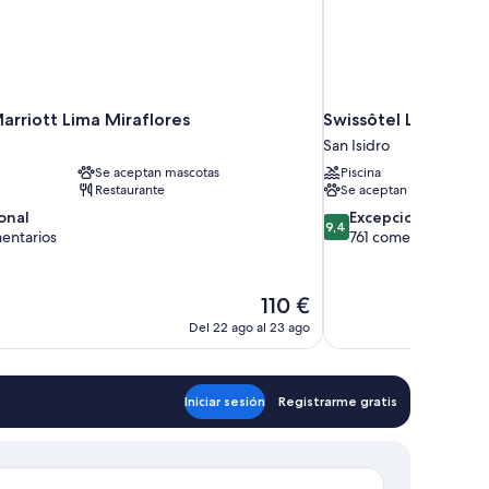
arriott Lima Miraflores
Swissôtel Lima
San Isidro
Se aceptan mascotas
Piscina
Restaurante
Se aceptan mascotas
9.4
onal
Excepcional
9,4
sobre
entarios
761 comentarios
10,
,
Excepcional,
rios
761 comentarios
El
110 €
precio
Del 22 ago al 23 ago
actual
es
de
110 €
Iniciar sesión
Registrarme gratis