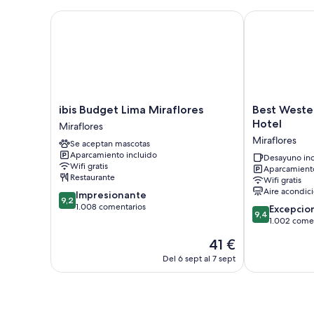
ibis Budget Lima Miraflores
Best Western 
ibis
Best
ibis Budget Lima Miraflores
Best Wester
Budget
Western
Hotel
Miraflores
Lima
Plus
Miraflores
Se aceptan mascotas
Miraflores
Urban
Aparcamiento incluido
Miraflores
Larco
Desayuno inc
Wifi gratis
Aparcamiento
Hotel
Restaurante
Wifi gratis
Miraflores
Aire acondic
9.2
Impresionante
9,2
sobre
1.008 comentarios
9.4
Excepcio
9,4
10,
sobre
1.002 come
Impresionante,
10,
El
41 €
1.008 comentarios
Excepcional,
precio
1.002 comenta
Del 6 sept al 7 sept
actual
es
de
41 €