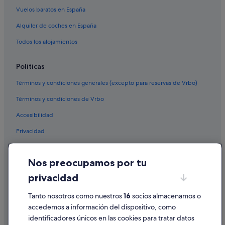
Vuelos baratos en España
Alquiler de coches en España
Todos los alojamientos
Políticas
Términos y condiciones generales (excepto para reservas de Vrbo)
Términos y condiciones de Vrbo
Accesibilidad
Privacidad
Cookies
Nos preocupamos por tu
Condiciones de uso
privacidad
Información legal/contacto
Pautas sobre el contenido y cómo denunciar contenido
Tanto nosotros como nuestros
16
socios almacenamos o
accedemos a información del dispositivo, como
identificadores únicos en las cookies para tratar datos
Ayuda