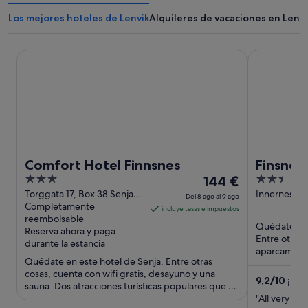
Los mejores hoteles de Lenvik
Alquileres de vacaciones en Lenvi
Comfort Hotel Finnsnes
Finsnes Gaa
Comfort Hotel Finnsnes
Finsnes
3
El
2.5
144 €
out
precio
out
Torggata 17, Box 38 Senja
Innernest 7
Del 8 ago al 9 ago
Troms
Completamente
of
es
of
incluye tasas e impuestos
reembolsable
5
de
5
Quédate en 
Reserva ahora y paga
144 €
Entre otras 
durante la estancia
por
aparcamiento
Quédate en este hotel de Senja. Entre otras
turísticas po
noche
cosas, cuenta con wifi gratis, desayuno y una
del
9,2
/
10
¡Impr
sauna. Dos atracciones turísticas populares que se
8
encuentran cerca ...
"All very goo