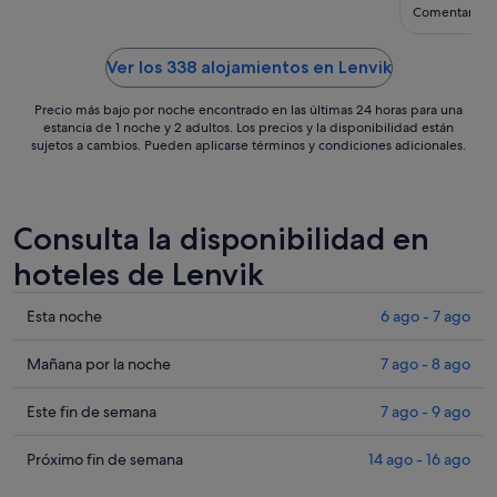
ago
Comentario d
al
9
Ver los 338 alojamientos en Lenvik
ago
Precio más bajo por noche encontrado en las últimas 24 horas para una
estancia de 1 noche y 2 adultos. Los precios y la disponibilidad están
sujetos a cambios. Pueden aplicarse términos y condiciones adicionales.
Consulta la disponibilidad en
hoteles de Lenvik
Comprueba
Esta noche
6 ago - 7 ago
los
precios
Comprueba
Mañana por la noche
7 ago - 8 ago
en
los
Lenvik
precios
Comprueba
Este fin de semana
7 ago - 9 ago
para
en
los
esta
Lenvik
precios
Comprueba
Próximo fin de semana
14 ago - 16 ago
noche,
para
en
los