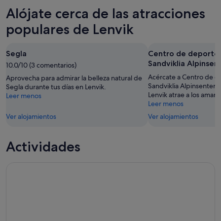
6
mañana
Lenvik
precios
Alójate cerca de las atracciones
ago
por
para
en
-
la
este
Lenvik
populares de Lenvik
7
noche,
fin
para
ago
7
de
el
Segla
Centro de deportes
ago
semana,
próximo
Sandviklia Alpinsen
-
10.0/10 (3 comentarios)
7
fin
8
ago
de
Acércate a Centro de d
Aprovecha para admirar la belleza natural de
ago
-
Sandviklia Alpinsenter 
semana,
Segla durante tus días en Lenvik.
Lenvik atrae a los amant
Leer menos
9
14
Leer menos
ago
ago
Ver alojamientos
Ver alojamientos
-
16
ago
Actividades
Tour de los Fiordos de Tromsø por Kvaloya y Sommaroy