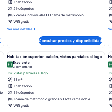
1 habitación
Habitación
H
2 huéspedes
con
fa
2 camas individuales O 1 cama de matrimonio
1
Wifi gratis
cama
doble
Más
M
Ver más detalles
Ve
o
detalles
de
de
de
2
d
Consultar precios y disponibilidad
Habitación
Ha
individuales
con
fam
1
n sofá, dos sillas, un escritorio y un ventanal con vistas a la ciudad.
Abrir
Habitación de hotel moderna con una c
A
5
cama
Habitación superior, balcón, vistas parciales al lago
Ha
todas
t
doble
Excelente
o
las
8,8
la
9,
8,8 de 10
(3 comentarios)
3 comentarios
2
fotos
f
Vistas parciales al lago
individuales
de
d
38 m²
Habitación
H
1 habitación
superior,
s
io
3 huéspedes
balcón,
b
1 cama de matrimonio grande y 1 sofá cama doble
vistas
vi
parciales
p
Wifi gratis
al
al