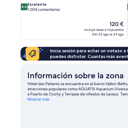
8.6
Excelente
8,6
sobre
1.004 comentarios
10,
Excelente,
El
120 €
1.004 comentarios
precio
incluye tasas e impuestos
actual
Del 23 ago al 24 ago
es
de
120 €
Inicia sesión para echar un vistazo a
puedes disfrutar. Cuantas más aven
Información sobre la zona
Hôtel des Patients se encuentra en el barrio Vallon-Béth
atracciones populares como AQUATIS Aquarium-Vivarium y
a Puerto de Ouchy y Terrazas de viñedos de Lavaux. Tam
Olímpico. Dedica algo de tiempo a descubrir cuáles son las
Mostrar más
bodegas.
Ver guía de viaje de Lausana