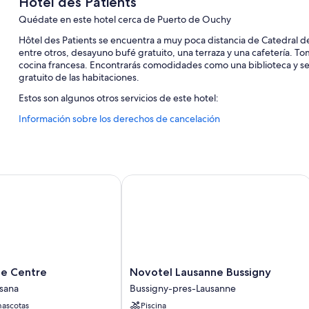
Hôtel des Patients
Quédate en este hotel cerca de Puerto de Ouchy
Hôtel des Patients se encuentra a muy poca distancia de Catedral
entre otros, desayuno bufé gratuito, una terraza y una cafetería. Tom
cocina francesa. Encontrarás comodidades como una biblioteca y serv
gratuito de las habitaciones.
Estos son algunos otros servicios de este hotel:
Información sobre los derechos de cancelación
Aparcamiento (de pago), un servicio de recepción las 24 horas 
Un ascensor, consigna de equipaje y periódicos gratuitos en el v
Los huéspedes destacan la amabilidad del personal
 Centre
Novotel Lausanne Bussigny
Características de la habitación
Las 108 habitaciones disponen de comodidades entre las que se inclu
insonorizadas y botellas de agua gratuitas. Los viajeros valoran muy 
Además, otros de los servicios de los que disfrutarás incluyen los sig
Baños con duchas y artículos de higiene personal gratuitos
Novotel
ne Centre
Novotel Lausanne Bussigny
Televisiones de pantalla plana con canales por cable
Lausanne
sana
Bussigny-pres-Lausanne
Armarios o roperos, calefacción y servicio de limpieza diario
Bussigny
ascotas
Piscina
Bussigny-