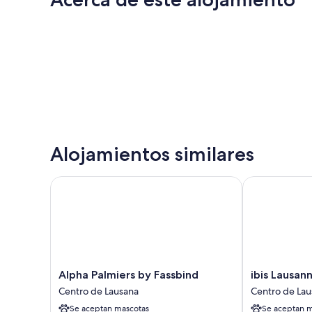
Alojamientos similares
Alpha Palmiers by Fassbind
ibis Lausanne
Alpha
ibis
Alpha Palmiers by Fassbind
ibis Lausan
Palmiers
Lausanne
Centro de Lausana
Centro de Lau
by
Centre
Se aceptan mascotas
Se aceptan m
Fassbind
Centro