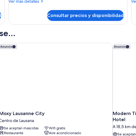
Más
M
Ver más detalles
Ve
lago
l
detalles
de
de
de
d
Consultar precios y disponibilidad
Habitación
Ha
superior,
su
balcón,
ba
e...
vistas
vis
parciales
pa
al
al
Moxy Lausanne City
Modern Tim
Anuncio
Anuncio
lago
la
Moxy Lausanne City
Modern Ti
Hotel
Centro de Lausana
A 18,5 km d
Se aceptan mascotas
Wifi gratis
Restaurante
Aire acondicionado
Se aceptan