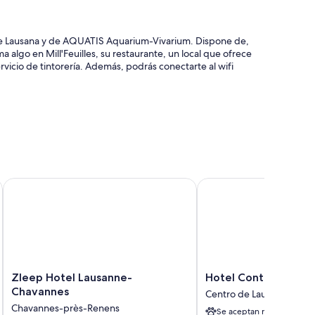
 de Lausana y de AQUATIS Aquarium-Vivarium. Dispone de,
a algo en Mill'Feuilles, su restaurante, un local que ofrece
icio de tintorería. Además, podrás conectarte al wifi
y espacios sin humos
estíbulo
Zleep Hotel Lausanne-Chavannes
Hotel Continental
yen wifi gratis y cajas fuertes, además de habitaciones
positivamente la limpieza de las habitaciones del alojamiento.
uientes:
Zleep
Hotel
Zleep Hotel Lausanne-
Hotel Continental
Hotel
Continental
Chavannes
Centro de Lausana
Lausanne-
Centro
Chavannes-près-Renens
Se aceptan mascotas
Chavannes
de