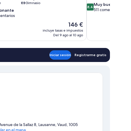
e
Gimnasio
8.4
Muy bueno
8,4
sobre
511 comentarios
ionante
10,
entarios
Muy
El
146 €
bueno,
te,
precio
511 comentarios
incluye tasas e impuestos
rios
actual
Del 9 ago al 10 ago
es
de
146 €
Iniciar sesión
Registrarme gratis
Avenue de la Sallaz 8, Lausanne, Vaud, 1005
Ver en el mapa