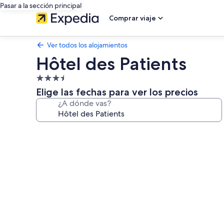
Pasar a la sección principal
Comprar viaje
Ver todos los alojamientos
Hôtel des Patients
Alojamiento
de
Elige las fechas para ver los precios
3.5 estrellas
¿A dónde vas?
Galería
de
imágenes
de
Hôtel
des
Patients