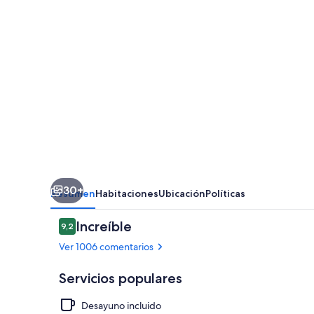
30+
Resumen
Habitaciones
Ubicación
Políticas
Comentarios
Increíble
9,2
9,2 de 10
Ver 1006 comentarios
Servicios populares
Desayuno incluido