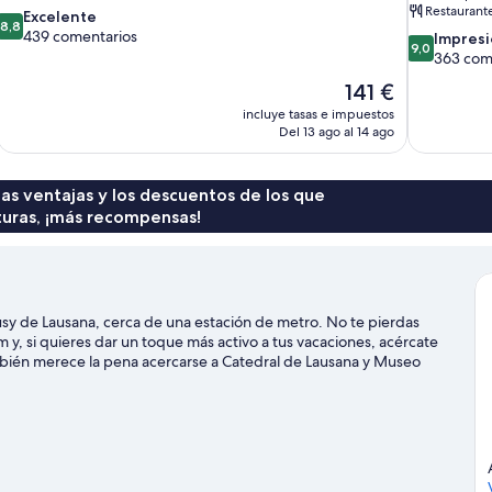
Restaurant
8.8
Excelente
8,8
sobre
439 comentarios
9.0
Impres
9,0
10,
sobre
363 com
Excelente,
10,
El
141 €
439 comentarios
Impresionan
precio
incluye tasas e impuestos
363 comenta
actual
Del 13 ago al 14 ago
es
de
141 €
 las ventajas y los descuentos de los que
turas, ¡más recompensas!
usy de Lausana, cerca de una estación de metro. No te pierdas
, si quieres dar un toque más activo a tus vacaciones, acércate
bién merece la pena acercarse a Catedral de Lausana y Museo
 actividades de la zona, entre las que se incluye las visitas a