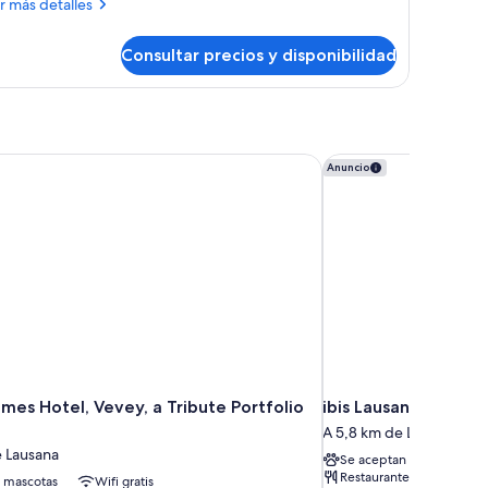
ás
r más detalles
ago
talles
Consultar precios y disponibilidad
bitación
perior,
lcón,
tas
rciales
es Hotel, Vevey, a Tribute Portfolio Hotel
ibis Lausanne Crissier
Anuncio
go
mes Hotel, Vevey, a Tribute Portfolio
ibis Lausanne Crissie
A 5,8 km de Lausana
e Lausana
Se aceptan mascotas
Restaurante
 mascotas
Wifi gratis