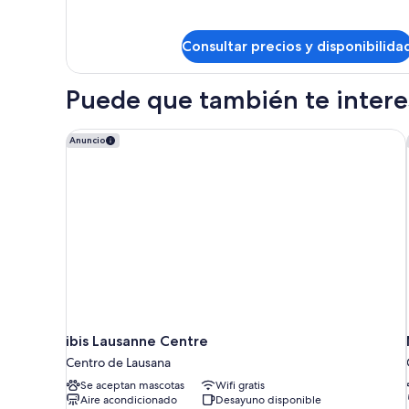
de
Habitación
familiar
Consultar precios y disponibilida
Puede que también te interes
ibis Lausanne Centre
Anuncio
ibis Lausanne Centre
Centro de Lausana
Se aceptan mascotas
Wifi gratis
Aire acondicionado
Desayuno disponible