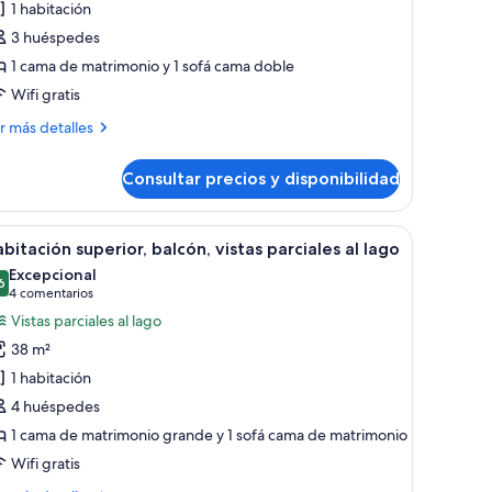
1 habitación
abitación
3 huéspedes
miliar
1 cama de matrimonio y 1 sofá cama doble
Wifi gratis
ás
r más detalles
talles
Consultar precios y disponibilidad
bitación
iliar
ama grande, un escritorio, una silla y una mesita.
brir
Habitación de hotel moderna con una cama gran
5
bitación superior, balcón, vistas parciales al lago
odas
Excepcional
s
6
9,6 de 10
(4 comentarios)
4 comentarios
otos
Vistas parciales al lago
e
38 m²
abitación
1 habitación
uperior,
4 huéspedes
alcón,
1 cama de matrimonio grande y 1 sofá cama de matrimonio
stas
arciales
Wifi gratis