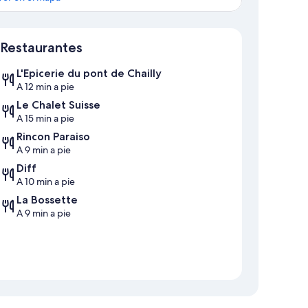
Mapa
Restaurantes
L'Epicerie du pont de Chailly
A 12 min a pie
Le Chalet Suisse
A 15 min a pie
Rincon Paraiso
A 9 min a pie
Diff
A 10 min a pie
La Bossette
A 9 min a pie