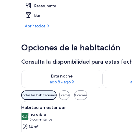
Restaurante
Terraza o pat
Bar
Abrir todos
Opciones de la habitación
Consulta la disponibilidad para estas fec
Consulta la disponibilidad para esta noche, ago 8 - 
Consulta la d
Esta noche
ago 8 - ago 9
Filtros
Todas las habitaciones
1 cama
2 camas
disponibles
Abrir
Un dormitorio moderno con un
para
5
Habitación estándar
todas
las
Increíble
las
9,2
habitaciones
9,2 de 10
(15 comentarios)
15 comentarios
fotos
14 m²
de