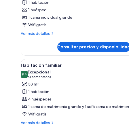
1 habitación
Habitación
1 huésped
estándar
1 cama individual grande
Wifi gratis
Más
Ver más detalles
detalles
de
Consultar precios y disponibilida
Habitación
estándar
Abrir
Una sala de estar moderna con u
3
Habitación familiar
todas
Excepcional
las
9,4
9,4 de 10
(51 comentarios)
51 comentarios
fotos
33 m²
de
1 habitación
Habitación
4 huéspedes
familiar
1 cama de matrimonio grande y 1 sofá cama de matrimon
Wifi gratis
Más
Ver más detalles
detalles